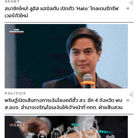
SPORT
สมาชิกใหม่! ลูอิส แฮมิลตัน เปิดตัว ‘Halo’ โกลเดนรีทรีฟ
...
เวอร์ตัวใหม่
POLITICS
พริษฐ์เปิดเส้นทางการเงินโยงคดีฮั้ว สว. อีก 4 จังหวัด พบ
...
ส.อบจ. อำนาจเจริญโอนเงินให้เจ้าหน้าที่ กกต. ฝ่ายสืบสวน