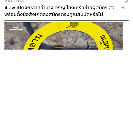
POLITICS
iLaw เปิดจักรวาลอำนาจเจริญ โยงเครือข่ายผู้สมัคร สว.
...
พร้อมตั้งข้อสังเกตลงสมัครตรงคุณสมบัติหรือไม่
THAILAND
รอง ผบช. ภ.1 เผย เก็บพยานหลักฐานเกี่ยวกับผู้ก่อเหตุยิง
...
ในโรงเรียนไปตรวจสอบทั้งหมดแล้ว