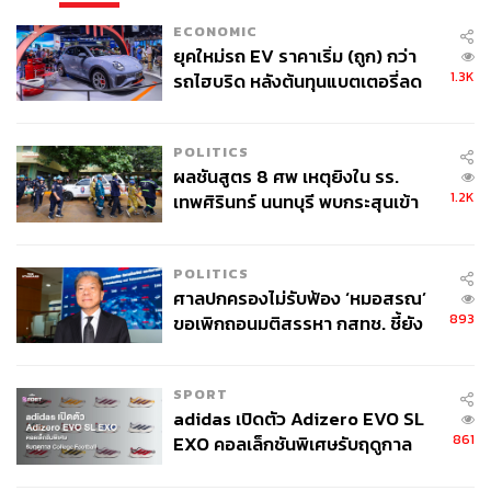
ECONOMIC
ยุคใหม่รถ EV ราคาเริ่ม (ถูก) กว่า
1.3K
รถไฮบริด หลังต้นทุนแบตเตอรี่ลด
ลง - จีนแห่บุกตลาดเกิดใหม่
POLITICS
ผลชันสูตร 8 ศพ เหตุยิงใน รร.
1.2K
เทพศิรินทร์ นนทบุรี พบกระสุนเข้า
จุดสำคัญ ‘ศีรษะ-หน้าอก’ ครูถูกยิง
4 นัด จากระยะไกล
POLITICS
ศาลปกครองไม่รับฟ้อง ‘หมอสรณ’
893
ขอเพิกถอนมติสรรหา กสทช. ชี้ยัง
ไม่ใช่ผู้เดือดร้อนเสียหาย
SPORT
adidas เปิดตัว Adizero EVO SL
861
EXO คอลเล็กชันพิเศษรับฤดูกาล
College Football