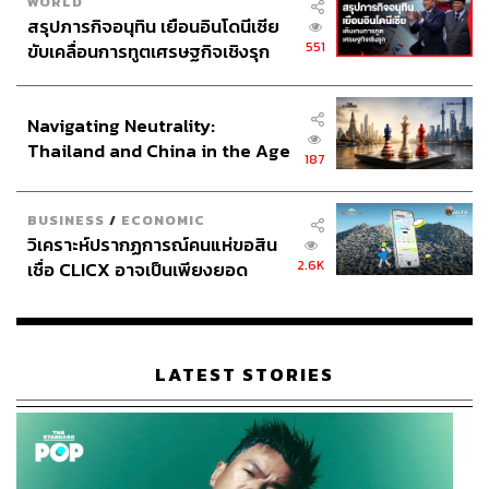
WORLD
สรุปภารกิจอนุทิน เยือนอินโดนีเซีย
551
ขับเคลื่อนการทูตเศรษฐกิจเชิงรุก
ประกาศหุ้นส่วนยุทธศาสตร์ไทย –
อินโดนีเซีย
Navigating Neutrality:
Thailand and China in the Age
187
of a New Global Order
BUSINESS
/
ECONOMIC
วิเคราะห์ปรากฏการณ์คนแห่ขอสิน
2.6K
เชื่อ CLICX อาจเป็นเพียงยอด
ภูเขาน้ำแข็ง ของปัญหาหนี้ครัว
เรือนไทยที่ถูกซุกไว้
LATEST STORIES