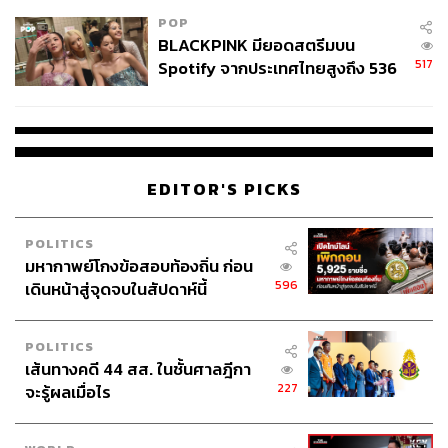
POP
BLACKPINK มียอดสตรีมบน
517
Spotify จากประเทศไทยสูงถึง 536
ล้านครั้ง ตลอด 10 ปีที่ผ่านมา
EDITOR'S PICKS
POLITICS
มหากาพย์โกงข้อสอบท้องถิ่น ก่อน
596
เดินหน้าสู่จุดจบในสัปดาห์นี้
POLITICS
เส้นทางคดี 44 สส. ในชั้นศาลฎีกา
227
จะรู้ผลเมื่อไร