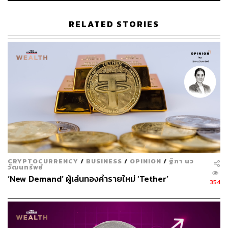
RELATED STORIES
38
ABOUT THE AUTHOR
THE STANDARD WEALTH
สำนักข่าวเศรษฐกิจ ธุรกิจ และการลงทุน โดย
ทีมข่าว THE STANDARD
CRYPTOCURRENCY
/
BUSINESS
/
OPINION
/
ฐิภา นว
วัฒนทรัพย์
‘New Demand’ ผู้เล่นทองคำรายใหม่ ‘Tether’
354