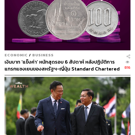
ECONOMIC
/
BUSINESS
เงินบาท ‘แข็งค่า’ หนักสุดรอบ 6 สัปดาห์ หลังปฏิบัติการ
816
แทรกแซงเยนของสหรัฐฯ-ญี่ปุ่น Standard Chartered
เปิดเป้าสิ้นปีนี้จ่อแข็งต่อแตะ 32.50 บาทต่อดอลลาร์