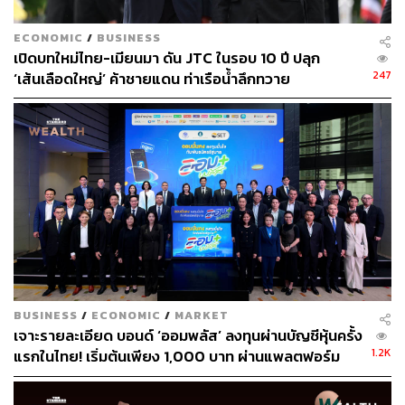
ECONOMIC
/
BUSINESS
เปิดบทใหม่ไทย-เมียนมา ดัน JTC ในรอบ 10 ปี ปลุก
247
‘เส้นเลือดใหญ่’ ค้าชายแดน ท่าเรือน้ำลึกทวาย
BUSINESS
/
ECONOMIC
/
MARKET
เจาะรายละเอียด บอนด์ ‘ออมพลัส’ ลงทุนผ่านบัญชีหุ้นครั้ง
1.2K
แรกในไทย! เริ่มต้นเพียง 1,000 บาท ผ่านแพลตฟอร์ม
Bond Connect ก่อนเปิดจองซื้อ 3-5 ส.ค.นี้