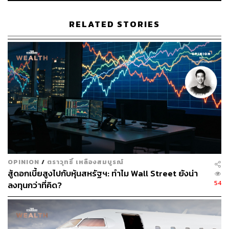
ลดลง 9.5%YoY เนื่องจากค่าตอบแทนพนักงานและค่าล่วง
เวลาลดลง ค่าธรรมเนียมการบริหารจัดการร้านค้าลดลงตาม
RELATED STORIES
ยอดขายและค่าใช้จ่ายสาธารณูปโภคลดลง
สำหรับธุรกิจ Cash & Carry (ซึ่ง CPALL ถือหุ้น 93% ใน
MAKRO) โดย MAKRO มีกำไรสุทธิ 2Q63 ที่ 1.2 พันล้านบาท
ทรงตัว YoY แต่ลดลง 30%QoQ เนื่องจากอัตรากำไรที่ดีขึ้น
และอัตราส่วน SG&A ต่อยอดขายที่ลดลง ซึ่งพอช่วยหักล้าง
กับยอดขายสาขาเดิม (SSS) ที่ลดลง 3.6%YoY ได้
มุมมองระยะยาว:
SCBS เชื่อว่า การหดตัวของยอดขายสาขาเดิม (SSS) ได้
ผ่านพ้นจุดต่ำสุดแล้วใน 2Q63 และจะฟื้นตัวดีขึ้นในช่วง
OPINION
/
ตราวุทธิ์ เหลืองสมบูรณ์
2H63 แต่ยังคงติดลบ เนื่องจากไม่มีนักท่องเที่ยวจากต่างชาติ
สู้ดอกเบี้ยสูงไปกับหุ้นสหรัฐฯ: ทำไม Wall Street ยังน่า
54
ลงทุนกว่าที่คิด?
สำหรับแผนการขยายสาขา CPALL ยังคงตั้งเป้าขยายสาขา
ใหม่ที่ 700 สาขาในปี 63 ซึ่งในช่วง 1H63 ได้เปิดสาขาไปแล้ว
377 สาขา นอกจากนี้ยังต้องติดตามการขยายสาขาในต่าง
ประเทศ