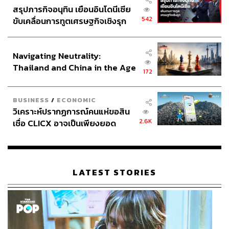
สรุปภารกิจอนุทิน เยือนอินโดนีเซีย
542
ขับเคลื่อนการทูตเศรษฐกิจเชิงรุก
ประกาศหุ้นส่วนยุทธศาสตร์ไทย –
อินโดนีเซีย
Navigating Neutrality:
Thailand and China in the Age
172
of a New Global Order
BUSINESS
/
ECONOMIC
วิเคราะห์ปรากฏการณ์คนแห่ขอสิน
2.6K
เชื่อ CLICX อาจเป็นเพียงยอด
ภูเขาน้ำแข็ง ของปัญหาหนี้ครัว
เรือนไทยที่ถูกซุกไว้
LATEST STORIES