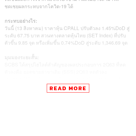
ชดเชยผลกระทบจากโควิด-19 ได้
กระทบอย่างไร:
วันนี้ (13 สิงหาคม) ราคาหุ้น CPALL ปรับตัวลง 1.45%DoD สู่
ระดับ 67.75 บาท สวนทางตลาดหุ้นไทย (SET Index) ที่ปรับ
ตัวขึ้น 9.85 จุด หรือเพิ่มขึ้น 0.74%DoD สู่ระดับ 1,346.69 จุด
มุมมองระยะสั้น:
SCBS ได้สรุปไฮไลต์สำคัญของผลประกอบการ 2Q63 ที่หด
ตัวลงคือ ยอดขายสาขาเดิม (SSS) 2Q63 หดตัวลง
20.2%YoY โดยจำนวนลูกค้าลดลง 31%YoY สู่ 841 คนต่อ
สาขาต่อวัน ซึ่งเป็นผลกระทบจากมาตรการควบคุมการแพร่
READ MORE
ระบาดของโควิด-19 (การจำกัดการเดินทางข้ามจังหวัด
เคอร์ฟิวช่วงกลางคืน การห้ามจำหน่ายเครื่องดื่มแอลกอฮอล์
และการเลื่อนวันหยุดสงกรานต์)
สำหรับยอดการซื้อต่อบิลเพิ่มขึ้น 14.5%YoY สู่ 79 บาท จาก
การขายผลิตภัณฑ์แพ็กใหญ่เพิ่มมากขึ้น และ CPALL ยังมี