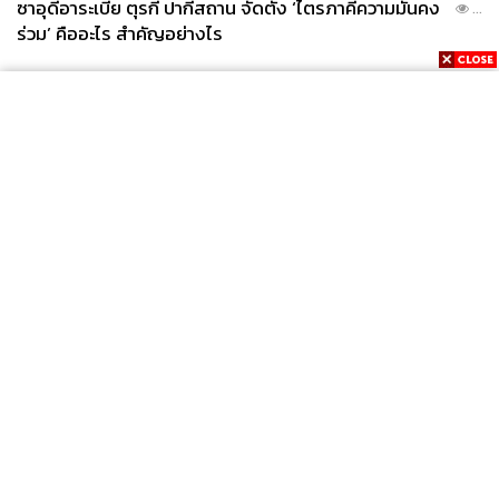
ซาอุดีอาระเบีย ตุรกี ปากีสถาน จัดตั้ง ‘ไตรภาคีความมั่นคง
...
ร่วม’ คืออะไร สำคัญอย่างไร
News
Wealth
Pop
Podcast
Video
Now
Opinion
Careers
Events
Privacy
About
Contact
Policy
FOR
ADVERTISING
MEMBERSHIP