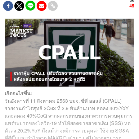
45
เกิดอะไรขึ้น:
วันอังคารที่ 11 สิงหาคม 2563 บมจ. ซีพี ออลล์ (CPALL)
รายงานกำไรสุทธิ 2Q63 ที่ 2.9 พันล้านบาท ลดลง 40%YoY
และลดลง 49%QoQ จากผลกระทบของมาตรการควบคุมการ
แพร่ระบาดของโควิด-19 ทำให้ยอดขายสาขาเดิม (SSS) หด
ตัวลง 20.2%YoY ถึงแม้ว่าจะมีการควบคุมค่าใช้จ่าย SG&A
ที่ดีขึ้นและกำไรจาก MAKRO เข้ามา แต่ไม่อาจสามารถ