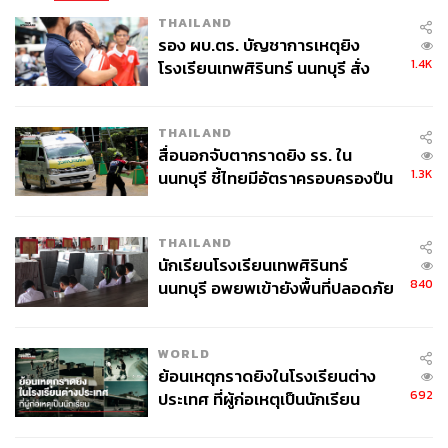
THAILAND
รอง ผบ.ตร. บัญชาการเหตุยิง
1.4K
โรงเรียนเทพศิรินทร์ นนทบุรี สั่ง
ค้นหา 2 รอบยืนยันไร้คนติดค้าง พบ
ศพปู่-ย่าที่บ้านพักผู้ก่อเหตุ
THAILAND
สื่อนอกจับตากราดยิง รร. ใน
1.3K
นนทบุรี ชี้ไทยมีอัตราครอบครองปืน
สูงในระดับต้นของภูมิภาค
THAILAND
นักเรียนโรงเรียนเทพศิรินทร์
840
นนทบุรี อพยพเข้ายังพื้นที่ปลอดภัย
ชั่วคราว หลังเหตุใช้อาวุธปืนภายใน
โรงเรียนคลี่คลาย
WORLD
ย้อนเหตุกราดยิงในโรงเรียนต่าง
692
ประเทศ ที่ผู้ก่อเหตุเป็นนักเรียน