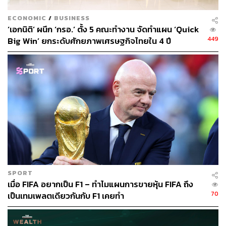
ABOUT THE AUTHOR
ECONOMIC
/
BUSINESS
‘เอกนิติ’ ผนึก ‘กรอ.’ ตั้ง 5 คณะทำงาน จัดทำแผน ‘Quick
SCB WEALTH
449
Big Win’ ยกระดับศักยภาพเศรษฐกิจไทยใน 4 ปี
ศูนย์ข้อมูลที่ให้คำแนะนำ วิเคราะห์เจาะลึก
ด้านการลงทุนที่ครอบคลุมทุกผลิตภัณฑ์
ทางการเงินทั้งในและต่างประเทศ โดยบริษัท
หลักทรัพย์ ไทยพาณิชย์ จำกัด หรือ SCBS หา
ข้อมูลการลงทุนเพิ่มเติมได้ที่
res.scbsonline.com
SPORT
เมื่อ FIFA อยากเป็น F1 – ทำไมแผนการขายหุ้น FIFA ถึง
70
เป็นเทมเพลตเดียวกันกับ F1 เคยทำ