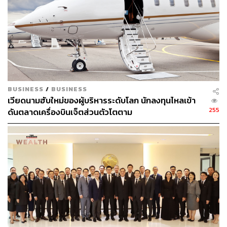
ข้อมูลเพิ่มเติม:
%QoQ คือ % การเปลี่ยนแปลงเมื่อเทียบกับไตรมาสก่อนหน้า
%YoY คือ % การเปลี่ยนแปลงเมื่อเทียบกับปีก่อนหน้า
พิสูจน์อักษร: ภาวิกา ขันติศรีสกุล
BUSINESS
/
BUSINESS
เวียดนามฮับใหม่ของผู้บริหารระดับโลก นักลงทุนไหลเข้า
TAGS:
การลงทุน
CP ALL
บริษัท ซีพี ออลล์ จำกัด (มหาชน)
255
ดันตลาดเครื่องบินเจ็ตส่วนตัวโตตาม
หุ้น
45