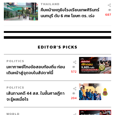
THAILAND
คืบหน้าเหตุยิงโรงเรียนเทพศิรินทร์
687
นนทบุรี ดับ 6 ศพ โฆษก ตร. เร่ง
สอบปมขโมยปืนปู่ก่อเหตุ
EDITOR'S PICKS
POLITICS
มหากาพย์โกงข้อสอบท้องถิ่น ก่อน
572
เดินหน้าสู่จุดจบในสัปดาห์นี้
POLITICS
เส้นทางคดี 44 สส. ในชั้นศาลฎีกา
204
จะรู้ผลเมื่อไร
WORLD