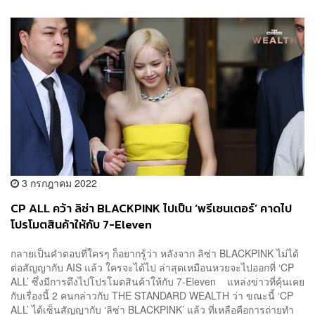
3 กรกฎาคม 2022
CP ALL คว้า ลิซ่า BLACKPINK ไปเป็น ‘พรีเซนเตอร์’ คาดไป
โปรโมตสินค้าให้กับ 7-Eleven
กลายเป็นคำตอบที่ใครๆ ก็อยากรู้ว่า หลังจาก ลิซ่า BLACKPINK ไม่ได้
ต่อสัญญากับ AIS แล้ว ใครจะได้ไป ล่าสุดเหมือนหวยจะไปออกที่ ‘CP
ALL’ ซึ่งมีการดึงไปโปรโมตสินค้าให้กับ 7-Eleven แหล่งข่าวที่คุ้นเคย
กับเรื่องนี้ 2 คนกล่าวกับ THE STANDARD WEALTH ว่า ขณะนี้ ‘CP
ALL’ ได้เซ็นสัญญากับ ‘ลิซ่า BLACKPINK’ แล้ว ที่เหลือคือการถ่ายทำ