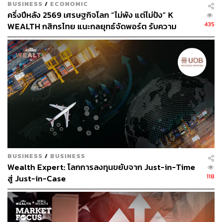
BUSINESS
/
ECONOMIC
ครึ่งปีหลัง 2569 เศรษฐกิจโลก “ไม่พัง แต่ไม่ปัง” K
435
WEALTH กสิกรไทย แนะกลยุทธ์จัดพอร์ต รับความ
เปลี่ยนแปลงกติกาใหม่ของโลก
TAGS:
รถไฟฟ้า MRT
InnovestX Research
บมจ.ทางด่วนและรถไฟฟ้ากรุงเทพ (BEM)
การลงทุน
บริษัท ทางด่วนและรถไฟฟ้ากรุงเทพ จำกัด (มหาชน)
ตลาดหุ้นไทย
หุ้นไทย
Market Focus
BUSINESS
/
BUSINESS
Wealth Expert: โลกการลงทุนขยับจาก Just-in-Time
118
สู่ Just-in-Case
78
ABOUT THE AUTHOR