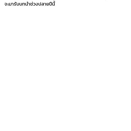
จะมารับบทนำช่วงปลายปีนี้
News
Wealth
Pop
Podcast
Video
Now
Opinion
Careers
Events
Privacy
About
Contact
Policy
FOR
ADVERTISING
MEMBERSHIP