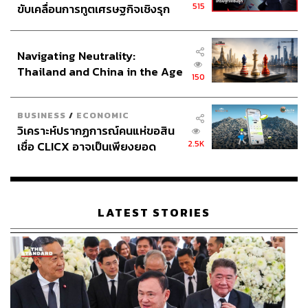
515
ขับเคลื่อนการทูตเศรษฐกิจเชิงรุก
ประกาศหุ้นส่วนยุทธศาสตร์ไทย –
อินโดนีเซีย
Navigating Neutrality:
Thailand and China in the Age
150
of a New Global Order
BUSINESS
/
ECONOMIC
วิเคราะห์ปรากฏการณ์คนแห่ขอสิน
2.5K
เชื่อ CLICX อาจเป็นเพียงยอด
ภูเขาน้ำแข็ง ของปัญหาหนี้ครัว
เรือนไทยที่ถูกซุกไว้
LATEST STORIES