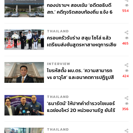
กองปราบฯ สอบเข้ม ‘อดีตอธิบดี
554
สถ.’ คดีทุจริตสอบท้องถิ่น แจ้ง 6
ข้อหาหนัก จ่อชง ป.ป.ช. 12 ส.ค. นี้
THAILAND
ครอบครัวรับร่าง ฮลุน โซโล่ แล้ว
465
เตรียมส่งชันสูตรหาสาเหตุการเสีย
ชีวิต
INTERVIEW
ไขรหัสตั้ง ผบ.ตร. ‘ความสามารถ
424
vs อาวุโส’ และอนาคตการปฏิรูปสี
กากี กับ พล.ต.อ. เอก อังสนานนท์
THAILAND
‘ธนารัตน์’ ให้ปากคำตำรวจไซเบอร์
356
แฉช่องโหว่ 20 หน่วยงานรัฐ ยันไร้
นัยทางการเมือง
THAILAND