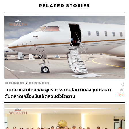
ทางด่วนและจำนวนผู้โดยสาร MRT ที่เพิ่มขึ้นอย่างต่อเนื่อง
RELATED STORIES
นอกจากนี้ BEM ยังจะบันทึกรายได้เงินปันผลจากเงินลงทุนใน
TTW และ CKP ในสองไตรมาสนี้ด้วย
การเปิดให้บริการโครงการรถไฟฟ้าสายสีเหลืองเต็มรูปแบบ
จะเป็นปัจจัยกระตุ้นราคาหุ้น BEM ในระยะสั้น เนื่องจากจะ
ช่วยเร่งการฟื้นตัวของจำนวนผู้โดยสารรถไฟฟ้า MRT (สาย
สีน้ำเงิน)
อย่างไรก็ดี ประมาณการกำไรปกติปี 2566 ของ BEM ไว้ที่
3.9 พันล้านบาท เพิ่มขึ้น 60.6% โดยอิงกับสมมติฐานปริมาณ
รถที่ใช้ทางด่วนเติบโต 3.7% และจำนวนผู้โดยสาร MRT
BUSINESS
/
BUSINESS
เติบโต 40.5%
เวียดนามฮับใหม่ของผู้บริหารระดับโลก นักลงทุนไหลเข้า
250
ดันตลาดเครื่องบินเจ็ตส่วนตัวโตตาม
กลยุทธ์การลงทุนและคำแนะนำ:
InnovestX Research แนะนำให้นักลงทุนใช้โอกาสนี้เข้า
สะสมหุ้น BEM เนื่องจาก Upside สู่ราคาเป้าหมายหุ้น ใน