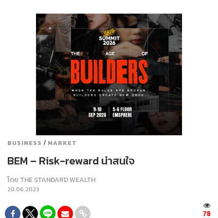
/
BUSINESS
MARKET
BEM – Risk-reward น่าสนใจ
โดย
THE STANDARD WEALTH
20.06.2023
78