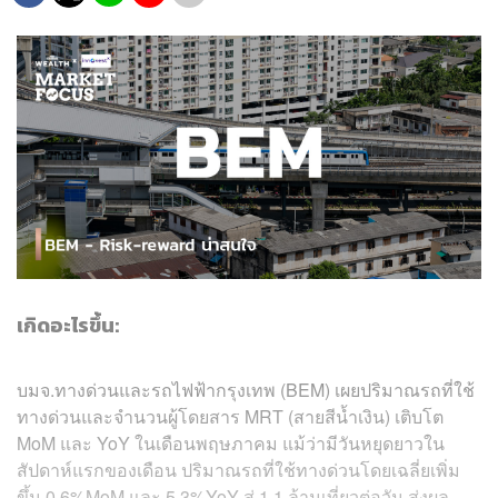
เกิดอะไรขึ้น:
บมจ.ทางด่วนและรถไฟฟ้ากรุงเทพ (BEM) เผยปริมาณรถที่ใช้
ทางด่วนและจำนวนผู้โดยสาร MRT (สายสีน้ำเงิน) เติบโต
MoM และ YoY ในเดือนพฤษภาคม แม้ว่ามีวันหยุดยาวใน
สัปดาห์แรกของเดือน ปริมาณรถที่ใช้ทางด่วนโดยเฉลี่ยเพิ่ม
ขึ้น 0.6%MoM และ 5.3%YoY สู่ 1.1 ล้านเที่ยวต่อวัน ส่งผล