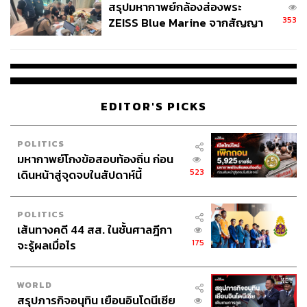
สรุปมหากาพย์กล้องส่องพระ
353
ZEISS Blue Marine จากสัญญา
ผลิต 8.3 ล้าน สู่ข้อพิพาท ‘มา
เวลล์ฯ’ ฟ้อง ‘โทน บางแค’ ผิดนัด
จ่ายหนี้-แอบระบุแบรนด์
EDITOR'S PICKS
POLITICS
มหากาพย์โกงข้อสอบท้องถิ่น ก่อน
523
เดินหน้าสู่จุดจบในสัปดาห์นี้
POLITICS
เส้นทางคดี 44 สส. ในชั้นศาลฎีกา
175
จะรู้ผลเมื่อไร
WORLD
สรุปภารกิจอนุทิน เยือนอินโดนีเซีย