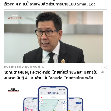
เร็วสุด 4 ก.ย.นี้ อาจเพิ่มสัดส่วนการขายแบบ Small Lot
First มากขึ้น
BUSINESS
/
ECONOMIC
‘เอกนิติ’ เผยอยู่ระหว่างหารือ ‘ไทยเที่ยวไทยพลัส’ มีสิทธิใช้
...
งบจากเงินกู้ 4 แสนล้าน มั่นใจงบต่อ ‘ไทยช่วยไทย พลัส’
เฟส 2 มีเพียงพอ