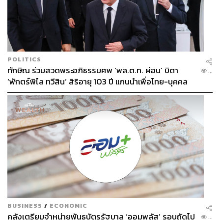
POLITICS
ทักษิณ ร่วมสวดพระอภิธรรมศพ ‘พล.ต.ท. ผ่อน’ บิดา
...
‘พักตร์พิไล ทวีสิน’ สิริอายุ 103 ปี แกนนำเพื่อไทย-บุคคล
หลากวงการร่วมอาลัย
BUSINESS
/
ECONOMIC
คลังเตรียมจำหน่ายพันธบัตรรัฐบาล ‘ออมพลัส’ รอบถัดไป
...