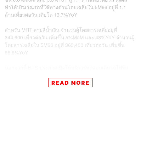
ทำให้ปริมาณรถที่ใช้ทางด่วนโดยเฉลี่ยใน 5M66 อยู่ที่ 1.1
ล้านเที่ยวต่อวัน เติบโต 13.7%YoY
สำหรับ MRT สายสีน้ำเงิน จำนวนผู้โดยสารเฉลี่ยอยู่ที่
344,600 เที่ยวต่อวัน เพิ่มขึ้น 5%MoM และ 48%YoY จำนวนผู้
โดยสารเฉลี่ยใน 5M66 อยู่ที่ 363,400 เที่ยวต่อวัน เพิ่มขึ้น
86.6%YoY
นอกจากนี้ BTS ประกาศเปิดให้บริการทดสอบเดินรถไฟฟ้า
สายสีเหลือง (ลาดพร้าว-สำโรง) ในช่วงต้นเดือนมิถุนายน
READ MORE
และคาดว่าจะเปิดให้บริการได้อย่างเต็มรูปแบบในช่วงปลาย
เดือนมิถุนายน เนื่องจากรถไฟฟ้าสายสีเหลืองจะเชื่อมต่อกับ
MRT สายสีน้ำเงินที่สถานีลาดพร้าว จึงคาดว่าการเปิดให้
บริการรถไฟฟ้าสายสีเหลืองจะช่วยกระตุ้นให้จำนวนผู้
โดยสาร MRT สายสีน้ำเงินปรับตัวเพิ่มขึ้นตั้งแต่เดือน
กรกฎาคมเป็นต้นไป ทั้งนี้รายงานข่าวจากสื่อในประเทศระบุ
ว่า มีผู้ใช้บริการรถไฟฟ้าสายสีเหลืองจำนวนมาก แม้ว่าจะเปิด
เดินรถบางส่วนก็ตาม