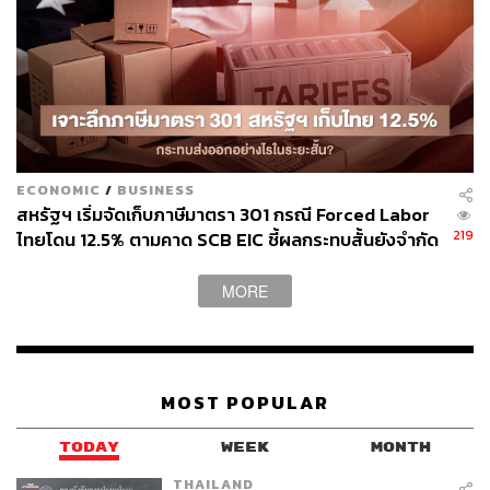
THE STANDARD WEALTH
สำนักข่าวเศรษฐกิจ ธุรกิจ และการลงทุน โดย
ทีมข่าว THE STANDARD
ECONOMIC
/
BUSINESS
สหรัฐฯ เริ่มจัดเก็บภาษีมาตรา 301 กรณี Forced Labor
219
ไทยโดน 12.5% ตามคาด SCB EIC ชี้ผลกระทบสั้นยังจำกัด
แม้ส่งออก มิ.ย. โตแรง 20.8% แต่นำเข้าพุ่งดันดุลการค้า
ขาดดุลหนัก
MORE
MOST POPULAR
TODAY
WEEK
MONTH
THAILAND