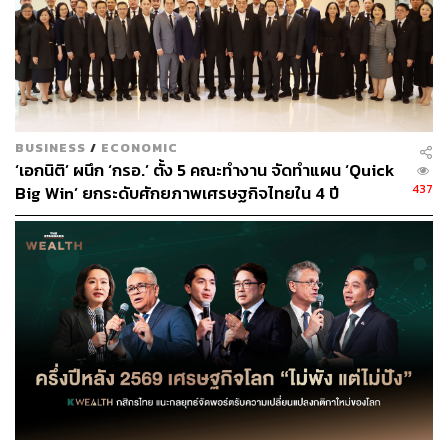
กรณีที่ไม่มีโครงการรถไฟฟ้าสายสีส้มตะวันตกดูน่าสนใจ อีก
ทั้งแนวโน้มกำไรของบริษัทยังอยู่ในโหมดฟื้นตัวด้วย
นอกจากนี้ยังเชื่อว่ากระแสข่าวเชิงลบที่อาจเกิดขึ้นเกี่ยวกับ
ความเสี่ยงด้านนโยบายน่าจะค่อนข้างนิ่งในระยะ 3 เดือนข้าง
หน้า ซึ่งคาดว่าจะมีการจัดตั้งรัฐบาลใหม่ในช่วงปลาย 3Q66
BUSINESS
/
ECONOMIC
ดังนั้นจึงปรับคำแนะนำ Tactical Call สำหรับ BEM ขึ้นสู่
‘เอกนิติ’ ผนึก ‘กรอ.’ ตั้ง 5 คณะทำงาน จัดทำแผน ‘Quick
Outperform (จาก Neutral) ด้วยราคาเป้าหมายอ้างอิงวิธี
437
Big Win’ ยกระดับศักยภาพเศรษฐกิจไทยใน 4 ปี
SOTP ที่ 9.50 บาทต่อหุ้น ทั้งนี้ราคาเป้าหมายนี้ยังไม่รวม
Upside อีก 1.50 บาทต่อหุ้น จากโครงการรถไฟฟ้าสายสีส้ม
ตะวันตกเข้ามา ถ้ารัฐบาลชุดใหม่ต้องการเดินหน้าโครงการ
นี้ตามผลการประมูลในปัจจุบัน จะส่งผลบวกต่อ BEM
สำหรับความเสี่ยงที่ต้องติดตามคือ ปริมาณรถที่ใช้ทางด่วน
และจำนวนผู้โดยสาร MRT ฟื้นตัวช้ากว่าคาด
สามารถติดตาม THE STANDARD WEALTH
ผ่านแอปพลิเคชันต่างๆ ที่คุณสะดวกหรือใช้งานอยู่แล้วได้เลย