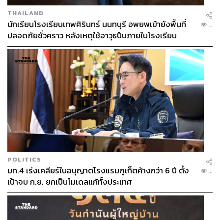
THAILAND
นักเรียนโรงเรียนเทพศิรินทร์ นนทบุรี อพยพเข้ายังพื้นที่
...
ปลอดภัยชั่วคราว หลังเหตุใช้อาวุธปืนภายในโรงเรียน
คลี่คลาย
POLITICS
มท.4 เร่งเคลียร์ใบอนุญาตโรงแรมภูเก็ตค้างกว่า 6 ปี ตั้ง
...
เป้าจบ ก.ย. ยกเป็นโมเดลแก้ทั้งประเทศ