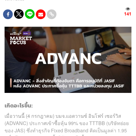
141
เกิดอะไรขึ้น:
เมื่อวานนี้ (4 กรกฎาคม) บมจ.แอดวานซ์ อินโฟร์ เซอร์วิส
(ADVANC) ประกาศเข้าซื้อหุ้น 99% ของ TTTBB (บริษัทย่อย
ของ JAS) ซึ่งทำธุรกิจ Fixed Broadband คิดเป็นมูลค่า 1.95