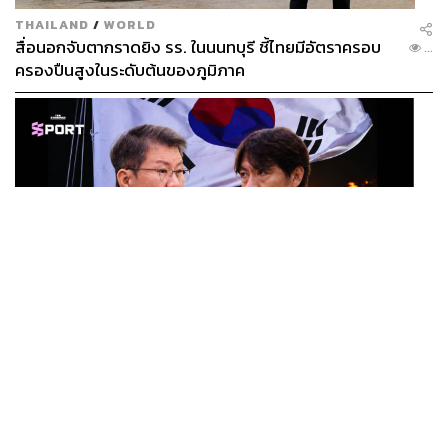
THAILAND
/
WORLD
สื่อนอกจับตากราดยิง รร. ในนนทบุรี ชี้ไทยมีอัตราครอบ
...
ครองปืนสูงในระดับต้นของภูมิภาค
SPORT
ตกรอบบอลโลก ตำรวจบุก KFA แฉแผลเก่า 15 ปี เกิดอะไร
...
ขึ้นกับฟุตบอลเกาหลีใต้?