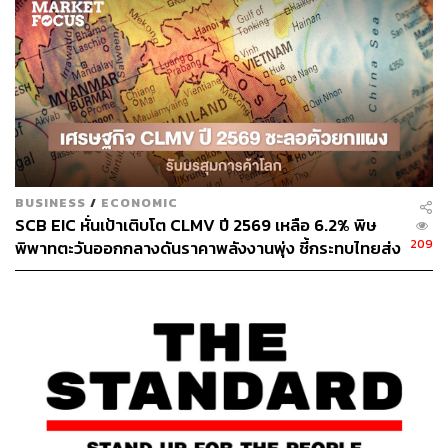
ล้านบาทในปี 2575 ซึ่ง SCBS คาดว่าข้อเสนอดังกล่าวจะได้
รับความเห็นชอบ และจะส่งผลทำให้กำไรปี 2575 ที่คาด
การณ์ไว้สำหรับ ADVANC ปรับเพิ่มขึ้นได้อีก 2.9% ตามหลัก
ความระมัดระวัง
ขณะที่ปัจจัยเสี่ยงและความกังวล คือการปฏิเสธโดยผู้ถือ
หน่วยลงทุนของ JASIF จะนำไปสู่การยกเลิกดีลหากดีลนี้
สำเร็จ อัตราการจ่ายเงินปันผลของ ADVANC จะปรับลดลงสู่
ระดับต่ำสุดที่ 70% ในปี 2023 จาก 85% ในปี 2021
BUSINESS
/
ECONOMIC
SCB EIC หั่นเป้าเติบโต CLMV ปี 2569 เหลือ 6.2% พิษ
209
พิพาทตะวันออกกลางดันราคาพลังงานพุ่ง ชี้กระทบไทยส่ง
กระทบอย่างไร:
ออกโตแผ่ว-ยอดเกินดุลการค้าลดลง
วันนี้ ราคาหุ้น ADVANC ปรับตัวเพิ่มขึ้น 3.00%DoD สู่ระดับ
206.00 บาท ขณะที่ SET Index ปรับตัวลง 0.27%DoD อยู่ที่
ระดับ 1,556.13 จุด
แนวโน้มผลประกอบการปี 2565: