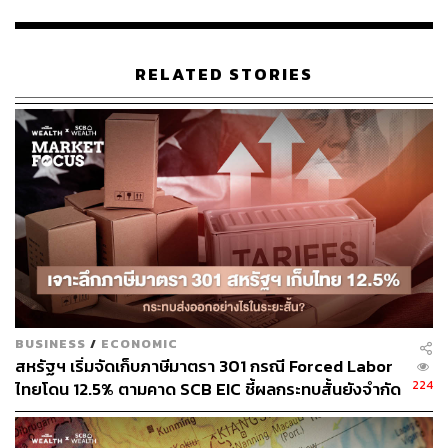
ซึ่งมีเหตุผล 2 ประการรองรับ คือ 1. TTTBB มี ARPU สูงกว่า
TRUE อยู่ 20% และ 2. เมื่อพิจารณาจากดีล M&A ทั่วโลก
RELATED STORIES
สำหรับกลุ่มธุรกิจนี้ พบว่าราคาเข้าซื้อมีค่าพรีเมียม 20%
สำหรับ JASIF นั้น ราคาเข้าซื้อต่ำกว่าราคาปิดล่าสุดก่อน
ประกาศเข้าซื้ออยู่ 10.5% ดังนั้นจึงเชื่อว่าราคาเข้าซื้อทั้งสอง
รายการเป็นราคาที่ยอมรับได้
ทั้งนี้ หลังการทำธุรกรรมกำไรจะเพิ่มขึ้น โดย ADVANC จะ
เสนอให้ยกเลิกสัญญาเช่าบางส่วนกับ JASIF ซึ่งจะทำให้ราย
ได้ค่าเช่าของ JASIF ลดลงในปี 2566-2575 แลกกับการขยาย
อายุของสัญญาเช่าให้นานขึ้นจากสิ้นสุดปี 2575 เป็นสิ้นสุดปี
2580 ลดความเสี่ยงด้านกระแสเงินสด และมีโอกาสได้รับการ
อัดฉีดสินทรัพย์ในอนาคต ข้อเสนอดังกล่าวต้องได้รับการ
BUSINESS
/
ECONOMIC
อนุมัติจากผู้ถือหน่วยลงทุนของ JASIF ในสัดส่วน 75% ไม่นับ
สหรัฐฯ เริ่มจัดเก็บภาษีมาตรา 301 กรณี Forced Labor
รวมหน่วยลงทุน 19% ที่ ADVANC จะเข้าซื้อ
224
ไทยโดน 12.5% ตามคาด SCB EIC ชี้ผลกระทบสั้นยังจำกัด
แม้ส่งออก มิ.ย. โตแรง 20.8% แต่นำเข้าพุ่งดันดุลการค้า
ซึ่งข้อเสนอนี้จะช่วยให้ TTTBB ประหยัดค่าใช้จ่ายได้ 3 พัน
ขาดดุลหนัก