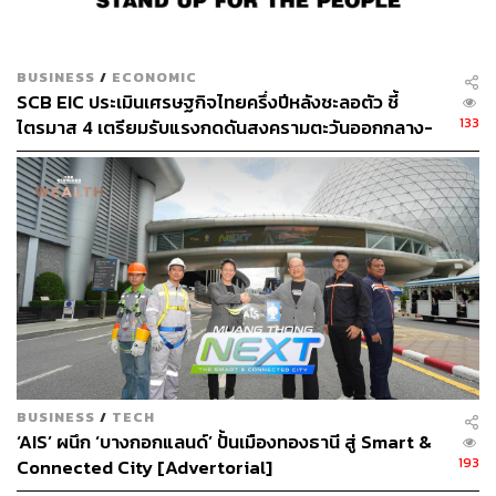
SCBS คาดว่ากำไร 2Q65 จะอยู่ในระดับที่ค่อนข้างทรงตัว
QoQ เนื่องจากการแข่งขันยังสูง แต่จะลดลง YoY ขณะที่แนว
โน้มธุรกิจในระยะสั้น ระยะกลางจะเผชิญกับความท้าทาย
BUSINESS
/
ECONOMIC
จากกำลังซื้อที่อ่อนแอ สำหรับระยะยาว บริษัทจะเผชิญกับ
SCB EIC ประเมินเศรษฐกิจไทยครึ่งปีหลังชะลอตัว ชี้
ความท้าทายเช่นเดียวกัน โดยเฉพาะธุรกิจ 5G เนื่องจากเชื่อ
133
ไตรมาส 4 เตรียมรับแรงกดดันสงครามตะวันออกกลาง-
ว่าปัจจัยขับเคลื่อนการเติบโตที่สำคัญจะมาจากผู้ใช้งานภาค
กำแพงภาษีสหรัฐฯ ระลอกใหม่
อุตสาหกรรม ซึ่งโอกาสทางธุรกิจในปัจจุบันมีจำกัด
อย่างไรก็ตาม SCBS เริ่มเห็นว่า ADVANC พยายามหาแหล่ง
รายได้ใหม่จากธุรกิจอื่นๆ เช่น ธุรกิจที่ไม่ใช่โทรศัพท์มือถือ
ในกลุ่มลูกค้าองค์กร และธุรกิจบริการทางการเงิน (บริษัท
ร่วมทุนกับ SCB) ซึ่งอาจเป็นปัจจัยขับเคลื่อนการเติบโตของ
กำไรในระยะยาวสำหรับบริษัท แม้ว่าอาจจะสร้างส่วนแบ่ง
กำไรเพียงเล็กน้อยในระยะแรก
นอกจากนี้แล้ว ปัจจัยที่ต้องจับตาในปี 2565 คือดีลระหว่าง
BUSINESS
/
TECH
TRUE-DTAC ดีลนี้จะส่งผลบวก เนื่องจากจะทำให้การแข่งขัน
‘AIS’ ผนึก ‘บางกอกแลนด์’ ปั้นเมืองทองธานี สู่ Smart &
ด้านราคาลดน้อยลง อาจส่งผลทำให้การแข่งขันใน
193
Connected City [Advertorial]
อุตสาหกรรมโทรศัพท์เคลื่อนที่ปรับตัวลดลง