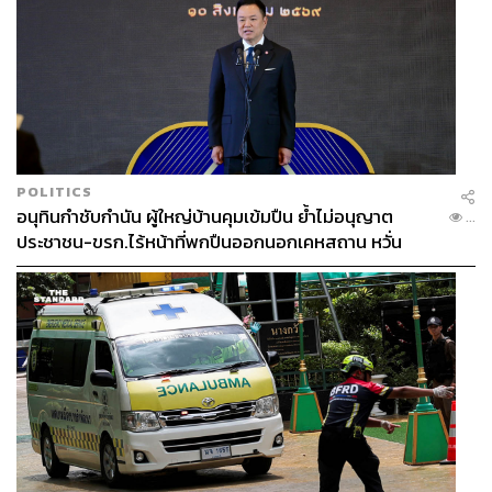
POLITICS
อนุทินกำชับกำนัน ผู้ใหญ่บ้านคุมเข้มปืน ย้ำไม่อนุญาต
...
ประชาชน-ขรก.ไร้หน้าที่พกปืนออกนอกเคหสถาน หวั่น
พฤติกรรมลอกเลียนแบบ จ่อลงพื้นที่เกิดเหตุ