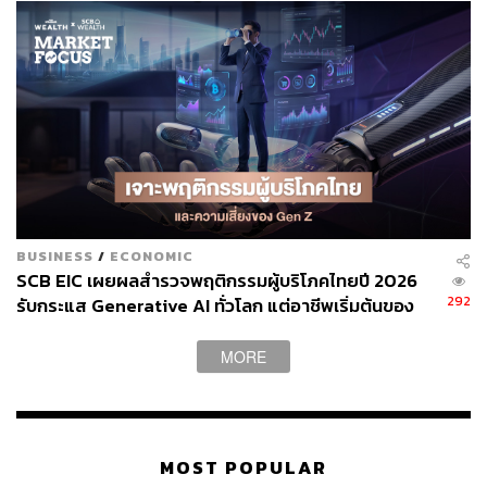
สามารถติดตาม THE STANDARD WEALTH
ผ่านแอปพลิเคชันต่างๆ ที่คุณสะดวกหรือใช้งานอยู่แล้วได้เลย
TAGS:
บมจ.แอดวานซ์ อินโฟร์ เซอร์วิส (ADVANC)
Market Focus
JASIF
BUSINESS
/
ECONOMIC
SCB EIC เผยผลสำรวจพฤติกรรมผู้บริโภคไทยปี 2026
292
รับกระแส Generative AI ทั่วโลก แต่อาชีพเริ่มต้นของ
Gen Z เผชิญความเสี่ยงความมั่นคง
MORE
141
MOST POPULAR