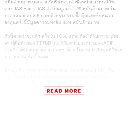
หมื่นล้านบาท นอกจากนี้บริษัทจะเข้าซื้อหน่วยลงทุน 19%
ของ JASIF จาก JAS คิดเป็นมูลค่า 1.29 หมื่นล้านบาท ใน
ราคาหน่วยละ 8.5 บาท ด้วยธุรกรรมซื้อหุ้นและซื้อหน่วย
ลงทุนครั้งนี้มีมูลค่ารวมทั้งสิ้น 3.24 หมื่นล้านบาท
ดีลนี้คาดว่าจะแล้วเสร็จใน 1Q66 แต่จะต้องได้รับการอนุมัติ
จากผู้ถือหุ้นของ TTTBB และผู้ถือหน่วยลงทุนของ JASIF
รวมถึงได้รับอนุญาตจาก กสทช. ด้วย โดยแหล่งเงินทุนที่ใช้จะ
มาจากเงินกู้ยืมทั้งหมด
ด้านผู้บริหารกล่าวว่าธุรกิจ Fixed Broadband (FBB) เป็น
หนึ่งในธุรกิจที่กำลังเติบโต เนื่องจากอัตราการเข้าถึงใน
ประเทศไทยยังต่ำเมื่อเทียบกับประเทศอื่นๆ นอกจากนี้ ดีลดัง
READ MORE
กล่าวยังจะทำให้ ADVANC สามารถเพิ่มความครอบคลุมของ
บริการ FBB ในพื้นที่ต่างจังหวัดด้วย เนื่องจากปัจจุบันบริการ
FBB ของ ADVANC ครอบคลุมพื้นที่ในกรุงเทพฯ และตัวเมือง
เป็นส่วนใหญ่
โดยจากข้อมูลที่ได้จากผู้บริหาร ADVANC มีเครือข่าย FBB