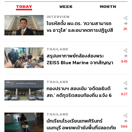
ABOUT THE AUTHOR
TODAY
WEEK
MONTH
INTERVIEW
THE STANDARD WEALTH
ไขรหัสตั้ง ผบ.ตร. ‘ความสามารถ
สำนักข่าวเศรษฐกิจ ธุรกิจ และการลงทุน โดย
ทีมข่าว THE STANDARD
2K
vs อาวุโส’ และอนาคตการปฏิรูปสี
กากี กับ พล.ต.อ. เอก อังสนานนท์
THAILAND
สรุปมหากาพย์กล้องส่องพระ
645
ZEISS Blue Marine จากสัญญา
ผลิต 8.3 ล้าน สู่ข้อพิพาท ‘มา
เวลล์ฯ’ ฟ้อง ‘โทน บางแค’ ผิดนัด
THAILAND
จ่ายหนี้-แอบระบุแบรนด์
กองปราบฯ สอบเข้ม ‘อดีตอธิบดี
627
สถ.’ คดีทุจริตสอบท้องถิ่น แจ้ง 6
ข้อหาหนัก จ่อชง ป.ป.ช. 12 ส.ค. นี้
THAILAND
นักเรียนโรงเรียนเทพศิรินทร์
566
นนทบุรี อพยพเข้ายังพื้นที่ปลอดภัย