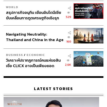
WORLD
สรุปภารกิจอนุทิน เยือนอินโดนีเซีย
529
ขับเคลื่อนการทูตเศรษฐกิจเชิงรุก
ประกาศหุ้นส่วนยุทธศาสตร์ไทย –
อินโดนีเซีย
Navigating Neutrality:
Thailand and China in the Age
160
of a New Global Order
BUSINESS
/
ECONOMIC
วิเคราะห์ปรากฏการณ์คนแห่ขอสิน
2.6K
เชื่อ CLICX อาจเป็นเพียงยอด
ภูเขาน้ำแข็ง ของปัญหาหนี้ครัว
เรือนไทยที่ถูกซุกไว้
LATEST STORIES