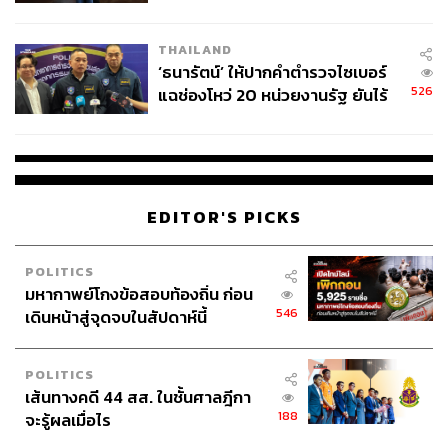
ชั่วคราว หลังเหตุใช้อาวุธปืนภายใน
โรงเรียนคลี่คลาย
THAILAND
‘ธนารัตน์’ ให้ปากคำตำรวจไซเบอร์
526
แฉช่องโหว่ 20 หน่วยงานรัฐ ยันไร้
นัยทางการเมือง
EDITOR'S PICKS
POLITICS
มหากาพย์โกงข้อสอบท้องถิ่น ก่อน
546
เดินหน้าสู่จุดจบในสัปดาห์นี้
POLITICS
เส้นทางคดี 44 สส. ในชั้นศาลฎีกา
188
จะรู้ผลเมื่อไร