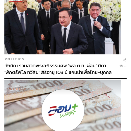
POLITICS
ทักษิณ ร่วมสวดพระอภิธรรมศพ ‘พล.ต.ท. ผ่อน’ บิดา
...
‘พักตร์พิไล ทวีสิน’ สิริอายุ 103 ปี แกนนำเพื่อไทย-บุคคล
หลากวงการร่วมอาลัย