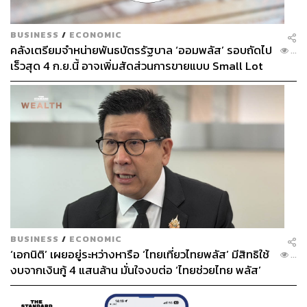
BUSINESS
/
ECONOMIC
คลังเตรียมจำหน่ายพันธบัตรรัฐบาล ‘ออมพลัส’ รอบถัดไป
...
เร็วสุด 4 ก.ย.นี้ อาจเพิ่มสัดส่วนการขายแบบ Small Lot
First มากขึ้น
BUSINESS
/
ECONOMIC
‘เอกนิติ’ เผยอยู่ระหว่างหารือ ‘ไทยเที่ยวไทยพลัส’ มีสิทธิใช้
...
งบจากเงินกู้ 4 แสนล้าน มั่นใจงบต่อ ‘ไทยช่วยไทย พลัส’
เฟส 2 มีเพียงพอ