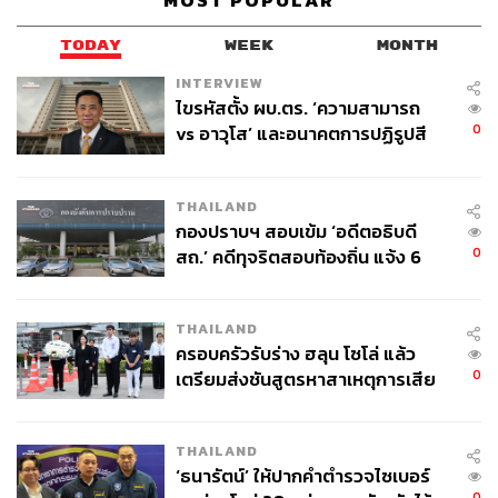
MOST POPULAR
TODAY
WEEK
MONTH
INTERVIEW
ไขรหัสตั้ง ผบ.ตร. ‘ความสามารถ
0
vs อาวุโส’ และอนาคตการปฏิรูปสี
กากี กับ พล.ต.อ. เอก อังสนานนท์
THAILAND
กองปราบฯ สอบเข้ม ‘อดีตอธิบดี
0
สถ.’ คดีทุจริตสอบท้องถิ่น แจ้ง 6
ข้อหาหนัก จ่อชง ป.ป.ช. 12 ส.ค. นี้
THAILAND
ครอบครัวรับร่าง ฮลุน โซโล่ แล้ว
0
เตรียมส่งชันสูตรหาสาเหตุการเสีย
ชีวิต
THAILAND
‘ธนารัตน์’ ให้ปากคำตำรวจไซเบอร์
0