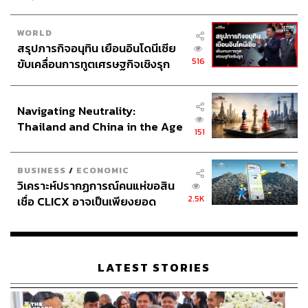
WORLD
สรุปภารกิจอนุทิน เยือนอินโดนีเซีย
516
ขับเคลื่อนการทูตเศรษฐกิจเชิงรุก
ประกาศหุ้นส่วนยุทธศาสตร์ไทย –
อินโดนีเซีย
Navigating Neutrality:
Thailand and China in the Age
151
of a New Global Order
BUSINESS
/
ECONOMIC
วิเคราะห์ปรากฏการณ์คนแห่ขอสิน
2.5K
เชื่อ CLICX อาจเป็นเพียงยอด
ภูเขาน้ำแข็ง ของปัญหาหนี้ครัว
เรือนไทยที่ถูกซุกไว้
LATEST STORIES