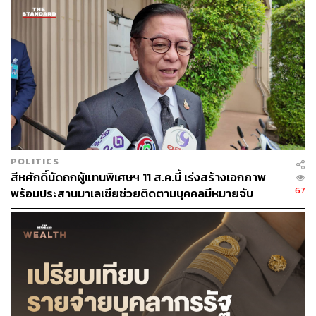
22
ABOUT THE AUTHOR
ณรงค์กร มโนจันทร์เพ็ญ
Content Creator กองบรรณาธิการข่าว THE
STANDARD
POLITICS
สีหศักดิ์นัดถกผู้แทนพิเศษฯ 11 ส.ค.นี้ เร่งสร้างเอกภาพ
67
พร้อมประสานมาเลเซียช่วยติดตามบุคคลมีหมายจับ