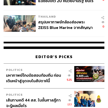
แฉช่องโหว่ 20 หน่วยงานรัฐ ยันไร้
นัยทางการเมือง
THAILAND
สรุปมหากาพย์กล้องส่องพระ
0
ZEISS Blue Marine จากสัญญา
ผลิต 8.3 ล้าน สู่ข้อพิพาท ‘มา
เวลล์ฯ’ ฟ้อง ‘โทน บางแค’ ผิดนัด
จ่ายหนี้-แอบระบุแบรนด์
EDITOR'S PICKS
POLITICS
มหากาพย์โกงข้อสอบท้องถิ่น ก่อน
525
เดินหน้าสู่จุดจบในสัปดาห์นี้
POLITICS
เส้นทางคดี 44 สส. ในชั้นศาลฎีกา
177
จะรู้ผลเมื่อไร