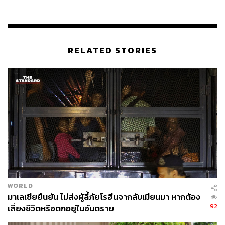
อ้างอิง:
www.reuters.com/article/us-malaysia-politics/malaysi
as-najib-resigns-as-party-coalition-chief-idUSKBN1I
RELATED STORIES
D00W
www.theguardian.com/world/2018/may/12/ousted-m
alaysian-leader-najib-razak-prevented-from-leaving-c
ountry
www.bbc.com/news/world-asia-44092143
TAGS:
Malaysia
Najib Razak
WORLD
มาเลเซียยืนยัน ไม่ส่งผู้ลี้ภัยโรฮีนจากลับเมียนมา หากต้อง
92
เสี่ยงชีวิตหรือตกอยู่ในอันตราย