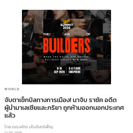
WORLD
จับตาเช็กบิลทางการเมือง! นาจิบ ราซัค อดีต
ผู้นำมาเลเซียและภริยา ถูกห้ามออกนอกประเทศ
แล้ว
โดย
ณรงค์กร มโนจันทร์เพ็ญ
12.05.2018