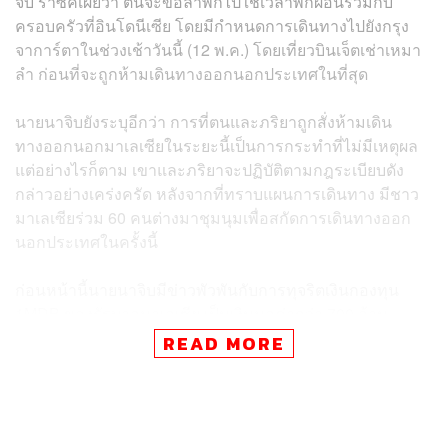
จิบ ราซัคเผยว่า ตนจะขอลาพักไปใช้เวลาพักผ่อนร่วมกับ
ครอบครัวที่อินโดนีเซีย โดยมีกำหนดการเดินทางไปยังกรุง
จาการ์ตาในช่วงเช้าวันนี้ (12 พ.ค.) โดยเที่ยวบินเจ็ตเช่าเหมา
ลำ ก่อนที่จะถูกห้ามเดินทางออกนอกประเทศในที่สุด
นายนาจิบยังระบุอีกว่า การที่ตนและภริยาถูกสั่งห้ามเดิน
ทางออกนอกมาเลเซียในระยะนี้เป็นการกระทำที่ไม่มีเหตุผล
แต่อย่างไรก็ตาม เขาและภริยาจะปฏิบัติตามกฎระเบียบดัง
กล่าวอย่างเคร่งครัด หลังจากที่ทราบแผนการเดินทาง มีชาว
มาเลเซียร่วม 60 คนต่างมาชุมนุมเพื่อสกัดการเดินทางออก
นอกประเทศในครั้งนี้
ก่อนหน้านี้นายนาจิบมีข่าวพัวพันกับการทุจริตเงินกองทุน
1MDB ของรัฐบาลมาเลเซีย เป็นเงินมูลค่ากว่า 700 ล้าน
เหรียญสหรัฐ (ราว 2.2 หมื่นล้านบาท) ซึ่งปฏิเสธไม่ได้เลยว่า
READ MORE
ปมปัญหาการทุจริตคอร์รัปชันของอดีตผู้นำรัฐบาลชุดก่อน มี
ส่วนทำให้พรรคบีเอ็นที่ครองอำนาจมาอย่างยาวนานต้องพบ
กับความพ่ายแพ้ในการเลือกตั้งครั้งนี้