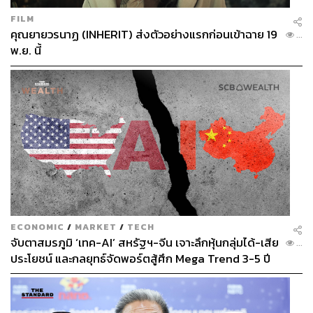
FILM
คุณยายวรนาฏ (INHERIT) ส่งตัวอย่างแรกก่อนเข้าฉาย 19
...
พ.ย. นี้
ECONOMIC
/
MARKET
/
TECH
จับตาสมรภูมิ ‘เทค-AI’ สหรัฐฯ-จีน เจาะลึกหุ้นกลุ่มได้-เสีย
...
ประโยชน์ และกลยุทธ์จัดพอร์ตสู้ศึก Mega Trend 3-5 ปี
ข้างหน้า