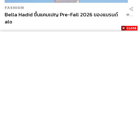
FASHION
Bella Hadid ขึ้นแคมเปญ Pre-Fall 2026 ของแบรนด์
...
alo
News
Wealth
Pop
Podcast
Video
Now
Opinion
Careers
Events
Privacy
About
Contact
Policy
FOR
ADVERTISING
MEMBERSHIP