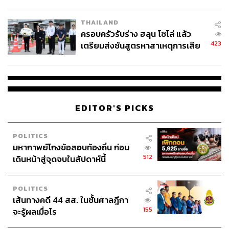
โลกภายใน 6 วัน
THAILAND
ครอบครัวรับร่าง ฮลุน โซโล่ แล้ว
423
เตรียมส่งชันสูตรหาสาเหตุการเสีย
ชีวิต
EDITOR'S PICKS
POLITICS
มหากาพย์โกงข้อสอบท้องถิ่น ก่อน
512
เดินหน้าสู่จุดจบในสัปดาห์นี้
POLITICS
เส้นทางคดี 44 สส. ในชั้นศาลฎีกา
155
จะรู้ผลเมื่อไร