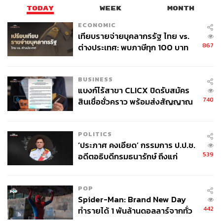
TODAY
WEEK
MONTH
ECONOMIC
เทียบรายจ่ายบุคลากรรัฐ ไทย vs.
867
ต่างประเทศ: พบภาษีทุก 100 บาท
ของคนไทยใช้ไปกับข้าราชการเฉียด
40 บาท
BUSINESS
แบงก์ไร้สาขา CLICX ปิดรับสมัคร
740
สินเชื่อชั่วคราว พร้อมส่งสัญญาณ
เตือนกลุ่มกู้เงินผิดวัตถุประสงค์-ให้
ข้อมูลเท็จ เตรียมดำเนินคดีเด็ดขาด
POLITICS
‘ประภาศ คงเอียด’ กรรมการ ป.ป.ช.
539
อดีตอธิบดีกรมธนารักษ์ ถึงแก่
อนิจกรรม
POP
Spider-Man: Brand New Day
442
ทำรายได้ 1 พันล้านดอลลาร์จากทั่ว