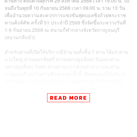
ผ่านทาง ตั้งแต่วันศุกร์ที่ 29 สิงหาคม 2568 เวลา 15.00 น. ไป
จนถึงวันพุธที่ 10 กันยายน 2568 เวลา 09.00 น. รวม 13 วัน
เพื่ออำนวยความสะดวกการแข่งขันฟุตบอลชิงถ้วยพระราช
ทานคิงส์คัพ ครั้งที่ 51 ประจำปี 2568 ซึ่งจัดขึ้นระหว่างวันที่
1-9 กันยายน 2568 ณ สนามกีฬากลางจังหวัดกาญจนบุรี
(สนามกลีบบัว)
สำหรับด่านที่เปิดให้บริการมีจำนวนทั้งสิ้น 7 ด่าน ได้แก่ ด่าน
บางใหญ่ ด่านนครชัยศรี ด่านนครปฐมฝั่งตะวันออกด่าน
นครปฐมฝั่งตะวันตก ด่านท่ามะกา ด่านท่าม่วง และด่าน
กาญจนบุรี ยกเว้นด่านศีรษะทอง ทั้งนี้ เปิดทดลองให้บริการ
จำกัดเฉพาะรถยนต์ 4 ล้อ และกำหนดความเร็วไม่เกิน 80
กิโลเมตรต่อชั่วโมง เพื่อความปลอดภัยในการใช้เส้นทาง
READ MORE
การเปิดทดลองให้บริการมอเตอร์เวย์ M81 ในครั้งนี้ นอกจาก
เป็นการอำนวยความสะดวกแก่ประชาชนผู้เดินทางเข้าชม
การแข่งขันฟุตบอลชิงถ้วยพระราชทานคิงส์คัพ ครั้งที่ 51 ซึ่ง
เป็นการแข่งขันกีฬาระดับนานาชาติที่สร้างความภาคภูมิใจ
แก่คนไทย ยังเป็นการส่งเสริมเศรษฐกิจ การขนส่งและโลจิสติ