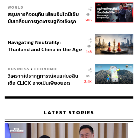
WORLD
สรุปภารกิจอนุทิน เยือนอินโดนีเซีย
506
ขับเคลื่อนการทูตเศรษฐกิจเชิงรุก
ประกาศหุ้นส่วนยุทธศาสตร์ไทย –
อินโดนีเซีย
Navigating Neutrality:
Thailand and China in the Age
143
of a New Global Order
BUSINESS
/
ECONOMIC
วิเคราะห์ปรากฏการณ์คนแห่ขอสิน
2.4K
เชื่อ CLICX อาจเป็นเพียงยอด
ภูเขาน้ำแข็ง ของปัญหาหนี้ครัว
เรือนไทยที่ถูกซุกไว้
LATEST STORIES