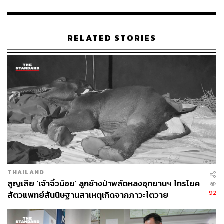
TAGS:
กาญจนบุรี
ราชบุรี
กระตุ้นเศรษฐกิจ
นครปฐม
ทางหลวงพิเศษระหว่างเมืองหมายเลข 6 (M6)
นนทบุรี
มอเตอร์เวย์
RELATED STORIES
231
ABOUT THE AUTHOR
THE STANDARD TEAM
THAILAND
กองบรรณาธิการ THE STANDARD
สูญเสีย ‘เจ้าจิ๋วน้อย’ ลูกช้างป่าพลัดหลงอุทยานฯ ไทรโยค
92
สัตวแพทย์สันนิษฐานสาเหตุเกิดจากภาวะไตวาย
เฉียบพลัน