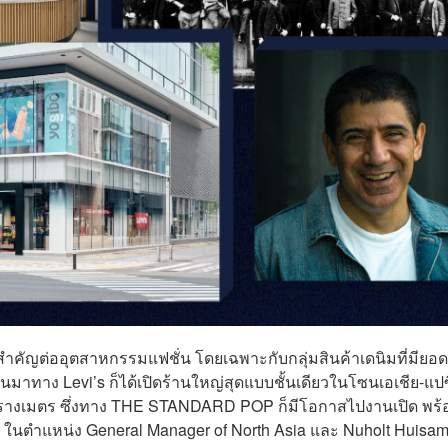
แปรสำคัญต่ออุตสาหกรรมแฟชั่น โดยเฉพาะกับกลุ่มสินค้าเดนิมที่มียอ
นมาทาง Levi’s ก็ได้เปิดร้านใหญ่สุดแบบชั้นเดียวในโซนเอเชีย-แปซ
 ตารางเมตร ซึ่งทาง THE STANDARD POP ก็มีโอกาสไปงานเปิด พร้
y ในตำแหน่ง General Manager of North Asia และ Nuholt Huisa