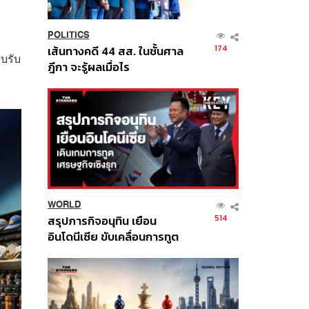
POLITICS
ง
174
เส้นทางคดี 44 สส. ในชั้นศาล
บรับ
ฎีกา จะรู้ผลเมื่อไร
WORLD
514
สรุปภารกิจอนุทิน เยือน
อินโดนีเซีย ขับเคลื่อนการทูต
เศรษฐกิจเชิงรุก ประกาศหุ้น
ส่วนยุทธศาสตร์ไทย –
อินโดนีเซีย