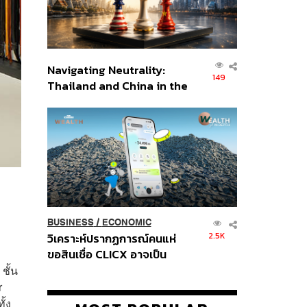
Navigating Neutrality:
149
Thailand and China in the
Age of a New Global
Order
BUSINESS
/
ECONOMIC
2.5K
วิเคราะห์ปรากฏการณ์คนแห่
ขอสินเชื่อ CLICX อาจเป็น
เพียงยอดภูเขาน้ำแข็ง ของ
ชั้น
ปัญหาหนี้ครัวเรือนไทยที่ถูกซุก
r
ไว้
ั้ง