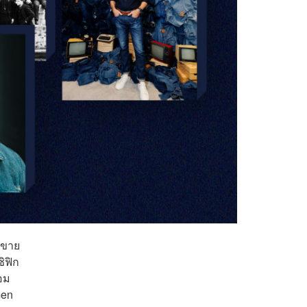
ดขาย
ิฟิก
อม
men