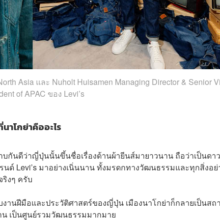
North Asia และ Nuholt Huisamen Managing Director & Senior V
dent of APAC ของ Levi’s
่นาโกย่าคืออะไร
นดีว่าญี่ปุ่นนั้นขึ้นชื่อเรื่องด้านผ้ายีนส์มายาวนาน ถือว่าเป็นดาว
รนด์ Levi’s มาอย่างเนิ่นนาน ทั้งมรดกทางวัฒนธรรมและทุกสิ่งอย่
จริงๆ ครับ
งานฝีมือและประวัติศาสตร์ของญี่ปุ่น เมืองนาโกย่าก็กลายเป็นสถา
วนาน เป็นศูนย์รวมวัฒนธรรมมากมาย