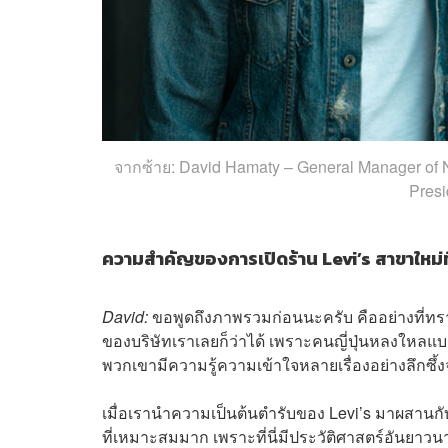
จากซ้าย: David Hamaty – General Manager of 
Presi
ความสำคัญของการเปิดร้าน Levi’s สาขาใหม่ที
David:
ขอพูดถึงภาพรวมก่อนนะครับ คืออย่างที่ทราบกั
ของบริษัทเราเลยก็ว่าได้ เพราะคนญี่ปุ่นหลงใหลแบ
พวกเขามีความรู้ความเข้าใจหลายเรื่องอย่างลึกซึ้ง
เมื่อเรานำความเป็นต้นตำรับของ Levi’s มาผสานกับ
ที่เหมาะสมมาก เพราะที่นี่มีประวัติศาสตร์อันยา