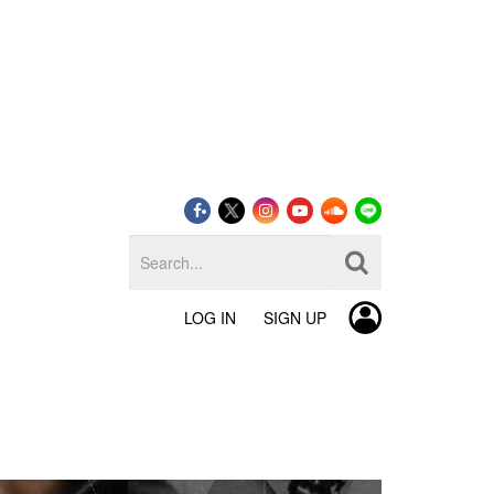
LOG IN
SIGN UP