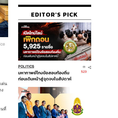
EDITOR'S PICK
ice
POLITICS
523
มหากาพย์โกงข้อสอบท้องถิ่น
ก่อนเดินหน้าสู่จุดจบในสัปดาห์
เด่น
นี้
าง
นที่