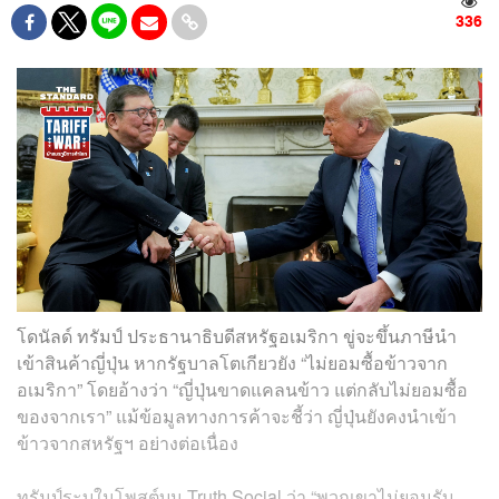
336
โดนัลด์ ทรัมป์ ประธานาธิบดีสหรัฐอเมริกา ขู่จะขึ้นภาษีนำ
เข้าสินค้าญี่ปุ่น หากรัฐบาลโตเกียวยัง “ไม่ยอมซื้อข้าวจาก
อเมริกา” โดยอ้างว่า “ญี่ปุ่นขาดแคลนข้าว แต่กลับไม่ยอมซื้อ
ของจากเรา” แม้ข้อมูลทางการค้าจะชี้ว่า ญี่ปุ่นยังคงนำเข้า
ข้าวจากสหรัฐฯ อย่างต่อเนื่อง
ทรัมป์ระบุในโพสต์บน Truth Social ว่า “พวกเขาไม่ยอมรับ