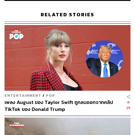
วันตั้งแต่เดือนเมษายน โดยก่อนหน้านั้น สินค้าญี่ปุ่นเคยถูก
เก็บภาษีขั้นต่ำ 24% และระหว่างช่วงพัก ได้รับการจัดเก็บ
RELATED STORIES
ภาษีแบบเหมารวมที่ 10%
อย่างไรก็ตาม ทรัมป์ส่งสัญญาณว่าหลังครบกำหนดพักภาษี
ในวันที่ 9 กรกฎาคม อัตราภาษีใหม่ต่อประเทศต่าง ๆ รวมถึง
ญี่ปุ่น อาจถูกปรับเพิ่ม
ทำเนียบขาวชี้ “ยังมีเวลาคุยต่อ” – การเจรจายังไม่จบ
เควิน ฮาสเซ็ตต์ ผู้อำนวยการสภาเศรษฐกิจแห่งชาติ (NEC)
ของทำเนียบขาว ระบุเมื่อวานนี้ (30 มิถุนายน) ว่า การเจรจา
ENTERTAINMENT
/
POP
กับญี่ปุ่นยังคงดำเนินอยู่ แม้ทรัมป์จะโพสต์ข้อความข่มขู่ไป
เพลง August ของ Taylor Swift ถูกลบออกจากคลิป
25
แล้ว
TikTok ของ Donald Trump
ทั้งนี้ ญี่ปุ่นถือเป็นพันธมิตรทางเศรษฐกิจสำคัญของสหรัฐฯ แต่
การคุกคามด้วยภาษีในลักษณะนี้ อาจส่งผลต่อเสถียรภาพ