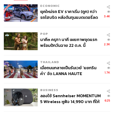
ECONOMIC
ยุคใหม่รถ EV ราคาเริ่ม (ถูก) กว่า
3.4K
รถไฮบริด หลังต้นทุนแบตเตอรี่ลด
ลง - จีนแห่บุกตลาดเกิดใหม่
POP
นาคี๓ ครุฑา นาคี เผยภาพชุดแรก
2.3K
พร้อมปักวันฉาย 22 ต.ค. นี้
THAILAND
เมื่อถนนกลายเป็นรันเวย์ ‘แยกริน
1.7K
คำ’ จัด LANNA HAUTE
COUTURE กลางสายฝน
BUSINESS
ลองใช้ Sennheiser MOMENTUM
625
5 Wireless หูฟัง 14,990 บาท ที่ให้
ผู้ใช้ถอดเปลี่ยนแบตเองได้ ก่อนกฎ
EU บังคับปีหน้า