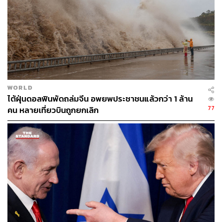
ของการเจรจาในระยะยาว โดยเฉพาะในห้วงเวลาที่เศรษฐกิจ
โลกยังเปราะบางจากผลกระทบของสงครามภาษีที่ทวีความ
รุนแรงมากขึ้นในหลายภูมิภาค
ภาพ:
Kent Nishimura / File Photo / REUTERS
อ้างอิง:
https://edition.cnn.com/2025/06/30/business/trump-ja
WORLD
ไต้ฝุ่นดอลฟินพัดถล่มจีน อพยพประชาชนแล้วกว่า 1 ล้าน
pan-rice-tariffs
77
คน หลายเที่ยวบินถูกยกเลิก
TAGS:
ภาษีตอบโต้
Reciprocal Tariffs
TARIFF WAR
Japan
Donald Trump
USA
ข้าว
ภาษีสินค้านำเข้า