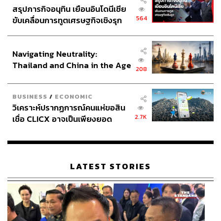
สรุปภารกิจอนุทิน เยือนอินโดนีเซีย
564
ขับเคลื่อนการทูตเศรษฐกิจเชิงรุก
ประกาศหุ้นส่วนยุทธศาสตร์ไทย –
อินโดนีเซีย
Navigating Neutrality:
Thailand and China in the Age
208
of a New Global Order
BUSINESS
/
ECONOMIC
วิเคราะห์ปรากฏการณ์คนแห่ขอสิน
2.7K
เชื่อ CLICX อาจเป็นเพียงยอด
ภูเขาน้ำแข็ง ของปัญหาหนี้ครัว
เรือนไทยที่ถูกซุกไว้
LATEST STORIES