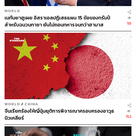
336
WORLD
เนทันยาฮูเผย อิสราเอลปฏิเสธแผน 15 ข้อของทรัมป์
55
สำหรับฉนวนกาซา ยันไม่ถอนทหารจนกว่าฮามาส
ABOUT THE AUTHOR
ปลดอาวุธแท้จริง
ตรีชฎา โชคธนาเสริมสกุล
Content Creator กองข่าวต่างประเทศ
WORLD
/
CHINA
จีนเรียกร้องให้ญี่ปุ่นยุติการพิจารณาครอบครองอาวุธ
152
นิวเคลียร์