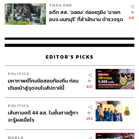
THAILAND
อดีต สส. ‘ฉลอง’ ก่อเหตุยิง ‘นายก
515
อบจ.นนทบุรี’ ที่สำนักงาน ตำรวจรุด
ลงพื้นที่
EDITOR'S PICKS
POLITICS
มหากาพย์โกงข้อสอบท้องถิ่น ก่อน
621
เดินหน้าสู่จุดจบในสัปดาห์นี้
POLITICS
เส้นทางคดี 44 สส. ในชั้นศาลฎีกา
254
จะรู้ผลเมื่อไร
WORLD