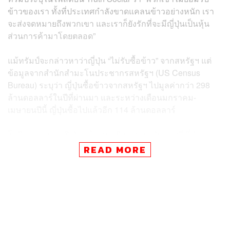
ข้าวของเรา ทั้งที่ประเทศกำลังขาดแคลนข้าวอย่างหนัก เรา
จะส่งจดหมายถึงพวกเขา และเราก็ยังรักที่จะมีญี่ปุ่นเป็นหุ้น
ส่วนการค้ามาโดยตลอด”
แม้ทรัมป์จะกล่าวหาว่าญี่ปุ่น “ไม่รับซื้อข้าว” จากสหรัฐฯ แต่
ข้อมูลจากสำนักสำมะโนประชากรสหรัฐฯ (US Census
Bureau) ระบุว่า ญี่ปุ่นซื้อข้าวจากสหรัฐฯ ไปมูลค่ากว่า 298
ล้านดอลลาร์ในปีที่ผ่านมา และระหว่างเดือนมกราคม-
เมษายนปีนี้ ญี่ปุ่นซื้อไปแล้วอีก 114 ล้านดอลลาร์
โยชิมาสะ ฮายาชิ หัวหน้าเลขาธิการคณะรัฐมนตรีญี่ปุ่น
กล่าววันนี้ (1 กรกฎาคม) ว่า ขณะนี้ญี่ปุ่นยังคงเจรจาการค้า
READ MORE
กับสหรัฐฯ อย่างต่อเนื่อง และรัฐบาลญี่ปุ่นรับทราบคำกล่าว
อ้างของทรัมป์แล้ว แต่ขอไม่แสดงความเห็น
ฮายาชิกล่าวว่า “แม้เราจะไม่เปิดเผยรายละเอียดของการ
หารือกับสหรัฐฯ แต่ญี่ปุ่นจะยังคงเดินหน้าเจรจาด้วยความ
จริงใจ เพื่อให้ได้ข้อตกลงที่เป็นประโยชน์ร่วมกันทั้งสองฝ่าย”