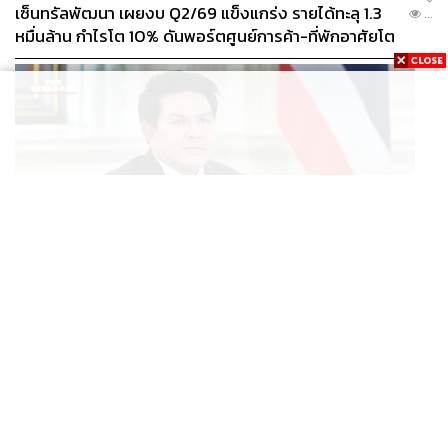
เซ็นทรัลพัฒนา เผยงบ Q2/69 แข็งแกร่ง รายได้ทะลุ 1.3
...
หมื่นล้าน กำไรโต 10% ดันพอร์ตศูนย์การค้า-ที่พักอาศัยโต
ยกแผง
POLITICS
สุรศักดิ์ ชง ‘ไทยเที่ยวไทยพลัส’ เข้าบอร์ดเศรษฐกิจ ลุ้น
...
เคาะเงิน-ระบบสัปดาห์หน้า