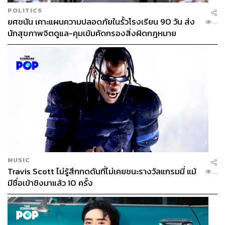
POLITICS
ยศชนัน เคาะแผนความปลอดภัยในรั้วโรงเรียน 90 วัน ส่ง
...
นักสุขภาพจิตดูแล-คุมเข้มคัดกรองสิ่งผิดกฎหมาย
MUSIC
Travis Scott ไม่รู้สึกกดดันที่ไม่เคยชนะรางวัลแกรมมี่ แม้
...
มีชื่อเข้าชิงมาแล้ว 10 ครั้ง