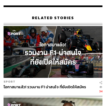
TAGS:
Motorsport
F1
Formula 1
FIFA World Cup 2026
Louis Vuitton
LVMH
RELATED STORIES
Unicef
Sotheby’s
120
ABOUT THE AUTHOR
SPORT
พิมพ์ คำภีร์
โอกาสมาแล้ว! รวมงาน F1 น่าสนใจ ที่ยังเปิดให้สมัคร
นักเขียนกองบรรณาธิการคัลเจอร์ สำนักข่าว
34
THE STANDARD