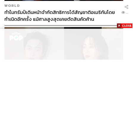
WORLD
ทำไมทรัมป์เดินหน้าจำกัดสิทธิการได้สัญชาติอเมริกันโดย
...
กำเนิดอีกครั้ง แม้ศาลสูงสุดเคยตัดสินคัดค้าน
ENTERTAINMENT
เก้า นพเก้า และ พาย รินรดา เตรียมร่วมงานกันใน ‘รสกาล
...
Enchanted Taste In Time’