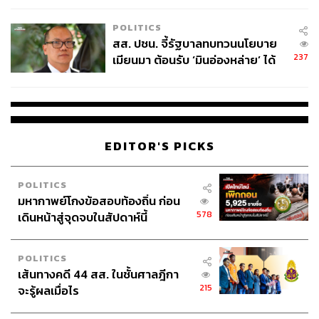
เหมาะสม
POLITICS
สส. ปชน. จี้รัฐบาลทบทวนนโยบาย
237
เมียนมา ต้อนรับ ‘มินอ่องหล่าย’ ได้
แค่สัญญาว่างเปล่า
EDITOR'S PICKS
POLITICS
มหากาพย์โกงข้อสอบท้องถิ่น ก่อน
578
เดินหน้าสู่จุดจบในสัปดาห์นี้
POLITICS
เส้นทางคดี 44 สส. ในชั้นศาลฎีกา
215
จะรู้ผลเมื่อไร