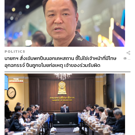
POLITICS
นายกฯ สั่งเข้มพกปืนนอกเคหสถาน ชี้ไม่ใช่เจ้าหน้าที่มีโทษ
...
อุกฉกรรจ์ ปืนถูกขโมยก่อเหตุ เจ้าของร่วมรับผิด