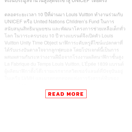
ที่เงินประมูลจำนวนสูงสุดจะเข้าสู่ UNICEF โดยตรง
ตลอดระยะเวลา 10 ปีที่ผ่านมา Louis Vuitton ทำงานร่วมกับ
UNICEF หรือ United Nations Children’s Fund ในการ
สนับสนุนสิทธิมนุษยชน และพัฒนาโครงการช่วยเหลือเด็กทั่ว
โลก ในวาระครบรอบ 10 ปี ทางแบรนด์จึงเปิดตัว Louis
Vuitton Unity Time Object นาฬิการะดับหรูดีไซน์แปลกตาที่
ได้รับแรงบันดาลใจจากลูกฟุตบอล โดยโปรเจกต์นี้เป็นการ
ผสมผสานกันระหว่างงานฝีมือจากโรงงานผลิตนาฬิกาชั้นสูง
La Fabrique du Temps Louis Vuitton, L’Épée 1839 แบรนด์
ผู้ผลิตนาฬิกาตั้งโต๊ะรายแรกจากสวิตเซอร์แลนด์ที่ปัจจุบันอยู่
ในเครือ LVMH และมรดกตกทอดแห่งการรังสรรค์หีบของ
Louis Vuitton
READ MORE
เหตุผลที่ Louis Vuitton เลือกทำนาฬิการูปทรงคล้ายฟุตบอล ก็
เพื่อเป็นการต้อนรับการแข่งขัน FIFA World Cup 2026 ที่
กำลังจะเริ่มต้นในเดือนมิถุนายนนี้พอดิบพอดี อีกทั้งยัง
เป็นการก้าวเข้าสู่โลกแห่งกีฬาเข้าไปอีกขั้น หลังประกาศเป็น
สปอนเซอร์ชิประยะเวลา 10 ปีให้กับการแข่งขัน F1 ตั้งแต่ต้น