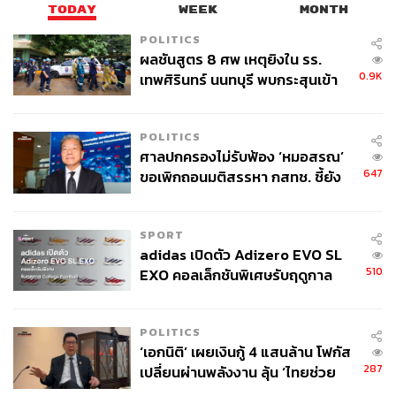
TODAY
WEEK
MONTH
POLITICS
ผลชันสูตร 8 ศพ เหตุยิงใน รร.
0.9K
เทพศิรินทร์ นนทบุรี พบกระสุนเข้า
จุดสำคัญ ‘ศีรษะ-หน้าอก’ ครูถูกยิง
4 นัด จากระยะไกล
POLITICS
ศาลปกครองไม่รับฟ้อง ‘หมอสรณ’
647
ขอเพิกถอนมติสรรหา กสทช. ชี้ยัง
ไม่ใช่ผู้เดือดร้อนเสียหาย
SPORT
adidas เปิดตัว Adizero EVO SL
510
EXO คอลเล็กชันพิเศษรับฤดูกาล
College Football
POLITICS
‘เอกนิติ’ เผยเงินกู้ 4 แสนล้าน โฟกัส
287
เปลี่ยนผ่านพลังงาน ลุ้น ‘ไทยช่วย
ไทยพลัส’ เฟส 2 รอประเมินความ