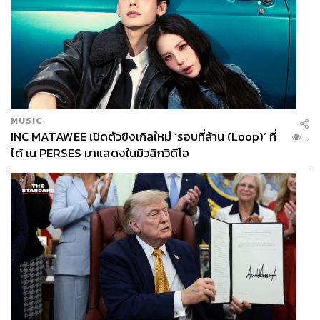
MUSIC
INC MATAWEE เปิดตัวซิงเกิลใหม่ ‘รอบที่ล้าน (Loop)’ ที่
...
ได้ เน PERSES มาแสดงในมิวสิกวิดีโอ