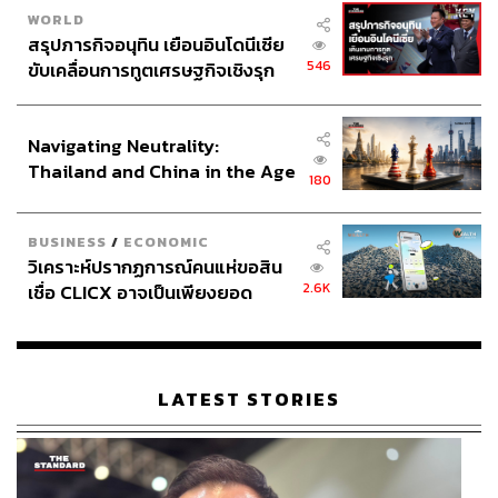
WORLD
สรุปภารกิจอนุทิน เยือนอินโดนีเซีย
546
ขับเคลื่อนการทูตเศรษฐกิจเชิงรุก
ประกาศหุ้นส่วนยุทธศาสตร์ไทย –
อินโดนีเซีย
Navigating Neutrality:
Thailand and China in the Age
180
of a New Global Order
BUSINESS
/
ECONOMIC
วิเคราะห์ปรากฏการณ์คนแห่ขอสิน
2.6K
เชื่อ CLICX อาจเป็นเพียงยอด
ภูเขาน้ำแข็ง ของปัญหาหนี้ครัว
เรือนไทยที่ถูกซุกไว้
LATEST STORIES