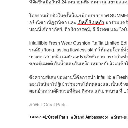
ที่จัดขึ้นเมื่อวันที่ 24 เมษายนที่ผ่านมา ณ สยามสแค
โดยงานเปิดตัวในครั้งนี้เนรมิตบรรยากาศ SUMM
อร์ ณิชา ณัฏฐณิชา และ
เบ็คกี้ รีเบคก้า
มาร่วมแชร์เ
บอนนี่ ภัทราภัสร์, ดิว จิรวรรตน์, ธี ธีรเดช และ
Infaillible Fresh Wear Cushion Raffia Limited E
รนด์ผิว ‘long-lasting flawless skin’ ให้ตอบโจทย
บางเบา สบายผิว แต่ยังคงประสิทธิภาพการปกปิดขั้นส
ซอฟต์แมตต์ กันน้ำและกันเหงื่อ เหมาะกับผิวเอเชี
ซึ่งความพิเศษของงานนี้คือการนำ Infaillible Fres
ออนไลน์มาให้ผู้เข้าร่วมงานได้ทดลองและเป็นเ
ตอกย้ำเทรนด์ผิวสวยที่ต้อง ติดทน แต่เบาสบาย ที่ L’
ภาพ:
L’Oréal Paris
TAGS:
L'Oreal Paris
Brand Ambassador
ณิชา-ณั