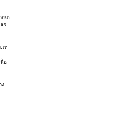
าสเด
ทสร,
ับเท
นื้อ
าง