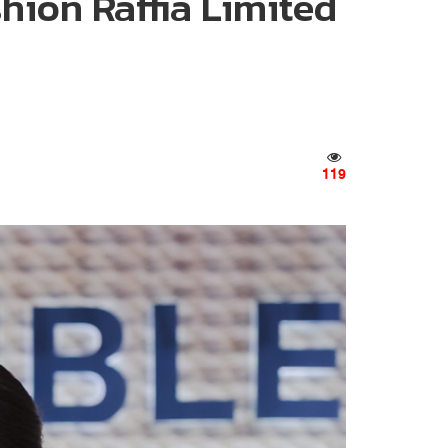
shion Raffia Limited
119