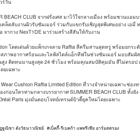
วร์วัน
ER BEACH CLUB จากฝรั่งเศส มาไว้ใจกลางเมือง พร้อมชวนแอมบ
คล็ดลับงานผิวรับซัมเมอร์ ร่วมกับแขกรับเชิญสุดพิเศษอย่าง เอมี่ 
 ไทโอ จากวง NexT1DE มาร่วมสร้างสีสันให้กับงาน
dition โดดเด่นด้วยแพ็กเกจลาย Raffia สีครีมสานสุดหรู พร้อมยกระด
์ทั้งสภาพอากาศร้อนและไลฟ์สไตล์แอ็กทีฟในช่วงซัมเมอร์ มอบสัมผัส
ูง ติดทนนานสูงสุด 24 ชั่วโมง พร้อมคุณสมบัติคุมมัน สีไม่ดรอป เ
ยโดยเฉพาะ
h Wear Cushion Raffia Limited Edition ที่วางจำหน่ายเฉพาะช่องท
จ้าของก่อนใครท่ามกลางบรรยากาศ SUMMER BEACH CLUB ทั้งยัง
Oréal Paris มุ่งมั่นตอบโจทย์เทรนด์บิวตี้ยุคใหม่โดยเฉพาะ
ฏฐณิชา ดังวัธนาวณิชย์
เบ็คกี้-รีเบคก้า แพทรีเซีย อาร์มสตรอง