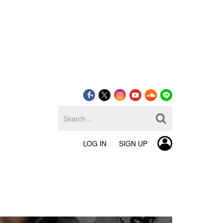
LOG IN
SIGN UP