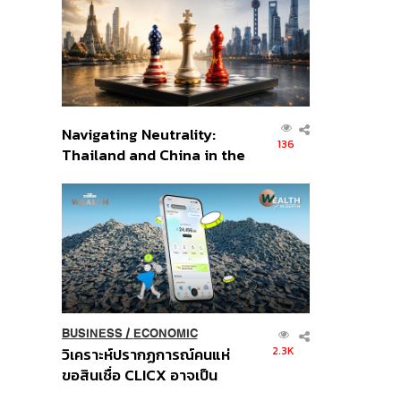
อินโดนีเซีย
Navigating Neutrality:
136
Thailand and China in the
Age of a New Global
Order
BUSINESS
/
ECONOMIC
2.3K
วิเคราะห์ปรากฏการณ์คนแห่
ขอสินเชื่อ CLICX อาจเป็น
เพียงยอดภูเขาน้ำแข็ง ของ