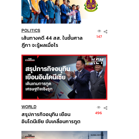
POLITICS
147
เส้นทางคดี 44 สส. ในชั้นศาล
ฎีกา จะรู้ผลเมื่อไร
WORLD
496
สรุปภารกิจอนุทิน เยือน
อินโดนีเซีย ขับเคลื่อนการทูต
เศรษฐกิจเชิงรุก ประกาศหุ้น
ส่วนยุทธศาสตร์ไทย –