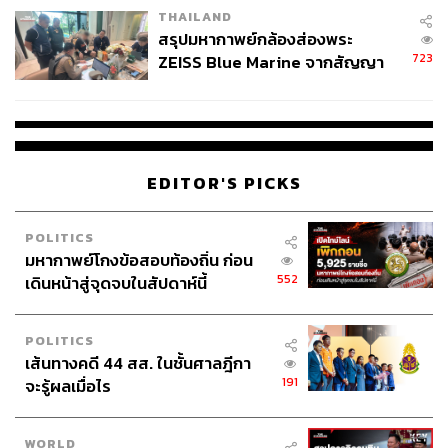
THAILAND
สรุปมหากาพย์กล้องส่องพระ
723
ZEISS Blue Marine จากสัญญา
ผลิต 8.3 ล้าน สู่ข้อพิพาท ‘มา
เวลล์ฯ’ ฟ้อง ‘โทน บางแค’ ผิดนัด
จ่ายหนี้-แอบระบุแบรนด์
EDITOR'S PICKS
POLITICS
มหากาพย์โกงข้อสอบท้องถิ่น ก่อน
552
เดินหน้าสู่จุดจบในสัปดาห์นี้
POLITICS
เส้นทางคดี 44 สส. ในชั้นศาลฎีกา
191
จะรู้ผลเมื่อไร
WORLD