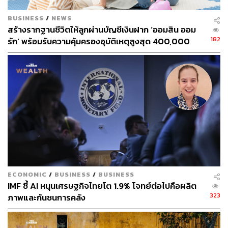
รายงาน: ศราพงค์ นันติวงค์
เรียบเรียง: จารุวรรณ เอี่ยมยิ่งพานิช
BUSINESS
/
NEWS
ติดตามข่าวสารการลงทุนเพิ่มเติมได้ที่:
www.efinancethai.co
สร้างรากฐานชีวิตให้ลูกผ่านบัญชีเงินฝาก ‘ออมสิน ออม
m
182
รัก’ พร้อมรับความคุ้มครองอุบัติเหตุสูงสุด 400,000
บาท ดอกเบี้ยรับเต็ม ไม่เสียภาษี [Advertorial]
TAGS:
ศิริลักษณ์ ตั้งวิบูลย์พาณิชย์
บริษัท ไทยฟู้ดส์ กรุ๊ป จำกัด (มหาชน)
เศรษฐกิจ
การเงิน
TFG
สินเชื่อธุรกิจ
หุ้นกู้
ECONOMIC
/
BUSINESS
/
BUSINESS
43
IMF ชี้ AI หนุนเศรษฐกิจไทยโต 1.9% โจทย์ต่อไปคือผลิต
323
ภาพและกันชนการคลัง
ABOUT THE AUTHOR