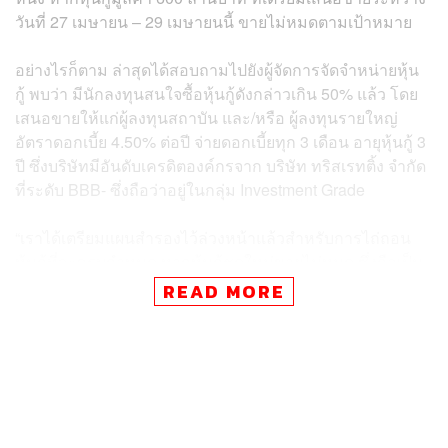
วันที่ 27 เมษายน – 29 เมษายนนี้ ขายไม่หมดตามเป้าหมาย
อย่างไรก็ตาม ล่าสุดได้สอบถามไปยังผู้จัดการจัดจำหน่ายหุ้น
กู้ พบว่า มีนักลงทุนสนใจซื้อหุ้นกู้ดังกล่าวเกิน 50% แล้ว โดย
เสนอขายให้แก่ผู้ลงทุนสถาบัน และ/หรือ ผู้ลงทุนรายใหญ่
อัตราดอกเบี้ย 4.50% ต่อปี จ่ายดอกเบี้ยทุก 3 เดือน อายุหุ้นกู้ 3
ปี ซึ่งบริษัทมีอันดับเครดิตองค์กรจาก บริษัท ทริสเรทติ้ง จำกัด
ที่ระดับ BBB- ซึ่งถือว่าอยู่ในกลุ่ม Investment Grade
“เราได้เตรียมแผนสำรองไว้ล่วงหน้าแล้วสำหรับการไถ่ถอน
หุ้นกู้ที่จะครบกำหนด หากหุ้นกู้ชุดใหม่ขายไม่หมด ซึ่งถือเป็น
เรื่องธรรมดาช่วงนี้ เพราะการระบาดของโควิด-19 ส่งผลกระ
READ MORE
ทบต่อภาพรวมเศรษฐกิจและการลงทุน ทำให้นักลงทุนจะลด
ความเสี่ยงและถือเงินสดมากขึ้น” ศิริลักษณ์ กล่าว
สมภพ พรหมพนาพิทักษ์ กรรมการ ประธานเจ้าหน้าที่ฝ่าย
ปฏิบัติการ บริษัท ไทย โซล่าร์ เอ็นเนอร์ยี่ จำกัด (มหาชน)
หรือ TSE เปิดเผยกับ ‘สำนักข่าวอีไฟแนนซ์ไทย’ ว่า แม้หุ้นกู้