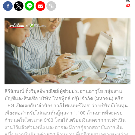
43
ศิริลักษณ์ ตั้งวิบูลย์พาณิชย์ ผู้ช่วยประธานอาวุโส กลุ่มงาน
บัญชีและสินเชื่อ บริษัท ไทยฟู้ดส์ กรุ๊ป จำกัด (มหาชน) หรือ
TFG เปิดเผยกับ ‘สำนักข่าวอีไฟแนนซ์ไทย’ ว่า บริษัทมีเงินทุน
เพียงพอสำหรับไถ่ถอนหุ้นกู้มูลค่า 1,100 ล้านบาทที่จะครบ
กำหนดในไตรมาส 3/63 โดยได้เตรียมเงินสดจากการดำเนิน
งานไว้แล้วส่วนหนึ่ง และอาจจะมีการกู้จากสถาบันการเงิน
หนึ่ง หากหุ้นกู้มูลค่า 600 ล้านบาท ที่เตรียมเสนอขายระหว่าง