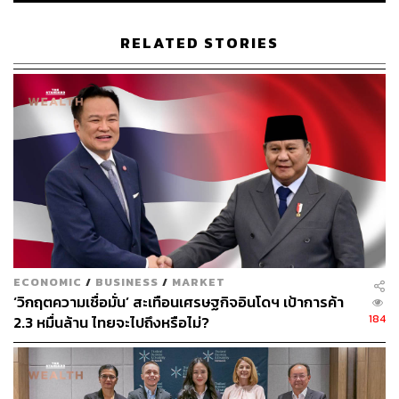
“ที่จริงเรารู้อยู่แล้วว่าจะขายไม่หมด เพราะช่วงที่เสนอขายอยู่
RELATED STORIES
ในภาวะโควิด-19 ระบาดอย่างรุนแรง และไม่ได้กังวลเรื่อง
แหล่งเงินทุนสำหรับไถ่ถอนหุ้นกู้ที่จะครบกำหนด เพราะมี
เงินสดสูง และมีวงเงินกู้จากสถาบันการเงินอีก แต่หุ้นกู้ชุดนั้น
ต้องขาย เพราะมีกลุ่มนักลงทุนประจำที่รอซื้ออยู่ ส่วนช่วง
ปลายปีมีหุ้นกู้ที่จะครบกำหนดอีกประมาณ 1,000 ล้านบาท ก็
ไม่ได้กังวล เพราะมีแหล่งเงินทุนและสภาพคล่องเพียงพอ รวม
ถึง ณ ตอนนั้นการระบาดของโควิด-19 อาจจะทุเลาลง ซึ่งจะ
ทำให้สามารถขายหุ้นกู้ได้ตามปกติ” อรรถวิทย์ กล่าวกับ
สำนักข่าวอีไฟแนนซ์ไทย
ล่าสุด บริษัท ทริสเรทติ้ง จำกัด ได้ปรับลดอันดับเครดิตองค์กร
ECONOMIC
/
BUSINESS
/
MARKET
ของ บริษัท พรีเชียส ชิพปิ้ง จำกัด (มหาชน) หรือ PSL เหลือ
‘วิกฤตความเชื่อมั่น’ สะเทือนเศรษฐกิจอินโดฯ เป้าการค้า
‘BB+’ จาก ‘BBB-’ และลดอันดับเครดิตหุ้นกู้ไม่ด้อยสิทธิ ไม่มี
184
2.3 หมื่นล้าน ไทยจะไปถึงหรือไม่?
หลักประกันเหลือ ‘BB’ จาก ‘BB+’ ซึ่งถือว่าอยู่ต่ำกว่าระดับ
Investment Grade ขณะเดียวกันประกาศ ‘เครดิตพินิจ’ แนว
โน้ม ‘Negative’ หรือ ‘ลบ’ สำหรับอันดับเครดิตของบริษัทด้วย