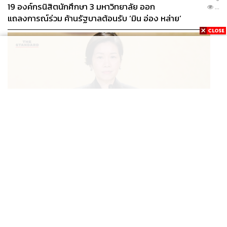
19 องค์กรนิสิตนักศึกษา 3 มหาวิทยาลัย ออก
...
แถลงการณ์ร่วม ค้านรัฐบาลต้อนรับ ‘มิน อ่อง หล่าย’
POLITICS
นายกฯ สั่งประชุมด่วนพิจารณามอบเงินเยียวยาเหตุยิงใน
...
รร. เสียชีวิต 1 ลบ. ทุพพลภาพ 7 แสนบาท บาดเจ็บสาหัส 2
แสนบาท บาดเจ็บเล็กน้อย 1 แสนบาท