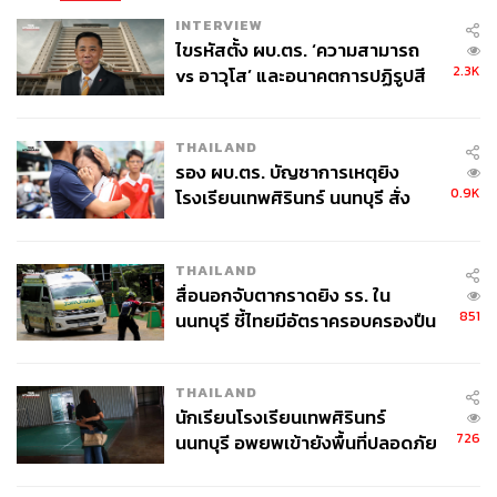
INTERVIEW
ไขรหัสตั้ง ผบ.ตร. ‘ความสามารถ
2.3K
vs อาวุโส’ และอนาคตการปฏิรูปสี
กากี กับ พล.ต.อ. เอก อังสนานนท์
THAILAND
รอง ผบ.ตร. บัญชาการเหตุยิง
0.9K
โรงเรียนเทพศิรินทร์ นนทบุรี สั่ง
ค้นหา 2 รอบยืนยันไร้คนติดค้าง พบ
ศพปู่-ย่าที่บ้านพักผู้ก่อเหตุ
THAILAND
สื่อนอกจับตากราดยิง รร. ใน
851
นนทบุรี ชี้ไทยมีอัตราครอบครองปืน
สูงในระดับต้นของภูมิภาค
THAILAND
นักเรียนโรงเรียนเทพศิรินทร์
726
นนทบุรี อพยพเข้ายังพื้นที่ปลอดภัย
ชั่วคราว หลังเหตุใช้อาวุธปืนภายใน
โรงเรียนคลี่คลาย