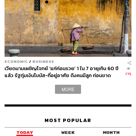
efinanceThai
efinanceThai สำนักข่าวอีไฟแนนซ์ไทย สรุป
ประเด็นข่าวหุ้นล่าสุด-เศรษฐกิจ-การเงิน ที่
รวดเร็วและน่าเชื่อถือที่สุด
www.efinancethai.com
ECONOMIC
/
BUSINESS
เวียดนามเผชิญโจทย์ ‘แก่ก่อนรวย’ 1 ใน 7 อายุเกิน 60 ปี
775
แล้ว รัฐทุ่มเงินโบนัส-ที่อยู่อาศัย ดึงคนมีลูก ก่อนขาด
แรงงานหนุนเศรษฐกิจ
MORE
MOST POPULAR
TODAY
WEEK
MONTH