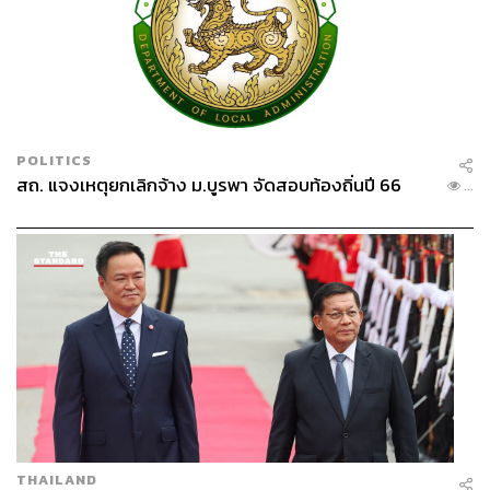
POLITICS
สถ. แจงเหตุยกเลิกจ้าง ม.บูรพา จัดสอบท้องถิ่นปี 66
...
THAILAND