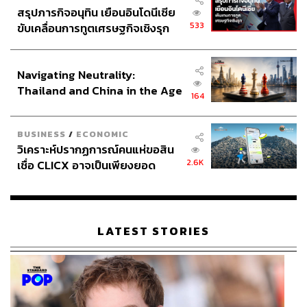
สรุปภารกิจอนุทิน เยือนอินโดนีเซีย
533
ขับเคลื่อนการทูตเศรษฐกิจเชิงรุก
ประกาศหุ้นส่วนยุทธศาสตร์ไทย –
อินโดนีเซีย
Navigating Neutrality:
Thailand and China in the Age
164
of a New Global Order
BUSINESS
/
ECONOMIC
วิเคราะห์ปรากฏการณ์คนแห่ขอสิน
2.6K
เชื่อ CLICX อาจเป็นเพียงยอด
ภูเขาน้ำแข็ง ของปัญหาหนี้ครัว
เรือนไทยที่ถูกซุกไว้
LATEST STORIES