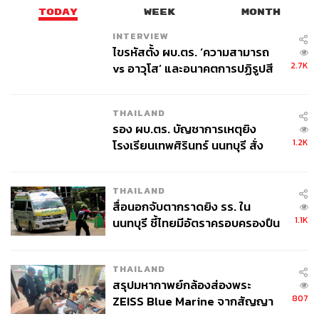
TODAY
WEEK
MONTH
INTERVIEW
ไขรหัสตั้ง ผบ.ตร. ‘ความสามารถ
2.7K
vs อาวุโส’ และอนาคตการปฏิรูปสี
กากี กับ พล.ต.อ. เอก อังสนานนท์
THAILAND
รอง ผบ.ตร. บัญชาการเหตุยิง
1.2K
โรงเรียนเทพศิรินทร์ นนทบุรี สั่ง
ค้นหา 2 รอบยืนยันไร้คนติดค้าง พบ
ศพปู่-ย่าที่บ้านพักผู้ก่อเหตุ
THAILAND
สื่อนอกจับตากราดยิง รร. ใน
1.1K
นนทบุรี ชี้ไทยมีอัตราครอบครองปืน
สูงในระดับต้นของภูมิภาค
THAILAND
สรุปมหากาพย์กล้องส่องพระ
807
ZEISS Blue Marine จากสัญญา
ผลิต 8.3 ล้าน สู่ข้อพิพาท ‘มา