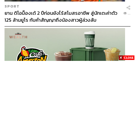
SPORT
ยาน ดิโอม็องเด้ 2 ปีก่อนยังไร้สโมสรอาชีพ สู่นักเตะค่าตัว
...
125 ล้านยูโร กับคำสัญญาถึงน้องสาวผู้ล่วงลับ
BUSINESS
/
BUSINESS
ยอดขายครึ่งปีแรก Cafe Amazon โตทะลุสถิติ 117 ล้าน
...
แก้ว หนุนธุรกิจไลฟ์สไตล์ OR โตต่อเนื่อง