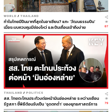
WORLD
/
THAILAND
ทำไมไทยมีปืนมากที่สุดในอาเซียน? แกะ ‘วัฒนธรรมปืน’
87
เมื่อระบบควบคุมมีช่องโหว่ และปืนเถื่อนเข้าถึงง่าย
THAILAND
/
POLITICS
สส. ไทยตะโกนประท้วงต่อหน้ามินอ่องหล่าย ระหว่างเยือน
79
รัฐสภา ชี้พิธีต้อนรับเป็น ‘จุดตกต่ำ’ ของยุทธศาสตร์การ
ทูตไทย