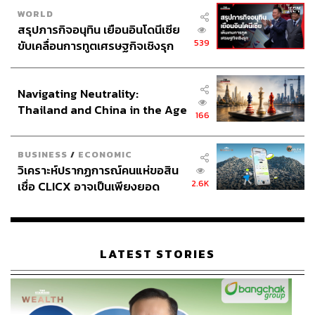
WORLD
สรุปภารกิจอนุทิน เยือนอินโดนีเซีย
539
ขับเคลื่อนการทูตเศรษฐกิจเชิงรุก
ประกาศหุ้นส่วนยุทธศาสตร์ไทย –
อินโดนีเซีย
Navigating Neutrality:
Thailand and China in the Age
166
of a New Global Order
BUSINESS
/
ECONOMIC
วิเคราะห์ปรากฏการณ์คนแห่ขอสิน
2.6K
เชื่อ CLICX อาจเป็นเพียงยอด
ภูเขาน้ำแข็ง ของปัญหาหนี้ครัว
เรือนไทยที่ถูกซุกไว้
LATEST STORIES