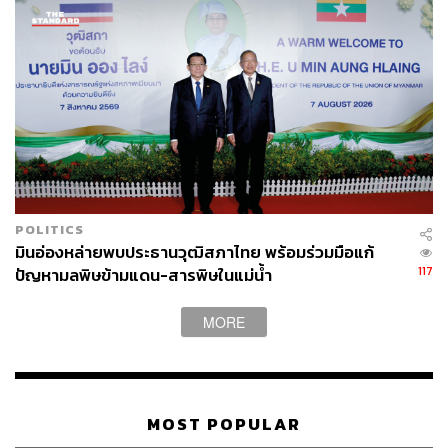
POLITICS
มินอ่องหล่ายพบประธานวุฒิสภาไทย พร้อมร่วมมือแก้
117
ปัญหามลพิษข้ามแดน-สารพิษในแม่น้ำ
MORE
MOST POPULAR