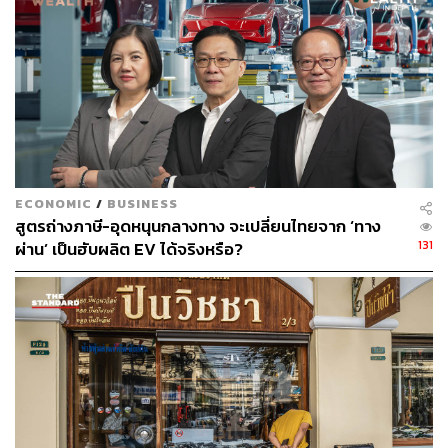
ช่องแคบฮอร์มุซ (Strait of Hormuz)
เศรษฐกิจ
USA
China
Iran
ทำเนียบรัฐบาล
166
ABOUT THE AUTHOR
THE STANDARD TEAM
ECONOMIC
/
BUSINESS
กองบรรณาธิการ THE STANDARD
สูตรถ่างภาษี-อุดหนุนกลางทาง จะเปลี่ยนไทยจาก ‘ทาง
131
ผ่าน’ เป็นฮับผลิต EV ได้จริงหรือ?