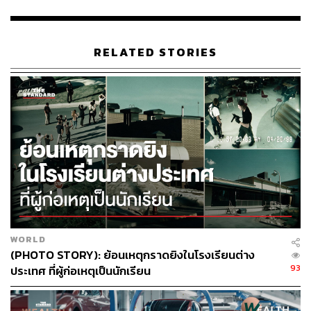
สิ้นสุด แต่เชื่อว่าน่าจะมีข่าวดีมากกว่าข่าวร้าย
พร้อมระบุว่า การที่ประธานาธิบดีสหรัฐฯ เดินทางเยือนจีน ถือ
RELATED STORIES
เป็นสัญญาณเชิงบวก และในเร็ว ๆ นี้ ประธานสภาอิหร่าน ซึ่ง
เป็นผู้ได้รับมอบหมายในการเจรจาต่าง ๆ ก็จะเดินทางเยือนจีน
เช่นกัน จึงมองว่าทุกอย่างมีพัฒนาการไปในทิศทางที่ดี พร้อม
หวังว่าวิกฤตด้านพลังงานและเศรษฐกิจจะคลี่คลายโดยเร็ว
เมื่อถามถึงการขยายความร่วมมือด้านพลังงานกับ
ประเทศไทย วันมูฮัมหมัดนอร์กล่าวว่า อิหร่านพร้อมให้ความ
ร่วมมือกับไทยในทุกด้าน ซึ่งรวมถึงด้านพลังงาน เนื่องจากทั้ง
สองประเทศเป็นคู่ค้าที่สำคัญ และไทยยังส่งออกข้าวไปยัง
อิหร่านในปริมาณมาก โดยยืนยันว่าอิหร่านพร้อมให้ความ
ร่วมมือทุกประการกับประเทศไทย รวมถึงด้านพลังงาน ซึ่งจะ
WORLD
ต้องหารือกับหน่วยงานที่เกี่ยวข้องต่อไป และเชื่อว่าจะไม่มี
(PHOTO STORY): ย้อนเหตุกราดยิงในโรงเรียนต่าง
ปัญหา
93
ประเทศ ที่ผู้ก่อเหตุเป็นนักเรียน
TAGS:
ความสัมพันธ์ระหว่างประเทศ
วันมูหะมัดนอร์ มะทา
Thailand
เรือสินค้า
วิกฤตพลังงาน