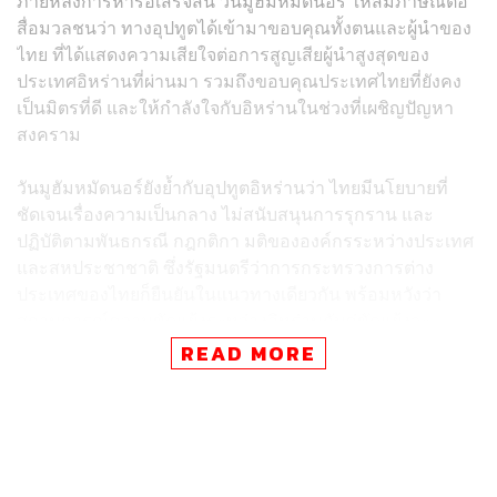
ภายหลังการหารือเสร็จสิ้น วันมูฮัมหมัดนอร์ ให้สัมภาษณ์ต่อ
สื่อมวลชนว่า ทางอุปทูตได้เข้ามาขอบคุณทั้งตนและผู้นำของ
ไทย ที่ได้แสดงความเสียใจต่อการสูญเสียผู้นำสูงสุดของ
ประเทศอิหร่านที่ผ่านมา รวมถึงขอบคุณประเทศไทยที่ยังคง
เป็นมิตรที่ดี และให้กำลังใจกับอิหร่านในช่วงที่เผชิญปัญหา
สงคราม
วันมูฮัมหมัดนอร์ยังย้ำกับอุปทูตอิหร่านว่า ไทยมีนโยบายที่
ชัดเจนเรื่องความเป็นกลาง ไม่สนับสนุนการรุกราน และ
ปฏิบัติตามพันธกรณี กฎกติกา มติขององค์กรระหว่างประเทศ
และสหประชาชาติ ซึ่งรัฐมนตรีว่าการกระทรวงการต่าง
ประเทศของไทยก็ยืนยันในแนวทางเดียวกัน พร้อมหวังว่า
สถานการณ์ความขัดแย้งระหว่างอิหร่านกับคู่ขัดแย้งจะ
คลี่คลายโดยเร็ว เนื่องจากไม่ได้ส่งผลกระทบเฉพาะคู่ขัดแย้ง
READ MORE
แต่ยังสร้างความเดือดร้อนไปทั่วโลก โดยเฉพาะด้าน
เศรษฐกิจและราคาพลังงาน
นอกจากนี้ ตนได้หารือกับอุปทูตว่า ขณะนี้ยังมีเรือสินค้าของ
ไทยอีก 2 ลำ ที่ยังไม่ได้ผ่านช่องแคบฮอร์มุซ โดยนายก