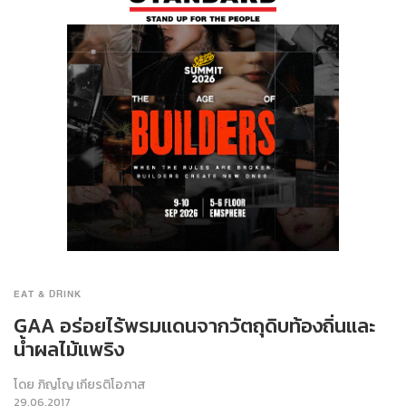
EAT & DRINK
GAA อร่อยไร้พรมแดนจากวัตถุดิบท้องถิ่นและ
น้ำผลไม้แพริง
โดย
ภิญโญ เกียรติโอภาส
29.06.2017