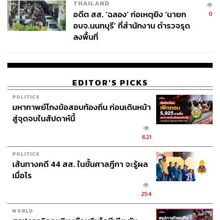
THAILAND
อดีต สส. ‘ฉลอง’ ก่อเหตุยิง ‘นายก
0
อบจ.นนทบุรี’ ที่สำนักงาน ตำรวจรุด
เริ่มที่
Crispy Cabbage
กะหล่ำปลีอบ
ลงพื้นที่
กรอบไส้พริกหวานและมะระย่าง
Chicken Liver
แครกเกอร์ ลิ้นจี่ และตับ
ไก่เย็นๆ หั่นชิ้นมาเต็มแครกเกอร์ คอร์ส
EDITOR'S PICKS
ต่อมาดีงามที่สุด
Organic Young Corn
POLITICS
มหากาพย์โกงข้อสอบท้องถิ่น ก่อนเดินหน้า
ใครเกลียดข้าวโพดอ่อนต้องหลงรักเมนูนี้
สู่จุดจบในสัปดาห์นี้
ข้าวโพดย่างกับเกลือ ปาปริก้า และ
621
มะนาว คล้ายข้าวโพดย่างแบบเม็กซิกัน
POLITICS
แต่รสไม่จัดเท่า จิ้มกับซอสน้ำนมข้าวโพด
เส้นทางคดี 44 สส. ในชั้นศาลฎีกา จะรู้ผล
Crayfish
กุ้งเครย์ฟิชหอมไหม้ๆ กับซอส
เมื่อไร
เซียนท้อ (คล้ายอะโวคาโด) และแครก
254
เกอร์อินเดีย
Goat Milk Cheese
ชีสนม
WORLD