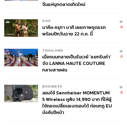
จีนแห่บุกตลาดเกิดใหม่
POP
นาคี๓ ครุฑา นาคี เผยภาพชุดแรก
0
พร้อมปักวันฉาย 22 ต.ค. นี้
THAILAND
เมื่อถนนกลายเป็นรันเวย์ ‘แยกรินคำ’
0
จัด LANNA HAUTE COUTURE
กลางสายฝน
BUSINESS
ลองใช้ Sennheiser MOMENTUM
0
5 Wireless หูฟัง 14,990 บาท ที่ให้ผู้
ใช้ถอดเปลี่ยนแบตเองได้ ก่อนกฎ EU
บังคับปีหน้า