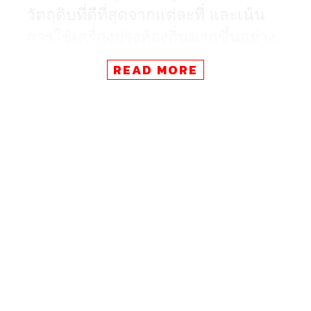
วัตถุดิบที่ดีที่สุดจากแต่ละที่ และเน้น
การใช้เครื่องปรุงท้องถิ่นมากขึ้นอย่าง
เห็นได้ชัด
READ MORE
เมื่อหลายคนทราบว่า
เชฟการิมา อะ
โรรา (
Garima Arora)
มาเปิดร้าน
GAA
(กา)
ก็คงเชื่อมั่นว่าเป็นร้านอาหาร
อินเดียแน่นอน แต่ไม่ใช่เลย ที่นี่ไม่เน้น
เครื่องเทศหนักขนาดนั้น และแทบมองไม่
ออกว่าเป็นอาหารสัญชาติไหน มีเพียง
กลิ่นอายบางอย่างที่ทำให้เราเชื่อแบบนั้น
เธอเรียกอาหารของตัวเองว่า ‘Local
Product, Eclectic Flavors’ ซึ่งเธออธิบาย
ว่าเป็นการใช้ผลิตภัณฑ์อะไรก็ได้จาก