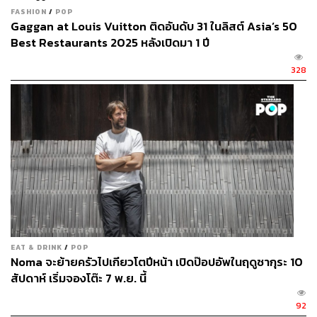
FASHION
/
POP
Gaggan at Louis Vuitton ติดอันดับ 31 ในลิสต์ Asia’s 50
Best Restaurants 2025 หลังเปิดมา 1 ปี
328
The Vibe
ตึกสองคูหาทาทับด้วยสีชมพูและสี
เหลืองสด ตั้งอยู่ฝั่งตรงข้ามร้านอาหาร
อันดับ 1 ของเอเชีย Gaggan ภายใน
EAT & DRINK
/
POP
ตกแต่งเรียบหรู แต่ก็ไม่ถึงกับเป็นร้าน
Noma จะย้ายครัวไปเกียวโตปีหน้า เปิดป๊อปอัพในฤดูซากุระ 10
อาหารปูผ้าขาว มีความเก๋ในลูกเล่นการ
สัปดาห์ เริ่มจองโต๊ะ 7 พ.ย. นี้
ตกแต่งด้วยงานไม้และเหล็ก ผนังที่ไม่ได้
92