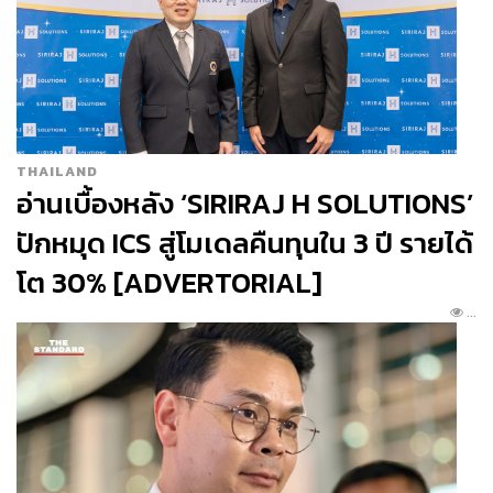
มาที่อาหารจานที่จริงจังขึ้น
Fish
Khanom-La
ขนมลาภาคใต้กับทาโกเม็ก
ซิกันรวมกันมาในหนึ่งคำ ไส้เนื้อปลาเก๋า
กับฮันนี่มัสตาร์ด
Crab Cauliflower
โมจิ
มันฝรั่งกับเนื้อปูและดอกกะหล่ำย่างใน
THAILAND
ซอสครีมเต้าหู้
อ่านเบื้องหลัง ‘SIRIRAJ H SOLUTIONS’
ปักหมุด ICS สู่โมเดลคืนทุนใน 3 ปี รายได้
โต 30% [ADVERTORIAL]
...