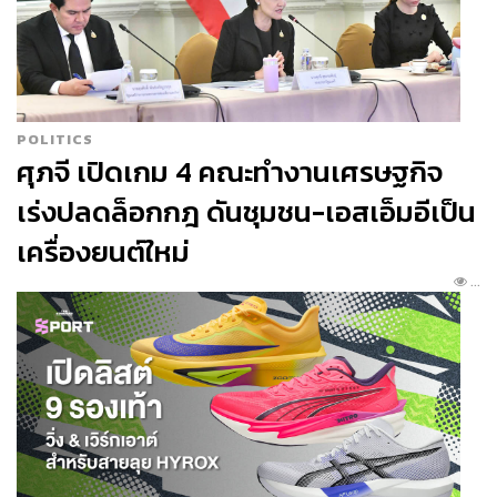
พริกชี้ฟ้าเขียว กินกับขนมลาและเนื้อปูด
อกกะหล่ำ และ
Green Apple, Basil
รส
เปรี้ยวของแอปเปิ้ลเขียวกับโหระพาฉุนๆ
ไว้ดื่มคู่กับอาหารคาวคอร์สสุดท้าย
POLITICS
ศุภจี เปิดเกม 4 คณะทำงานเศรษฐกิจ
GAA
เร่งปลดล็อกกฎ ดันชุมชน-เอสเอ็มอีเป็น
Open:
18.00-23.00 น.
เครื่องยนต์ใหม่
Address:
68/4 ซอยหลังสวน ถนน
...
เพลินจิต ลุมพินี กรุงเทพฯ
Budget:
8 คอร์ส ราคา 1,800++ บาท
และ 12 คอร์ส
ราคา 2,400++ บาท
Contact:
09 1419 2424
Page:
www.facebook.com/gaabangkok
หรือ