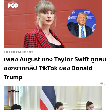
ฉีกแนวของการแพริงอาหารกับไวน์
ด้วยทางเลือกแพริงกับน้ำผลไม้โฮมเมด
แทน 3 คอร์ส (500 บาท) และ 5 คอร์ส
(700 บาท) แก้วแรกเป็น
Strawberry
Kombucha
ชาหมักคอมบูชะที่รสเปรี้ยว
กำลังดี แถมหอมกลิ่นสตรอว์เบอร์รี่ กินคู่
กับอาหาร 3 คอร์สแรก
แก้วต่อมา
ENTERTAINMENT
เพลง August ของ Taylor Swift ถูกลบ
Pumpkin, Mango, Kaffir Lime
รสไม่
เยอะ ให้กลิ่นฟักทองตามด้วยรสเปรี้ยว
ออกจากคลิป TikTok ของ Donald
หวานของมะม่วง กินกับกุ้งเครย์ฟิช
Trump
Roselle, Dry Spice
น้ำกระเจี๊ยบที่มี
...
ความหอมของอบเชยเพิ่มเข้ามา จับคู่กับ
ชีสนมแพะและแป้งไส้ถั่วดาล
Guava,
Mint, Chilli
น้ำฝรั่งที่ซ่อนกลิ่นมินต์และ