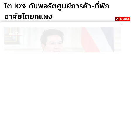
โต 10% ดันพอร์ตศูนย์การค้า-ที่พัก
อาศัยโตยกแผง
...
FYI
เชฟการิมาได้รับการชักชวนจากเชฟ
กากัน อนันต์ ร้านอาหารอันดับ 1 จาก
Asia’s 50 Best Restaurants
ให้ไปร่วม
เปิดร้านแกงกะหรี่อินเดียในเมืองบอม
เบย์ ซึ่งเป็นบ้านเกิดของเธอ แต่โปรเจ
กต์นั้นไม่เกิดขึ้น เธอจึงเดินทางมา
ทำงานที่ร้าน Gaggan แทน
POLITICS
ในอนาคคต เชฟการิมาอาจจะเปิดร้าน
สุรศักดิ์ ชง ‘ไทยเที่ยวไทยพลัส’ เข้า
มังสวิรัติสักร้านหนึ่ง ทุกวันนี้อาหาร
บางจานที่เสิร์ฟใน GAA ก็เป็นมังสวิรัติ
บอร์ดเศรษฐกิจ ลุ้นเคาะเงิน-ระบบ
อยู่แล้ว จึงไม่ใช่เรื่องแปลกหากเธอจะ
สัปดาห์หน้า
เปิดร้านแบบนั้นบ้าง
เชฟการิมากำลังศึกษาศาสตร์ของการ
...