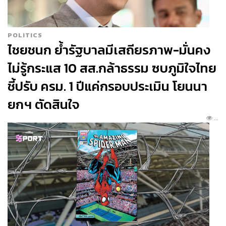
POLITICS
Pork Ribs
ซี่โครงหมูหมักมิโสะผสม
ไชยชนก ย้ำรัฐบาลมีเสถียรภาพ-มั่นคง
โคจิ นำไปย่างแล้วโรยด้วยทับทิม หอม
ไม่รู้กระแส 10 สส.กล้าธรรม ซบภูมิใจไทย
ซอย และต้นหอม กินกับขนมปังปูรี ครีม
ชี้ปรับ ครม. 1 ปีแค่กรอบประเมิน โยนนา
ไข่แดงเค็ม และผักดอง
Butter and Pav
ยกฯ ตัดสินใจ
ขนมปังไส้แกงกะหรี่แกะผสมเครื่องเทศ
...
คั่วกลิ้ง ปาดด้วยเนยโฮมเมดสีขาวรส
เปรี้ยว