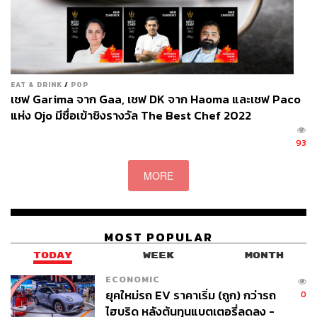
The Dishes
อาหารมีให้เลือกเพียงเทสติงเมนู 8
คอร์ส (1,800 บาท) และ 12 คอร์ส (2,400
EAT & DRINK
/
POP
เชฟ Garima จาก Gaa, เชฟ DK จาก Haoma และเชฟ Paco
บาท) ในสไตล์เอ็กเล็กทริก (eclectic) ที่
แห่ง Ojo มีชื่อเข้าชิงรางวัล The Best Chef 2022
เรามองว่ามันข้ามเส้นแบ่งสัญชาติของ
93
อาหาร ด้วยเทคนิคสมัยใหม่ที่เธอสั่งสมมา
จากการทำงานที่ Noma และ Gaggan
MORE
แน่นอนว่าเร็วๆ นี้เมนูนี้ก็จะเปลี่ยนไป
พร้อมวัตถุดิบตามฤดูกาล แนะนำว่าให้รีบ
ไปโดยด่วน
MOST POPULAR
TODAY
WEEK
MONTH
ECONOMIC
ยุคใหม่รถ EV ราคาเริ่ม (ถูก) กว่ารถ
0
ไฮบริด หลังต้นทุนแบตเตอรี่ลดลง -