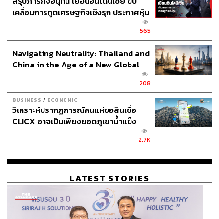
แพะ ผักชีฝรั่งซอย และผักกาดฮีนอบแห้ง
สรุปภารกิจอนุทิน เยือนอินโดนีเซีย ขับ
เคลื่อนการทูตเศรษฐกิจเชิงรุก ประกาศหุ้น
(ใช้กับลาบอีสาน)
Dumpling
แป้งไส้ถั่ว
ส่วนยุทธศาสตร์ไทย – อินโดนีเซีย
ดาลอุ่นๆ กับมะเขือเทศชัตนีย์ ราดด้วย
565
ซุปพีโสะ (ซุปมิโสะที่ทำจากถั่วพี)
Navigating Neutrality: Thailand and
China in the Age of a New Global
Order
208
BUSINESS
/
ECONOMIC
วิเคราะห์ปรากฏการณ์คนแห่ขอสินเชื่อ
CLICX อาจเป็นเพียงยอดภูเขาน้ำแข็ง
ของปัญหาหนี้ครัวเรือนไทยที่ถูกซุกไว้
2.7K
LATEST STORIES