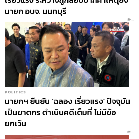
ตบท้ายที่ของหวาน
Soft Serve
ไอศก
นายก อบจ. นนทบุรี
รีมซอฟต์เสิร์ฟ 3 รส
Jaggery
...
Coriander
ซอฟต์เสิร์ฟรสน้ำตาลโตนด
อินเดีย เมล็ดผักชี และเยลลี่ชาหมักใน
โคนแป้งสาลีคั่วอบแห้ง
Turmeric
ซอฟต์
เสิร์ฟรสขมิ้น โรยด้วยดอกคำฝอยในโคน
งาดำ และ
Bee Wax
ซอฟต์เสิร์ฟไขผึ้งกับ
โคนเกสรผึ้ง ราดด้วยน้ำผึ้งป่า และ
4
Elements of Chocolate
ช็อกโกแลตที่
ให้เนื้อสัมผัส 4 แบบ ที่เก๋คือเป็นใบชะพลู
POLITICS
นายกฯ ยืนยัน ‘ฉลอง เรี่ยวแรง’ ปัจจุบัน
เคลือบช็อกโกแลตครึ่งใบ กับผงยี่หร่าและ
เป็นฆาตกร ดำเนินคดีเต็มที่ ไม่มีข้อ
เยลลี่คอมบูชะ
ยกเว้น
The Drinks
...