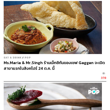
เนี้ยบ แต่ดูเก๋ รวมถึงโครงสร้างบ้านเก่าที่
ทำให้ตัวร้านมีความสลับซับซ้อน มุมที่
สวยที่สุดเป็นโต๊ะยาวที่มีฉากหลังเป็นภาพ
วาดหญิงสาว ซึ่งเราเดาเอาเองว่าเป็น
เชฟการิมากระมัง
EAT & DRINK
/
POP
Ms.Maria & Mr.Singh ร้านเม็กซิกันของเชฟ Gaggan จะเปิด
สาขาแรกในสิงคโปร์ 24 ต.ค. นี้
378