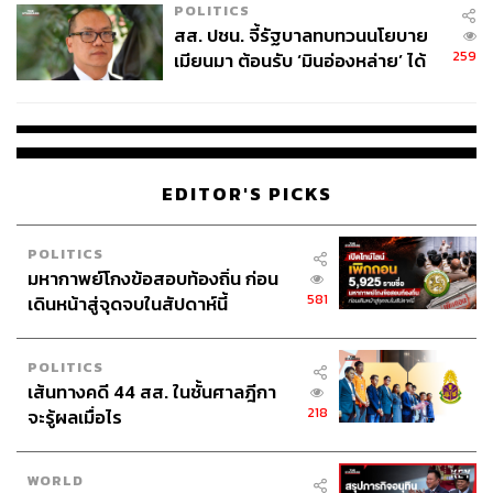
POLITICS
สส. ปชน. จี้รัฐบาลทบทวนนโยบาย
259
เมียนมา ต้อนรับ ‘มินอ่องหล่าย’ ได้
แค่สัญญาว่างเปล่า
EDITOR'S PICKS
POLITICS
มหากาพย์โกงข้อสอบท้องถิ่น ก่อน
581
เดินหน้าสู่จุดจบในสัปดาห์นี้
POLITICS
เส้นทางคดี 44 สส. ในชั้นศาลฎีกา
218
จะรู้ผลเมื่อไร
WORLD