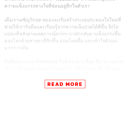
ความแข็งแกร่งทางใจที่ซ่อนอยู่ลึกในตัวเรา
เมื่อเราเผชิญวิกฤต สมองจะเริ่มสร้างระบบประคองใจใหม่ที่
ช่วยให้เรารับมือและเรียนรู้จากความเจ็บปวดได้ดีขึ้น จึงไม่
แปลกที่หลังผ่านเหตุการณ์ยากๆ เรามักกลับมาแข็งแกร่งขึ้น
มองโลกด้วยสายตาที่ลึกขึ้น อ่อนโยนขึ้น และเข้าใจตัวเอง
มากกว่าเดิม
สิ่งที่จุดประกาย Resilience ในตัวเรามากที่สุด คือ ‘ความหวัง
เล็กๆ’ ที่ยังหลงเหลืออยู่ แม้บางวันจะรู้สึกมืดมนเพียงใด งาน
วิจัยชี้ว่าการมีความเชื่อว่า “มันจะดีขึ้น” แม้เพียงนิดเดียวก็
เพียงพอให้ร่างกายลดความตึงเครียด และเริ่มเข้าสู่โหมด
READ MORE
ฟื้นฟู นั่นหมายความว่าหัวใจเราจะพร้อมเยียวยาตัวเอง…
หากเราเปิดโอกาสให้มันได้เริ่มต้น
อีกส่วนสำคัญของ Resilience คือ พลังจากผู้คนรอบตัวเรา
คำปลอบใจหนึ่งประโยค การยื่นมือมาช่วย หรือแค่การมีใคร
อยู่ใกล้ๆ อย่างไม่ต้องพูดอะไร ทั้งหมดนี้มีผลทางชีววิทยาต่อ