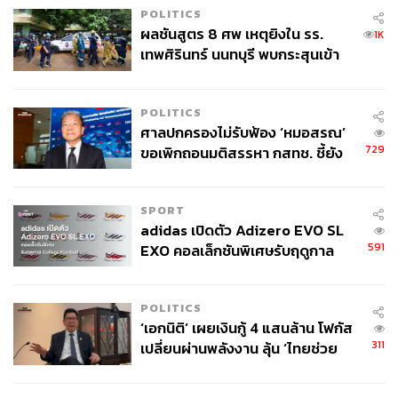
POLITICS
ผลชันสูตร 8 ศพ เหตุยิงใน รร.
1K
เทพศิรินทร์ นนทบุรี พบกระสุนเข้า
จุดสำคัญ ‘ศีรษะ-หน้าอก’ ครูถูกยิง
4 นัด จากระยะไกล
POLITICS
ศาลปกครองไม่รับฟ้อง ‘หมอสรณ’
729
ขอเพิกถอนมติสรรหา กสทช. ชี้ยัง
ไม่ใช่ผู้เดือดร้อนเสียหาย
SPORT
adidas เปิดตัว Adizero EVO SL
591
EXO คอลเล็กชันพิเศษรับฤดูกาล
College Football
POLITICS
‘เอกนิติ’ เผยเงินกู้ 4 แสนล้าน โฟกัส
311
เปลี่ยนผ่านพลังงาน ลุ้น ‘ไทยช่วย
ไทยพลัส’ เฟส 2 รอประเมินความ
เหมาะสม