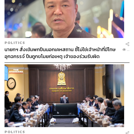
POLITICS
นายกฯ สั่งเข้มพกปืนนอกเคหสถาน ชี้ไม่ใช่เจ้าหน้าที่มีโทษ
...
อุกฉกรรจ์ ปืนถูกขโมยก่อเหตุ เจ้าของร่วมรับผิด
POLITICS