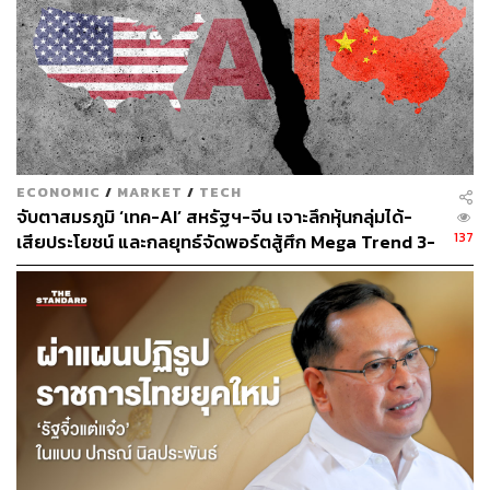
ECONOMIC
/
MARKET
/
TECH
จับตาสมรภูมิ ‘เทค-AI’ สหรัฐฯ-จีน เจาะลึกหุ้นกลุ่มได้-
137
เสียประโยชน์ และกลยุทธ์จัดพอร์ตสู้ศึก Mega Trend 3-
5 ปีข้างหน้า
ภาพ:
Meta / The Guardian
อ้างอิง:
Meta , The Verge , The Guardian