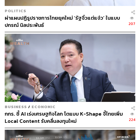
POLITICS
TAGS:
ปัญญาประดิษฐ์ (Artificial intelligence - AI)
Ray-Ban
ผ่าแผนปฏิรูปราชการไทยยุคใหม่ ‘รัฐจิ๋วแต่แจ๋ว’ ในแบบ
แว่นตา
Meta
207
ปกรณ์ นิลประพันธ์
2.3K
ABOUT THE AUTHOR
BUSINESS
/
ECONOMIC
วริทธิ์ ลิ้มเจริญ
กกร. ชี้ AI เร่งเศรษฐกิจโลก โตแบบ K-Shape จี้ไทยเพิ่ม
คนเชียงใหม่ เรียนจบปริญญาตรี คณะ
224
Local Content รับคลื่นลงทุนใหม่
สถาปัตยกรรมศาสตร์ มหาวิทยาลัยเชียงใหม่
ชอบกิน ชอบเที่ยว ชอบถ่ายรูป ชอบรีวิวให้
เพื่อนฟัง เลยมาฝึกงานที่ THE STANDARD
POP