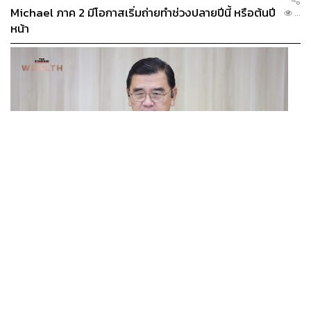
Michael ภาค 2 มีโอกาสเริ่มถ่ายทำช่วงปลายปีนี้ หรือต้นปี
...
หน้า
BUSINESS
/
ECONOMIC
ฮับ Data Center ไทย อย่าแลกกับค่าไฟแพง! CEO ภาค
...
อุตสาหกรรมชี้รัฐต้องคุมต้นทุนน้ำ-ไฟ