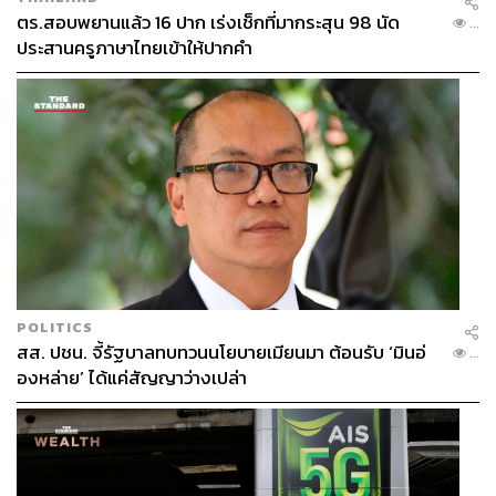
ตร.สอบพยานแล้ว 16 ปาก เร่งเช็กที่มากระสุน 98 นัด
...
ประสานครูภาษาไทยเข้าให้ปากคำ
POLITICS
สส. ปชน. จี้รัฐบาลทบทวนนโยบายเมียนมา ต้อนรับ ‘มินอ่
...
องหล่าย’ ได้แค่สัญญาว่างเปล่า