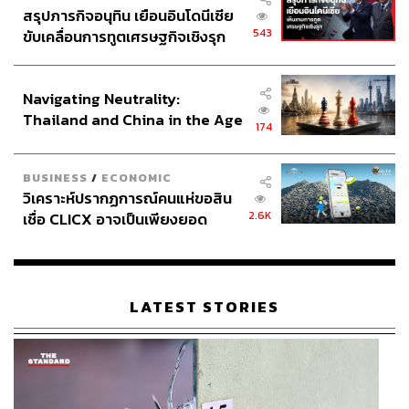
สรุปภารกิจอนุทิน เยือนอินโดนีเซีย
543
ขับเคลื่อนการทูตเศรษฐกิจเชิงรุก
ประกาศหุ้นส่วนยุทธศาสตร์ไทย –
อินโดนีเซีย
Navigating Neutrality:
Thailand and China in the Age
174
of a New Global Order
BUSINESS
/
ECONOMIC
วิเคราะห์ปรากฏการณ์คนแห่ขอสิน
2.6K
เชื่อ CLICX อาจเป็นเพียงยอด
ภูเขาน้ำแข็ง ของปัญหาหนี้ครัว
เรือนไทยที่ถูกซุกไว้
LATEST STORIES