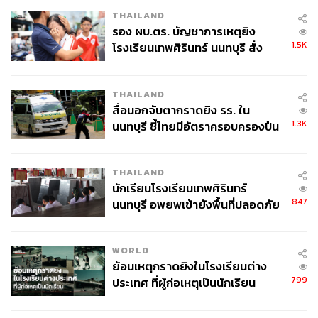
THAILAND
รอง ผบ.ตร. บัญชาการเหตุยิง
1.5K
โรงเรียนเทพศิรินทร์ นนทบุรี สั่ง
ค้นหา 2 รอบยืนยันไร้คนติดค้าง พบ
ศพปู่-ย่าที่บ้านพักผู้ก่อเหตุ
THAILAND
สื่อนอกจับตากราดยิง รร. ใน
1.3K
นนทบุรี ชี้ไทยมีอัตราครอบครองปืน
สูงในระดับต้นของภูมิภาค
THAILAND
นักเรียนโรงเรียนเทพศิรินทร์
847
นนทบุรี อพยพเข้ายังพื้นที่ปลอดภัย
ชั่วคราว หลังเหตุใช้อาวุธปืนภายใน
โรงเรียนคลี่คลาย
WORLD
ย้อนเหตุกราดยิงในโรงเรียนต่าง
799
ประเทศ ที่ผู้ก่อเหตุเป็นนักเรียน