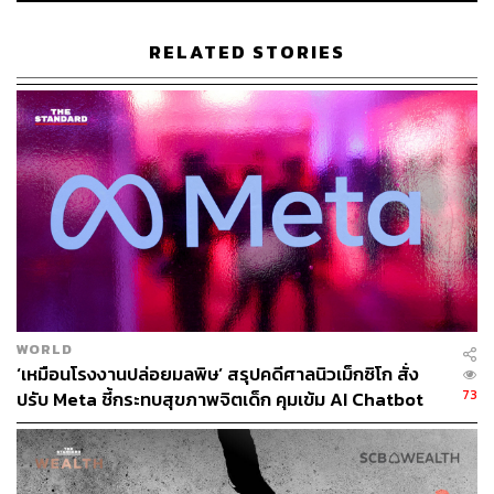
ต่อการชาร์จหนึ่งครั้ง และยังมาพร้อมเคสชาร์จเพิ่มรวมเป็น
30 ชั่วโมง
RELATED STORIES
เตรียมวางขายในสหรัฐฯ วันที่ 30 กันยายน 2025 ราคาเริ่ม
ต้น 799 ดอลลาร์ ก่อนจะขยายไปยุโรปและแคนาดาในปี
2026
WORLD
‘เหมือนโรงงานปล่อยมลพิษ’ สรุปคดีศาลนิวเม็กซิโก สั่ง
73
ปรับ Meta ชี้กระทบสุขภาพจิตเด็ก คุมเข้ม AI Chatbot