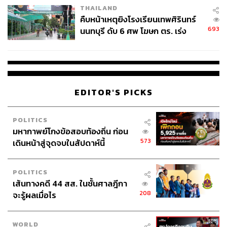
THAILAND
คืบหน้าเหตุยิงโรงเรียนเทพศิรินทร์
693
นนทบุรี ดับ 6 ศพ โฆษก ตร. เร่ง
สอบปมขโมยปืนปู่ก่อเหตุ
EDITOR'S PICKS
POLITICS
มหากาพย์โกงข้อสอบท้องถิ่น ก่อน
573
เดินหน้าสู่จุดจบในสัปดาห์นี้
POLITICS
เส้นทางคดี 44 สส. ในชั้นศาลฎีกา
208
จะรู้ผลเมื่อไร
WORLD