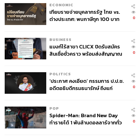
ECONOMIC
เทียบรายจ่ายบุคลากรรัฐ ไทย vs.
0
ต่างประเทศ: พบภาษีทุก 100 บาท
ของคนไทยใช้ไปกับข้าราชการเฉียด
40 บาท
BUSINESS
แบงก์ไร้สาขา CLICX ปิดรับสมัคร
0
สินเชื่อชั่วคราว พร้อมส่งสัญญาณ
เตือนกลุ่มกู้เงินผิดวัตถุประสงค์-ให้
ข้อมูลเท็จ เตรียมดำเนินคดีเด็ดขาด
POLITICS
‘ประภาศ คงเอียด’ กรรมการ ป.ป.ช.
0
อดีตอธิบดีกรมธนารักษ์ ถึงแก่
อนิจกรรม
POP
Try
Spider-Man: Brand New Day
0
ทำรายได้ 1 พันล้านดอลลาร์จากทั่ว
เช่นเดียวกับ Tennis และ Pickleball ผู้เล่นจะลงเล่นเดี่ยวๆ
โลกภายใน 6 วัน
หรือเป็นคู่ก็ได้ เริ่มแรกโค้ช Gio ปล่อยให้เราหวดบอลกันใน