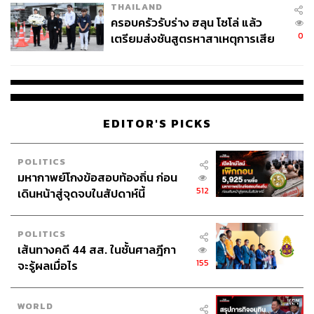
THAILAND
สนามแบบไม่ต้องรู้กฎกติกาอะไรทั้งนั้น
ครอบครัวรับร่าง ฮลุน โซโล่ แล้ว
0
เตรียมส่งชันสูตรหาสาเหตุการเสีย
ชีวิต
EDITOR'S PICKS
POLITICS
มหากาพย์โกงข้อสอบท้องถิ่น ก่อน
512
เดินหน้าสู่จุดจบในสัปดาห์นี้
POLITICS
เส้นทางคดี 44 สส. ในชั้นศาลฎีกา
155
จะรู้ผลเมื่อไร
WORLD