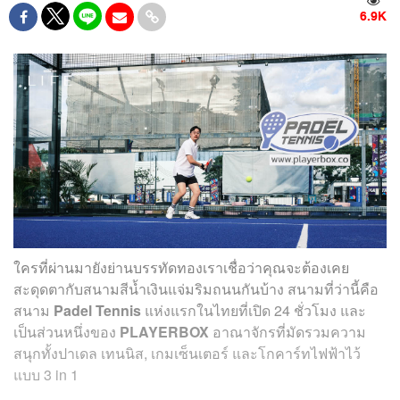
6.9K
ใครที่ผ่านมายังย่านบรรทัดทองเราเชื่อว่าคุณจะต้องเคย
สะดุดตากับสนามสีน้ำเงินแจ่มริมถนนกันบ้าง สนามที่ว่านี้คือ
สนาม
Padel Tennis
แห่งแรกในไทยที่เปิด 24 ชั่วโมง และ
เป็นส่วนหนึ่งของ
PLAYERBOX
อาณาจักรที่มัดรวมความ
สนุกทั้งปาเดล เทนนิส, เกมเซ็นเตอร์​ และโกคาร์ทไฟฟ้าไว้
แบบ 3 in 1