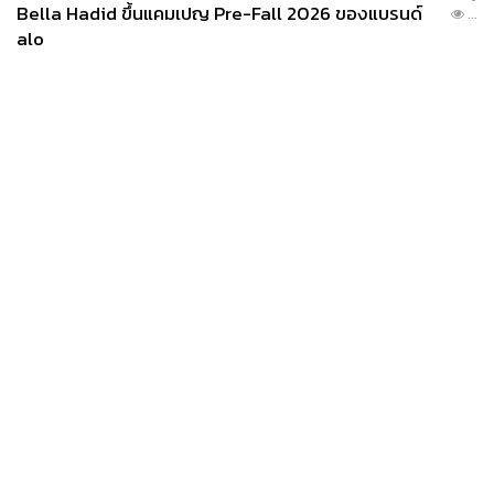
Bella Hadid ขึ้นแคมเปญ Pre-Fall 2026 ของแบรนด์
...
alo
News
Wealth
Pop
สำหรับการตีโต้ เช่นเดียวกัน เราต้องตีให้ลูกกระดอนลงพื้น
Podcast
Video
Now
ของฝั่งตรงข้ามก่อนเสมอ ห้ามโดนกระจกหรือตัวผู้เล่น
Opinion
Careers
Events
โดยตรง
Privacy
About
Contact
Policy
FOR
ADVERTISING
MEMBERSHIP