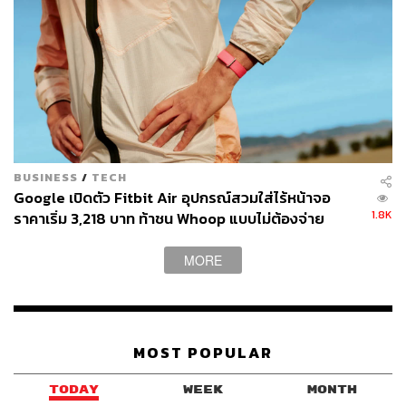
BUSINESS
/
TECH
Google เปิดตัว Fitbit Air อุปกรณ์สวมใส่ไร้หน้าจอ
1.8K
ราคาเริ่ม 3,218 บาท ท้าชน Whoop แบบไม่ต้องจ่าย
สมาชิกรายปี
วิธีนับแต้มจะเหมือนกับ Tennis ทุกอย่าง คือ 15, 30, 40
โดย
MORE
ปกติจะเล่นทั้งหมด 2 เซ็ต เซ็ตละ 6 เกม อย่างที่บอกว่าใ
ครที่
เป็นมือใหม่ก็ไม่ต้องกังวล เพราะที่นี่มีโค้ชคอยให้คำแนะนำ
อย่างใกล้ชิด โดยแบ่งเป็นโค้ชที่ผ่านการรับรองโดย Asia-
Pacific Federation Coach ที่เรียกว่าเป็น Expert ตัวจริงเรื่อง
MOST POPULAR
Padel Tennis และโค้ชฝึกหัดที่พร้อมให้คำแนะนำเบื้องต้นกับ
ผู้ที่สนใจเช่นกัน
TODAY
WEEK
MONTH