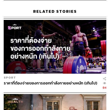
RELATED STORIES
What is it?
เราอาจจะคุ้นเคยกับกีฬาประเภท Tennis และ
Pickleball
มา
บ้าง แต่ Padel Tennis (ปาเดล เทนนิส)
ล่ะแตกต่างอย่างไร
“บอกผมหน่อยว่าคุณเห็นอะไรในสนาม”
Gustavo Oriol
หรือ
Gio โค้ชประจำสนาม และผู้ก่อตั้ง
Padel Asia
ถามเรา
“คอร์ต เน็ต กระจก… นั่นแหละความต่าง” Gio ตอบอย่างเรียบ
SPORT
ราคาที่ต้องจ่ายของการออกกำลังกายอย่างหนัก (เกินไป)
ง่ายเมื่อเราเอ่ยถึงกระจก
84
Padel Tennis เป็นกีฬาที่ผสมผสานเทคนิคระหว่าง Tennis
และ Squash ซึ่งจุดเด่นอยู่ที่สนามที่ล้อมด้วยกระจกทั้ง 4 ด้าน
ทำให้เราสามารถตีลูกสะท้อนกระจกเพิ่มความสนุกเร้าใจให้