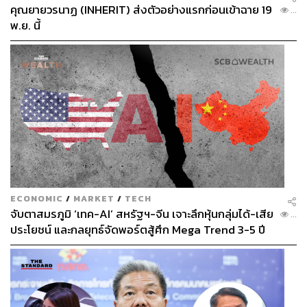
คุณยายวรนาฏ (INHERIT) ส่งตัวอย่างแรกก่อนเข้าฉาย 19
เสิร์ฟลูกให้ต่ำกว่าเอวคล้ายกับ Squash ผู้เล่นจะต้องยืนหลัง
...
พ.ย. นี้
เส้นแล้วเสิร์ฟในแนวทแยงมุมให้ลูกกระดอนลงในกรอบพื้นที่
เสิร์ฟฝั่งตรงข้ามกับจุดที่ยืน
ECONOMIC
/
MARKET
/
TECH
จับตาสมรภูมิ ‘เทค-AI’ สหรัฐฯ-จีน เจาะลึกหุ้นกลุ่มได้-เสีย
...
ประโยชน์ และกลยุทธ์จัดพอร์ตสู้ศึก Mega Trend 3-5 ปี
ข้างหน้า
หากกระดอนเลยกรอบหรืออัดกับกระจกเลยถือว่า Fault หาก
เสิร์ฟลูกเสียติดกันสองรอบ จะถือเป็น Double Fault อีกฝ่ายจะ