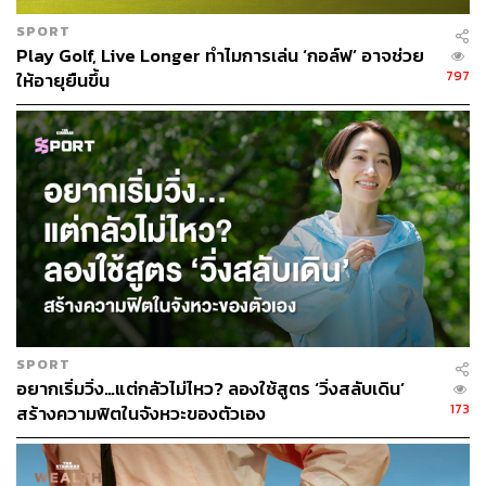
SPORT
Play Golf, Live Longer ทำไมการเล่น ‘กอล์ฟ’ อาจช่วย
797
ให้อายุยืนขึ้น
ในส่วนของอุปกรณ์ที่ใช้เล่น Padel Tennis จะมีไม้แร็กเก็ตที่
SPORT
ขนาดเล็กกว่าไม้ Tennis และมีรูปร่างที่ต่างกัน ส่วนลูกจะ
อยากเริ่มวิ่ง…แต่กลัวไม่ไหว? ลองใช้สูตร ‘วิ่งสลับเดิน’
มีหน้าตาเหมือนลูกเทนนิส แต่นุ่มและมีแรงกดที่น้อยกว่า
173
สร้างความฟิตในจังหวะของตัวเอง