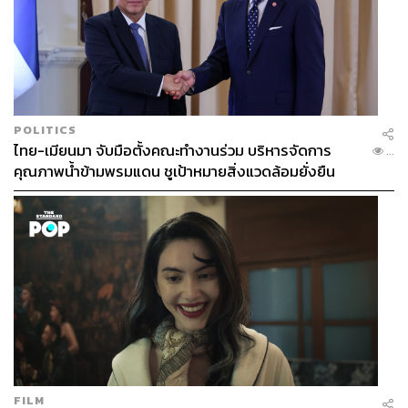
เราต่างโต้ลูกกันไปมาแบบไม่รู้ผิดถูก รู้แต่สนุกกับการหวดใส่
กระจกมาก ผ่านไป 5 นาที โค้ช Gio ก็เข้ามาอธิบายถึงกติกา
และเทคนิคการเล่นทีละสเต็ปอย่างเป็นกันเอง
POLITICS
ไทย-เมียนมา จับมือตั้งคณะทำงานร่วม บริหารจัดการ
...
คุณภาพน้ำข้ามพรมแดน ชูเป้าหมายสิ่งแวดล้อมยั่งยืน
จุดแรกที่ต้องรู้คือเรื่องการเสิร์ฟ Padel Tennis จะบังคับให้
FILM