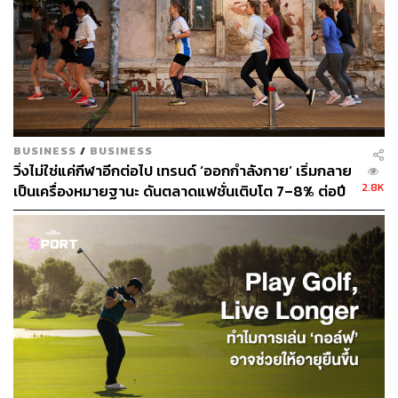
เกมยิ่งขึ้น
BUSINESS
/
BUSINESS
วิ่งไม่ใช่แค่กีฬาอีกต่อไป เทรนด์ ‘ออกกำลังกาย’ เริ่มกลาย
2.8K
เป็นเครื่องหมายฐานะ ดันตลาดแฟชั่นเติบโต 7–8% ต่อปี
หากสังเกตจะเห็นว่าพื้นสนามทำจากหญ้าเทียม และตัวของ
สนามเองก็มีขนาดเพียง 1 ใน 3 ของสนาม Tennis ไม่ต้องวิ่ง
ไกลให้ลมจับ