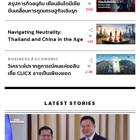
สรุปภารกิจอนุทิน เยือนอินโดนีเซีย
506
ขับเคลื่อนการทูตเศรษฐกิจเชิงรุก
ประกาศหุ้นส่วนยุทธศาสตร์ไทย –
อินโดนีเซีย
Navigating Neutrality:
Thailand and China in the Age
143
of a New Global Order
BUSINESS
/
ECONOMIC
วิเคราะห์ปรากฏการณ์คนแห่ขอสิน
2.4K
เชื่อ CLICX อาจเป็นเพียงยอด
ภูเขาน้ำแข็ง ของปัญหาหนี้ครัว
เรือนไทยที่ถูกซุกไว้
LATEST STORIES