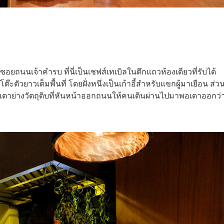
อยถนนเจ้าคำรบ ที่นี่เป็นเชฟส์เทเบิลในตึกแถวห้องเดียวที่รับได้
๊ะตัวยาวเต็มพื้นที่ โดยฝั่งหนึ่งเป็นเก้าอี้สำหรับแขกผู้มาเยือน ส่ว
เตาย่างวัตถุดิบที่หันหน้าออกถนนให้คนเดินผ่านไปมาพอเดาออกว่าที