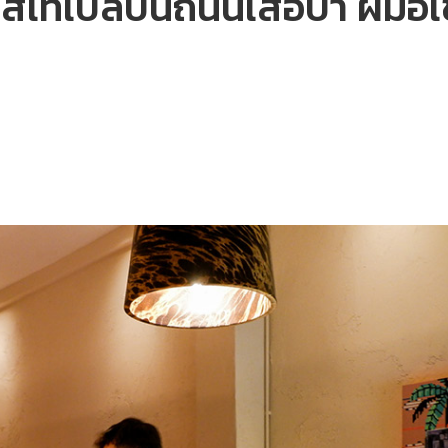
์เทเบิลบนถนนเสือป่า ฝีมือ