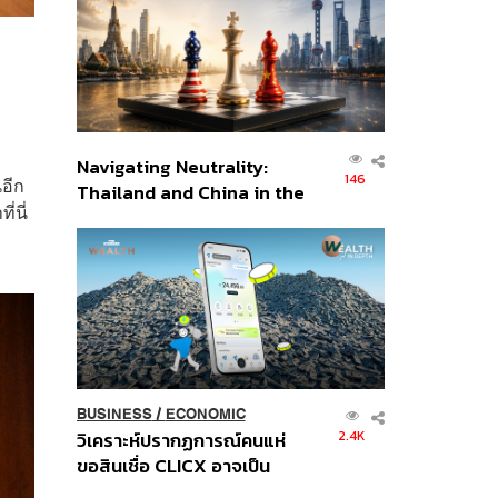
อินโดนีเซีย
Navigating Neutrality:
146
นอีก
Thailand and China in the
่นี่
Age of a New Global
Order
BUSINESS
/
ECONOMIC
2.4K
วิเคราะห์ปรากฏการณ์คนแห่
ขอสินเชื่อ CLICX อาจเป็น
เพียงยอดภูเขาน้ำแข็ง ของ