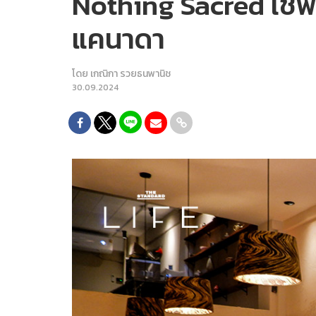
Nothing Sacred เชฟส
แคนาดา
โดย
เกณิกา รวยธนพานิช
30.09.2024