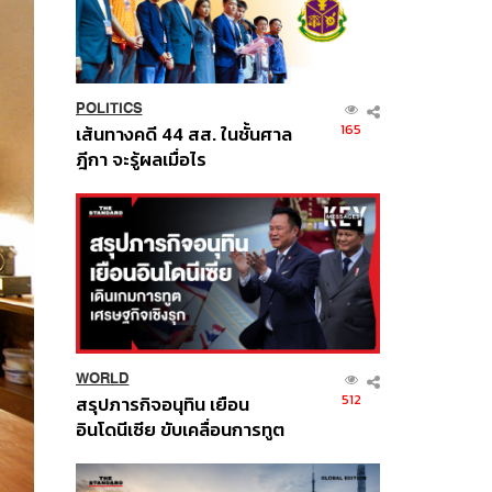
POLITICS
165
เส้นทางคดี 44 สส. ในชั้นศาล
ฎีกา จะรู้ผลเมื่อไร
WORLD
512
สรุปภารกิจอนุทิน เยือน
อินโดนีเซีย ขับเคลื่อนการทูต
เศรษฐกิจเชิงรุก ประกาศหุ้น
ส่วนยุทธศาสตร์ไทย –