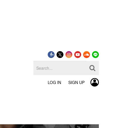
LOG IN
SIGN UP