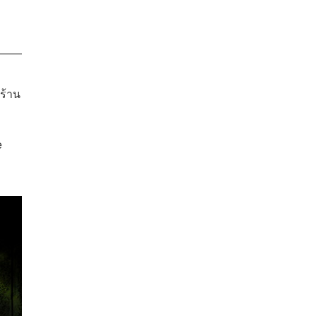
นร้าน
e