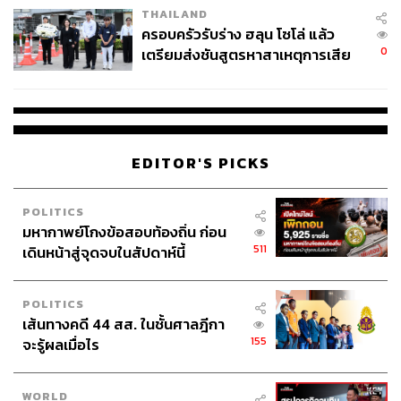
THAILAND
ครอบครัวรับร่าง ฮลุน โซโล่ แล้ว
0
เตรียมส่งชันสูตรหาสาเหตุการเสีย
ชีวิต
EDITOR'S PICKS
POLITICS
มหากาพย์โกงข้อสอบท้องถิ่น ก่อน
511
เดินหน้าสู่จุดจบในสัปดาห์นี้
POLITICS
เส้นทางคดี 44 สส. ในชั้นศาลฎีกา
155
จะรู้ผลเมื่อไร
WORLD