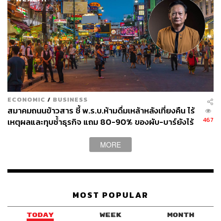
ABOUT THE AUTHOR
เกณิกา รวยธนพานิช
นักเขียนผู้ชื่นชอบการพูดคุยเรื่องวัฒนธรรม
อาหาร งานศิลปะ และการวิ่งมาราธอน
ECONOMIC
/
BUSINESS
สมาคมถนนข้าวสาร ชี้ พ.ร.บ.ห้ามดื่มเหล้าหลังเที่ยงคืน ไร้
467
เหตุผลและทุบซ้ำธุรกิจ แถม 80-90% ของผับ-บาร์ยังไร้
ใบอนุญาต เพราะรัฐไม่ออกให้กว่า 20 ปี
MORE
MOST POPULAR
TODAY
WEEK
MONTH