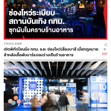
แค่ได้ยินชื่อ ‘Maybe Sammy’ บาร์ดังจากออสเตรเลีย ก็พอ
นึกออกแล้วว่าคืนนั้นจะสนุกสุดเหวี่ยงกันขนาดไหน และตอน
นี้พวกเขาก็กำลังแวะมากรุงเทพฯ อีกครั้ง เพื่อเทกโอเวอร์บาร์
หรูริมแม่น้ำเจ้าพระยาในโรงแรมคาเพลลา กรุงเทพ
เผื่อว่าใครยังไม่เคยสัมผัสค็อกเทลสไตล์ Maybe Sammy ที่
เต็มไปด้วยความสนุกสนาน ทั้งในแก้วและนอกแก้ว พวกเขา
ถือตำแหน่งบาร์อันดับ 1 จากเมืองซิดนีย์ ประเทศออสเตรเลีย
THAILAND
และบาร์ยอดเยี่ยมอันดับ 29 ของโลก ความโด่งดังของ
เปิดพิกัดโซนนิ่ง กทม. และ ช่องโหว่เลี่ยงบาลี เมื่อกฎหมาย
547
Maybe Sammy เกิดจากการนำคลาสสิกค็อกเทลมาตีความ
ล้าหลังเอื้อผับบาร์แปลงร่างเป็นร้านอาหาร
ใหม่ ทวิสต์ให้มีลูกเล่น มีท่วงท่าไม่เหมือนใคร เสิร์ฟพร้อม
บรรยากาศสนุกสุดเหวี่ยงที่คุณต้องจดจำตั้งแต่ยังไม่ก้าวออก
จากประตู
Maybe Sammy ส่งสองมือชงตัวแทนบาร์ Sarah Proietti และ
Hunter Gregory มารับหน้าที่เทกโอเวอร์บาร์ค็อกเทล Stella
เพื่อเสิร์ฟรสชาติยอดนิยมให้นักดื่มมาลิ้มลอง เพียงคืนเดียว
เท่านั้น ในวันพุธที่ 3 พฤษภาคม 2566 ตั้งแต่เวลา 20.00-
23.00 น.