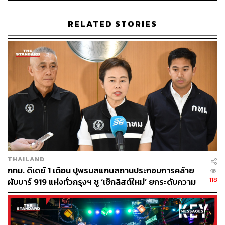
RELATED STORIES
Maybe Sammy บาร์ดีที่สุดในออสเตรเลีย
แวะมาเสิร์ฟ
THAILAND
ค็อกเทลถึงกรุงเทพฯ 3 พ.ค. นี้
กทม. ดีเดย์ 1 เดือน ปูพรมสแกนสถานประกอบการคล้าย
118
ผับบาร์ 919 แห่งทั่วกรุงฯ ชู ‘เช็กลิสต์ใหม่’ ยกระดับความ
Maybe Sammy บาร์ดีที่สุดในออสเตรเลีย แวะมาเสิร์ฟ
ปลอดภัย
ค็อกเทลสุดเหวี่ยงถึงกรุงเทพฯ 3 พฤษภาคมนี้