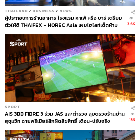
สอบถามหรือจองที่นั่งได้ที่
THAILAND
/
BUSINESS
/
NEWS
ผู้ประกอบการร้านอาหาร โรงแรม คาเฟ่ หรือ บาร์ เตรียม
3.6K
ตัวให้ดี THAIFEX – HOREC Asia เผยไฮไลท์เด็ดห้าม
facebook:
Stellabar Bangkok
พลาดพร้อมวันจัดงานปี 2026
instagram:
@stellabar.bangkok
ภาพ: Maybe Sammy
TAGS:
บาร์
ค็อกเทล
Maybe Sammy
บาร์ค็อกเทล
SPORT
AIS 3BB FIBRE 3 ร่วม JAS และตำรวจ ลุยตรวจร้านย่าน
139
สุขุมวิท ฉายพรีเมียร์ลีกผิดลิขสิทธิ์ เตือน-ปรับจริง
203