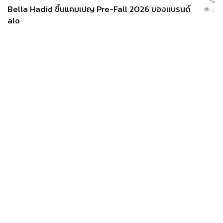
Bella Hadid ขึ้นแคมเปญ Pre-Fall 2026 ของแบรนด์
...
alo
News
Wealth
Pop
Podcast
Video
Now
Opinion
Careers
Events
Privacy
About
Contact
Policy
FOR
ADVERTISING
MEMBERSHIP