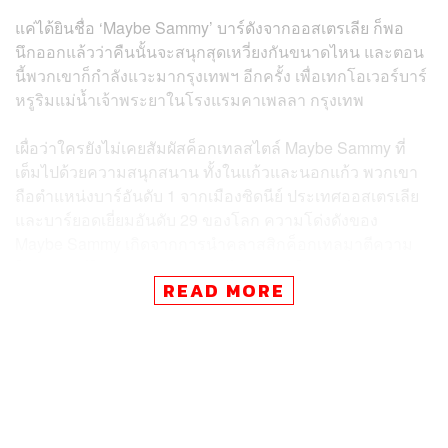
แค่ได้ยินชื่อ ‘Maybe Sammy’ บาร์ดังจากออสเตรเลีย ก็พอ
นึกออกแล้วว่าคืนนั้นจะสนุกสุดเหวี่ยงกันขนาดไหน และตอน
นี้พวกเขาก็กำลังแวะมากรุงเทพฯ อีกครั้ง เพื่อเทกโอเวอร์บาร์
หรูริมแม่น้ำเจ้าพระยาในโรงแรมคาเพลลา กรุงเทพ
เผื่อว่าใครยังไม่เคยสัมผัสค็อกเทลสไตล์ Maybe Sammy ที่
เต็มไปด้วยความสนุกสนาน ทั้งในแก้วและนอกแก้ว พวกเขา
ถือตำแหน่งบาร์อันดับ 1 จากเมืองซิดนีย์ ประเทศออสเตรเลีย
และบาร์ยอดเยี่ยมอันดับ 29 ของโลก ความโด่งดังของ
Maybe Sammy เกิดจากการนำคลาสสิกค็อกเทลมาตีความ
ใหม่ ทวิสต์ให้มีลูกเล่น มีท่วงท่าไม่เหมือนใคร เสิร์ฟพร้อม
READ MORE
บรรยากาศสนุกสุดเหวี่ยงที่คุณต้องจดจำตั้งแต่ยังไม่ก้าวออก
จากประตู
Maybe Sammy ส่งสองมือชงตัวแทนบาร์ Sarah Proietti และ
Hunter Gregory มารับหน้าที่เทกโอเวอร์บาร์ค็อกเทล Stella
เพื่อเสิร์ฟรสชาติยอดนิยมให้นักดื่มมาลิ้มลอง เพียงคืนเดียว
เท่านั้น ในวันพุธที่ 3 พฤษภาคม 2566 ตั้งแต่เวลา 20.00-