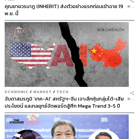
คุณยายวรนาฏ (INHERIT) ส่งตัวอย่างแรกก่อนเข้าฉาย 19
...
พ.ย. นี้
ECONOMIC
/
MARKET
/
TECH
จับตาสมรภูมิ ‘เทค-AI’ สหรัฐฯ-จีน เจาะลึกหุ้นกลุ่มได้-เสีย
...
ประโยชน์ และกลยุทธ์จัดพอร์ตสู้ศึก Mega Trend 3-5 ปี
ข้างหน้า