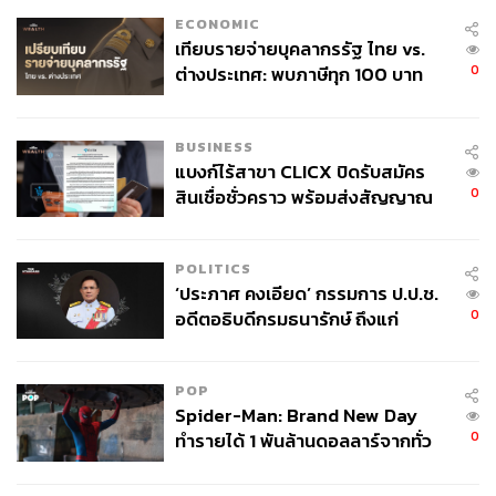
ECONOMIC
เทียบรายจ่ายบุคลากรรัฐ ไทย vs.
0
ต่างประเทศ: พบภาษีทุก 100 บาท
ของคนไทยใช้ไปกับข้าราชการเฉียด
40 บาท
BUSINESS
แบงก์ไร้สาขา CLICX ปิดรับสมัคร
0
สินเชื่อชั่วคราว พร้อมส่งสัญญาณ
เตือนกลุ่มกู้เงินผิดวัตถุประสงค์-ให้
ข้อมูลเท็จ เตรียมดำเนินคดีเด็ดขาด
POLITICS
‘ประภาศ คงเอียด’ กรรมการ ป.ป.ช.
0
อดีตอธิบดีกรมธนารักษ์ ถึงแก่
อนิจกรรม
POP
Spider-Man: Brand New Day
0
ทำรายได้ 1 พันล้านดอลลาร์จากทั่ว
โลกภายใน 6 วัน