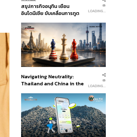
สรุปภารกิจอนุทิน เยือน
LOADING...
อินโดนีเซีย ขับเคลื่อนการทูต
เศรษฐกิจเชิงรุก ประกาศหุ้น
ส่วนยุทธศาสตร์ไทย –
อินโดนีเซีย
Navigating Neutrality:
Thailand and China in the
LOADING...
Age of a New Global
Order