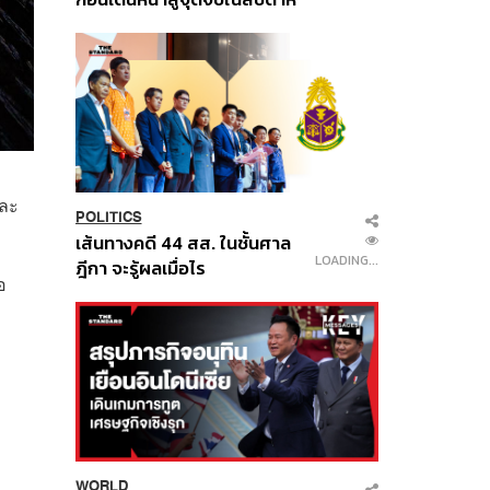
นี้
่ละ
POLITICS
เส้นทางคดี 44 สส. ในชั้นศาล
LOADING...
ฎีกา จะรู้ผลเมื่อไร
อ
WORLD