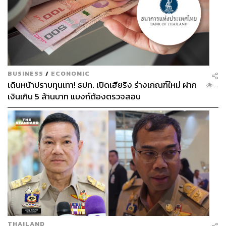
BUSINESS
/
ECONOMIC
เดินหน้าปราบทุนเทา! ธปท. เปิดเฮียริง ร่างเกณฑ์ใหม่ ฝาก
...
เงินเกิน 5 ล้านบาท แบงก์ต้องตรวจสอบ
THAILAND