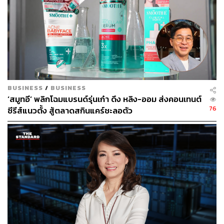
BUSINESS
/
BUSINESS
‘สมูทอี’ พลิกโฉมแบรนด์รุ่นเก๋า ดึง หลิง-ออม ส่งคอนเทนต์
76
ซีรีส์แนวตั้ง สู้ตลาดสกินแคร์ชะลอตัว