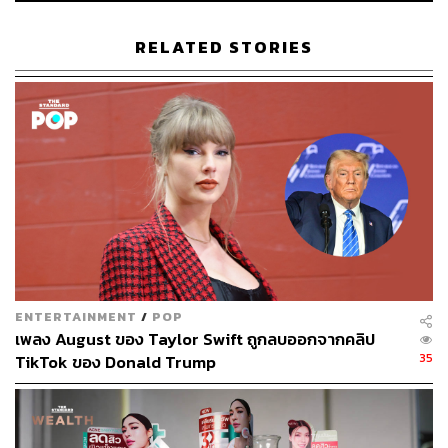
RELATED STORIES
TAGS:
Boots
Eveandboy
Beautrium
Lazada
แพต-ชญานิษฐ์ ชาญสง่าเวช
Shopee
La Roche-Posay
TikTok
Body Care
Niacinamide
Watsons
289
ENTERTAINMENT
/
POP
เพลง August ของ Taylor Swift ถูกลบออกจากคลิป
35
TikTok ของ Donald Trump
ABOUT THE AUTHOR
ภูริตา บุญล้อม
Beauty Editor | THE STANDARD LIFE