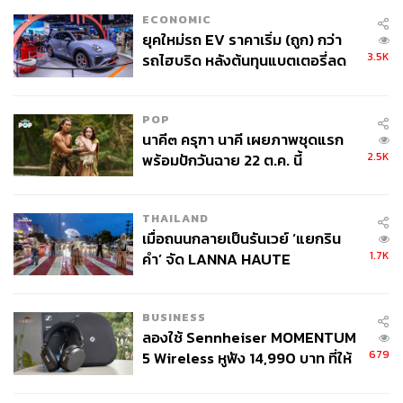
ECONOMIC
ยุคใหม่รถ EV ราคาเริ่ม (ถูก) กว่า
3.5K
รถไฮบริด หลังต้นทุนแบตเตอรี่ลด
ลง - จีนแห่บุกตลาดเกิดใหม่
POP
นาคี๓ ครุฑา นาคี เผยภาพชุดแรก
2.5K
พร้อมปักวันฉาย 22 ต.ค. นี้
THAILAND
เมื่อถนนกลายเป็นรันเวย์ ‘แยกริน
1.7K
คำ’ จัด LANNA HAUTE
COUTURE กลางสายฝน
BUSINESS
ลองใช้ Sennheiser MOMENTUM
679
5 Wireless หูฟัง 14,990 บาท ที่ให้
ผู้ใช้ถอดเปลี่ยนแบตเองได้ ก่อนกฎ
EU บังคับปีหน้า