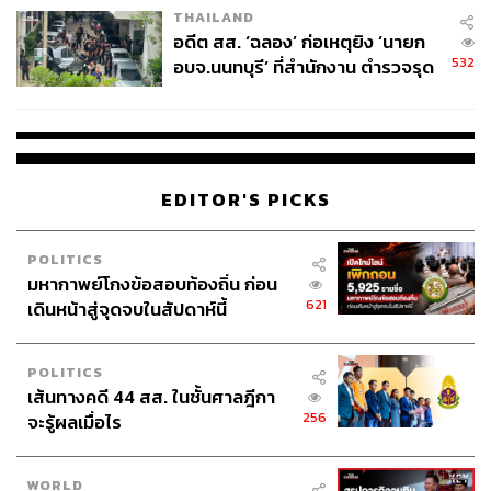
THAILAND
อดีต สส. ‘ฉลอง’ ก่อเหตุยิง ‘นายก
532
อบจ.นนทบุรี’ ที่สำนักงาน ตำรวจรุด
ลงพื้นที่
EDITOR'S PICKS
POLITICS
มหากาพย์โกงข้อสอบท้องถิ่น ก่อน
621
เดินหน้าสู่จุดจบในสัปดาห์นี้
POLITICS
เส้นทางคดี 44 สส. ในชั้นศาลฎีกา
256
จะรู้ผลเมื่อไร
WORLD