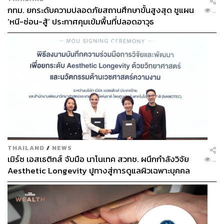
กทม. ยกระดับความปลอดภัยสถานศึกษาขั้นสูงสุด ชูแผน
...
‘หนี-ซ่อน-สู้’ ประกาศคุมเข้มพื้นที่ปลอดอาวุธ
THAILAND
/
NEWS
เมิร์ซ เอสเธติกส์ จับมือ นาโนเทค สวทช. ผนึกกำลังวิจัย
...
Aesthetic Longevity ปูทางสู่การดูแลผิวเฉพาะบุคคล
[PR NEWS]