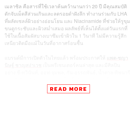
เมลาซิล คือสารที่ใช้เวลาค้นคว้านานกว่า 20 ปี มีคุณสมบัติ
ดักจับเม็ดสีส่วนเกินและลดรอยดำฝังลึก ทำงานร่วมกับ LHA
ที่ผลัดเซลล์ผิวอย่างอ่อนโยน และ Niacinamide ที่ช่วยให้รูขุม
ขนดูกระชับและผิวสม่ำเสมอ ผลลัพธ์ที่เห็นได้ตั้งแต่วันแรกที่
ใช้ในเนื้อสัมผัสบางเบาซึมเข้าผิวใน 1 วินาที ไม่มีความรู้สึก
เหนียวติดมือแม้ในวันที่อากาศร้อนชื้น
แบรนด์มีการเปิดตัวในไทยแล้ว พร้อมประกาศให้
แพต-ชญา
นิษฐ์ ชาญสง่าเวช
เป็นพรีเซนเตอร์คนล่าสุด และมีศิลปิน
อย่าง ซี-ทวินันท์, ออฟ-จุมพล, กัน-อรรถพันธ์, น้ำตาล-ทิพนารี
และ จิงจิง-วริศรา มาร่วมแชร์เคล็ดลับดูแลผิวกายใน
บรรยากาศที่คึกคัก สำหรับ La Roche-Posay Mela B3 Dual
READ MORE
Body Treatment วางจำหน่ายแล้วที่ วัตสัน บู๊ทส์ อีฟแอนด์
บอย บิวเทรียม และช่องทางออนไลน์อย่าง Lazada, Shopee,
Konvy, TikTok และ Central Online