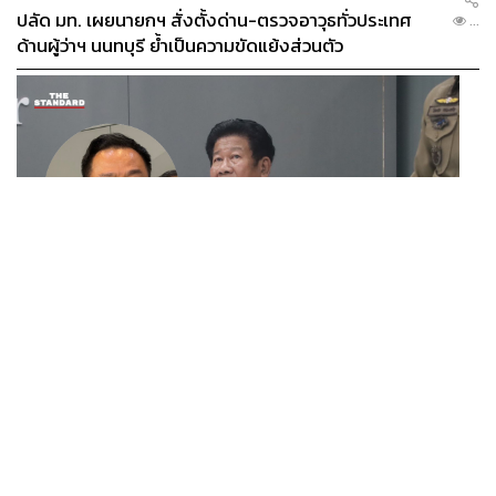
ปลัด มท. เผยนายกฯ สั่งตั้งด่าน-ตรวจอาวุธทั่วประเทศ
...
ด้านผู้ว่าฯ นนทบุรี ย้ำเป็นความขัดแย้งส่วนตัว
POLITICS
นายกฯ สั่งเด็ดขาดคดียิงนายก อบจ.นนทบุรี ติง ‘ฉลอง’
...
ยังนั่งแถลงข่าวเหมือนไม่มีอะไรเกิดขึ้น