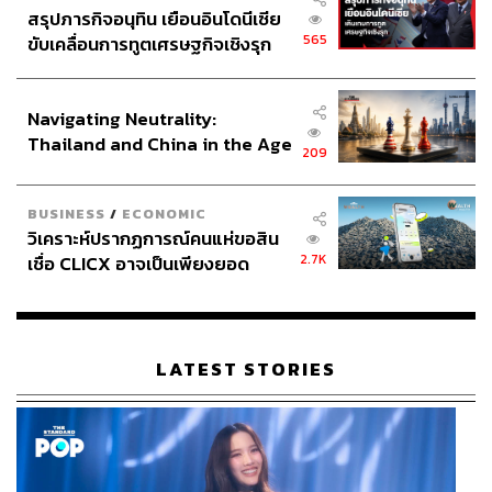
สรุปภารกิจอนุทิน เยือนอินโดนีเซีย
565
ขับเคลื่อนการทูตเศรษฐกิจเชิงรุก
ประกาศหุ้นส่วนยุทธศาสตร์ไทย –
อินโดนีเซีย
Navigating Neutrality:
Thailand and China in the Age
209
of a New Global Order
BUSINESS
/
ECONOMIC
วิเคราะห์ปรากฏการณ์คนแห่ขอสิน
2.7K
เชื่อ CLICX อาจเป็นเพียงยอด
ภูเขาน้ำแข็ง ของปัญหาหนี้ครัว
เรือนไทยที่ถูกซุกไว้
LATEST STORIES