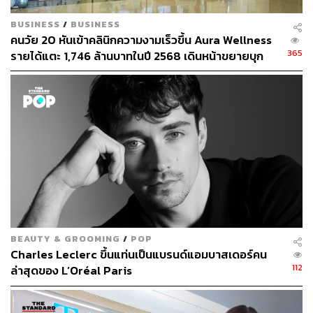
BUSINESS
/
BUSINESS
หมอออย:
ต้องบอกก่อนว่าปกติแล้วการเรียนหมอมันไม่ใช่ว่า
คนวัย 20 หันเข้าคลินิกความงามเร็วขึ้น Aura Wellness
เรียนไปแล้วเราจะรู้ว่าเราจะจบมาเป็นอะไรนะคะ ในระหว่าง
365
รายได้แตะ 1,746 ล้านบาทในปี 2568 เดินหน้าขยายบุก
ที่เราเรียนไปทุกๆ ชั้นปี เราก็จะเริ่มค่อยๆ เห็นการเปลี่ยนแปลง
อุดรธานีและขอนแก่น
คือช่วงประมาณปี 4, ปี 5, ปี 6 ที่จะเริ่มเห็นแล้วว่าหมอแต่ละ
วอร์ดหรือหมอแต่ละวิชาชีพ เขาทำอะไรบ้าง
ตอนนั้นมีโอกาสได้ไปเรียนแผนกผิวหนัง จะบอกว่าแผนก
ผิวหนังความรู้สึกเหมือนเราเล่นจับผู้ร้าย มันจะต้องหาทริก
หาคำใบ้โดยการไม่ต้องซักถาม มองปุ๊บ เอ๊ะ หน้าตาผื่นแบบนี้
มีลักษณะแบบนี้ มีองค์ประกอบแบบนี้ เรานึกถึงอะไร ตอนนั้น
ก็เลยรู้สึกว่า โอ้โห คนไหนที่ช่างสังเกต ช่างทาย ช่างเดา แล้ว
ก็มีประสบการณ์มาก่อน มันก็อาจจะเดาถูก แล้วพอเดาถูกก็
เฮ้ย เจ๋งอะ
BEAUTY & GROOMING
/
POP
Charles Leclerc ขึ้นแท่นเป็นแบรนด์แอมบาสเดอร์คน
112
ล่าสุดของ L’Oréal Paris
เป็นส่วนหนึ่งที่ทำให้รู้สึกอินด้วย