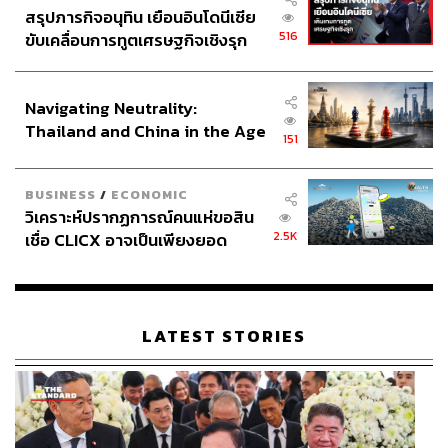
สรุปภารกิจอนุทิน เยือนอินโดนีเซีย
516
ขับเคลื่อนการทูตเศรษฐกิจเชิงรุก
ประกาศหุ้นส่วนยุทธศาสตร์ไทย –
อินโดนีเซีย
Navigating Neutrality:
Thailand and China in the Age
151
of a New Global Order
BUSINESS
/
ECONOMIC
วิเคราะห์ปรากฏการณ์คนแห่ขอสิน
วันที่เราได้มาเป็นหมอเต็มตัว ตอนนั้นรู้สึกอย่างไร
2.5K
เชื่อ CLICX อาจเป็นเพียงยอด
ภูเขาน้ำแข็ง ของปัญหาหนี้ครัว
เรือนไทยที่ถูกซุกไว้
หมอออย:
จะบอกว่าไม่เคยคิดว่าจะเป็นหมอผิวหนังตั้งแต่แรก
ต้องยอมรับก่อนว่าในประเทศไทยจริงๆ หมอผิวหนังเป็น
LATEST STORIES
ตำแหน่งที่มันน้อยนะคะ คือทุกคนก็อยากจะมาเป็น
ครั้งแรกที่ก้าวเข้ามาทำงานในคลินิกเสริมความงาม ปกติเรา
ก็ไม่เคยได้คุยกับคนไข้ในรายละเอียดถึงความทุกข์กับสิ่งที่
เขาเห็นบนผิว คือเราก็เข้าใจทั่วไปแหละว่า โอเค มีสิว อยาก