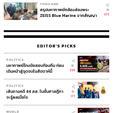
THAILAND
บางคนเขาภูมิใจในการที่จะเข้าไปทำคอนเทนต์ในสถาน
สรุปมหากาพย์กล้องส่องพระ
เสริมความงาม รู้สึกว่ามันเป็นอะไรที่อยากให้คนได้รับรู้
373
ZEISS Blue Marine จากสัญญา
อยากให้คนได้รู้ว่าฉันได้ทำนะ ลองแล้วไปรีวิวซิว่าเป็น
ผลิต 8.3 ล้าน สู่ข้อพิพาท ‘มา
อย่างไร คือตอนนี้โลกมันมองกลับกันหมด เราก็เลยรู้สึกว่า
เวลล์ฯ’ ฟ้อง ‘โทน บางแค’ ผิดนัด
เป็นอะไรที่เปิดมากขึ้น แล้วคนก็พร้อมที่จะอยากดูดี ดูสวย
จ่ายหนี้-แอบระบุแบรนด์
มากขึ้นค่ะ
EDITOR'S PICKS
แล้วสมัยนี้คือเทคโนโลยีมันไปไกลมาก เมื่อก่อนคนอาจจะ
กลัวว่ามันจะต้องเจ็บ ต้องยอมทน ยอมทรมาน เดี๋ยวนี้
เทคโนโลยีต่างๆ มันมีทั้งง่ายและเร็ว รวมทั้งเห็นผลชัด ไม่
POLITICS
ต้องพักหน้าเยอะ Lunch Time Beauty ก็มีนะ เหมือนกับพอ
มหากาพย์โกงข้อสอบท้องถิ่น ก่อน
525
เบรกกลางวันเราก็แวบไปแป๊บหนึ่ง ทำสวยเสร็จกลับมา
เดินหน้าสู่จุดจบในสัปดาห์นี้
ทำงานต่อได้แล้ว ใช้ชีวิตง่ายค่ะ
POLITICS
เส้นทางคดี 44 สส. ในชั้นศาลฎีกา
177
จะรู้ผลเมื่อไร
WORLD