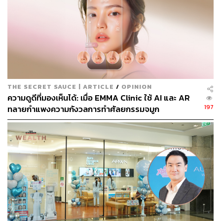
ค่ะว่าอยากจะเป็นหมอ แต่สุดท้ายสังคมมันพาไป แล้วอันนี้ก็
เวิร์กกว่าการไปเรียนวิศวะ เพราะเราไม่ชอบตัวเลขขนาดนั้น
THE SECRET SAUCE | ARTICLE
/
OPINION
ความดูดีที่มองเห็นได้: เมื่อ EMMA Clinic ใช้ AI และ AR
197
ทลายกำแพงความกังวลการทำศัลยกรรมจมูก
จู่ๆ มาเป็นหมอสายความงามได้อย่างไร