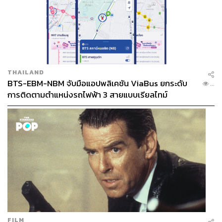
เขาคืออะไรด้วย
หมอออย:
ใช่ จริงๆ แล้วคนเรามันมีที่มาของการที่จะเกิด
ปัญหาหลายอย่าง บางอย่างไม่ต้องไปใช้อุปกรณ์อะไรเลย มัน
แค่กลับไปจัดการที่ตัวเราเอง อาจต้องการใครสักคนที่คุยแล้ว
THAILAND
ก็รู้สึกว่าตัวเองดีขึ้น ซึ่งนั่นเป็นสิ่งหนึ่งที่จะบอกว่าอาชีพนี้มัน
BTS-EBM-NBM จับมือแอปพลิเคชัน ViaBus ยกระดับ
...
ให้ได้ มันสามารถที่จะทำให้คนอื่นดีขึ้นได้
การติดตามตำแหน่งรถไฟฟ้า 3 สายแบบเรียลไทม์
จะว่าไปก็เหมือนหมอด้าน Mental Health เหมือนกัน
หมอออย:
แน่นอนค่ะ หมอเชื่อว่าหมอทุกแผนกที่ต้องสัมผัส
กับคนจะต้องรู้ว่าอีกคนเขาคิดอย่างไร แล้วเราก็จะหาวิธีการ
คุย มันเป็นสิ่งที่สำคัญมากๆ เลยค่ะ
จากประสบการณ์ในหัตถการหลายรูปแบบ หมอออย
ชอบทำอะไรมากที่สุด
FILM