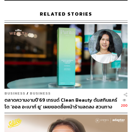
RELATED STORIES
ความงามเป็นสิ่งที่หมอออยสนใจมาตั้งแต่เด็กเลยไหม
หมอออย:
ไม่เชิงเลยค่ะ ปกติแล้วคุณแม่สอนให้ดูแลตัวเองตั้ง
แต่เล็กๆ คุณแม่สอนให้ใช้ครีมกันแดดตั้งแต่ยังเล็กมาก ซึ่ง
ตอนนั้นเรายังไม่รู้เลยว่าทำไมเราจะต้องเลี่ยงแดด แล้วจริงๆ
ตอนเด็กเป็นเด็กที่รักศิลปะมากเป็นพิเศษ เรียกว่าไม่ต้องเรียน
เหมือนชอบเอง ทำเอง ด้วยการเป็นคนที่ชอบลองอะไรใหม่ๆ
ตอนนั้นก็รู้สึกว่าการเรียนหนังสือ ถ้าเราลองตั้งใจดูสักนิด
เกรดดีขึ้น คนก็จะชื่นชม เลยทำให้เราเป็นเด็กที่ชอบเรียน
ชอบแข่งขันมาช่วงหนึ่ง
BUSINESS
/
BUSINESS
ตั้งแต่เรารู้ตัวว่าเราชอบศิลปะ ชอบด้านการเรียน เราก็เลยเอา
ตลาดความงามปี’69 เทรนด์ Clean Beauty ดันสกินแคร์
สองอย่างมาแมตช์ด้วยกัน การเรียนอะไรที่สามารถเอามาใช้
200
โต ‘ออล อะเบาท์ ยู’ เผยยอดซื้อหน้าร้านลดลง สวนทาง
ในแง่ของศิลปะตอนนั้นก็คือชีววิทยา ต้องวาดรูป มองเห็น
ช่องทางออนไลน์โตกระฉูด
ภาพเซลล์ มองเห็นภาพสิ่งแวดล้อม มันเลยทำให้เรารู้สึกว่า
เราจะทำอะไรที่มันได้ทั้งความรู้ในสิ่งที่เราจะก้าวไปข้างหน้า
แล้วก็เอาศิลปะเข้ามารวบไปด้วยกัน ตอนนั้นก็ไม่เคยคิดเลย