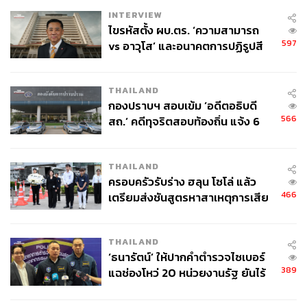
INTERVIEW
ไขรหัสตั้ง ผบ.ตร. ‘ความสามารถ
ในยุคนั้นหมอออยเคยมีประสบการณ์เข้าคลินิกบ้างไหม
597
vs อาวุโส’ และอนาคตการปฏิรูปสี
กากี กับ พล.ต.อ. เอก อังสนานนท์
หมอออย:
มีค่ะ เราก็จะต้องมีเรื่องของสิวนะคะ รอยสิว ก็เคย
THAILAND
เข้าไปปรึกษาคุณหมอว่าจะรักษาอย่างไรอะไรแบบนี้
กองปราบฯ สอบเข้ม ‘อดีตอธิบดี
566
สถ.’ คดีทุจริตสอบท้องถิ่น แจ้ง 6
ข้อหาหนัก จ่อชง ป.ป.ช. 12 ส.ค. นี้
ตอนนั้นหมอออยมีมุมมองกับหัตถการความงาม
อย่างไร
THAILAND
ครอบครัวรับร่าง ฮลุน โซโล่ แล้ว
466
เตรียมส่งชันสูตรหาสาเหตุการเสีย
หมอออย:
เมื่อก่อนเวลาคนเขาจะมาคลินิกต้องแอบๆ กันมา
ชีวิต
เขาไม่อยากให้ใครรู้ว่าบางทีเราไปทำอะไรมา มันยังดูเป็นสิ่ง
ที่ต้องปกปิด แบบว่าอยากสวย อยากดูดี เป็นธรรมชาติ แต่ไม่
THAILAND
อยากให้ใครรู้ว่าฉันต้องผ่านการทำเครื่อง ไปจิ้ม ไปทำอะไร
‘ธนารัตน์’ ให้ปากคำตำรวจไซเบอร์
มา
389
แฉช่องโหว่ 20 หน่วยงานรัฐ ยันไร้
นัยทางการเมือง
แต่ปัจจุบันคนยอมรับมากขึ้นนะ ถ้าสังเกตโฆษณาเต็มไปหมด