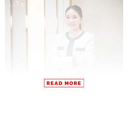
READ MORE
จากศิลปะบนวัตถุ…สู่ศิลปะบนใบหน้า ความเป็นศิลปินในสาย
เลือดและประสบการณ์ด้านผิวหนังกว่าทศวรรษ ทำให้หมอ
ออยค้นพบแพสชันด้านการปรับรูปหน้ามากเป็นพิเศษ เพราะ
มากกว่าความสุขจากการได้ทำในสิ่งที่รักมาตั้งแต่เด็ก คือ
ความสุขจากการได้ดูแลคนไข้ดุจเพื่อน ได้เห็นรอยยิ้มที่เต็ม
ไปด้วย
ความมั่นใจ
ได้ทำให้คนไข้ทุกคน
สวยและดูดีในแบบ