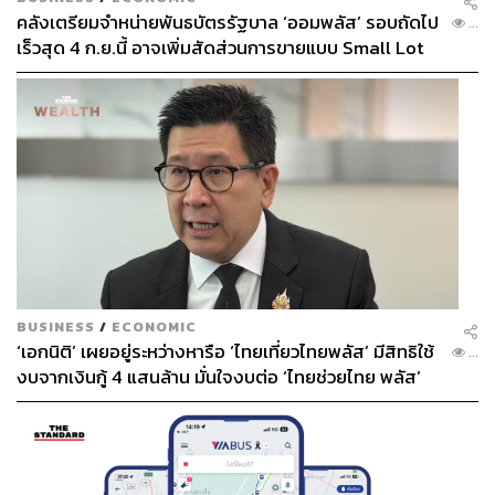
คลังเตรียมจำหน่ายพันธบัตรรัฐบาล ‘ออมพลัส’ รอบถัดไป
...
หนึ่งปัญหาที่เราเห็นมันเป็นที่มาของปัญหานานัปการ บางที
เร็วสุด 4 ก.ย.นี้ อาจเพิ่มสัดส่วนการขายแบบ Small Lot
เวลาเราแงะๆ แคะๆ เข้าไป ไม่ต้องรักษาอะไรเลยก็ได้ แค่คุย
First มากขึ้น
กับเขา เขาหาย เชื่อไหมเขาสามารถกลับมาใช้รูทีนของเขาที่
ดีขึ้นแล้วก็หายได้ คือหลายๆ ครั้งหมอเจอ น้องหลายๆ คน
แรกๆ ที่เข้ามาทำก็ไม่มี Budget ในการทำหน้ามากมาย ทุก
คนก็มาด้วยความที่เป็นเด็กนักเรียน บางทีมีปัญหาเล็กๆ น้อยๆ
พอปรึกษา ถามไปถามมา สิ่งที่เกิดขึ้น อ๋อ มันเกิดจากการใช้รู
ทีนผิดๆ เช่น การใช้น้ำยาล้างหน้าที่ไม่เหมาะกับผิวเรา หรือ
ว่าการไปทดลองครีมใหม่ แค่บอกให้เขาหยุดแล้วก็กลับมาดู
แลเบสิกสกินแค่นั้นเลย
BUSINESS
/
ECONOMIC
วันนั้นก็คือแทบไม่ได้ทำอะไร นั่งคุยก็ทำให้คนคนหนึ่งกลับมา
‘เอกนิติ’ เผยอยู่ระหว่างหารือ ‘ไทยเที่ยวไทยพลัส’ มีสิทธิใช้
...
ใช้ชีวิตได้ดีขึ้น นั่นก็คือเป็นความสุขอย่างหนึ่งของการเป็น
งบจากเงินกู้ 4 แสนล้าน มั่นใจงบต่อ ‘ไทยช่วยไทย พลัส’
หมอเหมือนกันค่ะ
เฟส 2 มีเพียงพอ
ดูเหมือนจริงๆ แล้วมันไม่ได้แปลว่าคุณจะต้องพึ่งเข็ม
พึ่งหัตถการอะไร สุดท้ายมันคือการดูว่าปัญหาลึกๆ ในใจ