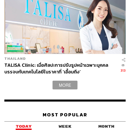
หมอออย:
ใช่ เวลาเรามองเห็นโรคผิวหนัง เราจะมองว่ามัน
ไม่น่าดูเลย มันดูน่ารังเกียจ มันดูเป็นแดงๆ ขุยๆ บางทีก็เป็น
โรคติดเชื้ออะไรอย่างนี้ แต่ ณ ตอนนั้นที่เราได้เรียนไปเรื่อยๆ
เราจะเริ่มรู้สึกว่ามันมีศาสตร์อื่นอีกนะ ในด้านของผิวหนัง คือ
นอกจากการทำให้คนหายจากโรคบางอย่างที่มันดูไม่
สวยงาม มันสามารถทำให้คนดูสวย ดูดีขึ้นได้ด้วย
THAILAND
TALISA Clinic: เมื่อศิลปะการปรับรูปหน้าเฉพาะบุคคล
313
บรรจบกับเทคโนโลยีในราคาที่ ‘เอื้อมถึง’
[ADVERTORIAL]
MORE
MOST POPULAR
TODAY
WEEK
MONTH