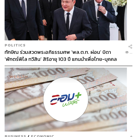
รักษาสิว มีผื่น อยากรักษาผื่น แต่ในบางครั้งคนไข้ที่เข้ามา
เขามีปัญหาลึกไปกว่าสิ่งที่เราเห็น อันนั้นเป็นอันหนึ่งที่รู้สึกว่า
เคยใช้เวลาคุยกับคนไข้เคสแรกๆ เป็นชั่วโมง แค่คุยกับ
ประเด็นของเขาที่แบบว่า เออ อันนี้มันไม่ใช่แค่สิวกับสิ่งที่มัน
เกิด มันเกิดจากความเครียด การไม่ได้นอน เพราะมีปัญหากับ
ที่บ้าน ทะเลาะกันมา แล้วก็มีเรื่องค่าใช้จ่ายโน่นนี่นั่น
POLITICS
ทักษิณ ร่วมสวดพระอภิธรรมศพ ‘พล.ต.ท. ผ่อน’ บิดา
...
‘พักตร์พิไล ทวีสิน’ สิริอายุ 103 ปี แกนนำเพื่อไทย-บุคคล
หลากวงการร่วมอาลัย
BUSINESS
/
ECONOMIC