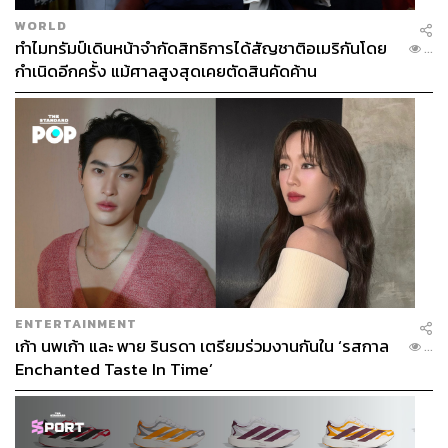
กรุงเทพมหานคร
WORLD
ทำไมทรัมป์เดินหน้าจำกัดสิทธิการได้สัญชาติอเมริกันโดย
...
กำเนิดอีกครั้ง แม้ศาลสูงสุดเคยตัดสินคัดค้าน
368
ABOUT THE AUTHOR
ถนัดกิจ จันกิเสน
Content Creator ประจำกองบรรณาธิการ
ENTERTAINMENT
THE STANDARD WEALTH ผู้เสพติดโลก
เก้า นพเก้า และ พาย รินรดา เตรียมร่วมงานกันใน ‘รสกาล
...
ธุรกิจ การตลาด เทคโนโลยี และชอบสำรวจ
โลกออฟไลน์และออนไลน์มาถอดรหัสความ
Enchanted Taste In Time’
เคลื่อนไหวให้เป็นเรื่องเข้าใจง่าย สนุก และได้
ไอเดียใหม่ๆ