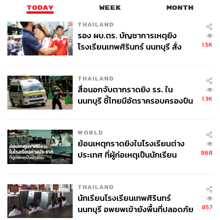
เช่าพื้นที่นอกห้างสรรพสินค้า
TODAY
WEEK
MONTH
THAILAND
ขณะเดียวกันเริ่มต้นเจาะตลาดระดับภูมิภาคที่ภาคอีสานเป็น
รอง ผบ.ตร. บัญชาการเหตุยิง
หลัก เช่น ที่อุดรธานีและขอนแก่น โดยสาเหตุที่เราเลือกเปิด
1.5K
โรงเรียนเทพศิรินทร์ นนทบุรี สั่ง
สาขาที่อุดรธานีเมื่อกลางเดือนกุมภาพันธ์ที่ผ่านมา เพราะ
ค้นหา 2 รอบยืนยันไร้คนติดค้าง พบ
มองว่าแม้จะเป็นเมืองรองแต่เห็นกำลังซื้อที่ซ่อนอยู่ อีกทั้ง
ศพปู่-ย่าที่บ้านพักผู้ก่อเหตุ
สามารถหาทำเลทองในคอมมูนิตี้มอลล์ท้องถิ่นที่ควบคุม
THAILAND
ต้นทุนค่าเช่าในระยะยาวได้ดีกว่าการอยู่ในห้างสรรพสินค้า
สื่อนอกจับตากราดยิง รร. ใน
1.3K
นนทบุรี ชี้ไทยมีอัตราครอบครองปืน
“ท่ามกลางการแข่งขันที่ดุเดือด เราเชื่อมั่นว่าผู้เล่นรายใหญ่ที่
สูงในระดับต้นของภูมิภาค
มีศักยภาพย่อมได้เปรียบกว่าผู้เล่นรายเล็ก ทั้งในแง่ของงบ
ประมาณการตลาดที่เข้าถึงเป้าหมายได้ และโครงสร้างระบบ
WORLD
ย้อนเหตุกราดยิงในโรงเรียนต่าง
การฝึกอบรมกับการบริการ”
868
ประเทศ ที่ผู้ก่อเหตุเป็นนักเรียน
ตั้งเป้าถึง 30 สาขาในปีนี้
THAILAND
นักเรียนโรงเรียนเทพศิรินทร์
857
นนทบุรี อพยพเข้ายังพื้นที่ปลอดภัย
ล่าสุด Aura Wellness ได้รับการลงทุนจาก Fullerton Thai