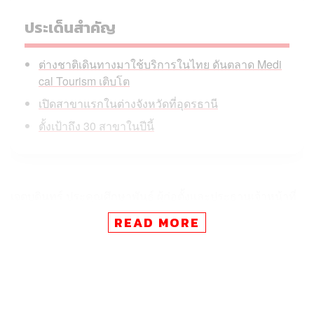
ประเด็นสำคัญ
ต่างชาติเดินทางมาใช้บริการในไทย ดันตลาด Medi
cal Tourism เติบโต
เปิดสาขาแรกในต่างจังหวัดที่อุดรธานี
ตั้งเป้าถึง 30 สาขาในปีนี้
เจตบดินทร์ ประคุณศึกษาพันธ์ ผู้ก่อตั้งและประธานเจ้าหน้าที่
บริหาร Aura Wellness ระบุอีกว่า พฤติกรรมที่เปลี่ยนของผู้
READ MORE
บริโภคได้รับอิทธิพลจากโซเชียลมีเดียที่ทำให้คนตระหนักถึง
ข้อได้เปรียบทางรูปลักษณ์ ส่งผลให้ฐานลูกค้าของ Aura
Wellness ในช่วง 10 ปีที่ผ่านมาขยายจากกลุ่มอายุ 20-30 ปี
มาเป็น 20-40 ปี (Gen Y และ Gen Z) ทั้งผู้ชายและผู้หญิง และ
เริ่มขยายไปยังกลุ่ม 40-60 ปีเพิ่มขึ้น