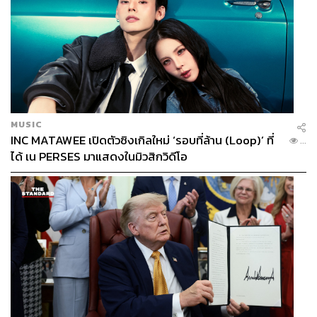
อ้างอิง:
https://kmc.exim.go.th/detail/economy-news/2025112
8090157
https://www.kasikornresearch.com/th/analysis/k-soci
al-media/Pages/Th-Cosmetic-plastic-surgery-IAO147
-FB-2025-09-22.aspx
MUSIC
INC MATAWEE เปิดตัวซิงเกิลใหม่ ‘รอบที่ล้าน (Loop)’ ที่
...
ได้ เน PERSES มาแสดงในมิวสิกวิดีโอ
สามารถติดตาม THE STANDARD WEALTH
ผ่านแอปพลิเคชันต่างๆ ที่คุณสะดวกหรือใช้งานอยู่แล้วได้เลย
TAGS:
การท่องเที่ยวแห่งประเทศไทย
ศูนย์วิจัยกสิกรไทย
Gen Y
Medical Tourism
Gen Z
Clean Beauty
คลินิกความงาม
ขอนแก่น
Aura Bangkok Clinic
K-Beauty
Aura Wellness
อุดรธานี
T-Beauty