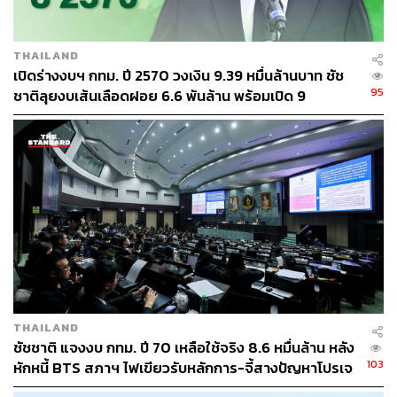
มาเพื่อจับกลุ่มลูกค้าที่ต้องการบริการคุณภาพแต่มีงบ
ประมาณจำกัดในระดับหลักพันบาท ใช้โมเดลไม่มี
พนักงานขาย ซึ่งได้รับการตอบรับดีจนสามารถสร้าง
THAILAND
ยอดขายเกือบ 200 ล้านบาทได้ภายในเวลาเพียง 3
เปิดร่างงบฯ กทม. ปี 2570 วงเงิน 9.39 หมื่นล้านบาท ชัช
ไตรมาสแรก ปัจจุบันมี 6 สาขา
95
ชาติลุยงบเส้นเลือดฝอย 6.6 พันล้าน พร้อมเปิด 9
AURASOL Wellness & Spa มี 1 สาขา
ยุทธศาสตร์พัฒนาเมือง
เจตบดินทร์เปรียบเทียบโมเดลธุรกิจของทั้งสองแบรนด์ว่า
Aura Bangkok Clinic เป็นเสมือนสายการบินแบบ Full
Service ส่วน Aura Xpress คือสายการบิน Low Cost ที่เน้น
ความกระชับและคล่องตัว โดยทั้งสองแบรนด์ใช้ทีมแพทย์
มาตรฐานเดียวกัน ซึ่งมี Aura Training สำหรับฝึกอบรม
พนักงานของเครือ และใช้ประโยชน์จาก Economy of Scale
ในการจัดซื้อยาและเวชภัณฑ์ร่วมกัน
THAILAND
ชัชชาติ แจงงบ กทม. ปี 70 เหลือใช้จริง 8.6 หมื่นล้าน หลัง
เปิดสาขาแรกในต่างจังหวัดที่อุดรธานี
103
หักหนี้ BTS สภาฯ ไฟเขียวรับหลักการ-จี้สางปัญหาโปรเจ
กต์ล่าช้า