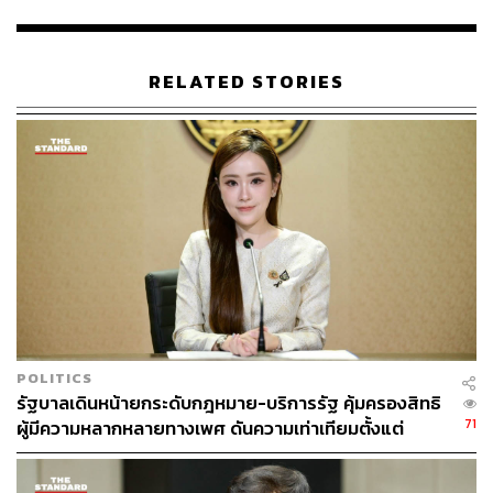
เหนือกว่า K-Beauty ซึ่งมักจะมีรูปแบบความงามที่เฉพาะ
เจาะจงและตายตัวเกินไป T-Beauty ของเราสามารถปรับแต่ง
ให้เข้ากับทุกสีผิว, โครงหน้า, เพศสภาพ และตอบโจทย์กลุ่ม
RELATED STORIES
LGBTQ+ ได้”
ข้อมูลจาก
การท่องเที่ยวแห่งประเทศไทย
(ททท.) ที่ระบุว่า
ในปี 2569 ททท. จะเดินหน้ารุกตลาดท่องเที่ยวเชิงการแพทย์
และสุขภาพ เนื่องจากนักท่องเที่ยวกลุ่มนี้มีการใช้จ่าย
107,662 บาทต่อคนต่อทริป สูงกว่านักท่องเที่ยวทั่วไป
ประมาณ 102.67% โดยไทยมีจุดแข็งเรื่องสถานพยาบาล
มาตรฐานระดับโลก ได้รับการรับรองจาก JCI (Joint
Commission International) มากถึง 61 แห่ง ราคาต่ำกว่า
ประเทศตะวันตก 30-70% และมีสถานพยาบาลครอบคลุมทั่ว
ประเทศมากกว่า 500 แห่ง
POLITICS
รัฐบาลเดินหน้ายกระดับกฎหมาย-บริการรัฐ คุ้มครองสิทธิ
ในปี 2568 ไทยคาดว่าจะมีรายได้จากตลาด Health Tourism
71
ผู้มีความหลากหลายทางเพศ ดันความเท่าเทียมตั้งแต่
ราว 1.25 แสนล้านบาท จากนักท่องเที่ยว 5.8 แสนคน คิดเป็น
หลักสูตรในห้องเรียนถึงที่ทำงาน
สัดส่วน 1.74% ของนักท่องเที่ยวต่างชาติทั้งหมด โดยประเทศ
ที่นิยมเดินทางมารักษาในไทยมาจากกลุ่มตะวันออกกลาง