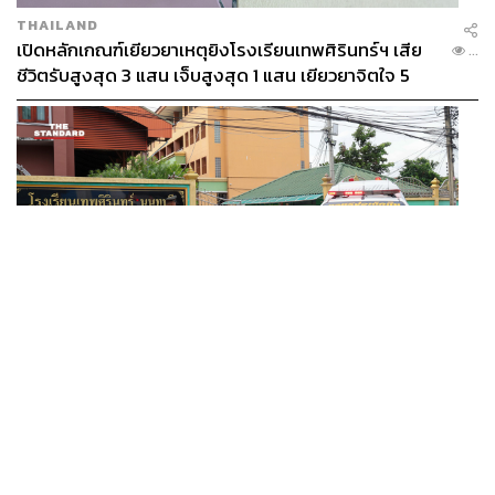
THAILAND
เปิดหลักเกณฑ์เยียวยาเหตุยิงโรงเรียนเทพศิรินทร์ฯ เสีย
...
ชีวิตรับสูงสุด 3 แสน เจ็บสูงสุด 1 แสน เยียวยาจิตใจ 5
ระดับ
THAILAND
ตร.สอบพยานแล้ว 16 ปาก เร่งเช็กที่มากระสุน 98 นัด
...
ประสานครูภาษาไทยเข้าให้ปากคำ