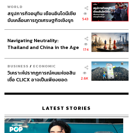
ต้นปีที่ 22 สาขา ขณะที่เป้าหมายระยะยาวคือการมีสาขารวม
WORLD
สรุปภารกิจอนุทิน เยือนอินโดนีเซีย
50 แห่ง
543
ขับเคลื่อนการทูตเศรษฐกิจเชิงรุก
ประกาศหุ้นส่วนยุทธศาสตร์ไทย –
ท้ายที่สุดนี้ สำหรับแผนการนำบริษัทเข้าจดทะเบียนใน
อินโดนีเซีย
ตลาดหลักทรัพย์ (IPO) ที่เดิมวางแผนในปี 2571 ปัจจุบันนั้น
Navigating Neutrality:
เจตบดินทร์ระบุว่ายังอยู่ในช่วงการศึกษา โดยไม่ได้ตั้งเป้า
Thailand and China in the Age
หมายว่าต้องมีรายได้ถึงจุดใดจุดหนึ่งจึงจะพร้อมเข้าตลาด แต่
174
of a New Global Order
มองว่า IPO คือเครื่องมือสำคัญในการระดมทุนเพื่อสร้างการ
เติบโตอย่างก้าวกระโดด ดังนั้นจะ IPO ก็ต่อเมื่อโครงสร้างทีม
BUSINESS
/
ECONOMIC
งานและผู้บริหารมีความแข็งแกร่งและพร้อมที่สุดในการนำ
วิเคราะห์ปรากฏการณ์คนแห่ขอสิน
เงินลงทุนไปขยายกิจการให้เกิดประสิทธิภาพสูงสุด
2.6K
เชื่อ CLICX อาจเป็นเพียงยอด
ภูเขาน้ำแข็ง ของปัญหาหนี้ครัว
เบื้องต้นนอกจากขยายสาขาในไทยแล้ว Aura Wellness จะ
เรือนไทยที่ถูกซุกไว้
มุ่งเน้นการดึงลูกค้าต่างชาติเข้ามาใช้บริการในประเทศไทย
เป็นหลัก เนื่องจากต้นทุนการดำเนินงานในไทยทั้งบุคลากร
LATEST STORIES
ทางการแพทย์และการบริหาร ซึ่งตอบโจทย์กว่าการออกไป
เปิดสาขาในต่างประเทศ