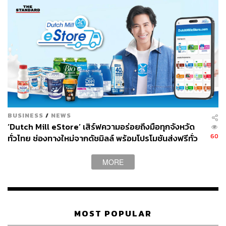
ผลประกอบการของ Aura Wellness ในช่วง 4 ปีที่ผ่านมา
เติบโตต่อเนื่อง โดยรายได้ปี 2564 อยู่ที่ 161 ล้านบาท เพิ่มเป็น
324 ล้านบาทในปี 2565, 740 ล้านบาทในปี 2566, 1,210 ล้าน
บาทในปี 2567 และแตะ 1,746 ล้านบาทในปี 2568 คิดเป็น
CAGR ของรายได้ในช่วง 4 ปีที่ 81% ขณะที่กำไรสุทธิเพิ่ม
จาก 123 ล้านบาทในปี 2567 เป็น 214 ล้านบาทในปี 2568
หรือเติบโต 74%
นอกจากการเติบโตจากการเปิดสาขาใหม่ ยอดขายของสาขา
BUSINESS
/
NEWS
เดิม (Same Store Growth) ในช่วงครึ่งปีหลังของปี 2568 ก็
‘Dutch Mill eStore’ เสิร์ฟความอร่อยถึงมือทุกจังหวัด
เติบโต 12% เทียบปีก่อน ส่วนยอดขายต่อสาขาของ Aura
60
ทั่วไทย ช่องทางใหม่จากดัชมิลล์ พร้อมโปรโมชันส่งฟรีทั่ว
Bangkok Clinic ที่สูงกว่าค่าเฉลี่ยตลาดถึง 3 เท่า
ประเทศ ส่งไว สั่งก่อนเที่ยง ได้ของวันถัดไป ส่งสินค้าแบบ
เย็นตรงจากโรงงาน [ADVERTORIAL]
MORE
ด้านทำเล Aura Wellness ใช้กลยุทธ์ออนไลน์ในการสร้าง
การรับรู้และความน่าเชื่อถือ ทำให้ลูกค้าตั้งใจมาใช้บริการ
โดยตรง ไม่ต้องพึ่งทำเลที่มีคนเดินผ่านไปมามาก นี่คือเหตุผล
ที่ทำให้สามารถเปิดสาขาในพื้นที่ที่ไม่จำเป็นต้องสะดุดตา
MOST POPULAR
เช่น การเปิดคลินิกบนชั้น 21 ของอาคารสำนักงาน หรือการ