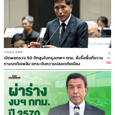
เช่น กาตาร์ โอมาน และคูเวต กลุ่มประเทศเพื่อนบ้าน เช่น
กัมพูชา และกลุ่มประเทศเอเชียใต้ เช่น บังกลาเทศ
สำหรับ Aura Wellness เจตบดินทร์ ระบุว่าสิ่งที่ทำแตกต่าง
จากที่อื่นคือ เราไม่ได้ใช้ระบบเอเจนซี่ แม้จะเคยศึกษาโมเดล
นี้ แต่พบว่ามีการเก็บค่าธรรมเนียมที่ค่อนข้างสูง จึงเลือกใช้
วิธี Direct Marketing เจาะเข้าถึงลูกค้า ซึ่งนอกจากจะบริหาร
ต้นทุนได้อย่างมีประสิทธิภาพคุ้มค่ากว่าแล้ว ยังสามารถสร้าง
THAILAND
ประสบการณ์แบบ Personal Touch เข้าถึงลูกค้าได้โดยตรง
เปิดผลตรวจ 50 ตึกสูงในกรุงเทพฯ กทม. สั่งรื้อพื้นที่ขวาง
186
ทางรถดับเพลิง ยกระดับความปลอดภัยเมือง
ปัจจุบัน Aura Wellness ดำเนินงานผ่าน 3 แบรนด์ในเครือ
ได้แก่
Aura Bangkok Clinic ซึ่งเจาะกลุ่มลูกค้าพรีเมียมใน
พื้นที่กรุงเทพมหานคร ที่มีรายได้ระดับ 30,000 บาทขึ้น
ไป ซึ่งตลาดยังคงเติบโตอย่างต่อเนื่อง ปัจจุบันมี 19
สาขา
Aura Xpress แบรนด์ใหม่ที่เปิดตัวในปี 2568 ออกแบบ