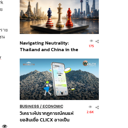
rk
อินโดนีเซีย
ผย
ยราย
วชน
Navigating Neutrality:
175
Thailand and China in the
Age of a New Global
y
Order
BUSINESS
/
ECONOMIC
2.6K
วิเคราะห์ปรากฏการณ์คนแห่
ขอสินเชื่อ CLICX อาจเป็น
เพียงยอดภูเขาน้ำแข็ง ของ