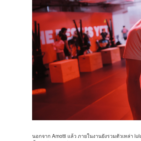
นอกจาก Amotti แล้ว ภายในงานยังรวมตัวเหล่า lu