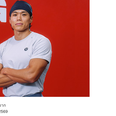
งจาก
2569