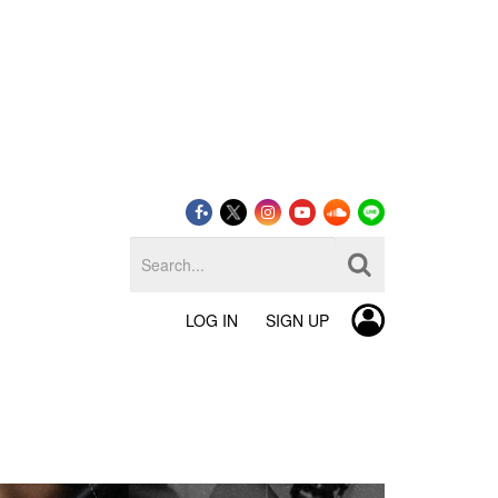
LOG IN
SIGN UP