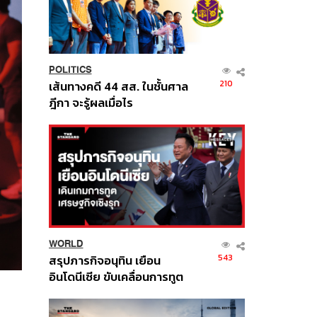
POLITICS
210
เส้นทางคดี 44 สส. ในชั้นศาล
ฎีกา จะรู้ผลเมื่อไร
WORLD
543
สรุปภารกิจอนุทิน เยือน
อินโดนีเซีย ขับเคลื่อนการทูต
เศรษฐกิจเชิงรุก ประกาศหุ้น
ส่วนยุทธศาสตร์ไทย –