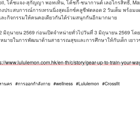
ii, โค้ชแจง-สุกัญญา พอทเทิน, โค้ชกี้-ชนากานต์ เลอไกรสิทธิ์, Ma
างประสบการณ์การเทรนนิ่งสุดเอ็กซ์คลูซีฟตลอด 2 วันเต็ม พร้อมเ
ษ และกิจกรรมให้คนคอเดียวกันได้ร่วมสนุกกันอีกมากมาย
– 2 มิถุนายน 2569 ก่อนเปิดจำหน่ายทั่วไปวันที่ 3 มิถุนายน 2569 โด
ีเป้าหมายในการพัฒนาด้านสาธารณสุขและการศึกษาให้กับเด็ก เยา
s://www.lululemon.com.hk/en-th/c/story/gear-up-to-train-your-wa
มหานคร
การออกกำลังกาย
wellness
Lululemon
Crossfit