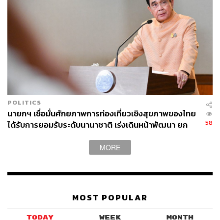
ผู้บริหารที่ต้องการดีท็อกซ์จากความเครียด หรือคนที่อยาก
เรียนรู้วิธีดูแลตัวเองอย่างถาวร ทุกคนจะได้รับเครื่องมือใน
การดูแลตัวเองกลับบ้านไปเสมอ
5. ความสม่ำเสมอและการพัฒนาไม่หยุดนิ่ง
แม้เปิดมานานแต่ชีวาศรมไม่เคยหยุดพัฒนา ทั้งในแง่ของ
บริการ เทคโนโลยี และประสบการณ์ผู้เข้าพัก ตลอด 30 ปีที่
POLITICS
ผ่านมา มีการปรับปรุงโปรแกรมสุขภาพตลอดเวลา จากแรก
นายกฯ เชื่อมั่นศักยภาพการท่องเที่ยวเชิงสุขภาพของไทย
58
เริ่มที่มีเพียงแค่โปรแกรมสปาทั่วไป พัฒนาจนมาเป็น
ได้รับการยอมรับระดับนานาชาติ เร่งเดินหน้าพัฒนา ยก
ระดับ
โปรแกรมสุขภาพที่มีให้เลือกมากกว่า 200 โปรแกรม มี
การนำความคิดเห็นของลูกค้ามาต่อยอดปรับปรุงอยู่เสมอ รี
MORE
โนเวตห้องพักใหม่ครั้งใหญ่ พัฒนาคลาสออกกำลังกาย และ
อีกหลายอย่างที่ทำให้แขกผู้มาพักรู้สึกถึงสิ่งใหม่ และความ
ใส่ใจ ฯลฯ ซึ่งทั้งหมดนี้แสดงให้เห็นว่าแบรนด์ไทยแห่งนี้
เข้าใจดีว่า Wellness ไม่ใช่สิ่งที่หยุดอยู่กับที่ แต่ต้องเติบโตไป
MOST POPULAR
พร้อมกับผู้คนและโลกที่เปลี่ยนแปลงอยู่เสมอ
TODAY
WEEK
MONTH