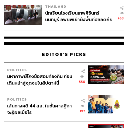
เวลล์ฯ’ ฟ้อง ‘โทน บางแค’ ผิดนัด
ประธานและประธานบริหาร และกรรมการบริษัท ชีวาศรม
THAILAND
จ่ายหนี้-แอบระบุแบรนด์
อินเตอร์เนชั่นแนล เฮลท์ รีสอร์ท ตามลำดับ ได้ในเวที MAIN
นักเรียนโรงเรียนเทพศิรินทร์
STAGE ของงาน The Secret Sauce Summit 2025: Unleash
763
นนทบุรี อพยพเข้ายังพื้นที่ปลอดภัย
the Business Beast เทศกาลธุรกิจสำหรับผู้ประกอบการที่
ชั่วคราว หลังเหตุใช้อาวุธปืนภายใน
ใหญ่ที่สุดในประเทศไทย ที่มีการยกทัพปีศาจผู้ประกอบการ
โรงเรียนคลี่คลาย
และผู้เชี่ยวชาญชั้นนำ รวมคนระดับแถวหน้าของไทยที่กล้า
คิด กล้าเปลี่ยน และสร้างสิ่งใหม่
EDITOR'S PICKS
ไม่ว่าคุณจะเป็นเจ้าของแบรนด์ไอจีขนาดเล็ก หรือผู้ประกอบ
การขนาดใหญ่ เราไม่อยากให้พลาดงานนี้ เพราะทุกเวทีคัด
POLITICS
สรรมาแล้วให้คุณ!
มหากาพย์โกงข้อสอบท้องถิ่น ก่อน
556
เดินหน้าสู่จุดจบในสัปดาห์นี้
โปรโมชั่นพิเศษ ซื้อ 2 แถม 1 เหลือเพียงใบละ 2,660.- เท่านั้น
POLITICS
ด่วน! จำนวนจำกัดซื้อบัตรได้ที่
https://bit.ly/tsss25PA13SMS
เส้นทางคดี 44 สส. ในชั้นศาลฎีกา
192
จะรู้ผลเมื่อไร
พบกันวันที่ 16-17 September 2025 | UOB LIVE 6 Floor,
EMSPHERE