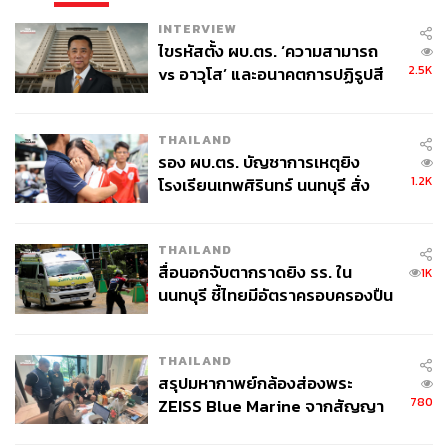
ชีวาศรมคือบทพิสูจน์ว่าแบรนด์ไทยที่ยึดมั่นในปรัชญา ใส่ใจ
INTERVIEW
ในคุณภาพ และพัฒนาอย่างต่อเนื่อง สามารถเติบโตจนได้รับ
ไขรหัสตั้ง ผบ.ตร. ‘ความสามารถ
การยอมรับในระดับโลกได้อย่างแท้จริง และยังคงเป็นแรง
2.5K
vs อาวุโส’ และอนาคตการปฏิรูปสี
บันดาลใจให้กับแบรนด์ Wellness อื่นๆ ทั่วเอเชียและทั่วโลก
กากี กับ พล.ต.อ. เอก อังสนานนท์
THAILAND
รอง ผบ.ตร. บัญชาการเหตุยิง
1.2K
โรงเรียนเทพศิรินทร์ นนทบุรี สั่ง
ค้นหา 2 รอบยืนยันไร้คนติดค้าง พบ
ศพปู่-ย่าที่บ้านพักผู้ก่อเหตุ
THAILAND
สื่อนอกจับตากราดยิง รร. ใน
1K
นนทบุรี ชี้ไทยมีอัตราครอบครองปืน
สูงในระดับต้นของภูมิภาค
THAILAND
สรุปมหากาพย์กล้องส่องพระ
780
ZEISS Blue Marine จากสัญญา
ผลิต 8.3 ล้าน สู่ข้อพิพาท ‘มา
เตรียมพบกับ ‘กฤป โรจนเสถียร’ และ ‘วินย์ โรจนเสถียร’