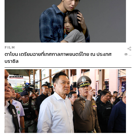
FILM
ตาโขน เตรียมฉายที่เทศกาลภาพยนตร์ไทย ณ ประเทศ
...
บราซิล