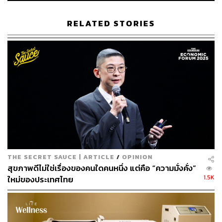
รวมไปถึงจิตใจ อารมณ์ พลังงาน และไลฟ์สไตล์ของแขก
แต่ละคน ทุกโปรแกรมจึงถูกออกแบบเฉพาะบุคคล
RELATED STORIES
(Personalized Program) และมีผู้เชี่ยวชาญดูแลอย่างใกล้ชิด
ในทุกแง่มุม ตั้งแต่โภชนาการ การบำบัดกายภาพ โยคะ
สมาธิ ไปจนถึงการปรับพฤติกรรมการใช้ชีวิต
2. ความสมดุลระหว่างศาสตร์ตะวันออกและตะวันตก
ชีวาศรมนำเอาศาสตร์การแพทย์ตะวันตก เช่น กายภาพบำบัด
และโภชนาการ มาผสานกับศาสตร์ตะวันออกอย่างอายุรเวท
การฝังเข็ม และโยคะได้อย่างกลมกลืน ไม่ใช่แค่ให้บริการ
ทรีตเมนต์หลากหลาย แต่ยังเน้น ‘การฟื้นฟูอย่างลึกซึ้ง’ ให้
THE SECRET SAUCE | ARTICLE
/
OPINION
ร่างกายและจิตใจกลับมาอยู่ในจุดสมดุล
สุขภาพดีไม่ใช่เรื่องของคนใดคนหนึ่ง แต่คือ “ความมั่งคั่ง”
1.5K
ใหม่ของประเทศไทย
3. มาตรฐานระดับโลกจากรากฐานความเป็นไทย