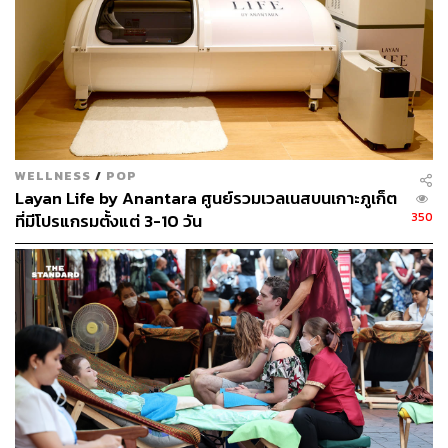
แม้จะเป็นแบรนด์ไทยแท้ 100% แต่ชีวาศรมได้รับรางวัลระดับ
นานาชาติมากมาย เช่น Condé Nast Traveler, Tatler Spa
Awards, และ World’s Best Destination Spa โดยความ
สำเร็จเหล่านี้ไม่ได้มาจากดีไซน์หรือเทคโนโลยีล้ำสมัย
เท่านั้น แต่เกิดจาก ‘จิตวิญญาณแบบไทย’ ที่แฝงอยู่ในทุกการ
บริการ อ่อนโยน ละเมียดละไม ใส่ใจในรายละเอียด
WELLNESS
/
POP
Layan Life by Anantara ศูนย์รวมเวลเนสบนเกาะภูเก็ต
350
ที่มีโปรแกรมตั้งแต่ 3-10 วัน