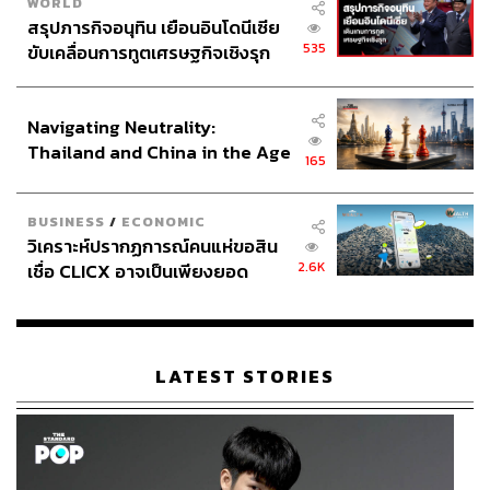
WORLD
สรุปภารกิจอนุทิน เยือนอินโดนีเซีย
ภาพ:
Chiva-Som
535
ขับเคลื่อนการทูตเศรษฐกิจเชิงรุก
ประกาศหุ้นส่วนยุทธศาสตร์ไทย –
TAGS:
การท่องเที่ยวเชิงสุขภาพ
Chiva-som
Chiva-Som Hua Hin
อินโดนีเซีย
Navigating Neutrality:
Thailand and China in the Age
165
of a New Global Order
BUSINESS
/
ECONOMIC
วิเคราะห์ปรากฏการณ์คนแห่ขอสิน
2.6K
เชื่อ CLICX อาจเป็นเพียงยอด
ภูเขาน้ำแข็ง ของปัญหาหนี้ครัว
858
เรือนไทยที่ถูกซุกไว้
LATEST STORIES
ABOUT THE AUTHOR
พลอยจันทร์ สุขคง
Senior Content Creator ประจำกองไลฟ์สไตล์
สำนักข่าว THE STANDARD