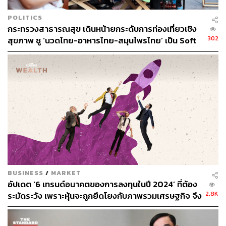
POLITICS
กระทรวงสาธารณสุข เดินหน้ายกระดับการท่องเที่ยวเชิง
302
สุขภาพ ชู ‘นวดไทย-อาหารไทย-สมุนไพรไทย’ เป็น Soft
Power
4. ไม่ใช่แค่พัก แต่เปลี่ยนชีวิต
BUSINESS
/
MARKET
อัปเดต ‘6 เทรนด์อนาคตของการลงทุนในปี 2024’ ที่ต้อง
แขกหลายคนกลับมาพักที่ชีวาศรมซ้ำแล้วซ้ำเล่า เพราะที่นี่
2.8K
ระมัดระวัง เพราะหุ้นจะถูกยึดโยงกับภาพรวมเศรษฐกิจ จึง
ไม่ได้ให้แค่ความผ่อนคลายชั่วคราว แต่ช่วย ‘เปลี่ยนวิถีชีวิต’
ต้องหาตลาดที่เติบโตได้ดีที่สุด
อย่างยั่งยืน ไม่ว่าจะเป็นคนที่ต้องการฟื้นฟูสุขภาพหลังเจ็บป่วย