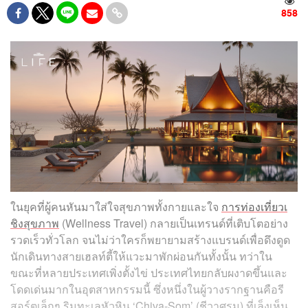
858
ในยุคที่ผู้คนหันมาใส่ใจสุขภาพทั้งกายและใจ
การท่องเที่ยวเ
ชิงสุขภาพ
(Wellness Travel) กลายเป็นเทรนด์ที่เติบโตอย่าง
รวดเร็วทั่วโลก จนไม่ว่าใครก็พยายามสร้างแบรนด์เพื่อดึงดูด
นักเดินทางสายเฮลท์ตี้ให้แวะมาพักผ่อนกันทั้งนั้น ทว่าใน
ขณะที่หลายประเทศเพิ่งตั้งไข่ ประเทศไทยกลับผงาดขึ้นและ
โดดเด่นมากในอุตสาหกรรมนี้ ซึ่งหนึ่งในผู้วางรากฐานคือรี
สอร์ตเล็กๆ ริมทะเลหัวหิน ‘Chiva-Som’ (ชีวาศรม) ที่เล็งเห็น