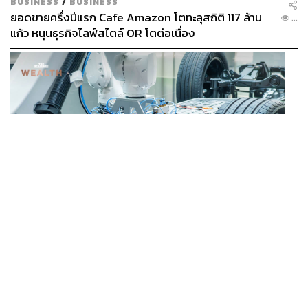
BUSINESS
/
BUSINESS
ยอดขายครึ่งปีแรก Cafe Amazon โตทะลุสถิติ 117 ล้าน
...
แก้ว หนุนธุรกิจไลฟ์สไตล์ OR โตต่อเนื่อง
BUSINESS
/
ECONOMIC
‘เอกนิติ’ เล็งงัดมาตรการใหม่ ลดภาษีสรรพสามิต หวังดึง
...
ผู้ผลิต EV มาตั้งโรงงานในไทย