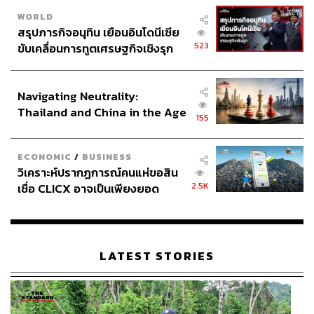
WORLD
สรุปภารกิจอนุทิน เยือนอินโดนีเซีย
523
ขับเคลื่อนการทูตเศรษฐกิจเชิงรุก
ประกาศหุ้นส่วนยุทธศาสตร์ไทย –
อินโดนีเซีย
Navigating Neutrality:
Thailand and China in the Age
155
of a New Global Order
ECONOMIC
/
BUSINESS
วิเคราะห์ปรากฏการณ์คนแห่ขอสิน
2.5K
เชื่อ CLICX อาจเป็นเพียงยอด
ภูเขาน้ำแข็ง ของปัญหาหนี้ครัว
เรือนไทยที่ถูกซุกไว้
LATEST STORIES