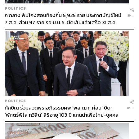
POLITICS
ก กลาง ฟันโกงสอบท้องถิ่น 5,925 ราย ประกาศบัญชีใหม่
...
7 ส.ค. ส่วน 97 ราย รอ ป.ป.ช. ขีดเส้นแล้วเสร็จ 31 ส.ค.
POLITICS
ทักษิณ ร่วมสวดพระอภิธรรมศพ ‘พล.ต.ท. ผ่อน’ บิดา
...
‘พักตร์พิไล ทวีสิน’ สิริอายุ 103 ปี แกนนำเพื่อไทย-บุคคล
หลากวงการร่วมอาลัย