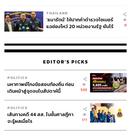
ชีวิต
THAILAND
‘ธนารัตน์’ ให้ปากคำตำรวจไซเบอร์
0
แฉช่องโหว่ 20 หน่วยงานรัฐ ยันไร้
นัยทางการเมือง
EDITOR'S PICKS
POLITICS
มหากาพย์โกงข้อสอบท้องถิ่น ก่อน
530
เดินหน้าสู่จุดจบในสัปดาห์นี้
POLITICS
เส้นทางคดี 44 สส. ในชั้นศาลฎีกา
177
จะรู้ผลเมื่อไร