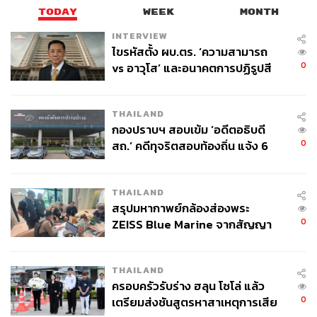
TODAY
WEEK
MONTH
INTERVIEW
ไขรหัสตั้ง ผบ.ตร. ‘ความสามารถ
0
vs อาวุโส’ และอนาคตการปฏิรูปสี
กากี กับ พล.ต.อ. เอก อังสนานนท์
THAILAND
กองปราบฯ สอบเข้ม ‘อดีตอธิบดี
0
สถ.’ คดีทุจริตสอบท้องถิ่น แจ้ง 6
ข้อหาหนัก จ่อชง ป.ป.ช. 12 ส.ค. นี้
THAILAND
สรุปมหากาพย์กล้องส่องพระ
0
ZEISS Blue Marine จากสัญญา
ผลิต 8.3 ล้าน สู่ข้อพิพาท ‘มา
เวลล์ฯ’ ฟ้อง ‘โทน บางแค’ ผิดนัด
THAILAND
จ่ายหนี้-แอบระบุแบรนด์
ครอบครัวรับร่าง ฮลุน โซโล่ แล้ว
0
เตรียมส่งชันสูตรหาสาเหตุการเสีย