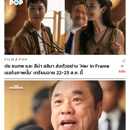
ตก 2 แห่ง ได้แก่ เขื่อนวชิราลงกรณ และเขื่อนศรีนครินทร์
จังหวัดกาญจนบุรี
TAGS:
การท่องเที่ยว
การท่องเที่ยวเชิงสุขภาพ
ประยุทธ์ จันทร์โอชา
การไฟฟ้าฝ่ายผลิตแห่งประเทศไทย (กฟผ.)
FILM
/
POP
ต่อ ธนภพ และ ลีน่า ลลินา ส่งตัวอย่าง ‘Her in Frame
686
เธอในภาพนั้น’ เตรียมฉาย 22-23 ส.ค. นี้
58
ABOUT THE AUTHOR
THE STANDARD TEAM
กองบรรณาธิการ THE STANDARD