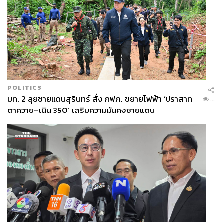
POLITICS
มท. 2 ลุยชายแดนสุรินทร์ สั่ง กฟภ. ขยายไฟฟ้า ‘ปราสาท
...
ตาควาย–เนิน 350’ เสริมความมั่นคงชายแดน