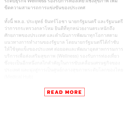
ระดับธุรกิจ Wellness รองรับการท่องเที่ยวเชิงสุขภาพ เพิ่ม
ขีดความสามารถการแข่งขันของประเทศ
ทั้งนี้ พล.อ. ประยุทธ์ จันทร์โอชา นายกรัฐมนตรี และรัฐมนตรี
ว่าการกระทรวงกลาโหม ยินดีที่ทุกหน่วยงานตระหนักถึง
ศักยภาพของประเทศ และดำเนินการพัฒนาทุกโอกาสตาม
แนวทางการทำงานของรัฐบาล โดยนายกรัฐมนตรีได้กำชับ
ให้ใช้จุดแข็งของประเทศ ต่อยอดและพัฒนาอุตสาหกรรมการ
บริการเพื่อส่งเสริมสุขภาพ (Wellness) รองรับการท่องเที่ยว
ซึ่งจะเป็นอีกหนึ่งกลไกสำคัญในการขับเคลื่อนเศรษฐกิจของ
ประเทศ และมุ่งสู่การเป็นศูนย์กลางสุขภาพระดับโลกของไทย
(Medical Hub)
อนุชากล่าวว่า กฟผ. สมาคมการผังเมืองไทย กฎบัตรไทยและ
READ MORE
10 เครือข่ายมหาวิทยาลัย (มหาวิทยาลัยขอนแก่น,
มหาวิทยาลัยสงขลานครินทร์, มหาวิทยาลัยเทคโนโลยีราช
มงคลอีสาน, มหาวิทยาลัยเทคโนโลยีสุรนารี, มหาวิทยาลัย
แม่โจ้, มหาวิทยาลัยบูรพา, มหาวิทยาลัยแม่ฟ้าหลวง,
มหาวิทยาลัยราชภัฏนครราชสีมา, มหาวิทยาลัยพายัพ และ