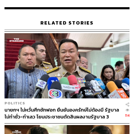
“นายกรัฐมนตรีเชื่อมั่นในศักยภาพอุตสาหกรรมการท่องเที่ยว
เชิงสุขภาพของไทยที่ได้รับการยอมรับในระดับนานาชาติ ทั้ง
RELATED STORIES
ในด้านการแพทย์ และการบริการสุขภาพ ซึ่งรัฐบาลก็ได้เร่ง
เดินหน้าพัฒนาและยกระดับประเทศไทย เพื่อมุ่งสู่การเป็น
ศูนย์กลางบริการเพื่อส่งเสริมสุขภาพ (Wellness Hub) จะเป็น
อีกหนึ่งกลไกสำคัญในการขับเคลื่อนเศรษฐกิจของประเทศ”
อนุชากล่าว
สำหรับเขื่อน กฟผ. นำร่อง 9 แห่ง ได้แก่
– ภาคเหนือ 2 แห่ง ได้แก่ เขื่อนสิริกิติ์ จังหวัดอุตรดิตถ์ และ
เขื่อนภูมิพล จังหวัดตาก
– ภาคใต้ 2 แห่ง ได้แก่ โรงไฟฟ้ากระบี่ จังหวัดกระบี่ และ
POLITICS
เขื่อนรัชชประภา จังหวัดสุราษฎร์ธานี
นายกฯ ไม่หวั่นศึกซักฟอก ยืนยันองครักษ์ไม่ต้องมี รัฐบาล
– ภาคตะวันออกเฉียงเหนือ 3 แห่ง ได้แก่ เขื่อนอุบลรัตน์
114
ไม่ทำชั่ว-ทำเลว โยนประชาชนตัดสินผลงานรัฐบาล 3
จังหวัดขอนแก่น โรงไฟฟ้าลำตะคองชลภาวัฒนา จังหวัด
เดือน
นครราชสีมา และเขื่อนจุฬาภรณ์ จังหวัดชัยภูมิ- ภาคตะวัน