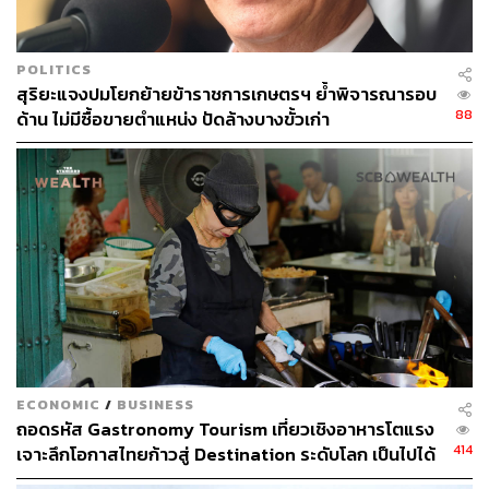
POLITICS
สุริยะแจงปมโยกย้ายข้าราชการเกษตรฯ ย้ำพิจารณารอบ
88
ด้าน ไม่มีซื้อขายตำแหน่ง ปัดล้างบางขั้วเก่า
ECONOMIC
/
BUSINESS
ถอดรหัส Gastronomy Tourism เที่ยวเชิงอาหารโตแรง
414
เจาะลึกโอกาสไทยก้าวสู่ Destination ระดับโลก เป็นไปได้
แค่ไหน