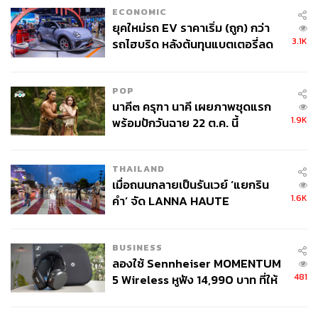
ECONOMIC
ยุคใหม่รถ EV ราคาเริ่ม (ถูก) กว่า
3.1K
รถไฮบริด หลังต้นทุนแบตเตอรี่ลด
ลง - จีนแห่บุกตลาดเกิดใหม่
POP
นาคี๓ ครุฑา นาคี เผยภาพชุดแรก
1.9K
พร้อมปักวันฉาย 22 ต.ค. นี้
THAILAND
ภาพ:
lewishamilton / instagram
เมื่อถนนกลายเป็นรันเวย์ ‘แยกริน
1.6K
คำ’ จัด LANNA HAUTE
TAGS:
Formula 1
Instagram
Tokyo
ซามูไร
COUTURE กลางสายฝน
Lewis Hamilton
Motorsport
F1
Japanese Grand Prix
Kill Bill
BUSINESS
ลองใช้ Sennheiser MOMENTUM
481
5 Wireless หูฟัง 14,990 บาท ที่ให้
ผู้ใช้ถอดเปลี่ยนแบตเองได้ ก่อนกฎ
EU บังคับปีหน้า