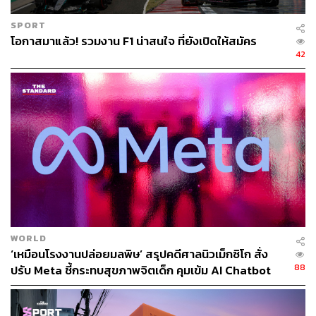
SPORT
โอกาสมาแล้ว! รวมงาน F1 น่าสนใจ ที่ยังเปิดให้สมัคร
42
WORLD
‘เหมือนโรงงานปล่อยมลพิษ’ สรุปคดีศาลนิวเม็กซิโก สั่ง
88
ปรับ Meta ชี้กระทบสุขภาพจิตเด็ก คุมเข้ม AI Chatbot