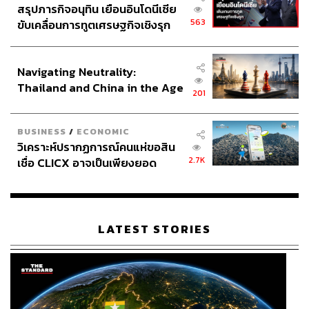
สรุปภารกิจอนุทิน เยือนอินโดนีเซีย
563
ขับเคลื่อนการทูตเศรษฐกิจเชิงรุก
ประกาศหุ้นส่วนยุทธศาสตร์ไทย –
อินโดนีเซีย
Navigating Neutrality:
Thailand and China in the Age
201
of a New Global Order
BUSINESS
/
ECONOMIC
วิเคราะห์ปรากฏการณ์คนแห่ขอสิน
2.7K
เชื่อ CLICX อาจเป็นเพียงยอด
ภูเขาน้ำแข็ง ของปัญหาหนี้ครัว
เรือนไทยที่ถูกซุกไว้
LATEST STORIES