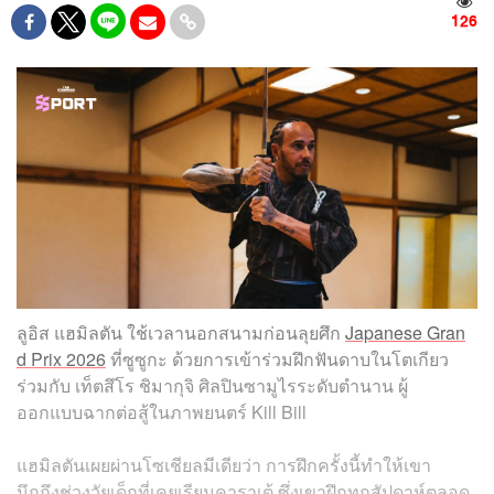
126
ลูอิส แฮมิลตัน ใช้เวลานอกสนามก่อนลุยศึก
Japanese Gran
d Prix 2026
ที่ซูซูกะ ด้วยการเข้าร่วมฝึกฟันดาบในโตเกียว
ร่วมกับ เท็ตสึโร ชิมากุจิ ศิลปินซามูไรระดับตำนาน ผู้
ออกแบบฉากต่อสู้ในภาพยนตร์ Kill Bill
แฮมิลตันเผยผ่านโซเชียลมีเดียว่า การฝึกครั้งนี้ทำให้เขา
นึกถึงช่วงวัยเด็กที่เคยเรียนคาราเต้ ซึ่งเขาฝึกทุกสัปดาห์ตลอด