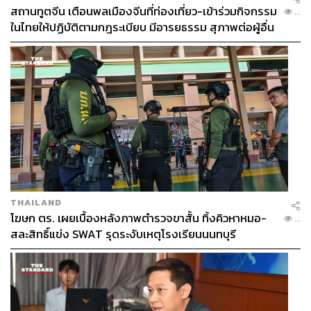
สถานทูตจีน เตือนพลเมืองจีนที่ท่องเที่ยว-เข้าร่วมกิจกรรม
...
ในไทยให้ปฏิบัติตามกฎระเบียบ มีอารยธรรม สุภาพต่อผู้อื่น
THAILAND
โฆษก ตร. เผยเบื้องหลังภาพตำรวจขาสั้น ทิ้งคิวหาหมอ-
...
สละสิทธิ์แข่ง SWAT รุดระงับเหตุโรงเรียนนนทบุรี