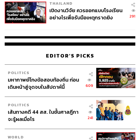
THAILAND
เปิดงานวิจัย ควรออกแบบโรงเรียน
291
อย่างไรเพื่อรับมือเหตุกราดยิง
127
ABOUT THE AUTHOR
EDITOR'S PICKS
อนุชิต ไกรวิจิตร
Content Creator ประจำกองบรรณาธิการข่าว
กีฬา สำนักข่าว THE STANDARD ผู้มีงาน
POLITICS
อดิเรกคือการสัมภาษณ์ BNK48
มหากาพย์โกงข้อสอบท้องถิ่น ก่อน
609
เดินหน้าสู่จุดจบในสัปดาห์นี้
POLITICS
เส้นทางคดี 44 สส. ในชั้นศาลฎีกา
241
จะรู้ผลเมื่อไร
WORLD