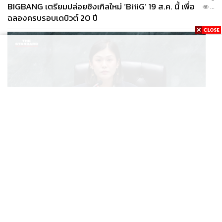
BIGBANG เตรียมปล่อยซิงเกิลใหม่ ‘BiiiG’ 19 ส.ค. นี้ เพื่อ
...
ฉลองครบรอบเดบิวต์ 20 ปี
POLITICS
ประธานสภา กทม. นัดประชุม 17 ส.ค. ตั้งคณะกรรมการสอบ
...
ข้อเท็จจริงกรณี ส.ก. เสียบบัตรแทนกัน