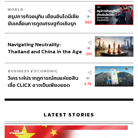
ตาย ก็เป็นสัญญาณที่น่าเป็นห่วงเช่นกันว่าเขาอาจจะกำลังคิด
WORLD
ฆ่าตัวตายจริงๆ
สรุปภารกิจอนุทิน เยือนอินโดนีเซีย
563
ขับเคลื่อนการทูตเศรษฐกิจเชิงรุก
ถ้ามีคนอยากฆ่าตัวตาย สิ่งที่เราควรทำคืออะไร
ประกาศหุ้นส่วนยุทธศาสตร์ไทย –
รับฟัง ให้เขาระบายความรู้สึกออกมาให้มากที่สุด
อินโดนีเซีย
จนกว่าเขาจะรู้สึกดีขึ้น แม้กระทั่งถ้าเขารู้สึกอยากฆ่า
Navigating Neutrality:
ตัวตายก็ปล่อยให้เขาพูดออกมาว่าเขารู้สึกอย่างไร
Thailand and China in the Age
201
เพราะเมื่อเขาพูด มันจะลดพลังในการอยากตายลง
of a New Global Order
สิ่งที่ควรพูดคือ “เรามีเวลาให้คุณ ระบายมาได้ เรายินดี
รับฟัง”
BUSINESS
/
ECONOMIC
วิเคราะห์ปรากฏการณ์คนแห่ขอสิน
หลีกเลี่ยงคำพูดที่มีน้ำเสียงของการตัดสิน เช่น
2.7K
เชื่อ CLICX อาจเป็นเพียงยอด
“ใจเย็นๆ” เพราะเขารู้สึกว่าทุกข์ร้อนขนาดนี้จะ
ภูเขาน้ำแข็ง ของปัญหาหนี้ครัว
ให้ใจเย็นก็คงไม่ไหว
เรือนไทยที่ถูกซุกไว้
“เรื่องแค่นี้เอง” เพราะพูดแบบนี้คนฟังจะรู้สึกตัว
เองไม่ฉลาดพอที่จะรับมือกับปัญหาได้ เหมือนไป
LATEST STORIES
ดูถูกเขา ที่จริงแล้วทุกข์ของใครก็ใหญ่ที่สุด
สำหรับเขา และความทุกข์จะเล็กเสมอเมื่อไม่ได้
เป็นความทุกข์ของเรา
“ไม่เป็นไรนะ” เพราะแสดงว่าเราไม่รู้สึกว่าสิ่งที่