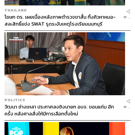
ไม่ไหวแล้ว”
ไม่ควรเปลี่ยนเรื่องพูด ควรปล่อยให้เขาได้พูดมากที่สุด
THAILAND
และให้เขารู้สึกว่าเราให้เขาเป็นคนที่สำคัญที่สุด ณ
โฆษก ตร. เผยเบื้องหลังภาพตำรวจขาสั้น ทิ้งคิวหาหมอ-
...
สละสิทธิ์แข่ง SWAT รุดระงับเหตุโรงเรียนนนทบุรี
เวลานี้ที่เราอยู่รับฟังเขา
ไม่จำเป็นต้องบอกวิธีการแก้ปัญหา เพราะนั่นไม่ใช่สิ่งที่
คนฟังต้องการ กลับไปที่หลักการเดิมว่า เราต้องเชื่อว่า
มนุษย์ทุกคนมีศักยภาพในการคิด การหาทางออกด้วย
ตัวเองเมื่ออยู่ในสภาวะจิตใจที่เป็นปกติ หน้าที่ของเรา
ไม่ใช่การเข้าไปช่วยแก้ปัญหา แต่ทำหน้าที่ให้เขารู้สึก
ว่าเขาไม่ได้โดดเดี่ยว ไม่ได้เผชิญปัญหาเพียงลำพัง ยังมี
คนที่ไม่ตัดสินอะไรเขาเลยไม่ว่าเขาจะไปทำอะไรมา
หรือเจอเรื่องราวเลวร้ายแค่ไหนในชีวิต เราควรทำ
หน้าที่เป็นผู้ฟังที่ช่วยปรับสภาวะทางจิตใจของเขาจาก
ภาวะวิกฤตให้กลายเป็นปกติ เป็นกระจกสะท้อนสิ่งที่เขา
POLITICS
คิด เมื่อเขาได้ยินสิ่งที่ตัวเองคิดเรื่อยๆ เขาจะเริ่มทบทวน
วัฒนา ช่างเหลา ประกาศลงชิงนายก อบจ. ขอนแก่น อีก
...
ได้เองว่าจะแก้ปัญหาอย่างไร เราไม่ได้อยู่ในสถานะคน
ครั้ง หลังศาลสั่งให้มีการเลือกตั้งใหม่
ที่จะไปแก้ปัญหาให้เขา ไม่ต้องบอกเขาว่าเขาควรทำ
อย่างไร เพราะเมื่อจิตใจเขาอยู่ในสภาวะปกติแล้ว เขา
จะคิดได้เอง และเราต้องเคารพสิทธิ์ในการเลือกทาง