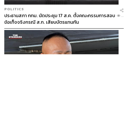
POLITICS
ไม่ว่าเขาจะผ่านอะไรมาก็ตาม เราไม่ได้มีหน้าที่ไป
ประธานสภา กทม. นัดประชุม 17 ส.ค. ตั้งคณะกรรมการสอบ
...
ช่วยเขาแก้ปัญหา แต่มีหน้าที่รับฟังและทำให้
ข้อเท็จจริงกรณี ส.ก. เสียบบัตรแทนกัน
เขามีกำลังใจพอที่จะเผชิญปัญหานั้นด้วยความ
รู้สึกที่ไม่โดดเดี่ยวอีกต่อไป
เราจะป้องกันไม่ให้เกิดการฆ่าตัวตายได้อย่างไร
ที่จริงทุกปัญหามีค่าสำหรับการรับฟังเสมอ ไม่ว่าจะเป็นปัญหา
เล็กหรือปัญหาใหญ่ ไม่จำเป็นต้องรอให้มีคนบอกว่าอยากฆ่า
ตัวตาย แต่เมื่อไรที่มีคนรู้สึกมีความทุกข์ เราต้องทำให้เขา
THAILAND
รู้สึกว่าเขาไม่อยู่คนเดียวในโลกนี้ เขามีคุณค่าสำหรับเรา เรา
ผอ.ศูนย์ข่าวสารไทย-กัมพูชา ยันไทยย้ำเคารพ UN ขอฟัง
...
ไม่ตัดสินเขา ไม่ว่าเขาจะผ่านอะไรมาก็ตาม เราไม่ได้มีหน้าที่
ความสองข้างอย่างเป็นกลาง ขอโลกร่วมตรวจสอบข้อเท็จ
ไปช่วยเขาแก้ปัญหา แต่มีหน้าที่รับฟังและทำให้เขามีกำลังใจ
จริง
พอที่จะเผชิญปัญหานั้นด้วยความรู้สึกที่ไม่โดดเดี่ยวอีกต่อไป