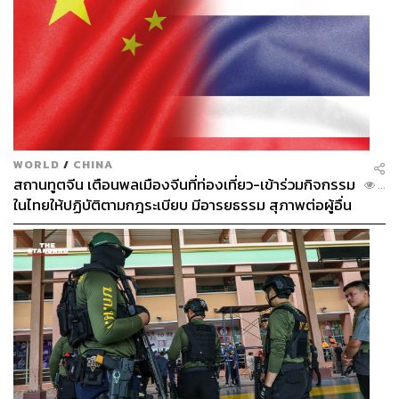
เขาเจออยู่เป็นเรื่องสำคัญ แต่สำหรับเขามันเป็น
เรื่องสำคัญมาก
“อย่าคิดสั้น” เพราะเป็นคำสั่ง เขาอาจจะโดนคน
ตัดสินมาเยอะแล้ว เพราะฉะนั้นเขาไม่ต้องการ
ให้มีใครสั่งเขา เขาแค่ต้องการคนที่รับฟัง คนที่
เข้าใจ คนที่ไม่ตัดสินเขา
“อย่าคิดมาก” เพราะเมื่อเขารู้สึกว่าปัญหามัน
WORLD
/
CHINA
ใหญ่เกินกว่าที่เขาจะรับมือได้ จะห้ามไม่ให้เขา
สถานทูตจีน เตือนพลเมืองจีนที่ท่องเที่ยว-เข้าร่วมกิจกรรม
...
คิดมากได้อย่างไร
ในไทยให้ปฏิบัติตามกฎระเบียบ มีอารยธรรม สุภาพต่อผู้อื่น
“ทำไมไม่รักตัวเอง ไม่คิดถึงพ่อแม่บ้างเหรอ”
เพราะเป็นการตัดสินเขา และเขาเองก็อาจจะ
ทุกข์มากจนไม่อยากบอกพ่อแม่ เขาทุกข์มากอยู่
แล้ว ทุกคนก็มีความรักตัวเองทั้งนั้น เพียงแต่ ณ
เวลานั้นเขารู้สึกว่าตัวเองไม่มีค่าพอ
“แล้วมันจะผ่านไป” พูดได้ แต่อย่าเพิ่งพูดคำนี้เร็ว
ไป รอให้สภาวะทางจิตใจเขาเริ่มสงบก่อนแล้ว
อาจจะพูดได้ เพราะถ้าพูดเร็วไป เขาจะรู้สึกว่า “ก็
นี่ไง มันยังไม่ผ่านไป มันต้องรออีกเท่าไร จะรอ