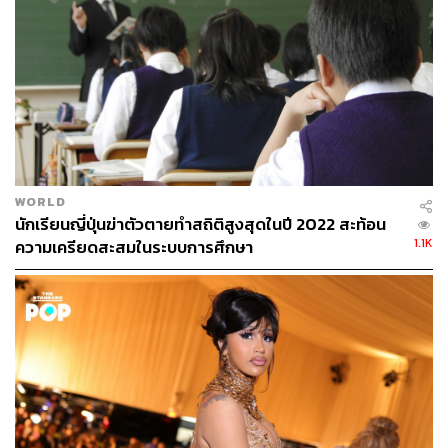
คน เท่ากับว่าทุก 2 ชั่วโมงจะมีคนฆ่าตัวตายสำเร็จ 2
คน และในทุกประชากร 100,000 คน จะมีคนฆ่าตัวตาย
สำเร็จ 6 คน
10 อันดับของจังหวัดที่มีการฆ่าตัวตายสูงสุดนั้นมีถึง 9
จังหวัดที่เป็นจังหวัดในภาคเหนือตอนบน โดย
ใน
ประเทศไทย จังหวัดลำพูน ครองสถิติการฆ่าตัวตาย
สูงสุด
ติดต่อมาหลายปีแล้ว
ข้อสังเกตหนึ่งก็คือ ประเทศและพื้นที่ที่มีอัตราการฆ่าตัว
WORLD
ตายสูงนั้นล้วนเป็นประเทศที่มีวัฒนธรรมการรักษาหน้า
นักเรียนญี่ปุ่นฆ่าตัวตายทำสถิติสูงสุดในปี 2022 สะท้อน
ให้ความสำคัญกับภาพลักษณ์ เพราะฉะนั้นเมื่อมีความ
1.1K
ความเครียดสะสมในระบบการศึกษา
ทุกข์ก็มักจะไม่ยอมเปิดเผยหรือระบายให้คนรอบข้างฟัง
หรือไม่สามารถรับความรู้สึกล้มเหลวที่กระทบต่อภาพ
ลักษณ์ได้ เมื่อทุกข์ก็จะยิ่งรู้สึกทุกข์หนักกว่าเดิม
นอกจากนั้นยังพบว่าการดื่มแอลกอฮอล์มีส่วนทำให้เกิด
การฆ่าตัวตายได้เช่นกัน เนื่องจากแอลกอฮอล์เร่งความ
รู้สึกโศกเศร้า และทำให้ไม่สามารถควบคุมสติได้
ช่วงอายุที่มีการฆ่าตัวตายสูงสุดอยู่ในช่วงวัยทำงาน
อายุ 30-35 ปี