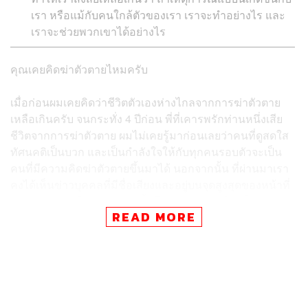
เรา หรือแม้กับคนใกล้ตัวของเรา เราจะทำอย่างไร และ
เราจะช่วยพวกเขาได้อย่างไร
คุณเคยคิดฆ่าตัวตายไหมครับ
เมื่อก่อนผมเคยคิดว่าชีวิตตัวเองห่างไกลจากการฆ่าตัวตาย
เหลือเกินครับ จนกระทั่ง 4 ปีก่อน พี่ที่เคารพรักท่านหนึ่งเสีย
ชีวิตจากการฆ่าตัวตาย ผมไม่เคยรู้มาก่อนเลยว่าคนที่ดูสดใส
ทัศนคติเป็นบวก และเป็นกำลังใจให้กับทุกคนรอบตัวจะเป็น
คนที่มีความคิดฆ่าตัวตายขึ้นมาได้ นอกจากนั้น ที่ผ่านมาเรา
คงได้เห็นข่าวบุคคลที่มีชื่อเสียงและอยู่บนจุดสูงสุดของหน้าที่
การงานตัดสินใจฆ่าตัวตาย ทั้ง โรบิน วิลเลียมส์, อเล็กซานเด
READ MORE
อร์ แม็กควีน, เคท สเปด ฯลฯ และคงทำให้เราสงสัยเหลือเกิน
ว่า ถ้าเหตุการณ์แบบนี้เกิดขึ้นกับเรา หรือแม้กับคนใกล้ตัว
ของเรา เราจะทำอย่างไร และเราจะช่วยพวกเขาได้อย่างไร
ในโอกาสที่วันที่ 10 กันยายนของทุกปี คือวันป้องกันการฆ่า
ตัวตายโลก ผมได้มาพูดคุยกับ คุณตระการ เชนศรี นายก