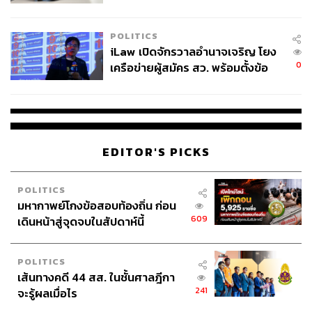
และอยู่ในสภาวะทางจิตใจแบบเดียวกัน เราจะทำแบบเดียวกับ
ผู้ใช้ถอดเปลี่ยนแบตเองได้ ก่อนกฎ
เขาหรือเปล่า สิ่งที่เรารู้สึกว่าคนฆ่าตัวตายไม่รักตัวเองมาจาก
EU บังคับปีหน้า
POLITICS
ความรู้สึกเมื่อเราอยู่ในสภาวะปกติแล้วมองไปยังคนที่อยู่ใน
iLaw เปิดจักรวาลอำนาจเจริญ โยง
สภาวะวิกฤต เพราะฉะนั้นมันไม่มีทางเหมือนกัน เราไม่ควร
0
เครือข่ายผู้สมัคร สว. พร้อมตั้งข้อ
ไปตัดสินเขา
สังเกตลงสมัครตรงคุณสมบัติหรือ
ไม่
สัญญาณบอกเหตุว่าคนใกล้ตัวอาจกำลังคิดฆ่าตัวตายคือ
อะไร
สังเกตได้จากการเปลี่ยนแปลงทางบุคลิกภาพโดยเฉียบพลัน
EDITOR'S PICKS
ทั้งจากปกติร่าเริงกลายเป็นคนเศร้า เพราะอาจเป็นสัญญาณ
ว่าเขากำลังรู้สึกไม่เหลือใคร หรือแม้กระทั่งเมื่อก่อนเคยเป็น
คนเงียบๆ จู่ๆ กลายเป็นคนร่าเริงมากๆ ก็น่าเป็นห่วงเช่นกัน
POLITICS
มหากาพย์โกงข้อสอบท้องถิ่น ก่อน
เพราะอาจแปลว่าเขาได้เตรียมตัวทุกอย่างไว้แล้ว ไม่มีอะไร
609
เดินหน้าสู่จุดจบในสัปดาห์นี้
ต้องห่วงแล้ว
นอกจากนั้นสามารถสังเกตได้จากคำพูดของเขาที่แสดง
POLITICS
ลักษณะความโดดเดี่ยว เช่น “ไม่รู้จะอยู่ไปทำไม” “เราไม่มีค่า
เส้นทางคดี 44 สส. ในชั้นศาลฎีกา
อะไรเลย” “ถ้าไม่มีเราสักคนคงไม่มีอะไรเปลี่ยนแปลงไป
241
จะรู้ผลเมื่อไร
หรอก” แม้กระทั่งถ้ามีการพูดออกมาตรงๆ ว่าเขาคิดฆ่าตัว