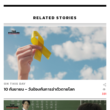
RELATED STORIES
สถานการณ์ความรุนแรงของการฆ่าตัวตายในประเทศไทย
และทั่วโลก
ON THIS DAY
ประเทศที่มีอัตราการฆ่าตัวตายสูงที่สุดในโลกคือ
10 กันยายน – วันป้องกันการฆ่าตัวตายโลก
ประเทศกรีนแลนด์ รองลงมาคือประเทศในกลุ่มยุโรป
331
ตะวันออก
ในเอเชียประเทศที่มีอัตราการฆ่าตัวตาย
สูงสุดคือเกาหลีใต้ ญี่ปุ่น และศรีลังกา
โดยเฉลี่ยประเทศไทยมีคนฆ่าตัวตายสำเร็จปีละ 4,000