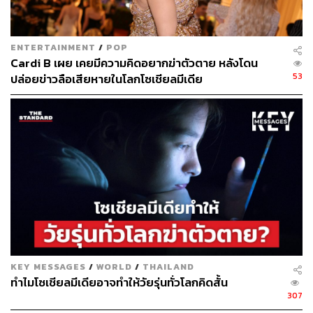
ผู้ชายเป็นเพศที่มีการฆ่าตัวตายสูงกว่าผู้หญิง อธิบายได้
ว่าผู้ชายเป็นเพศที่มักจะเก็บความรู้สึกไว้ไม่ยอมบอก
ใคร เปิดเผยไม่ได้ว่ามีความทุกข์ นอกจากนั้น ผู้ชายยัง
ENTERTAINMENT
/
POP
ใช้วิธีการฆ่าตัวตายที่รุนแรง ทำให้การฆ่าตัวตายนั้น
Cardi B เผย เคยมีความคิดอยากฆ่าตัวตาย หลังโดน
สำเร็จด้วย
53
ปล่อยข่าวลือเสียหายในโลกโซเชียลมีเดีย
ที่น่าเป็นห่วงกว่านั้นคือ การฆ่าตัวตายไม่เพียงแต่สร้าง
ผลกระทบต่อผู้เสียชีวิต แต่ผู้เสียชีวิตจากการฆ่าตัวตาย
1 คนจะสร้างผลกระทบทางจิตใจไปยังผู้คนใกล้ชิดอย่าง
น้อยอีก 5 คน นั่นเท่ากับมีคนมีความทุกข์เป็นวงกว้าง
ขึ้นเรื่อยๆ จากการที่มีคนฆ่าตัวตาย
ประเด็นที่ทำให้คนคิดฆ่าตัวตายมากที่สุดตามที่
โทรเข้ามาหาคอลเซ็นเตอร์ของสะมาริตันส์ คือ
ประเด็นความสัมพันธ์ระหว่างบุคคลใน
KEY MESSAGES
/
WORLD
/
THAILAND
ทำไมโซเชียลมีเดียอาจทำให้วัยรุ่นทั่วโลกคิดสั้น
ครอบครัว ทั้งระหว่างสามี-ภรรยา คนรัก และ
307
ระหว่างพ่อแม่-ลูก