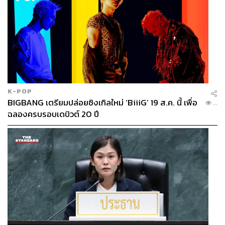
เดินชีวิตของเขา
ต่อให้เรารับฟังความรู้สึกของเขาแล้ว ไม่ได้แปลว่าเขา
จะล้มเลิกการฆ่าตัวตายไปเลยในทันที สิ่งที่เราทำได้คือ
ทำให้เขารู้สึกว่าไม่ได้เผชิญปัญหาเพียงคนเดียว รับฟัง
เขาจนกว่าเขาจะสบายใจขึ้น
การฆ่าตัวตายเป็นหนึ่งในทางออกของปัญหา แต่ทุก
ปัญหาไม่มีทางออกเดียวคือการฆ่าตัวตาย หน้าที่ของ
K-POP
เราคือช่วยให้เขาอยู่ในสภาวะที่ปกติพอจะพิจารณาเห็น
BIGBANG เตรียมปล่อยซิงเกิลใหม่ ‘BiiiG’ 19 ส.ค. นี้ เพื่อ
...
ทางออกในชีวิตให้ได้มากที่สุด และให้เขาเป็นผู้เลือก
ฉลองครบรอบเดบิวต์ 20 ปี
ถ้าเขาได้พิจารณาด้วยตัวเองแล้วว่าชีวิตมีทางออกอื่นๆ
อีกนอกจากการฆ่าตัวตาย แนวโน้มที่เขาจะฆ่าตัวตายก็
จะมีน้อยลง ขณะเดียวกันถ้าเขาได้พิจารณาทุกทาง
เลือกแล้ว และยังคงรู้สึกว่าการเลือกทางออกที่การฆ่า
ตัวตายเป็นสิ่งที่เขาต้องการ นั่นก็เป็นสิทธิ์โดยชอบธรรม
ของเขา ประเด็นสำคัญคือการที่เขาได้เลือกเส้นทางเดิน
ชีวิตของตัวเอง และเราต้องเคารพการตัดสินใจของเขา