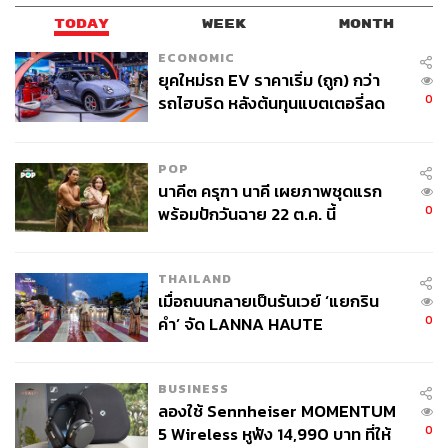
จริงความรู้สึกอยากฆ่าตัวตายเป็นความรู้สึกชั่ววูบที่มาจาก
TODAY
WEEK
MONTH
ความรู้สึกว่าเขาไม่มีคุณค่า รู้สึกเหมือนอยู่คนเดียวในโลก
ECONOMIC
รู้สึกว่าไม่มีใครเข้าใจเขา รู้สึกว่าสิ่งที่เขาเจออยู่เป็นความผิด
ยุคใหม่รถ EV ราคาเริ่ม (ถูก) กว่า
จนไม่กล้าให้คนอื่นรู้ เพราะกลัวคนอื่นจะตัดสินเขาหรือทำให้
0
รถไฮบริด หลังต้นทุนแบตเตอรี่ลด
คนอื่นผิดหวัง แต่พอได้รู้สึกว่ามีคนเคียงข้างเขา มีคนที่ไม่
ลง - จีนแห่บุกตลาดเกิดใหม่
ตัดสินเขา ก็จะรู้สึกมีกำลังใจมากพอที่จะไม่อยากคิดฆ่าตัว
ตายแล้ว
POP
นาคี๓ ครุฑา นาคี เผยภาพชุดแรก
0
พร้อมปักวันฉาย 22 ต.ค. นี้
คนที่ฆ่าตัวตายคือคนไม่รักตัวเอง เป็นคนคิดสั้น?
คนเรามีศักยภาพในการแก้ปัญหาได้เมื่ออยู่ในสภาวะจิตใจที่
เป็นปกติ แต่เมื่ออยู่ในสภาวะวิกฤตหรือกำลังมีความทุกข์
THAILAND
ความสามารถในการตัดสินใจจะน้อยลง อย่างที่บอกคือคน
เมื่อถนนกลายเป็นรันเวย์ ‘แยกริน
ฆ่าตัวตายไม่ใช่เพราะเขาไม่รู้ว่าเขาจะแก้ปัญหาอย่างไร แต่
0
คำ’ จัด LANNA HAUTE
เพราะเขารู้สึกว่ากำลังเผชิญปัญหาโดยลำพังและไร้ค่าเกิน
COUTURE กลางสายฝน
กว่าที่จะมีชีวิตอยู่
BUSINESS
เราไม่ควรตัดสินว่าใครอ่อนแอ ใครไม่รักตัวเอง ใครคิดสั้น
ลองใช้ Sennheiser MOMENTUM
เพราะเราไม่มีทางรู้ได้เลยว่าถ้าเราเจอปัญหาแบบเดียวกับเขา
0
5 Wireless หูฟัง 14,990 บาท ที่ให้