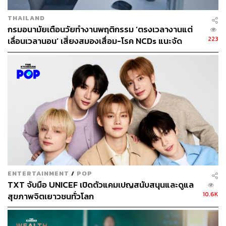
THAILAND
กรมอนามัยเตือนวัยทำงานพฤติกรรม ‘ตรงเวลางานแต่
223
เลื่อนเวลานอน’ เสี่ยงสมองเสื่อม-โรค NCDs แนะจัด
ตารางพักผ่อนให้เหมือนนัดสำคัญ
ENTERTAINMENT
/
POP
TXT จับมือ UNICEF เปิดตัวแคมเปญสนับสนุนและดูแล
10.6K
สุขภาพจิตเยาวชนทั่วโลก