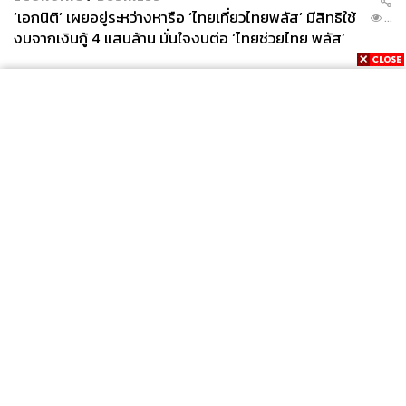
‘เอกนิติ’ เผยอยู่ระหว่างหารือ ‘ไทยเที่ยวไทยพลัส’ มีสิทธิใช้
...
งบจากเงินกู้ 4 แสนล้าน มั่นใจงบต่อ ‘ไทยช่วยไทย พลัส’
เฟส 2 มีเพียงพอ
News
Wealth
Pop
Podcast
Video
Now
Opinion
Careers
Events
Privacy
About
Contact
Policy
FOR
ADVERTISING
MEMBERSHIP