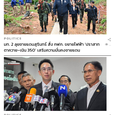
POLITICS
มท. 2 ลุยชายแดนสุรินทร์ สั่ง กฟภ. ขยายไฟฟ้า ‘ปราสาท
...
ตาควาย–เนิน 350’ เสริมความมั่นคงชายแดน
POLITICS