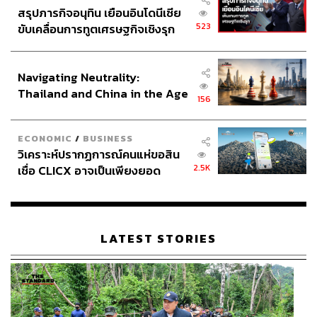
สรุปภารกิจอนุทิน เยือนอินโดนีเซีย
523
ขับเคลื่อนการทูตเศรษฐกิจเชิงรุก
ประกาศหุ้นส่วนยุทธศาสตร์ไทย –
อินโดนีเซีย
Navigating Neutrality:
Thailand and China in the Age
156
of a New Global Order
ECONOMIC
/
BUSINESS
วิเคราะห์ปรากฏการณ์คนแห่ขอสิน
2.5K
เชื่อ CLICX อาจเป็นเพียงยอด
ภูเขาน้ำแข็ง ของปัญหาหนี้ครัว
เรือนไทยที่ถูกซุกไว้
LATEST STORIES