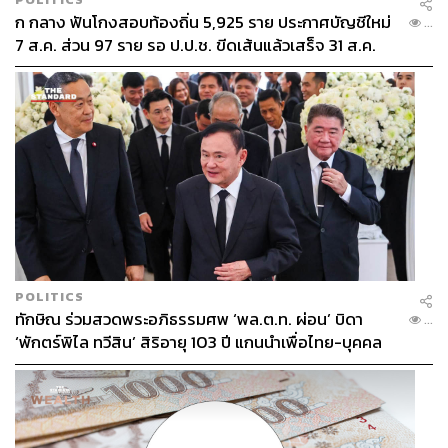
ก กลาง ฟันโกงสอบท้องถิ่น 5,925 ราย ประกาศบัญชีใหม่
...
7 ส.ค. ส่วน 97 ราย รอ ป.ป.ช. ขีดเส้นแล้วเสร็จ 31 ส.ค.
POLITICS
ทักษิณ ร่วมสวดพระอภิธรรมศพ ‘พล.ต.ท. ผ่อน’ บิดา
...
‘พักตร์พิไล ทวีสิน’ สิริอายุ 103 ปี แกนนำเพื่อไทย-บุคคล
หลากวงการร่วมอาลัย