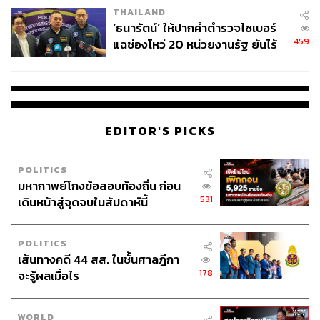
THAILAND
‘ธนารัตน์’ ให้ปากคำตำรวจไซเบอร์
459
แฉช่องโหว่ 20 หน่วยงานรัฐ ยันไร้
นัยทางการเมือง
EDITOR'S PICKS
POLITICS
มหากาพย์โกงข้อสอบท้องถิ่น ก่อน
531
เดินหน้าสู่จุดจบในสัปดาห์นี้
POLITICS
เส้นทางคดี 44 สส. ในชั้นศาลฎีกา
178
จะรู้ผลเมื่อไร
WORLD