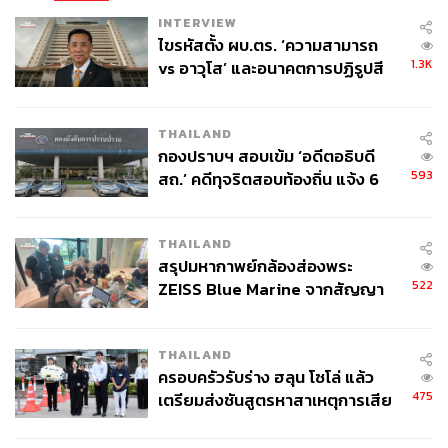
INTERVIEW
ไขรหัสตั้ง ผบ.ตร. ‘ความสามารถ
1.3K
vs อาวุโส’ และอนาคตการปฏิรูปสี
กากี กับ พล.ต.อ. เอก อังสนานนท์
THAILAND
กองปราบฯ สอบเข้ม ‘อดีตอธิบดี
593
สถ.’ คดีทุจริตสอบท้องถิ่น แจ้ง 6
ข้อหาหนัก จ่อชง ป.ป.ช. 12 ส.ค. นี้
THAILAND
สรุปมหากาพย์กล้องส่องพระ
522
ZEISS Blue Marine จากสัญญา
ผลิต 8.3 ล้าน สู่ข้อพิพาท ‘มา
เวลล์ฯ’ ฟ้อง ‘โทน บางแค’ ผิดนัด
THAILAND
จ่ายหนี้-แอบระบุแบรนด์
ครอบครัวรับร่าง ฮลุน โซโล่ แล้ว
475
เตรียมส่งชันสูตรหาสาเหตุการเสีย
ชีวิต