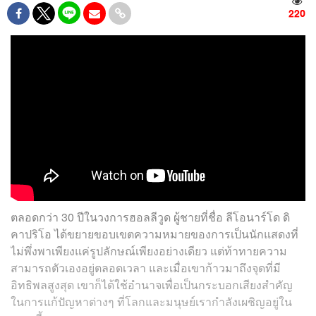
220
ตลอดกว่า 30 ปีในวงการฮอลลีวูด ผู้ชายที่ชื่อ ลีโอนาร์โด ดิ
คาปริโอ ได้ขยายขอบเขตความหมายของการเป็นนักแสดงที่
ไม่พึ่งพาเพียงแค่รูปลักษณ์เพียงอย่างเดียว แต่ท้าทายความ
สามารถตัวเองอยู่ตลอดเวลา และเมื่อเขาก้าวมาถึงจุดที่มี
อิทธิพลสูงสุด เขาก็ได้ใช้อำนาจเพื่อเป็นกระบอกเสียงสำคัญ
ในการแก้ปัญหาต่างๆ ที่โลกและมนุษย์เรากำลังเผชิญอยู่ใน