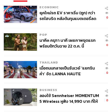
ECONOMIC
ยุคใหม่รถ EV ราคาเริ่ม (ถูก) กว่า
0
รถไฮบริด หลังต้นทุนแบตเตอรี่ลด
ลง - จีนแห่บุกตลาดเกิดใหม่
POP
นาคี๓ ครุฑา นาคี เผยภาพชุดแรก
0
พร้อมปักวันฉาย 22 ต.ค. นี้
THAILAND
เมื่อถนนกลายเป็นรันเวย์ ‘แยกริน
0
คำ’ จัด LANNA HAUTE
COUTURE กลางสายฝน
BUSINESS
ลองใช้ Sennheiser MOMENTUM
0
5 Wireless หูฟัง 14,990 บาท ที่ให้
ผู้ใช้ถอดเปลี่ยนแบตเองได้ ก่อนกฎ