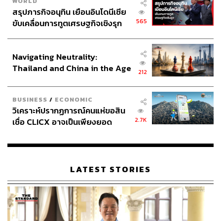
WORLD
สรุปภารกิจอนุทิน เยือนอินโดนีเซีย
565
ขับเคลื่อนการทูตเศรษฐกิจเชิงรุก
ประกาศหุ้นส่วนยุทธศาสตร์ไทย –
อินโดนีเซีย
Navigating Neutrality:
Thailand and China in the Age
212
of a New Global Order
BUSINESS
/
ECONOMIC
วิเคราะห์ปรากฏการณ์คนแห่ขอสิน
2.7K
เชื่อ CLICX อาจเป็นเพียงยอด
ภูเขาน้ำแข็ง ของปัญหาหนี้ครัว
เรือนไทยที่ถูกซุกไว้
LATEST STORIES