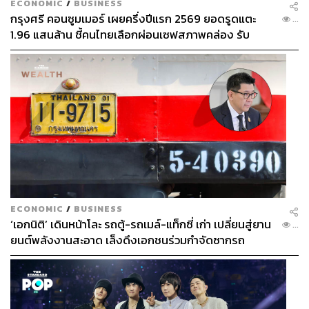
ECONOMIC
/
BUSINESS
กรุงศรี คอนซูมเมอร์ เผยครึ่งปีแรก 2569 ยอดรูดแตะ
...
1.96 แสนล้าน ชี้คนไทยเลือกผ่อนเซฟสภาพคล่อง รับ
เศรษฐกิจผันผวนฉุดผลประกอบการพลาดเป้า
ECONOMIC
/
BUSINESS
‘เอกนิติ’ เดินหน้าโละ รถตู้-รถเมล์-แท็กซี่ เก่า เปลี่ยนสู่ยาน
...
ยนต์พลังงานสะอาด เล็งดึงเอกชนร่วมกำจัดซากรถ