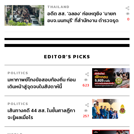
EU บังคับปีหน้า
THAILAND
อดีต สส. ‘ฉลอง’ ก่อเหตุยิง ‘นายก
0
อบจ.นนทบุรี’ ที่สำนักงาน ตำรวจรุด
ลงพื้นที่
EDITOR'S PICKS
POLITICS
มหากาพย์โกงข้อสอบท้องถิ่น ก่อน
623
เดินหน้าสู่จุดจบในสัปดาห์นี้
POLITICS
เส้นทางคดี 44 สส. ในชั้นศาลฎีกา
257
จะรู้ผลเมื่อไร