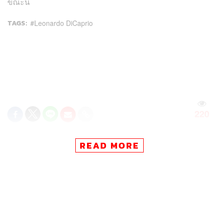
ขณะนี้
TAGS:
Leonardo DiCaprio
220
READ MORE
ABOUT THE AUTHOR
คริสตอฟเฟอร์ สเวนซัน
บรรณาธิการแฟชั่นและคัลเจอร์ต่างประเทศ
ประจำสำนักข่าว THE STANDARD