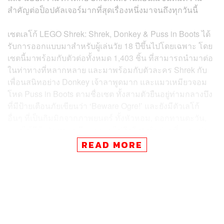
สำคัญต่อป็อปคัลเจอร์มากที่สุดเรื่องหนึ่งมาจนถึงทุกวันนี้
เซตเลโก้ LEGO Shrek: Shrek, Donkey & Puss in Boots ได้
รับการออกแบบมาสำหรับผู้เล่นวัย 18 ปีขึ้นไปโดยเฉพาะ โดย
เซตนี้มาพร้อมกับตัวต่อทั้งหมด 1,403 ชิ้น ที่สามารถนำมาต่อ
ในท่าทางที่หลากหลาย และมาพร้อมกับตัวละคร Shrek กับ
เพื่อนสนิทอย่าง Donkey เจ้าลาพูดมาก และแมวเหมียวจอม
โหด Puss in Boots ตามชื่อเซต ทั้งสามตัวยืนอยู่ท่ามกลางบึง
ที่มีป้ายเตือนภัยเขียนว่า ‘Beware Ogre!’ และยังมีตัวเลโก้
อื่นๆ ที่เป็นกิมมิกจากภาพยนตร์ ทั้งหัวหอม, ดอกทานตะวัน,
ดอกไม้สีฟ้ากับหนามสีแดง รวมไปถึงดีเทลยิบย่อยที่แอบแฝง
อยู่ในท้องของ Shrek อีกด้วย
READ MORE
สำหรับผู้เล่นอายุน้อยหรือนักสะสมสมัครเล่น ทาง LEGO ก็
เตรียมโปรดักต์เอาไว้ผ่านไลน์ BrickHeadz นั่นคือ LEGO
BrickHeadz: Shrek, Donkey & Gingy ที่มาพร้อมกับตัวต่อ
259 ชิ้น เซตเลโก้นี้ประกอบไปด้วย Shrek, Donkey และ
ขนมปังขิง Gingy โดยได้รับการดีไซน์ออกมาในรูปแบบหัว