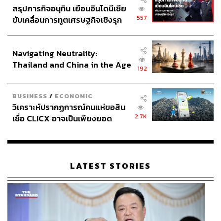
สรุปภารกิจอนุทิน เยือนอินโดนีเซีย
557
ขับเคลื่อนการทูตเศรษฐกิจเชิงรุก
ประกาศหุ้นส่วนยุทธศาสตร์ไทย –
อินโดนีเซีย
Navigating Neutrality:
Thailand and China in the Age
192
of a New Global Order
BUSINESS
/
ECONOMIC
วิเคราะห์ปรากฏการณ์คนแห่ขอสิน
2.7K
เชื่อ CLICX อาจเป็นเพียงยอด
ภูเขาน้ำแข็ง ของปัญหาหนี้ครัว
เรือนไทยที่ถูกซุกไว้
LATEST STORIES