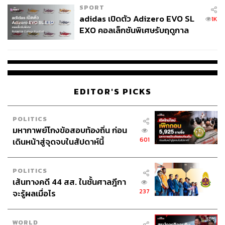
SPORT
adidas เปิดตัว Adizero EVO SL
1K
EXO คอลเล็กชันพิเศษรับฤดูกาล
College Football
EDITOR'S PICKS
POLITICS
มหากาพย์โกงข้อสอบท้องถิ่น ก่อน
601
เดินหน้าสู่จุดจบในสัปดาห์นี้
POLITICS
เส้นทางคดี 44 สส. ในชั้นศาลฎีกา
237
จะรู้ผลเมื่อไร
WORLD