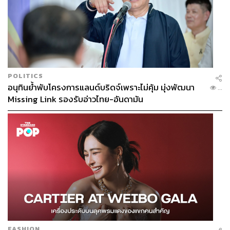
POLITICS
อนุทินย้ำพับโครงการแลนด์บริดจ์เพราะไม่คุ้ม มุ่งพัฒนา
...
Missing Link รองรับอ่าวไทย-อันดามัน
FASHION