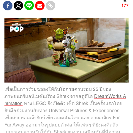
177
เพื่อเป็นการร่วมฉลองให้กับโอกาสครบรอบ 25 ปีของ
ภาพยนตร์แอนิเมชันเรื่อง Shrek จากสตูดิโอ
DreamWorks A
nimation
ทาง LEGO จึงเปิดตัว เซ็ต Shrek เป็นครั้งแรกโดย
จับมือร่วมงานกับทาง Universal Pictures & Experiences
เพื่อถ่ายทอดเจ้ายักษ์เขียวจอมสันโดษ และ อาณาจักร Far
Far Away ออกมาในรูปแบบตัวต่อ ให้แฟนๆ ที่ยังคงคิดถึง
และ มอบความรักให้กับ Shrek ผลงานแอนิเมชันที่มีความ