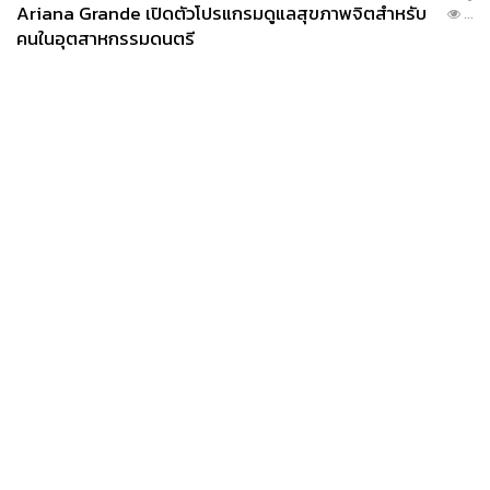
Ariana Grande เปิดตัวโปรแกรมดูแลสุขภาพจิตสำหรับ
...
คนในอุตสาหกรรมดนตรี
News
Wealth
Pop
Podcast
Video
Now
Opinion
Careers
Events
Privacy
About
Contact
Policy
FOR
ADVERTISING
MEMBERSHIP