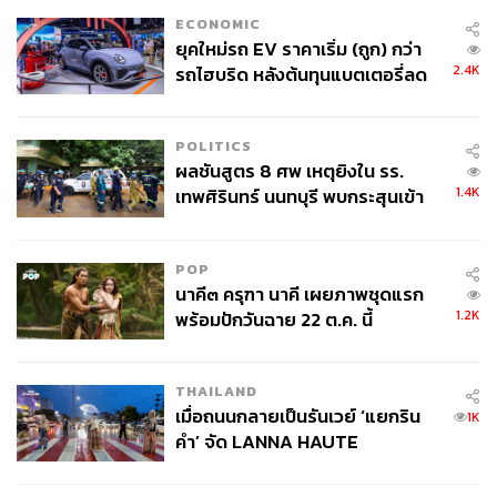
ECONOMIC
ยุคใหม่รถ EV ราคาเริ่ม (ถูก) กว่า
2.4K
รถไฮบริด หลังต้นทุนแบตเตอรี่ลด
ลง - จีนแห่บุกตลาดเกิดใหม่
POLITICS
ผลชันสูตร 8 ศพ เหตุยิงใน รร.
1.4K
เทพศิรินทร์ นนทบุรี พบกระสุนเข้า
จุดสำคัญ ‘ศีรษะ-หน้าอก’ ครูถูกยิง
4 นัด จากระยะไกล
POP
นาคี๓ ครุฑา นาคี เผยภาพชุดแรก
1.2K
พร้อมปักวันฉาย 22 ต.ค. นี้
THAILAND
เมื่อถนนกลายเป็นรันเวย์ ‘แยกริน
1K
คำ’ จัด LANNA HAUTE
COUTURE กลางสายฝน