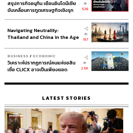
สรุปภารกิจอนุทิน เยือนอินโดนีเซีย
526
ขับเคลื่อนการทูตเศรษฐกิจเชิงรุก
ประกาศหุ้นส่วนยุทธศาสตร์ไทย –
อินโดนีเซีย
Navigating Neutrality:
Thailand and China in the Age
157
of a New Global Order
BUSINESS
/
ECONOMIC
วิเคราะห์ปรากฏการณ์คนแห่ขอสิน
2.5K
เชื่อ CLICX อาจเป็นเพียงยอด
ภูเขาน้ำแข็ง ของปัญหาหนี้ครัว
เรือนไทยที่ถูกซุกไว้
LATEST STORIES