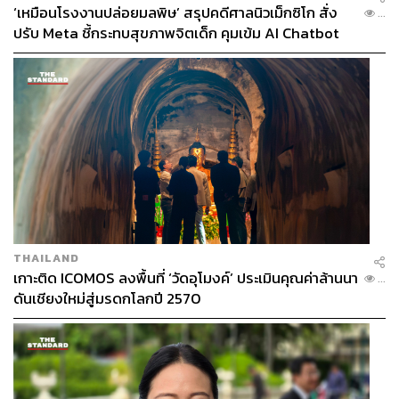
‘เหมือนโรงงานปล่อยมลพิษ’ สรุปคดีศาลนิวเม็กซิโก สั่ง
...
ปรับ Meta ชี้กระทบสุขภาพจิตเด็ก คุมเข้ม AI Chatbot
THAILAND
เกาะติด ICOMOS ลงพื้นที่ ‘วัดอุโมงค์’ ประเมินคุณค่าล้านนา
...
ดันเชียงใหม่สู่มรดกโลกปี 2570