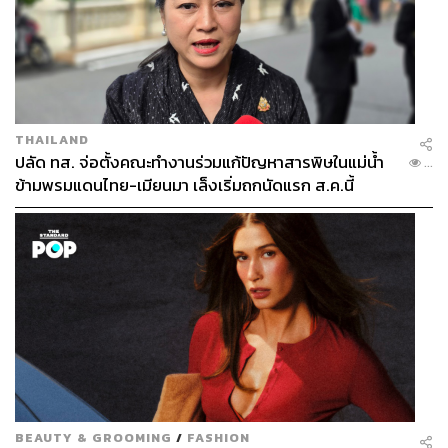
THAILAND
ปลัด ทส. จ่อตั้งคณะทำงานร่วมแก้ปัญหาสารพิษในแม่น้ำ
...
ข้ามพรมแดนไทย-เมียนมา เล็งเริ่มถกนัดแรก ส.ค.นี้
BEAUTY & GROOMING
/
FASHION