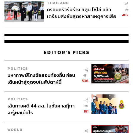
THAILAND
ครอบครัวรับร่าง ฮลุน โซโล่ แล้ว
482
เตรียมส่งชันสูตรหาสาเหตุการเสีย
ชีวิต
EDITOR'S PICKS
POLITICS
มหากาพย์โกงข้อสอบท้องถิ่น ก่อน
536
เดินหน้าสู่จุดจบในสัปดาห์นี้
POLITICS
เส้นทางคดี 44 สส. ในชั้นศาลฎีกา
181
จะรู้ผลเมื่อไร
WORLD