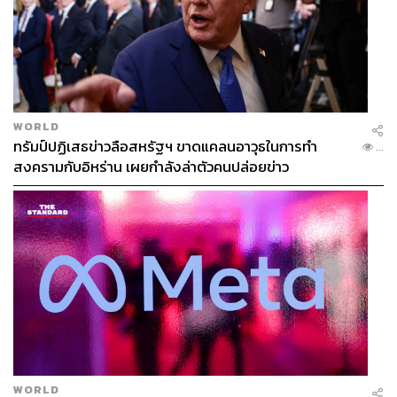
WORLD
ทรัมป์ปฏิเสธข่าวลือสหรัฐฯ ขาดแคลนอาวุธในการทำ
...
สงครามกับอิหร่าน เผยกำลังล่าตัวคนปล่อยข่าว
WORLD