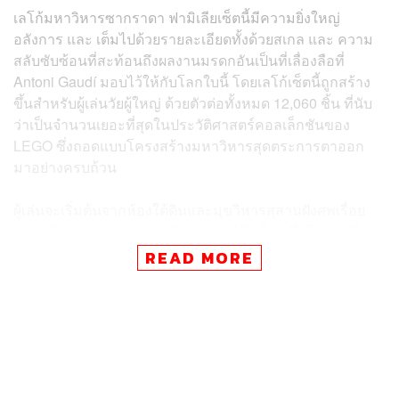
เลโก้มหาวิหารซากราดา ฟามิเลียเซ็ตนี้มีความยิ่งใหญ่
อลังการ และ เต็มไปด้วยรายละเอียดทั้งด้วยสเกล และ ความ
สลับซับซ้อนที่สะท้อนถึงผลงานมรดกอันเป็นที่เลื่องลือที่
Antoni Gaudí มอบไว้ให้กับโลกใบนี้ โดยเลโก้เซ็ตนี้ถูกสร้าง
ขึ้นสำหรับผู้เล่นวัยผู้ใหญ่ ด้วยตัวต่อทั้งหมด 12,060 ชิ้น ที่นับ
ว่าเป็นจำนวนเยอะที่สุดในประวัติศาสตร์คอลเล็กชันของ
LEGO ซึ่งถอดแบบโครงสร้างมหาวิหารสุดตระการตาออก
มาอย่างครบถ้วน
ผู้เล่นจะเริ่มต้นจากห้องใต้ดินและมุขวิหารสุสานฝังศพเรื่อย
มาจนถึงด้านหน้าฝั่งพระคริสต์ประสูติซึ่งเป็นหนึ่งในส่วนที่ถูก
สร้างจนเสร็จสมบูรณ์ภายในตอนที่ Anthoni Gaudí ยังมีชีวิต
READ MORE
อยู่ และส่วนของฝั่งพระคริสต์รับทรมาน จากจุดนั้นโครงสร้าง
จะนำไปสู่โถงกลางหลักของโบสถ์ ห้องเก็บเครื่องพิธีฝั่งตะวัน
ตก และ 6 หอคอยอันโดดเด่นเป็นเอกลักษณ์ ก่อนที่จะปิดท้าย
ด้วยห้องเก็บเครื่องพิธีกรรมฝั่งตะวันออกและโบสถ์ฝั่งความ
รุ่งโรจน์ในที่สุด