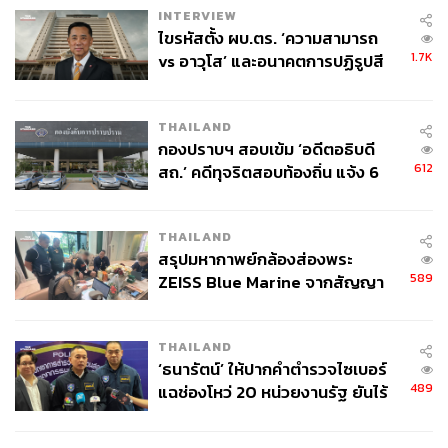
INTERVIEW
ไขรหัสตั้ง ผบ.ตร. ‘ความสามารถ
1.7K
vs อาวุโส’ และอนาคตการปฏิรูปสี
กากี กับ พล.ต.อ. เอก อังสนานนท์
THAILAND
กองปราบฯ สอบเข้ม ‘อดีตอธิบดี
612
สถ.’ คดีทุจริตสอบท้องถิ่น แจ้ง 6
ข้อหาหนัก จ่อชง ป.ป.ช. 12 ส.ค. นี้
THAILAND
สรุปมหากาพย์กล้องส่องพระ
589
ZEISS Blue Marine จากสัญญา
ผลิต 8.3 ล้าน สู่ข้อพิพาท ‘มา
เวลล์ฯ’ ฟ้อง ‘โทน บางแค’ ผิดนัด
THAILAND
จ่ายหนี้-แอบระบุแบรนด์
‘ธนารัตน์’ ให้ปากคำตำรวจไซเบอร์
489
แฉช่องโหว่ 20 หน่วยงานรัฐ ยันไร้
นัยทางการเมือง