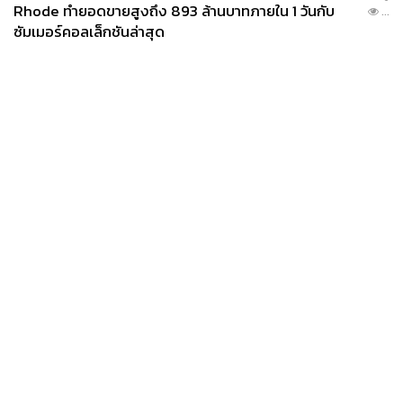
Rhode ทำยอดขายสูงถึง 893 ล้านบาทภายใน 1 วันกับ
...
ซัมเมอร์คอลเล็กชันล่าสุด
News
Wealth
Pop
Podcast
Video
Now
Opinion
Careers
Events
Privacy
About
Contact
Policy
FOR
ADVERTISING
MEMBERSHIP