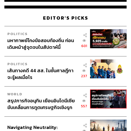
EDITOR'S PICKS
POLITICS
มหากาพย์โกงข้อสอบท้องถิ่น ก่อน
601
เดินหน้าสู่จุดจบในสัปดาห์นี้
POLITICS
เส้นทางคดี 44 สส. ในชั้นศาลฎีกา
237
จะรู้ผลเมื่อไร
WORLD
สรุปภารกิจอนุทิน เยือนอินโดนีเซีย
557
ขับเคลื่อนการทูตเศรษฐกิจเชิงรุก
ประกาศหุ้นส่วนยุทธศาสตร์ไทย –
อินโดนีเซีย
Navigating Neutrality: