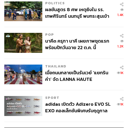
POLITICS
ผลชันสูตร 8 ศพ เหตุยิงใน รร.
1.4K
เทพศิรินทร์ นนทบุรี พบกระสุนเข้า
จุดสำคัญ ‘ศีรษะ-หน้าอก’ ครูถูกยิง
4 นัด จากระยะไกล
POP
นาคี๓ ครุฑา นาคี เผยภาพชุดแรก
1.2K
พร้อมปักวันฉาย 22 ต.ค. นี้
THAILAND
เมื่อถนนกลายเป็นรันเวย์ ‘แยกริน
1K
คำ’ จัด LANNA HAUTE
COUTURE กลางสายฝน
SPORT
adidas เปิดตัว Adizero EVO SL
1K
EXO คอลเล็กชันพิเศษรับฤดูกาล
College Football