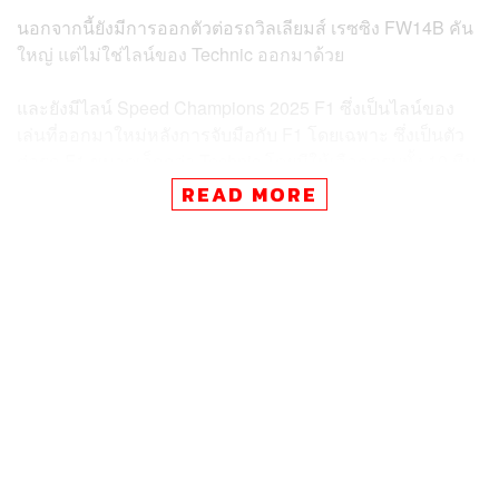
นอกจากนี้ยังมีการออกตัวต่อรถวิลเลียมส์ เรซซิง FW14B คัน
ใหญ่ แต่ไม่ใช่ไลน์ของ Technic ออกมาด้วย
และยังมีไลน์ Speed Champions 2025 F1 ซึ่งเป็นไลน์ของ
เล่นที่ออกมาใหม่หลังการจับมือกับ F1 โดยเฉพาะ ซึ่งเป็นตัว
ต่อรถ F1 ขนาดเล็กกว่า Technic โดยมีให้เลือกครบทั้ง 10 ทีม
READ MORE
ในไลน์ที่ 3 คือไลน์ City จะออกเป็น LEGO City 2025 F1 มีให้
เลือกสะสมหลายรูปแบบ ทั้งรถขนรถ F1, พิตเปลี่ยนยาง, จุด
สตาร์ท และอีกมากมาย
ส่วนไลน์สุดท้ายคือ LEGO F1 Collectible Series ซึ่งจะเป็น
รถ F1 ขนาดจิ๋ว โดยจะออกวางขายครบทั้ง 10 ทีม