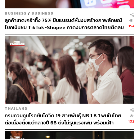
BUSINESS
/
BUSINESS
ลูกค้าเทตะกร้าทิ้ง 75% บีบแบรนด์หั่นงบสร้างภาพลักษณ์
354
โยกเงินซบ TikTok-Shopee คาดงบการตลาดไทยติดลบ
ครั้งแรกในรอบ 14 ปี
THAILAND
กรมควบคุมโรคยันโควิด 19 สายพันธุ์ NB.1.8.1 พบในไทย
102
ต่อเนื่องตั้งแต่กลางปี 68 ยังไม่รุนแรงเพิ่ม พร้อมเฝ้า
ระวัง-ติดตามใกล้ชิด