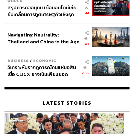
WORLD
สรุปภารกิจอนุทิน เยือนอินโดนีเซีย
514
ขับเคลื่อนการทูตเศรษฐกิจเชิงรุก
ประกาศหุ้นส่วนยุทธศาสตร์ไทย –
อินโดนีเซีย
Navigating Neutrality:
Thailand and China in the Age
149
of a New Global Order
BUSINESS
/
ECONOMIC
วิเคราะห์ปรากฏการณ์คนแห่ขอสิน
2.5K
เชื่อ CLICX อาจเป็นเพียงยอด
ภูเขาน้ำแข็ง ของปัญหาหนี้ครัว
เรือนไทยที่ถูกซุกไว้
LATEST STORIES