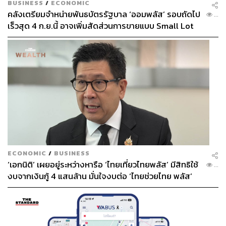
BUSINESS
/
ECONOMIC
คลังเตรียมจำหน่ายพันธบัตรรัฐบาล ‘ออมพลัส’ รอบถัดไป
...
เร็วสุด 4 ก.ย.นี้ อาจเพิ่มสัดส่วนการขายแบบ Small Lot
First มากขึ้น
ECONOMIC
/
BUSINESS
‘เอกนิติ’ เผยอยู่ระหว่างหารือ ‘ไทยเที่ยวไทยพลัส’ มีสิทธิใช้
...
งบจากเงินกู้ 4 แสนล้าน มั่นใจงบต่อ ‘ไทยช่วยไทย พลัส’
เฟส 2 มีเพียงพอ