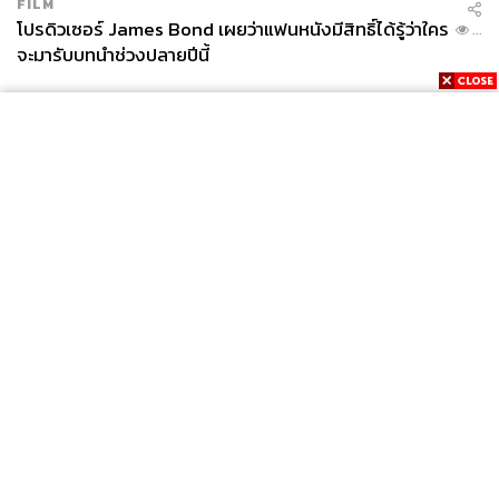
FILM
โปรดิวเซอร์ James Bond เผยว่าแฟนหนังมีสิทธิ์ได้รู้ว่าใคร
...
จะมารับบทนำช่วงปลายปีนี้
News
Wealth
Pop
Podcast
Video
Now
Opinion
Careers
Events
Privacy
About
Contact
Policy
FOR
ADVERTISING
MEMBERSHIP