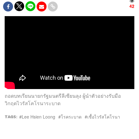
42
ถอดบทเรียนนายกรัฐมนตรีลีเซียนลุง ผู้นำตัวอย่างรับมือ
วิกฤตไวรัสโคโรนาระบาด
TAGS:
Lee Hsien Loong
โรคระบาด
เชื้อไวรัสโคโรนา