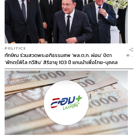
POLITICS
ทักษิณ ร่วมสวดพระอภิธรรมศพ ‘พล.ต.ท. ผ่อน’ บิดา
...
‘พักตร์พิไล ทวีสิน’ สิริอายุ 103 ปี แกนนำเพื่อไทย-บุคคล
หลากวงการร่วมอาลัย