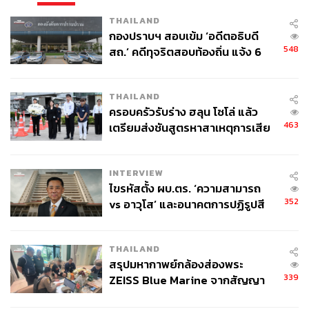
THAILAND
กองปราบฯ สอบเข้ม ‘อดีตอธิบดี
548
สถ.’ คดีทุจริตสอบท้องถิ่น แจ้ง 6
ข้อหาหนัก จ่อชง ป.ป.ช. 12 ส.ค. นี้
THAILAND
ครอบครัวรับร่าง ฮลุน โซโล่ แล้ว
463
เตรียมส่งชันสูตรหาสาเหตุการเสีย
ชีวิต
INTERVIEW
ไขรหัสตั้ง ผบ.ตร. ‘ความสามารถ
352
vs อาวุโส’ และอนาคตการปฏิรูปสี
กากี กับ พล.ต.อ. เอก อังสนานนท์
THAILAND
สรุปมหากาพย์กล้องส่องพระ
339
ZEISS Blue Marine จากสัญญา
ผลิต 8.3 ล้าน สู่ข้อพิพาท ‘มา