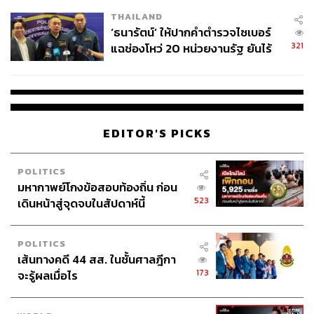
เวลล์ฯ’ ฟ้อง ‘โทน บางแค’ ผิดนัด
THAILAND
จ่ายหนี้-แอบระบุแบรนด์
‘ธนารัตน์’ ให้ปากคำตำรวจไซเบอร์
321
แฉช่องโหว่ 20 หน่วยงานรัฐ ยันไร้
นัยทางการเมือง
EDITOR'S PICKS
POLITICS
มหากาพย์โกงข้อสอบท้องถิ่น ก่อน
523
เดินหน้าสู่จุดจบในสัปดาห์นี้
POLITICS
เส้นทางคดี 44 สส. ในชั้นศาลฎีกา
173
จะรู้ผลเมื่อไร