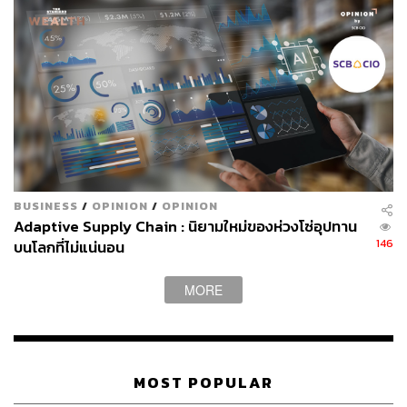
อาจจะ​เรียกรวมๆ ว่าการเกิดขึ้น​ของ ‘Disruption’
สิ่งที่เราเคยเข้าใจ เคยเป็น เคยชิน จะเปลี่ยนไปอย่างรวดเร็ว
ซับซ้อน คาดเดาไม่ได้ มีการตายการเกิดใหม่เป็นจำนวนมาก
ของธุรกิจ การว่างงาน การจัดระเบียบใหม่​ทางสังค​ม
ท่ามกลางโลกอันผันผวน คำถามสำคัญคือ มนุษย์จะอยู่
อย่างไร?
BUSINESS
/
OPINION
/
OPINION
‘การศึกษาต้องมาก่อน’ นี่อาจเป็นคำตอบที่ดีที่สุด เพราะโลก
Adaptive Supply Chain : นิยามใหม่ของห่วงโซ่อุปทาน
ในวันนี้และวันข้างหน้าจะเกิดการเปลี่ยนแปลงอย่างมาก
146
บนโลกที่ไม่แน่นอน
ความรู้และการศึกษาคือสิ่งที่จำเป็นในการรับมือกับการ
MORE
เปลี่ยนแปลง
แต่เมื่อมองกลับมาที่โลกแห่งความเป็นจริง การศึกษามักจะ
เป็นเรื่อง​ล้าหลังเมื่อเทียบกับการพัฒนาของเทคโนโลยี
MOST POPULAR
เศรษฐกิจ สังคม และการเมืองเสมอ