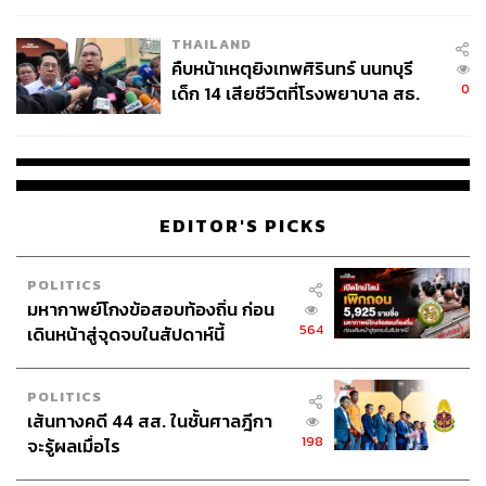
learning) การเรียนข้อมูล​ความจริง​ (Fact-based) ซึ่งเน้นการ
ท่อง​จำ การคำนวณให้ถูกต้อง
THAILAND
คืบหน้าเหตุยิงเทพศิรินทร์ นนทบุรี
หรือแม้กระทั่งการศึกษาที่เน้น ​3Rs อันประกอบด้วย Reading
0
เด็ก 14 เสียชีวิตที่โรงพยาบาล สธ.
, Writing , Arithmetic ( อ่านออก เขียนได้​ คำนวณเป็น)
ยืนยันครูเสียชีวิต 5 ราย เจ็บ 22
ราย
ดูจะกลายเป็น ‘สิ่งที่มีคุณค่าทางประวัติศาสตร์’ มากกว่าจะ
เป็นวิธีคิดและแบบแผนอันร่วมสมัยที่สามารถนำมาปรับใช้ได้
จริงในปัจจุบัน
EDITOR'S PICKS
ด้วยเหตุนี้ ทักษะในศตวรรษที่ 21 จึงพูดถึงทักษะ ​4 ด้าน ได้แก่
POLITICS
มหากาพย์โกงข้อสอบท้องถิ่น ก่อน
Life Skill:
ทักษะ​การใช้ชีวิต​ หรือศิลปะการใช้ชีวิต​ (art
564
เดินหน้าสู่จุดจบในสัปดาห์นี้
of living)
Learning Skill:
ทักษะการเรียนรู้ปรับตัว​
POLITICS
Innovation and Creation Skill:
ทักษาการสร้าง​
เส้นทางคดี 44 สส. ในชั้นศาลฎีกา
Job Skill:
ทักษะการทำงาน​​เลี้ยงตัวเองได้​
198
จะรู้ผลเมื่อไร