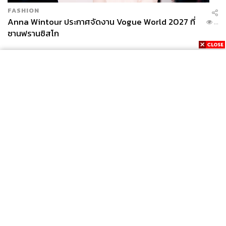
FASHION
Anna Wintour ประกาศจัดงาน Vogue World 2027 ที่
...
ซานฟรานซิสโก
News
Wealth
Pop
Podcast
Video
Now
Opinion
Careers
Events
Privacy
About
Contact
Policy
FOR
ADVERTISING
MEMBERSHIP