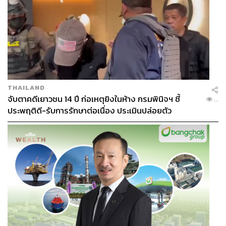
ได้ทั้ง​หมด​ แค่รู้ว่าสิ่ง​ต่าง​​ๆ​ ทำงาน​ด้วยกัน​อย่าง​ไรและ​มุ่ง​ที่จะ
สร้างคำตอบใหม่​​ๆ (New solution) และ​เป็น​คำตอบที่น่าพอใจ
(Accepted, satisfied answer) ได้อย่าง​ไร​
โจทย์ของการสร้างบุคลากรคงไม่เหมือนแต่ก่อน​ที่มุ่ง​เน้น
ความเป็นเลิศในทุกด้านอย่างเดียว (Being best) เราจำเป็น​
ต้อง​ดูว่าเราอยากจะสร้าง​ความแตกต่าง​กับคนอื่น​ (Being
THAILAND
different ) หรือ​สร้าง​เน้นการเป็นผู้นำทาง​ด้านไหน ​(Being
จับตาคดีเยาวชน 14 ปี ก่อเหตุยิงในห้าง กรมพินิจฯ ชี้
...
first)
ประพฤติดี-รับการรักษาต่อเนื่อง ประเมินปล่อยตัว
โลกสมัยใหม่ที่ถูก Disruption ​ในทุกด้าน (ไม่ใช่ fear แต่เป็น ​
fact) ก็ได้สร้าง​โอกาสใหม่มากมาย คำถามคือเราจะเป็นฝ่าย
เตรียมตัวและเด็กๆ ของ​เราให้พร้อม​ที่จะสร้าง​โซลูชัน​ที่ดีพอที่
จะ​ Disrupt โลกสมัยใหม่
หรือจะทำเหมือนเดิมเพื่อ​เฝ้ารอวันที่จะถูก Disrupt เสียเอง
TAGS:
Digital Disruption
TheStandardNOWandNEXT2018
Globalization
Big Bang of Technology