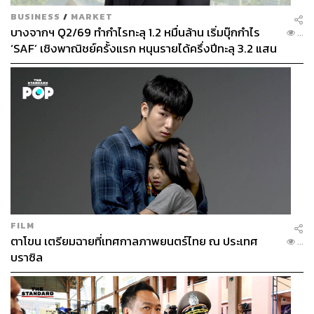
Moore's law
Financialization
Nanotechnology
BUSINESS
/
MARKET
Biotechnology
บางจากฯ Q2/69 ทำกำไรทะลุ 1.2 หมื่นล้าน เริ่มบุ๊กกำไร
ปัญญาประดิษฐ์ (Artificial intelligence - AI)
VUCA
...
IoT
‘SAF’ เชิงพาณิชย์ครั้งแรก หนุนรายได้ครึ่งปีทะลุ 3.2 แสน
ล้าน
1.6K
ABOUT THE AUTHOR
FILM
ตาโขน เตรียมฉายที่เทศกาลภาพยนตร์ไทย ณ ประเทศ
...
ธานินทร์ เอื้ออภิธร
บราซิล
ผู้บริหารสถาบันการศึกษาภาษาอังกฤษ
Enconcept E-Academy เคยเป็นที่ปรึกษา
องค์กรชั้นนำระดับโลกในสหรัฐอเมริกา และ
ญี่ปุ่น เช่น L.L.BEAN (สหรัฐอเมริกา) baskin
robbins (ญี่ปุ่น)