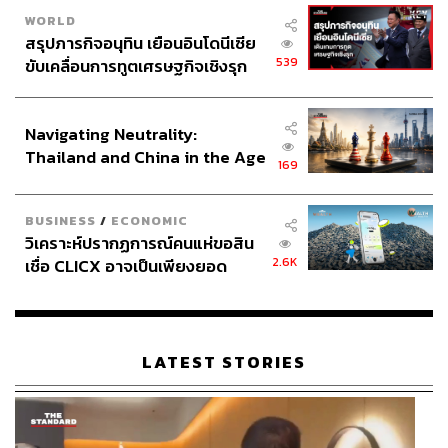
ทำไมทักษะ 4 ด้านนี้ถึงสำคัญ พูดอย่างรวบรัดคือ…
WORLD
สรุปภารกิจอนุทิน เยือนอินโดนีเซีย
โลกยิ่ง​
เปลี่ยนเร็ว
เท่าไร = เรายิ่งต้องสร้างทักษะ​การเรียนรู้
539
ขับเคลื่อนการทูตเศรษฐกิจเชิงรุก
ให้เร็ว​ขึ้น​โดยการใช้เทคโนโลยีมาช่วย​
ประกาศหุ้นส่วนยุทธศาสตร์ไทย –
อินโดนีเซีย
โลกยิ่ง​มี
ความไม่แน่นอน
​สูง​ = เรายิ่ง​ต้องสร้างทักษะการ
Navigating Neutrality:
ปรับตัวเพื่อรับความผันแปรและความเสี่ยง​
Thailand and China in the Age
169
of a New Global Order
โลกยิ่ง​มี
ความซับซ้อน
​สูง​ = เรายิ่ง​ต้อง​มีที่ยืน​ สร้าง​จุดแข็งให้
กับ​ตัวเอง
BUSINESS
/
ECONOMIC
วิเคราะห์ปรากฏการณ์คนแห่ขอสิน
2.6K
เชื่อ CLICX อาจเป็นเพียงยอด
โลกยิ่ง​มี
ความไม่ชัดเจน
​ สูง​ = เรายิ่ง​ต้อง​สร้าง​ภาวะผู้นำ
ภูเขาน้ำแข็ง ของปัญหาหนี้ครัว
เรือนไทยที่ถูกซุกไว้
การศึกษา​สมัยใหม่​จึง​เปรียบเสมือน​ตัวต่อเลโก้ เราเรียนรู้ว่า
ชิ้นส่วนแต่ละชิ้น​ทำงานยัง​ไง​ แล้วเอามาต่อเป็น​อะไรก็ได้​ที่
LATEST STORIES
เราอยากจะให้มัน​เป็น​
เราไม่จำเป็น​ต้อง​เก่ง​รู้ทุกอย่าง​ เราไม่จำเป็น​ต้อง​คำนวณเร็ว
กว่าคอมพิวเตอร์ เราไม่จำเป็นต้อง​จำรายละเอียดความจริง​