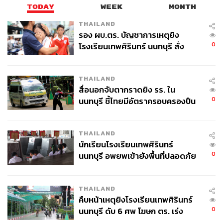
TODAY
WEEK
MONTH
เหตุที่เป็นเช่นนั้นก็เพราะว่า การศึกษาในปัจจุบันคือสิ่งที่ถูก
สร้างขึ้นเมื่อประมาณ 100 ปีที่แล้ว ตอนเริ่มปฏิวัติ
THAILAND
รอง ผบ.ตร. บัญชาการเหตุยิง
อุตสาหกรรมโรงงาน กองทัพต้องการคนจำนวนมากที่มี
0
โรงเรียนเทพศิรินทร์ นนทบุรี สั่ง
ทักษะการทำงาน​ที่​เหมือนๆ กันเข้าทำงาน ผลิตสินค้าเหมือ
ค้นหา 2 รอบยืนยันไร้คนติดค้าง พบ
นๆ กัน​จำนวนมากๆ​ การศึกษาจึงเน้นสร้างคนให้เหมือนๆ กัน
ศพปู่-ย่าที่บ้านพักผู้ก่อเหตุ
เหมือนกับการผลิตสินค้าในโรงงาน เน้นการผลิตที่มี​
THAILAND
ประสิทธิภาพ ยึด​นโยบายแกนกลางรวมศูนย์ เพื่อสร้าง
สื่อนอกจับตากราดยิง รร. ใน
มาตรฐานและ​ปลูกฝังค่านิยมทางสังคมที่ไม่เน้น​คำถาม ​และ
0
นนทบุรี ชี้ไทยมีอัตราครอบครองปืน
ไม่​รับ​การเปลี่ยนแปลง​ท้าทาย เน้นการสร้างคน​ให้​รู้เยอะ ​คิด​
สูงในระดับต้นของภูมิภาค
น้อย​ เน้นหาคำตอบมากกว่าสร้าง​คำถาม​
THAILAND
พูดได้ว่าการศึกษาสมัยนี้คล้ายๆ ‘การต่อจิ๊กซอว์’ เรามอง
นักเรียนโรงเรียนเทพศิรินทร์
0
ว่าการศึกษาที่ดีคือการที่เด็กมีตัวต่อทุกตัว ถ้าขาดไปแค่ชิ้น
นนทบุรี อพยพเข้ายังพื้นที่ปลอดภัย
ชั่วคราว หลังเหตุใช้อาวุธปืนภายใน
เดียวก็จะถือว่าการต่อจิ๊กซอว์นั้นล้มเหลว เช่น คนที่ได้​ 4.00
โรงเรียนคลี่คลาย
เก่ง​กว่าคน​ที่ได้​ 3.00 เป็นต้น​
THAILAND
คืบหน้าเหตุยิงโรงเรียนเทพศิรินทร์
การศึกษาแบบเน้นหาคำตอบที่ถูกต้องเท่านั้น​ (Right answer)
0
นนทบุรี ดับ 6 ศพ โฆษก ตร. เร่ง
การเรียนเน้นเรียนแบบยัดเยียด​เข้าสมอง (Input-based
สอบปมขโมยปืนปู่ก่อเหตุ