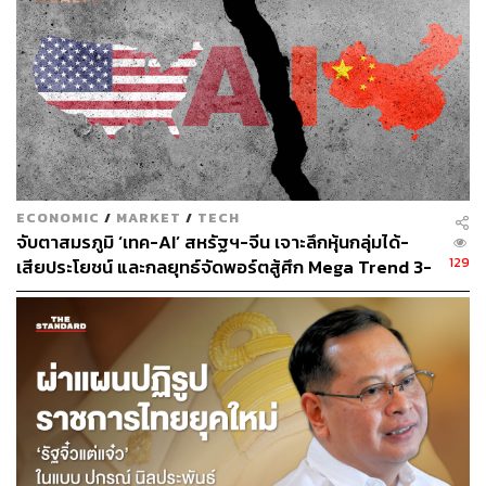
ปัญญาประดิษฐ์ (AI)
เทคโนโลยีวัสดุนาโน (Nanotechnology)
เทคโนโลยีชีวภาพ (Biotechnology)
โดยคนจะมีอายุมากขึ้น เก่งขึ้น ด้วยการใช้เทคโนโลยีมาช่วย
ระบบคอมพิวเตอร์จะถูกฝัง​อยู่ในวัสดุอุปกรณ์เกือบทุกอย่าง​ใน
ชีวิตประจำวันของ​พวกเรา ​โดย Financialization หรือ ‘เงิน’
จะเข้ามามีบทบาทมากขึ้นในโลกสมัยใหม่
ECONOMIC
/
MARKET
/
TECH
จับตาสมรภูมิ ‘เทค-AI’ สหรัฐฯ-จีน เจาะลึกหุ้นกลุ่มได้-
การคิดค้นเงินเคยเป็นตัวเปลี่ยน​อารยธรรมของมนุษย์​ โลกาภิ
129
เสียประโยชน์ และกลยุทธ์จัดพอร์ตสู้ศึก Mega Trend 3-
วัตน์​และเทคโนโลยีทางการเงิน​ ทำให้เงินกลับมาเป็น​ตัวขับ
5 ปีข้างหน้า
เคลื่อนโลกในด้านต่างๆ อย่าง​มากมาย​ เมื่อก่อน​เราต้อง​
ทำงาน​เพื่อแลกเงิน​ แต่ตอนนี้​เงินสามารถสร้าง​เงิน​ได้โดยไม่
ต้อง​สร้าง​มูลค่าจริง​ทางเศรษฐกิจเลย​ แถมยัง​เคลื่อนย้ายได้
อย่างรวดเร็ว ซึ่งเงินจะค่อยๆ พัฒนารูปแบบเป็นดิจิทัลมากขึ้น
และคนรวยคนจนจะยิ่ง​มีช่องว่างมากขึ้น​
3 กระแสหลักของโลกที่ได้กล่าวมาข้างต้นได้สร้าง