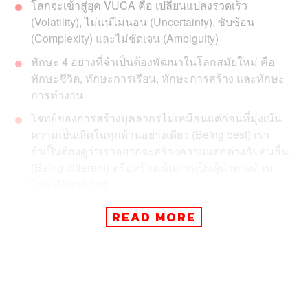
​โ​ล​กจะเข้า​สู่ยุค VUCA คือ เปลี่ยนแปลงรวดเร็ว
(Volatility), ​ไ​ม่แน่ไม่นอน​ (Uncertainty), ซับซ้อน ​
(Complexity) และไม่ชัดเจน (Ambiguity)
​​ทั​ก​​ษะ​​ 4 อย่างที่จำเป็น​ต้อง​​​พัฒนาในโลกสมัยใหม่​ คือ
ทักษะชีวิต, ​ทักษะการเรียน​, ​ทั​ก​​ษะการสร้าง และทักษะ
การทำงาน
โจทย์ของการสร้างบุคลากรไม่เหมือนแต่ก่อน​ที่มุ่ง​เน้น
ความเป็นเลิศในทุกด้านอย่างเดียว (Being best) เรา
จำเป็น​ต้อง​ดูว่าเราอยากจะสร้าง​ความแตกต่าง​กับคนอื่น​
(Being different) หรือ​สร้าง​เน้นการเป็นผู้นำทาง​ด้าน
ไหน ​(Being first)
READ MORE
ถ้าถามว่าในอีก 10 ปีข้างหน้าจะเกิดอะไรขึ้น และเราจะ
ต้องเตรียมตัวอย่างไร ก็คงเหมือนกับการให้เราย้อนไปถามตัว
เราเองเมื่อ 10 ปีที่แล้ว ว่าเราจะจินตนาการเพื่อเตรียมตัว​กับ
โลกที่เป็นอยู่ในปัจจุบันอย่างไร
มันยากมากที่จะมั่นใจว่าอะไรจะเกิดขึ้นในอีก 10-20 ปีข้าง