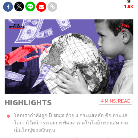
1.6K
HIGHLIGHTS
4 MINS. READ
​โลกเรากำลังถูก Disrupt ​ด้วย 3​ ก​ระแสหลัก คือ กระแส
โลกาภิวัตน์ กระแสการพัฒนาเทคโนโลยี​ ​กระแสความ
เป็นใหญ่ของเงินทุน