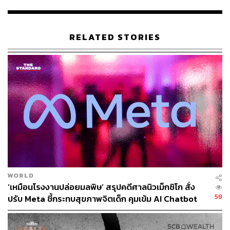
ของคอมพิวเตอร์จะดีขึ้น 2 เท่าทุก 2 ปี โดยมีการคาดเดา
ว่าการเกิดขึ้น​ของ​ปัญญาประดิษฐ์​ และความก้าวหน้าของ​
เทคโนโลยีจะทำให้อารยธรรมของมนุษย์เปลี่ยนไปโดยสิ้น​
RELATED STORIES
เชิง​ อีกทั้งยังคาดว่าปี 2040 จะเกิดปรากฏการณ์ที่เรียกว่า​
‘Singularity’ อันเป็นจุดพลิก​ประวัติศาสตร์ของมนุษยชาติ
เพราะปัญญาประดิษฐ์จะเก่งกว่ามนุษย์​
3. กระแส​ค​วามเป็นใหญ่ของ​เงิน​ทุ​น (Financialization)​
ยุคปัจจุบันเทคโนโลยีเป็นแกนกลางการขับเคลื่อนของ
เศรษฐกิจและสังคม เครือข่ายอินเทอร์เน็ต กลายเป็นปัจจัยพื้น
ฐานของคนสมัยใหม่ไปเรียบร้อยแล้ว เรากำลังจะเข้าไปสู่ยุค
ของ IoT: Internet of Things ที่ทุกอยากจะถูกเชื่อมต่อเข้ากับ
ระบบกลางที่เรียกว่า ​Cloud
คนส่วนใหญ่จะไม่รู้เลยว่าเทคโนโลยีในโลกสมัยใหม่ทำงาน
WORLD
ยังไง เทคโนโลยีจะ​กลายเป็นเหมือนพระเจ้าองค์ใหม่ที่คน
‘เหมือนโรงงานปล่อยมลพิษ’ สรุปคดีศาลนิวเม็กซิโก สั่ง
58
ปรับ Meta ชี้กระทบสุขภาพจิตเด็ก คุมเข้ม AI Chatbot
บูชาและ​ต้อง​พึ่ง​พิง​ ยุคนี้ที่จะถูกขับเคลื่อนด้วยเทคโนโลยีหลัก
3 ตัว ได้แก่