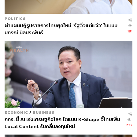
ปรากฏการณ์ทางเศรษฐกิจและสังคมในโลกสมัยใหม่​ที่เรียก
ว่า ‘VUCA’ (วูค่า)​
V
: volatility = ความผันผวน รวดเร็วรุนแรง
POLITICS
U
: uncertainty = ความไม่แน่นอน คาดเดาไม่ได้
ผ่าแผนปฏิรูปราชการไทยยุคใหม่ ‘รัฐจิ๋วแต่แจ๋ว’ ในแบบ
C
: complexity = ความซับซ้อน เข้าใจยาก
191
ปกรณ์ นิลประพันธ์
A
: ambiguity = ความกำกวม ไม่ชัดเจน
ECONOMIC
/
BUSINESS
กกร. ชี้ AI เร่งเศรษฐกิจโลก โตแบบ K-Shape จี้ไทยเพิ่ม
222
Local Content รับคลื่นลงทุนใหม่