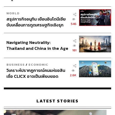
WORLD
สรุปภารกิจอนุทิน เยือนอินโดนีเซีย
546
ขับเคลื่อนการทูตเศรษฐกิจเชิงรุก
ประกาศหุ้นส่วนยุทธศาสตร์ไทย –
อินโดนีเซีย
Navigating Neutrality:
Thailand and China in the Age
181
of a New Global Order
BUSINESS
/
ECONOMIC
วิเคราะห์ปรากฏการณ์คนแห่ขอสิน
2.6K
เชื่อ CLICX อาจเป็นเพียงยอด
ภูเขาน้ำแข็ง ของปัญหาหนี้ครัว
เรือนไทยที่ถูกซุกไว้
LATEST STORIES