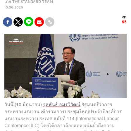
โดย
THE STANDARD TEAM
10.06.2026
95
วันนี้ (10 มิถุนายน)
จุลพันธ์ อมรวิวัฒน์
รัฐมนตรีว่าการ
กระทรวงแรงงาน เข้าร่วมการประชุมใหญ่ประจำปีองค์การ
แรงงานระหว่างประเทศ สมัยที่ 114 (International Labour
Conference: ILC) โดยได้กล่าวถ้อยแถลงเน้นย้ำถึงความ