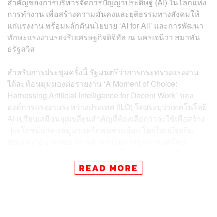
สำคัญของการบริหารจัดการปัญญาประดิษฐ์ (AI) ในโลกแห่ง
การทำงาน เพื่อสร้างความมั่นคงและยุติธรรมทางสังคมให้
แก่แรงงาน พร้อมผลักดันนโยบาย ‘AI for All’ และการพัฒนา
ทักษะแรงงานรองรับเศรษฐกิจดิจิทัล ณ นครเจนีวา สมาพัน
ธรัฐสวิส
สำหรับการประชุมครั้งนี้ รัฐมนตรีว่าการกระทรวงแรงงาน
ได้สะท้อนมุมมองต่อรายงาน ‘A Moment of Choice:
Harnessing Artificial Intelligence for Decent Work’ ของ
องค์การแรงงานระหว่างประเทศ (ILO) โดยระบุว่าเทคโนโลยี
AI เปรียบเสมือนจุดเปลี่ยนสำคัญที่ต้องเลือกว่าจะใช้เพื่อสร้าง
ประโยชน์แก่คนหมู่มากหรือคนส่วนน้อย โดยไทยมีจุดยืน
ชัดเจนว่าอนาคตของการทำงานไม่ควรถูกกำหนดโดย
เทคโนโลยีเพียงอย่างเดียว แต่ต้องขึ้นอยู่กับนโยบายที่รัฐบาล
กำหนด สถาบันที่เข้มแข็ง และค่านิยมที่เรายึดถือ
READ MORE
จุลพันธ์กล่าวว่า “ก่อนที่ผมจะมาดำรงตำแหน่งรัฐมนตรี
ว่าการกระทรวงแรงงาน ผมมีประสบการณ์เป็นสมาชิก
รัฐสภามากว่า 20 ปี ได้พบปะแรงงานหลากหลายกลุ่ม ตั้งแต่