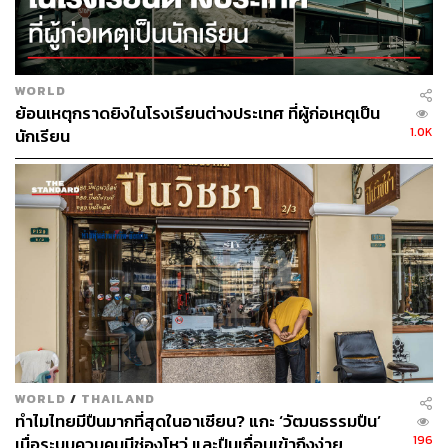
WORLD
ย้อนเหตุกราดยิงในโรงเรียนต่างประเทศ ที่ผู้ก่อเหตุเป็น
1.0K
นักเรียน
WORLD
/
THAILAND
ทำไมไทยมีปืนมากที่สุดในอาเซียน? แกะ ‘วัฒนธรรมปืน’
196
เมื่อระบบควบคุมมีช่องโหว่ และปืนเถื่อนเข้าถึงง่าย