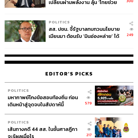
300
เปลี่ยนผ่านพลังงาน ลุ้น ‘ไทยช่วย
ไทยพลัส’ เฟส 2 รอประเมินความ
เหมาะสม
POLITICS
สส. ปชน. จี้รัฐบาลทบทวนนโยบาย
249
เมียนมา ต้อนรับ ‘มินอ่องหล่าย’ ได้
แค่สัญญาว่างเปล่า
EDITOR'S PICKS
POLITICS
มหากาพย์โกงข้อสอบท้องถิ่น ก่อน
579
เดินหน้าสู่จุดจบในสัปดาห์นี้
POLITICS
เส้นทางคดี 44 สส. ในชั้นศาลฎีกา
217
จะรู้ผลเมื่อไร