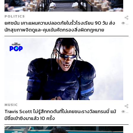
POLITICS
ยศชนัน เคาะแผนความปลอดภัยในรั้วโรงเรียน 90 วัน ส่ง
...
นักสุขภาพจิตดูแล-คุมเข้มคัดกรองสิ่งผิดกฎหมาย
MUSIC
Travis Scott ไม่รู้สึกกดดันที่ไม่เคยชนะรางวัลแกรมมี่ แม้
...
มีชื่อเข้าชิงมาแล้ว 10 ครั้ง