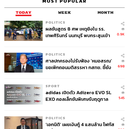
MOST POPULAR
TODAY
WEEK
MONTH
POLITICS
ผลชันสูตร 8 ศพ เหตุยิงใน รร.
0.9K
เทพศิรินทร์ นนทบุรี พบกระสุนเข้า
จุดสำคัญ ‘ศีรษะ-หน้าอก’ ครูถูกยิง
4 นัด จากระยะไกล
POLITICS
ศาลปกครองไม่รับฟ้อง ‘หมอสรณ’
698
ขอเพิกถอนมติสรรหา กสทช. ชี้ยัง
ไม่ใช่ผู้เดือดร้อนเสียหาย
SPORT
adidas เปิดตัว Adizero EVO SL
545
EXO คอลเล็กชันพิเศษรับฤดูกาล
College Football
POLITICS
‘เอกนิติ’ เผยเงินกู้ 4 แสนล้าน โฟกัส