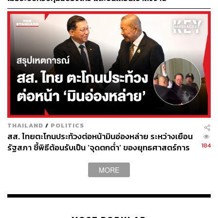
THAILAND
/
POLITICS
สส. ไทยตะโกนประท้วงต่อหน้ามินอ่องหล่าย ระหว่างเยือน
184
รัฐสภา ชี้พิธีต้อนรับเป็น ‘จุดตกต่ำ’ ของยุทธศาสตร์การ
ทูตไทย
MORE