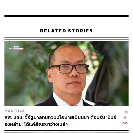
ทวิภาคีกับผู้แทนระดับสูงจากประเทศอิตาลี รวมถึง กิลเบิร์ต
เอฟ โฮงโบ ผู้อำนวยการใหญ่ ILO เพื่อหารือเกี่ยวกับความ
ร่วมมือด้านการย้ายถิ่นฐานของแรงงาน การเข้าเป็นสมาชิก
OECD ของไทย และการเตรียมการเป็นเจ้าภาพจัดการ
RELATED STORIES
ประชุมรัฐมนตรีแรงงานอาเซียน (ALMM) ที่ประเทศไทยจะ
เป็นเจ้าภาพในเดือนสิงหาคมนี้ เพื่อเสริมสร้างความร่วมมือ
ในระดับภูมิภาคสำหรับการพัฒนาทุนมนุษย์และการคุ้มครอง
แรงงานในยุคดิจิทัลต่อไป
TAGS:
ปัญญาประดิษฐ์ (Artificial intelligence - AI)
Asean
กระทรวงแรงงาน
แรงงานไทย
Geneva
จุลพันธ์ อมรวิวัฒน์
Thailand
POLITICS
สส. ปชน. จี้รัฐบาลทบทวนนโยบายเมียนมา ต้อนรับ ‘มินอ่
249
องหล่าย’ ได้แค่สัญญาว่างเปล่า