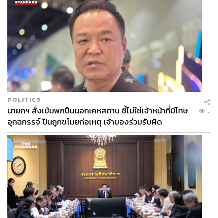
POLITICS
นายกฯ สั่งเข้มพกปืนนอกเคหสถาน ชี้ไม่ใช่เจ้าหน้าที่มีโทษ
...
อุกฉกรรจ์ ปืนถูกขโมยก่อเหตุ เจ้าของร่วมรับผิด