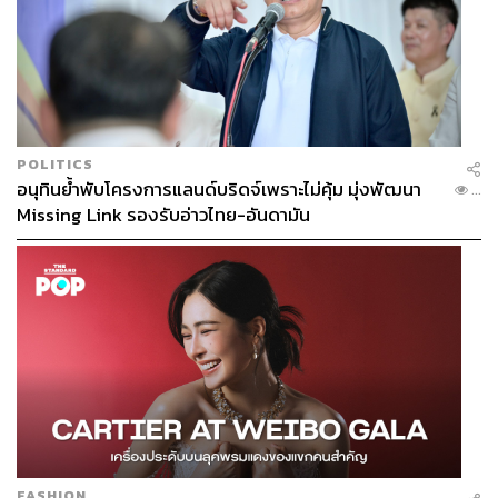
POLITICS
อนุทินย้ำพับโครงการแลนด์บริดจ์เพราะไม่คุ้ม มุ่งพัฒนา
...
Missing Link รองรับอ่าวไทย-อันดามัน
FASHION