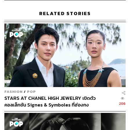
อ้างอิง:
RELATED STORIES
https://northerntransmissions.com/laufey-shares-new
-video-for-snow-white/
TAGS:
มิวสิกวิดีโอ
Laufey
FASHION
/
POP
228
STARS AT CHANEL HIGH JEWELRY เปิดตัว
206
คอลเล็กชัน Signes & Symboles ที่ฮ่องกง
ABOUT THE AUTHOR
ภัทรณกัญ อนันเต่า
กองบรรณาธิการคัลเจอร์ สำนักข่าว THE