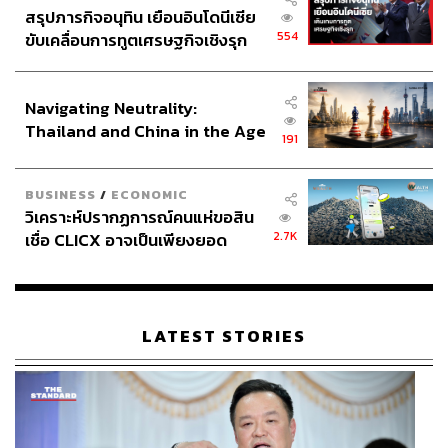
สรุปภารกิจอนุทิน เยือนอินโดนีเซีย
554
ขับเคลื่อนการทูตเศรษฐกิจเชิงรุก
ประกาศหุ้นส่วนยุทธศาสตร์ไทย –
อินโดนีเซีย
Navigating Neutrality:
Thailand and China in the Age
191
of a New Global Order
BUSINESS
/
ECONOMIC
วิเคราะห์ปรากฏการณ์คนแห่ขอสิน
2.7K
เชื่อ CLICX อาจเป็นเพียงยอด
ภูเขาน้ำแข็ง ของปัญหาหนี้ครัว
เรือนไทยที่ถูกซุกไว้
LATEST STORIES