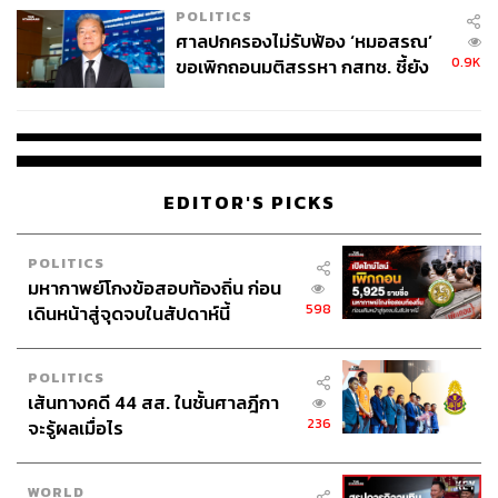
POLITICS
ศาลปกครองไม่รับฟ้อง ‘หมอสรณ’
0.9K
ขอเพิกถอนมติสรรหา กสทช. ชี้ยัง
ไม่ใช่ผู้เดือดร้อนเสียหาย
EDITOR'S PICKS
POLITICS
มหากาพย์โกงข้อสอบท้องถิ่น ก่อน
598
เดินหน้าสู่จุดจบในสัปดาห์นี้
POLITICS
เส้นทางคดี 44 สส. ในชั้นศาลฎีกา
236
จะรู้ผลเมื่อไร
WORLD