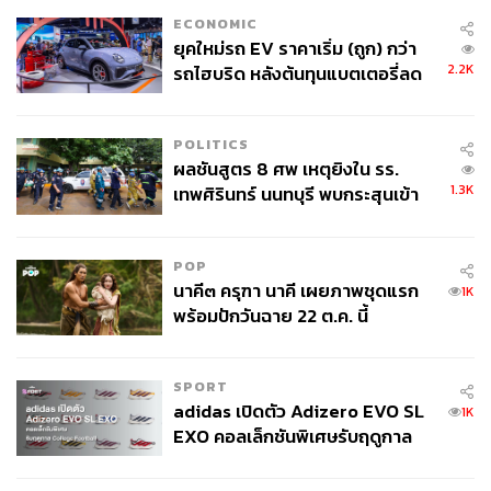
ECONOMIC
ยุคใหม่รถ EV ราคาเริ่ม (ถูก) กว่า
2.2K
รถไฮบริด หลังต้นทุนแบตเตอรี่ลด
ลง - จีนแห่บุกตลาดเกิดใหม่
POLITICS
ผลชันสูตร 8 ศพ เหตุยิงใน รร.
1.3K
เทพศิรินทร์ นนทบุรี พบกระสุนเข้า
จุดสำคัญ ‘ศีรษะ-หน้าอก’ ครูถูกยิง
4 นัด จากระยะไกล
POP
นาคี๓ ครุฑา นาคี เผยภาพชุดแรก
1K
พร้อมปักวันฉาย 22 ต.ค. นี้
SPORT
adidas เปิดตัว Adizero EVO SL
1K
EXO คอลเล็กชันพิเศษรับฤดูกาล
College Football