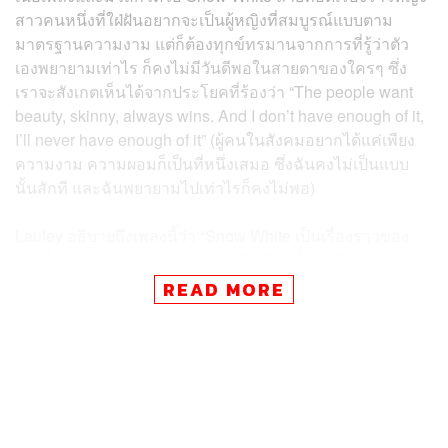
สาวคนหนึ่งที่ใฝ่ฝันอยากจะเป็นผู้หญิงที่สมบูรณ์แบบตาม
มาตรฐานความงาม แต่ก็ต้องทุกข์ทรมานจากการที่รู้ว่าตัว
เองพยายามเท่าไร ก็คงไม่มีวันดีพอในสายตาของใครๆ ซึ่ง
เราจะสังเกตเห็นได้จากประโยคที่ร้องว่า “The people want
beauty, skinny, always wins. And I don’t have enough of it,
I’ll never have enough of it” (ผู้คนในสังคมอยากได้แค่เพียง
ความงาม ความผอมก็เป็นที่หนึ่งเสมอ ซึ่งฉันคงไม่เป็นแบบ
นั้นสักที และฉันพยายามไปเท่าไรก็คงไม่พอ)
Laufey อธิบายถึงเพลงนี้ว่า “Snow White เป็นเรื่องราวของ
การวิ่งไล่ตามความสมบูรณ์แบบที่ไม่มีวันสิ้นสุดในฐานะผู้
หญิงคนหนึ่ง มันคือการมองไปในกระจก และเห็นทุกวิถีทางที่
READ MORE
คุณอยากจะพัฒนาตัวเองไปในทางที่ดีขึ้นให้จงได้” ซึ่งในมิวสิ
กวิดีโอเพลงนี้ เราก็จะเห็นภาพเธอมองเข้าไปในกระจกบาน
หนึ่งด้วยเช่นกัน
Snow White ยังเป็นเพลงที่ถ่ายทำวิดีโอในประเทศบ้านเกิด
อย่างไอซ์แลนด์ และฝาแฝดของเธออย่าง Junia ก็กลับมากำ