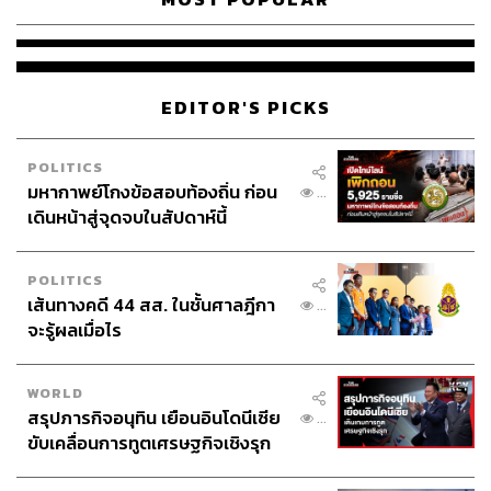
EDITOR'S PICKS
POLITICS
มหากาพย์โกงข้อสอบท้องถิ่น ก่อน
...
เดินหน้าสู่จุดจบในสัปดาห์นี้
POLITICS
เส้นทางคดี 44 สส. ในชั้นศาลฎีกา
...
จะรู้ผลเมื่อไร
WORLD
สรุปภารกิจอนุทิน เยือนอินโดนีเซีย
...
ขับเคลื่อนการทูตเศรษฐกิจเชิงรุก
ประกาศหุ้นส่วนยุทธศาสตร์ไทย –