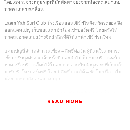
โดยเฉพาะช่วงฤดูมรสุมที่มักพัดพาขยะจากท้องทะเลมาเกย
หาดจนกลาดเกลื่อน
Laem Yah Surf Club โรงเรียนสอนเซิร์ฟในจังหวัดระยอง จึง
ออกแคมเปญ เก็บขยะแลกชั่วโมงเช่าบอร์ดฟรี โดยหวังให้
หาดสะอาดและสร้างจิตสำนึกที่ดีให้แก่นักเซิร์ฟรุ่นใหม่
แคมเปญนี้จำกัดจำนวนเพียง 4 สิทธิ์ต่อวัน ผู้ที่สนใจสามารถ
เข้ามารับถุงดำจากเจ้าหน้าที่ และนำไปเก็บขยะบริเวณหน้า
หาด หรือบริเวณใดก็ได้ในละแวก จากนั้นนำถุงขยะที่เก็บแล้ว
มารับชั่วโมงบอร์ดฟรี โดย 1 สิทธิ์ แลกได้ 4 ชั่วโมง ถือว่าไม่
น้อย และกำลังเล่นอย่างสนุก
บริเวณแหลมหญ้าและหาดแม่รำพึง จังหวัดระยอง เป็นอีก
หมุดหมายของนักเซิร์ฟในภาคตะวันออก ที่นี่มีลักษณะเกลียว
READ MORE
คลื่นเฉพาะตัว และยังเป็นรู้จักกันดีในหมู่นักเล่นเซิร์ฟชาวไทย
ที่อยากหาสถานที่เซิร์ฟโดยขับรถไม่ไกลจากกรุงเทพฯ มาก
นัก