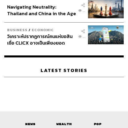
อินโดนีเซีย
Navigating Neutrality:
...
Thailand and China in the Age
of a New Global Order
BUSINESS
/
ECONOMIC
วิเคราะห์ปรากฏการณ์คนแห่ขอสิน
...
เชื่อ CLICX อาจเป็นเพียงยอด
ภูเขาน้ำแข็ง ของปัญหาหนี้ครัว
เรือนไทยที่ถูกซุกไว้
LATEST STORIES
News
Wealth
Pop