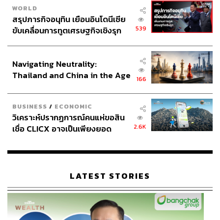
WORLD
สรุปภารกิจอนุทิน เยือนอินโดนีเซีย
539
ขับเคลื่อนการทูตเศรษฐกิจเชิงรุก
ประกาศหุ้นส่วนยุทธศาสตร์ไทย –
อินโดนีเซีย
Navigating Neutrality:
Thailand and China in the Age
166
of a New Global Order
BUSINESS
/
ECONOMIC
วิเคราะห์ปรากฏการณ์คนแห่ขอสิน
2.6K
เชื่อ CLICX อาจเป็นเพียงยอด
ภูเขาน้ำแข็ง ของปัญหาหนี้ครัว
เรือนไทยที่ถูกซุกไว้
LATEST STORIES