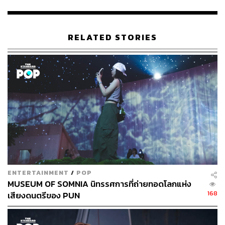
รับชมมิวสิกวิดีโอเพลง แฟนใหม่ใกล้ฉัน ได้ที่:
https://youtu.b
e/JUg4ZNfw4h0?si=p_5FiQMMjQoKvUHP
RELATED STORIES
ENTERTAINMENT
/
POP
TAGS:
Universal Music Thailand
เพลงไทย
T-POP
MUSEUM OF SOMNIA นิทรรศการที่ถ่ายทอดโลกแห่ง
Kwanjai (ขวัญใจ-จุฑามาศ คำชวนชื่น)
168
เสียงดนตรีของ PUN