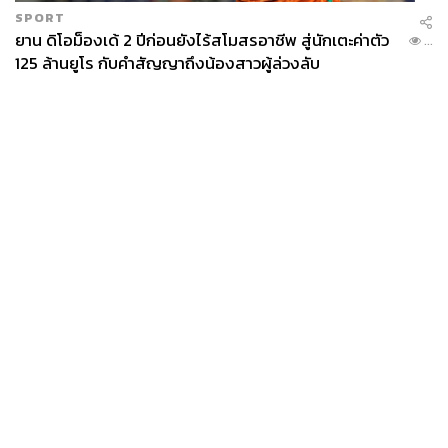
SPORT
ยาน ดิโอม็องเด้ 2 ปีก่อนยังไร้สโมสรอาชีพ สู่นักเตะค่าตัว
...
125 ล้านยูโร กับคำสัญญาถึงน้องสาวผู้ล่วงลับ
News
Wealth
Pop
Podcast
Video
Now
Opinion
Careers
Events
Privacy
About
Contact
Policy
FOR
ADVERTISING
MEMBERSHIP