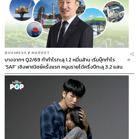
BUSINESS
/
MARKET
บางจากฯ Q2/69 ทำกำไรทะลุ 1.2 หมื่นล้าน เริ่มบุ๊กกำไร
...
‘SAF’ เชิงพาณิชย์ครั้งแรก หนุนรายได้ครึ่งปีทะลุ 3.2 แสน
ล้าน