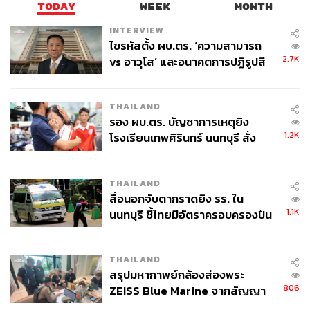
TODAY
WEEK
MONTH
INTERVIEW
ไขรหัสตั้ง ผบ.ตร. ‘ความสามารถ
2.7K
vs อาวุโส’ และอนาคตการปฏิรูปสี
กากี กับ พล.ต.อ. เอก อังสนานนท์
THAILAND
รอง ผบ.ตร. บัญชาการเหตุยิง
1.2K
โรงเรียนเทพศิรินทร์ นนทบุรี สั่ง
ค้นหา 2 รอบยืนยันไร้คนติดค้าง พบ
ศพปู่-ย่าที่บ้านพักผู้ก่อเหตุ
THAILAND
สื่อนอกจับตากราดยิง รร. ใน
1.1K
นนทบุรี ชี้ไทยมีอัตราครอบครองปืน
สูงในระดับต้นของภูมิภาค
THAILAND
สรุปมหากาพย์กล้องส่องพระ
806
ZEISS Blue Marine จากสัญญา
ผลิต 8.3 ล้าน สู่ข้อพิพาท ‘มา