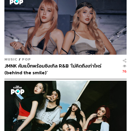
203
ABOUT THE AUTHOR
MUSIC
/
POP
ใยรัก ชุติอังกูร
JMNK คัมแบ็กพร้อมซิงเกิล R&B ‘ไม่คิดถึงเท่าไหร่
76
นักเขียนผู้ชอบถ่ายทอดเรื่องราวผ่านตัวอักษร
(behind the smile)’
หลงใหลในภาษา วัฒนธรรม และการติ่ง