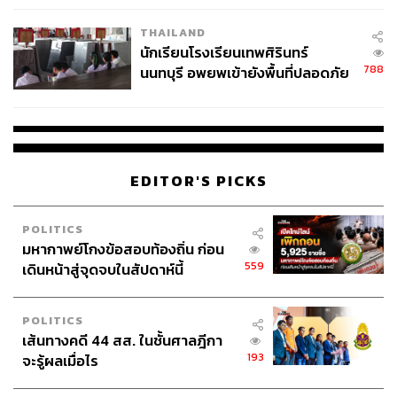
เวลล์ฯ’ ฟ้อง ‘โทน บางแค’ ผิดนัด
THAILAND
จ่ายหนี้-แอบระบุแบรนด์
นักเรียนโรงเรียนเทพศิรินทร์
788
นนทบุรี อพยพเข้ายังพื้นที่ปลอดภัย
ชั่วคราว หลังเหตุใช้อาวุธปืนภายใน
โรงเรียนคลี่คลาย
EDITOR'S PICKS
POLITICS
มหากาพย์โกงข้อสอบท้องถิ่น ก่อน
559
เดินหน้าสู่จุดจบในสัปดาห์นี้
POLITICS
เส้นทางคดี 44 สส. ในชั้นศาลฎีกา
193
จะรู้ผลเมื่อไร