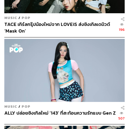
MUSIC
/
POP
TACE เกิร์ลกรุ๊ปน้องใหม่จาก LOVEiS ส่งซิงเกิลเดบิวต์
196
‘Mask On’
MUSIC
/
POP
ALLY ปล่อยซิงเกิลใหม่ ‘143’ ที่สะท้อนความรักแบบ Gen Z
507