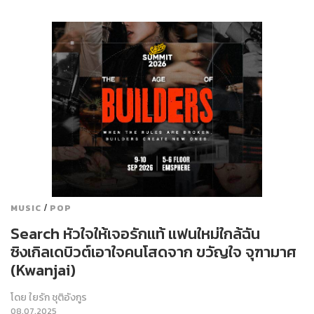
/
MUSIC
POP
Search หัวใจให้เจอรักแท้ แฟนใหม่ใกล้ฉัน
ซิงเกิลเดบิวต์เอาใจคนโสดจาก ขวัญใจ จุฑามาศ
(Kwanjai)
โดย
ใยรัก ชุติอังกูร
08.07.2025