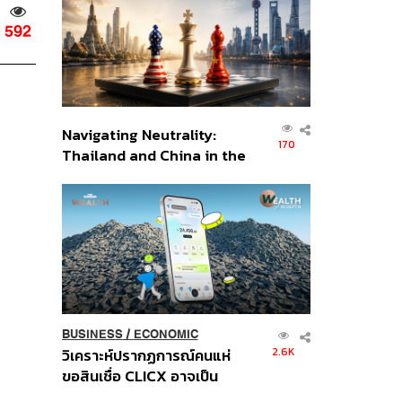
อินโดนีเซีย
592
Navigating Neutrality:
170
Thailand and China in the
Age of a New Global
Order
BUSINESS
/
ECONOMIC
2.6K
วิเคราะห์ปรากฏการณ์คนแห่
ขอสินเชื่อ CLICX อาจเป็น
เพียงยอดภูเขาน้ำแข็ง ของ