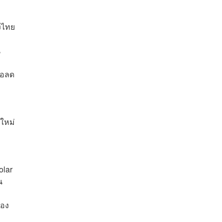
งไทย
น
ื่อลด
ใหม่
olar
น
ของ