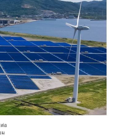
รต่อ
้อม