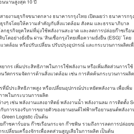
่อนนานสูงสุด 10 ปี
หญ่ สายงานธุรกิจขนาดกลาง ธนาคารกรุงไทย เปิดเผยว่า ธนาคารกรุ
ุรกิจโดยให้ความสำคัญกับสิ่งแวดล้อม สังคม และธรรมาภิบาล
ลกธุรกิจยุคใหม่ที่มุ่งใช้พลังงานสะอาด และลดการปล่อยก๊าซเรือ
ิบโตอย่างยั่งยืน ผ่าน ‘สินเชื่อกรุงไทยเพื่อความยั่งยืน (ESG)’ โดย
สิ่งแวดล้อม หรือปรับเปลี่ยน ปรับปรุงอุปกรณ์ และกระบวนการผลิตเพ
ยากร เพิ่มประสิทธิภาพในการใช้พลังงาน หรือเพิ่มสัดส่วนการใช้
นวัตกรรมจัดการด้านสิ่งแวดล้อม เช่น การคิดค้นกระบวนการผลิต
รที่มีประสิทธิภาพสูง หรือเปลี่ยนอุปกรณ์ประหยัดพลังงาน เพื่อเพิ่ม
ธิภาพในกระบวนการผลิต
งๆ เช่น พลังงานแสงอาทิตย์ พลังงานน้ำ พลังงานลม การติดตั้ง S
ข้องกับการรองรับการขยายตัวของยานยนต์ไฟฟ้าหรือยานยนต์พลังงา
Green Logistic เป็นต้น
่อยก๊าซคาร์บอน ก๊าซเรือนกระจก ก๊าซพิษ รวมถึงการลดการปล่อย
การเปลี่ยนเครื่องจักรเพื่อลดส่วนสูญเสียในการผลิต เป็นต้น