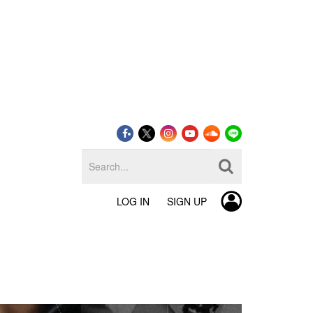
LOG IN
SIGN UP