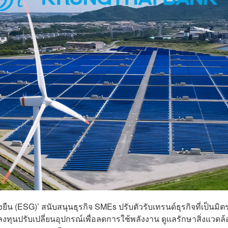
งยืน (ESG)’ สนับสนุนธุรกิจ SMEs ปรับตัวรับเทรนด์ธุรกิจที่เป็นมิต
รลงทุนปรับเปลี่ยนอุปกรณ์เพื่อลดการใช้พลังงาน ดูแลรักษาสิ่งแวดล