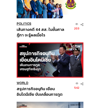
POLITICS
203
เส้นทางคดี 44 สส. ในชั้นศาล
ฎีกา จะรู้ผลเมื่อไร
WORLD
542
สรุปภารกิจอนุทิน เยือน
อินโดนีเซีย ขับเคลื่อนการทูต
เศรษฐกิจเชิงรุก ประกาศหุ้น
ส่วนยุทธศาสตร์ไทย –