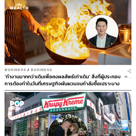
BUSINESS
/
BUSINESS
‘ทำงานมากกว่าเดิมเพื่อคงผลลัพธ์เท่าเดิม’ สิ่งที่ผู้ประกอบ
...
การต้องทำในวันที่เศรษฐกิจผันผวนจนกำลังซื้อเปราะบาง