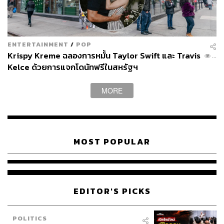
ENTERTAINMENT
/
POP
Krispy Kreme ฉลองการหมั้น Taylor Swift และ Travis
...
Kelce ด้วยการแจกโดนัทฟรีในสหรัฐฯ
MORE
MOST POPULAR
TODAY
WEEK
MONTH
INTERVIEW
ไขรหัสตั้ง ผบ.ตร. ‘ความสามารถ
2.2K
vs อาวุโส’ และอนาคตการปฏิรูปสี
กากี กับ พล.ต.อ. เอก อังสนานนท์