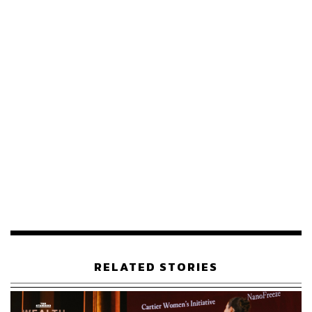
อ้างอิง:
https://soranews24.com/2023/06/07/krispy-kreme-gin
-making-use-of-doughnut-scraps-never-tasted-so-go
od/
https://www.econotimes.com/Krispy-Kreme-Uses-Do
ughnuts-to-Create-Gin-and-Tackle-Food-Waste-at-th
e-Same-Time-1657658
https://shop.ethicalspirits.jp/products/krispy-kreme-do
ughnuts-little-joy-spirits
สามารถติดตาม THE STANDARD WEALTH
ผ่านแอปพลิเคชันต่างๆ ที่คุณสะดวกหรือใช้งานอยู่แล้วได้เลย
RELATED STORIES
TAGS:
Krispy Kreme
Food Waste
โดนัท
เหล้าจิน (Gin)
Ethical Spirits