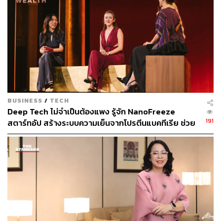
LOADING...
BUSINESS
/
TECH
Deep Tech ไม่จำเป็นต้องแพง รู้จัก NanoFreeze
191
สตาร์ทอัป สร้างระบบความเย็นจากโปรตีนแบคทีเรีย ช่วย
ABOUT THE AUTHOR
คงคุณภาพอาหาร-ยา ประหยัดค่าไฟ 50%
ถนัดกิจ จันกิเสน
Content Creator ประจำกองบรรณาธิการ
THE STANDARD WEALTH ผู้เสพติดโลก
ธุรกิจ การตลาด เทคโนโลยี และชอบสำรวจ
โลกออฟไลน์และออนไลน์มาถอดรหัสความ
เคลื่อนไหวให้เป็นเรื่องเข้าใจง่าย สนุก และได้
ไอเดียใหม่ๆ