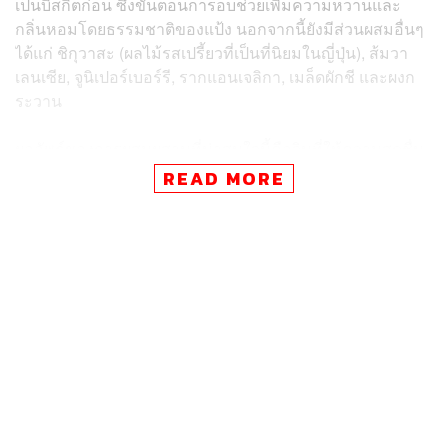
เป็นบิสกิตก่อน ซึ่งขั้นตอนการอบช่วยเพิ่มความหวานและ
กลิ่นหอมโดยธรรมชาติของแป้ง นอกจากนี้ยังมีส่วนผสมอื่นๆ
ได้แก่ ชิกุวาสะ (ผลไม้รสเปรี้ยวที่เป็นที่นิยมในญี่ปุ่น), ส้มวา
เลนเซีย, จูนิเปอร์เบอร์รี, รากแอนเจลิกา, เมล็ดผักชี และผงก
ระวาน
ผลลัพธ์ของการผสมผสานที่น่าสนใจนี้คือจินที่ให้ความสดชื่น
พร้อมความหวานอ่อนๆ ที่ชวนให้นึกถึงโดนัทอันเป็น
READ MORE
เอกลักษณ์ของ Krispy Kreme
แต่จินไม่ใช่ผลิตภัณฑ์เดียวที่เกิดจากความร่วมมือนี้ เพราะ
สมุนไพรและเครื่องเทศที่เหลือจากกระบวนการผลิตจินถูกนำ
มาใช้สร้างสรรค์โดนัทที่มีชื่อว่า Craft Gin Upcycle Old
Fashioned อีกด้วย
การเปิดตัวผลิตภัณฑ์ที่เป็นนวัตกรรมใหม่เหล่านี้เกิดขึ้นในวัน
ที่ 2 มิถุนายน และวางจำหน่ายในจำนวนจำกัด โดยจินมีราคา
อยู่ที่ 3,300 เยนต่อขวด หรือราว 820 บาท