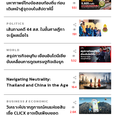
THAILAND
รอง ผบ.ตร. บัญชาการเหตุยิง
798
โรงเรียนเทพศิรินทร์ นนทบุรี สั่ง
ค้นหา 2 รอบยืนยันไร้คนติดค้าง พบ
ศพปู่-ย่าที่บ้านพักผู้ก่อเหตุ
THAILAND
สื่อนอกจับตากราดยิง รร. ใน
787
นนทบุรี ชี้ไทยมีอัตราครอบครองปืน
สูงในระดับต้นของภูมิภาค
THAILAND
สรุปมหากาพย์กล้องส่องพระ
702
ZEISS Blue Marine จากสัญญา
ผลิต 8.3 ล้าน สู่ข้อพิพาท ‘มา
เวลล์ฯ’ ฟ้อง ‘โทน บางแค’ ผิดนัด
THAILAND
จ่ายหนี้-แอบระบุแบรนด์
นักเรียนโรงเรียนเทพศิรินทร์
701
นนทบุรี อพยพเข้ายังพื้นที่ปลอดภัย
ชั่วคราว หลังเหตุใช้อาวุธปืนภายใน
โรงเรียนคลี่คลาย