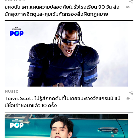
ยศชนัน เคาะแผนความปลอดภัยในรั้วโรงเรียน 90 วัน ส่ง
...
นักสุขภาพจิตดูแล-คุมเข้มคัดกรองสิ่งผิดกฎหมาย
MUSIC
Travis Scott ไม่รู้สึกกดดันที่ไม่เคยชนะรางวัลแกรมมี่ แม้
...
มีชื่อเข้าชิงมาแล้ว 10 ครั้ง