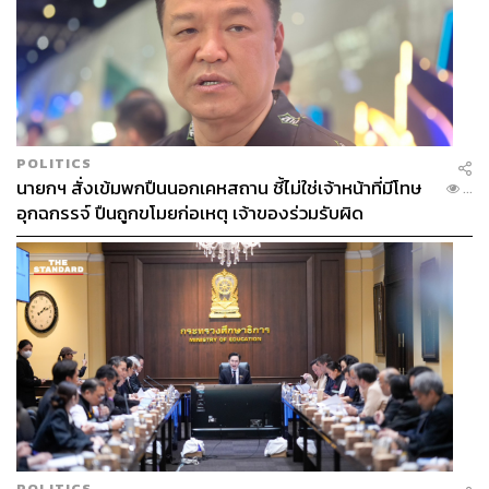
POLITICS
นายกฯ สั่งเข้มพกปืนนอกเคหสถาน ชี้ไม่ใช่เจ้าหน้าที่มีโทษ
...
อุกฉกรรจ์ ปืนถูกขโมยก่อเหตุ เจ้าของร่วมรับผิด
POLITICS