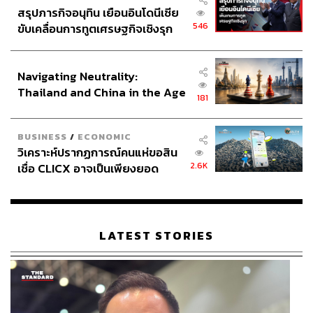
สรุปภารกิจอนุทิน เยือนอินโดนีเซีย
546
ขับเคลื่อนการทูตเศรษฐกิจเชิงรุก
ประกาศหุ้นส่วนยุทธศาสตร์ไทย –
อินโดนีเซีย
Navigating Neutrality:
Thailand and China in the Age
181
of a New Global Order
BUSINESS
/
ECONOMIC
วิเคราะห์ปรากฏการณ์คนแห่ขอสิน
2.6K
เชื่อ CLICX อาจเป็นเพียงยอด
ภูเขาน้ำแข็ง ของปัญหาหนี้ครัว
เรือนไทยที่ถูกซุกไว้
LATEST STORIES