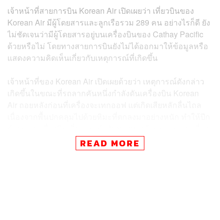
เจ้าหน้าที่สายการบิน Korean Air เปิดเผยว่า เที่ยวบินของ
Korean Air มีผู้โดยสารและลูกเรือรวม 289 คน อย่างไรก็ดี ยัง
ไม่ชัดเจนว่ามีผู้โดยสารอยู่บนเครื่องบินของ Cathay Pacific
ด้วยหรือไม่ โดยทางสายการบินยังไม่ได้ออกมาให้ข้อมูลหรือ
แสดงความคิดเห็นเกี่ยวกับเหตุการณ์ที่เกิดขึ้น
เจ้าหน้าที่ของ Korean Air เปิดเผยด้วยว่า เหตุการณ์ดังกล่าว
เกิดขึ้นในขณะที่รถลากคันหนึ่งกำลังดันเครื่องบิน Korean
Air ถอยหลังก่อนที่เครื่องจะเทกออฟ แต่เกิดเสียหลักลื่นไถล
เนื่องจากพื้นปกคลุมไปด้วยหิมะที่ตกลงมาอย่างหนัก ทำให้ปีก
ซ้ายของเครื่องบินเฉี่ยวชนเข้ากับหางทางด้านขวาของเครื่อง
บิน Cathay Pacific
READ MORE
จากการประเมินเบื้องต้นของสายการบิน Korean Air คาดว่า
สาเหตุมาจากเจ้าหน้าที่ภาคพื้นดินลากจูงเครื่องบินท่ามกลาง
หิมะตกหนัก อย่างไรก็ดี โฆษกสนามบินนิวชิโตเสะยังไม่ได้
ออกมาแสดงความคิดเห็นเกี่ยวกับอุบัติเหตุที่เกิดขึ้นแต่อย่าง
ใด