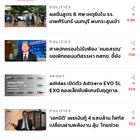
POLITICS
ผลชันสูตร 8 ศพ เหตุยิงใน รร.
0.9K
เทพศิรินทร์ นนทบุรี พบกระสุนเข้า
จุดสำคัญ ‘ศีรษะ-หน้าอก’ ครูถูกยิง
4 นัด จากระยะไกล
POLITICS
ศาลปกครองไม่รับฟ้อง ‘หมอสรณ’
706
ขอเพิกถอนมติสรรหา กสทช. ชี้ยัง
ไม่ใช่ผู้เดือดร้อนเสียหาย
SPORT
adidas เปิดตัว Adizero EVO SL
559
EXO คอลเล็กชันพิเศษรับฤดูกาล
College Football
POLITICS
‘เอกนิติ’ เผยเงินกู้ 4 แสนล้าน โฟกัส
302
เปลี่ยนผ่านพลังงาน ลุ้น ‘ไทยช่วย
ไทยพลัส’ เฟส 2 รอประเมินความ
เหมาะสม