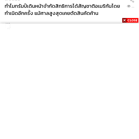
ทำไมทรัมป์เดินหน้าจำกัดสิทธิการได้สัญชาติอเมริกันโดย
...
กำเนิดอีกครั้ง แม้ศาลสูงสุดเคยตัดสินคัดค้าน
News
Wealth
Pop
Podcast
Video
Now
Opinion
Careers
Events
Privacy
About
Contact
Policy
FOR
ADVERTISING
MEMBERSHIP