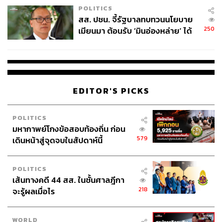
POLITICS
สส. ปชน. จี้รัฐบาลทบทวนนโยบาย
250
เมียนมา ต้อนรับ ‘มินอ่องหล่าย’ ได้
แค่สัญญาว่างเปล่า
EDITOR'S PICKS
POLITICS
มหากาพย์โกงข้อสอบท้องถิ่น ก่อน
579
เดินหน้าสู่จุดจบในสัปดาห์นี้
POLITICS
เส้นทางคดี 44 สส. ในชั้นศาลฎีกา
218
จะรู้ผลเมื่อไร
WORLD