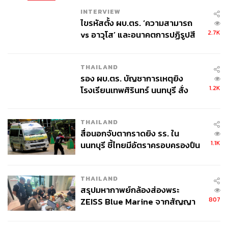
INTERVIEW
ไขรหัสตั้ง ผบ.ตร. ‘ความสามารถ
2.7K
vs อาวุโส’ และอนาคตการปฏิรูปสี
กากี กับ พล.ต.อ. เอก อังสนานนท์
THAILAND
รอง ผบ.ตร. บัญชาการเหตุยิง
1.2K
โรงเรียนเทพศิรินทร์ นนทบุรี สั่ง
ค้นหา 2 รอบยืนยันไร้คนติดค้าง พบ
ศพปู่-ย่าที่บ้านพักผู้ก่อเหตุ
THAILAND
สื่อนอกจับตากราดยิง รร. ใน
1.1K
นนทบุรี ชี้ไทยมีอัตราครอบครองปืน
สูงในระดับต้นของภูมิภาค
THAILAND
สรุปมหากาพย์กล้องส่องพระ
807
ZEISS Blue Marine จากสัญญา
ผลิต 8.3 ล้าน สู่ข้อพิพาท ‘มา
เวลล์ฯ’ ฟ้อง ‘โทน บางแค’ ผิดนัด