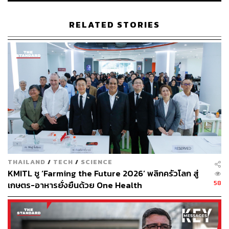
ตรวจศูนย์บริการสาธารณสุข 35 หัวหมาก สำนักอนามัย
กรุงเทพมหานคร อีกทั้งตั้งเป้านำไปใช้ตรวจเก็บตัวอย่างหาผู้
RELATED STORIES
ป่วยโควิด-19 เชิงรุก ในพื้นที่ต่างๆ ทั่วประเทศ
ทั้งนี้ หน่วยงานภาครัฐและเอกชนทั่วประเทศที่สนใจ และ
ต้องการนำไปใช้ตรวจเก็บตัวอย่างโรคโควิด-19 สามารถ
ติดต่อศูนย์รวมนวัตกรรม KMITL GO FIGHT COVID-19
ดำเนินงานโดยสำนักงานบริหารงานวิจัยและนวัตกรรม
พระจอมเกล้าลาดกระบัง (KRIS) LINE ID: @825adigj โทร.
08 0986 1242, 08 5382 0960 หรือ 09 1812 0416 หรืออีเมล
kannika.li@kmitl.ac.th
และสำหรับผู้ที่สนใจสมทบทุนการ
บริจาคเพื่อต่อยอดการผลิต และแจกจ่ายนวัตกรรมสู้โควิด-19
ให้แก่โรงพยาบาลทั่วประเทศ สามารถร่วมบริจาคได้ที่
THAILAND
/
TECH
/
SCIENCE
ธนาคารกรุงไทย ชื่อบัญชี สจล. นวัตกรรมสู้ COVID-19 เลข
KMITL ชู ‘Farming the Future 2026’ พลิกครัวโลก สู่
ที่บัญชี 693-031-750-0
58
เกษตร-อาหารยั่งยืนด้วย One Health
พิสูจน์อักษร: ลักษณ์นารา พักตร์เพียงจันทร์