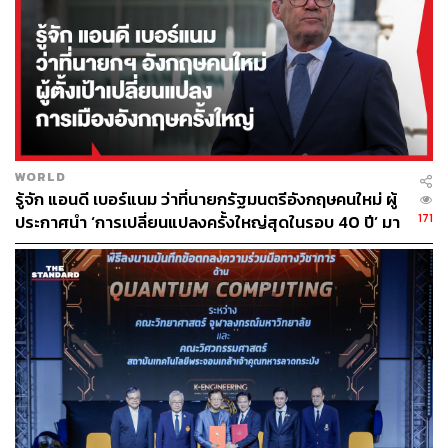
ห้ามพลาด! ฟอรัมที่เจาะลึก New Normal ที่ใหญ่ที่สุดในเมือง
ไทย จากวิทยากรระดับประเทศ 40 คน ซื้อบัตรงาน THE
STANDARD ECONOMIC FORUM ที่
https://www.eventpo
p.me/e/8705-economic-forum
TAGS:
สถาบันเทคโนโลยีพระจอมเกล้าเจ้าคุณทหารลาดกระบัง
เชื้อไวรัสโคโรนา
COVID-19
Mobile Swab Test
WORLD
รถตู้
รู้จัก แอนดี เบอร์แนม ว่าที่นายกรัฐมนตรีอังกฤษคนใหม่ ผู้
171
ประกาศนำ ‘การเปลี่ยนแปลงครั้งใหญ่สุดในรอบ 40 ปี’ มา
สู่การเมืองอังกฤษ
61