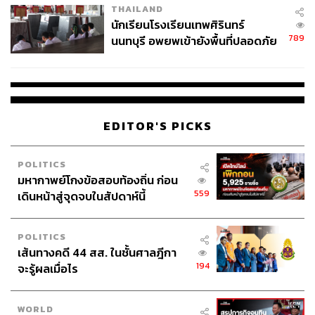
THAILAND
จ่ายหนี้-แอบระบุแบรนด์
นักเรียนโรงเรียนเทพศิรินทร์
789
นนทบุรี อพยพเข้ายังพื้นที่ปลอดภัย
ชั่วคราว หลังเหตุใช้อาวุธปืนภายใน
โรงเรียนคลี่คลาย
EDITOR'S PICKS
POLITICS
มหากาพย์โกงข้อสอบท้องถิ่น ก่อน
559
เดินหน้าสู่จุดจบในสัปดาห์นี้
POLITICS
เส้นทางคดี 44 สส. ในชั้นศาลฎีกา
194
จะรู้ผลเมื่อไร
WORLD