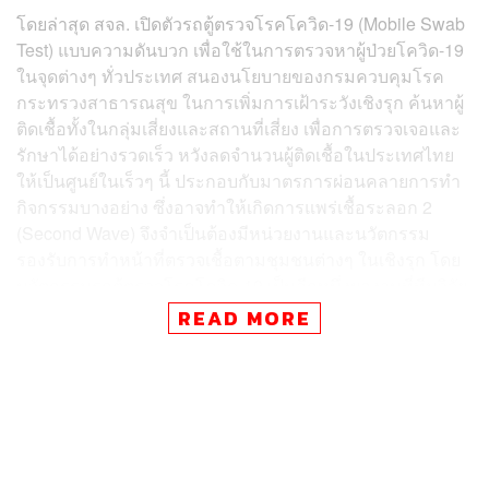
โดยล่าสุด สจล. เปิดตัวรถตู้ตรวจโรคโควิด-19 (Mobile Swab
Test) แบบความดันบวก เพื่อใช้ในการตรวจหาผู้ป่วยโควิด-19
ในจุดต่างๆ ทั่วประเทศ สนองนโยบายของกรมควบคุมโรค
กระทรวงสาธารณสุข ในการเพิ่มการเฝ้าระวังเชิงรุก ค้นหาผู้
ติดเชื้อทั้งในกลุ่มเสี่ยงและสถานที่เสี่ยง เพื่อการตรวจเจอและ
รักษาได้อย่างรวดเร็ว หวังลดจำนวนผู้ติดเชื้อในประเทศไทย
ให้เป็นศูนย์ในเร็วๆ นี้ ประกอบกับมาตรการผ่อนคลายการทำ
กิจกรรมบางอย่าง ซึ่งอาจทำให้เกิดการแพร่เชื้อระลอก 2
(Second Wave) จึงจำเป็นต้องมีหน่วยงานและนวัตกรรม
รองรับการทำหน้าที่ตรวจเชื้อตามชุมชนต่างๆ ในเชิงรุก โดย
นวัตกรรมรถตู้ตรวจโรคโควิด-19 เป็นอีกหนึ่งผลงานที่ทีมวิจัย
และพัฒนานวัตกรรม สจล. มุ่งหวังว่าจะเป็นส่วนหนึ่งในการ
READ MORE
ช่วยสังคมไทยก้าวผ่านวิกฤตโควิด-19 ไปด้วยกัน
ทางด้าน รศ.ดร.คมสัน มาลีสี คณบดีคณะวิศวกรรมศาสตร์
สถาบันเทคโนโลยีพระจอมเกล้าเจ้าคุณทหารลาดกระบัง
(สจล.) กล่าวว่า นวัตกรรมรถตู้ตรวจโรคโควิด-19 (Mobile
Swab Test) ถูกพัฒนาขึ้นภายใต้แนวคิดการอำนวยความ