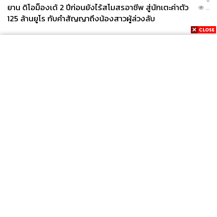
ยาน ดิโอม็องเด้ 2 ปีก่อนยังไร้สโมสรอาชีพ สู่นักเตะค่าตัว
...
125 ล้านยูโร กับคำสัญญาถึงน้องสาวผู้ล่วงลับ
News
Wealth
Pop
Podcast
Video
Now
Opinion
Careers
Events
Privacy
About
Contact
Policy
FOR
ADVERTISING
MEMBERSHIP