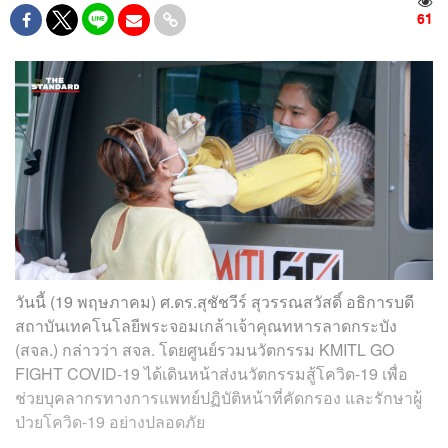
61
วันนี้ (19 พฤษภาคม) ศ.ดร.สุชัชวีร์ สุวรรณสวัสดิ์ อธิการบดี
สถาบันเทคโนโลยีพระจอมเกล้าเจ้าคุณทหารลาดกระบัง
(สจล.) กล่าวว่า สจล. โดยศูนย์รวมนวัตกรรม KMITL GO
FIGHT COVID-19 ได้เดินหน้าส่งนวัตกรรมสู้โควิด-19 เพื่อ
ช่วยบุคลากรทางการแพทย์ปฏิบัติหน้าที่คัดกรอง และรักษาผู้
ป่วยโควิด-19 อย่างปลอดภัย