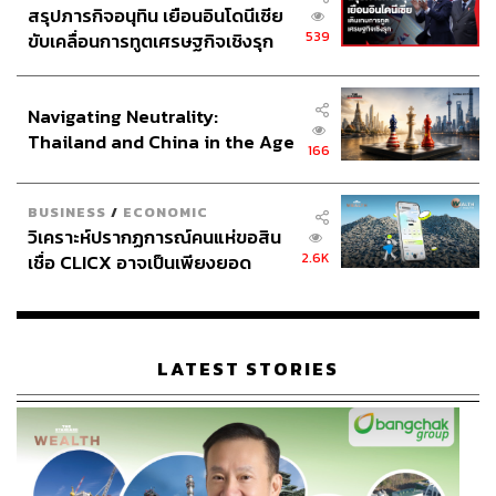
สรุปภารกิจอนุทิน เยือนอินโดนีเซีย
539
ขับเคลื่อนการทูตเศรษฐกิจเชิงรุก
ประกาศหุ้นส่วนยุทธศาสตร์ไทย –
อินโดนีเซีย
Navigating Neutrality:
Thailand and China in the Age
166
of a New Global Order
BUSINESS
/
ECONOMIC
วิเคราะห์ปรากฏการณ์คนแห่ขอสิน
2.6K
เชื่อ CLICX อาจเป็นเพียงยอด
ภูเขาน้ำแข็ง ของปัญหาหนี้ครัว
เรือนไทยที่ถูกซุกไว้
LATEST STORIES