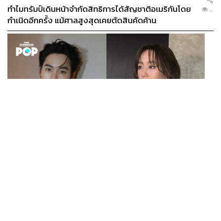
ทำไมทรัมป์เดินหน้าจำกัดสิทธิการได้สัญชาติอเมริกันโดย
...
กำเนิดอีกครั้ง แม้ศาลสูงสุดเคยตัดสินคัดค้าน
ENTERTAINMENT
เก้า นพเก้า และ พาย รินรดา เตรียมร่วมงานกันใน ‘รสกาล
...
Enchanted Taste In Time’