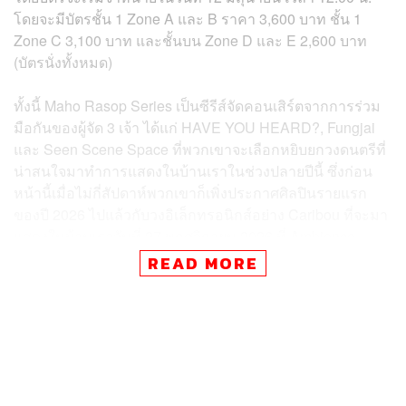
โดยจะมีบัตรชั้น 1 Zone A และ B ราคา 3,600 บาท ชั้น 1
Zone C 3,100 บาท และชั้นบน Zone D และ E 2,600 บาท
(บัตรนั่งทั้งหมด)
ทั้งนี้ Maho Rasop Series เป็นซีรีส์จัดคอนเสิร์ตจากการร่วม
มือกันของผู้จัด 3 เจ้า ได้แก่ HAVE YOU HEARD?, Fungjai
และ Seen Scene Space ที่พวกเขาจะเลือกหยิบยกวงดนตรีที่
น่าสนใจมาทำการแสดงในบ้านเราในช่วงปลายปีนี้ ซึ่งก่อน
หน้านี้เมื่อไม่กี่สัปดาห์พวกเขาก็เพิ่งประกาศศิลปินรายแรก
ของปี 2026 ไปแล้วกับวงอิเล็กทรอนิกส์อย่าง Caribou ที่จะมา
แสดงในบ้านเราวันที่ 27 พฤศจิกายน 2026 ที่ Ambience
Space งานนี้ใครชอบดนตรีแนวไหน หรือปีนี้จะมีใครมาอีก
READ MORE
บ้าง รอติดตามจากโซเชียลมีเดียของพวกเขากันได้เลย
ภาพ:
skodvin_kings
TAGS:
Fungjai
คอนเสิร์ต
Seen Scene Space
Maho Rasop Series
Kings of Convenience