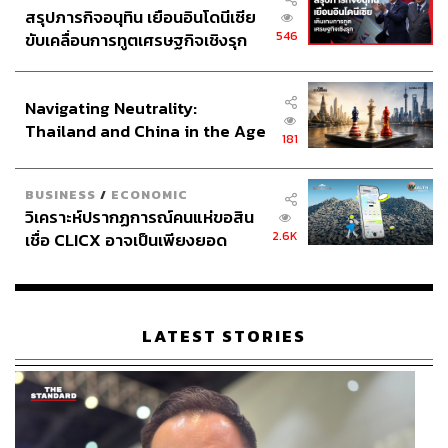
สรุปภารกิจอนุทิน เยือนอินโดนีเซีย
546
ขับเคลื่อนการทูตเศรษฐกิจเชิงรุก
ประกาศหุ้นส่วนยุทธศาสตร์ไทย –
อินโดนีเซีย
Navigating Neutrality:
Thailand and China in the Age
181
of a New Global Order
BUSINESS
/
ECONOMIC
วิเคราะห์ปรากฏการณ์คนแห่ขอสิน
2.6K
เชื่อ CLICX อาจเป็นเพียงยอด
ภูเขาน้ำแข็ง ของปัญหาหนี้ครัว
เรือนไทยที่ถูกซุกไว้
LATEST STORIES