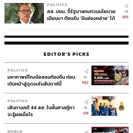
POLITICS
สส. ปชน. จี้รัฐบาลทบทวนนโยบาย
265
เมียนมา ต้อนรับ ‘มินอ่องหล่าย’ ได้
แค่สัญญาว่างเปล่า
EDITOR'S PICKS
POLITICS
มหากาพย์โกงข้อสอบท้องถิ่น ก่อน
582
เดินหน้าสู่จุดจบในสัปดาห์นี้
POLITICS
เส้นทางคดี 44 สส. ในชั้นศาลฎีกา
218
จะรู้ผลเมื่อไร
WORLD