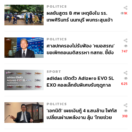
POLITICS
ผลชันสูตร 8 ศพ เหตุยิงใน รร.
1K
เทพศิรินทร์ นนทบุรี พบกระสุนเข้า
จุดสำคัญ ‘ศีรษะ-หน้าอก’ ครูถูกยิง
4 นัด จากระยะไกล
POLITICS
ศาลปกครองไม่รับฟ้อง ‘หมอสรณ’
747
ขอเพิกถอนมติสรรหา กสทช. ชี้ยัง
ไม่ใช่ผู้เดือดร้อนเสียหาย
SPORT
adidas เปิดตัว Adizero EVO SL
625
EXO คอลเล็กชันพิเศษรับฤดูกาล
College Football
POLITICS
‘เอกนิติ’ เผยเงินกู้ 4 แสนล้าน โฟกัส
318
เปลี่ยนผ่านพลังงาน ลุ้น ‘ไทยช่วย
ไทยพลัส’ เฟส 2 รอประเมินความ
เหมาะสม