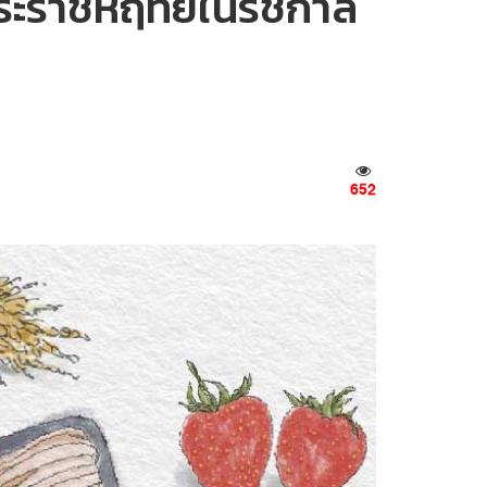
ำพระราชหฤทัยในรัชกาล
652