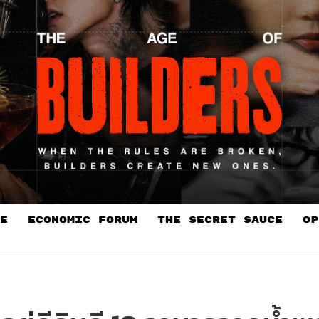
E
ECONOMIC FORUM
THE SECRET SAUCE​
OP