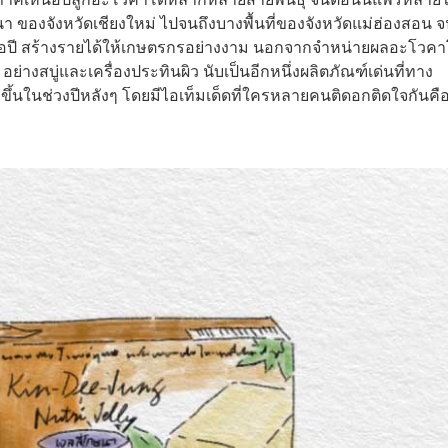
า ของจังหวัดเชียงใหม่ ไปจนถึงบางพื้นที่ของจังหวัดแม่ฮ่องสอน 
่อปี สร้างรายได้ให้เกษตรกรอย่างงาม นอกจากจำหน่ายผลอะโวค
ย่างสบู่และเครื่องประทินผิว นับเป็นอีกหนึ่งผลิตภัณฑ์เด่นที่ทาง
ึ้นในช่วงปีหลังๆ โดยมีไอเท็มเด็ดที่ใครหลายคนติดอกติดใจกันคื