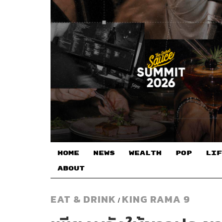
HOME
NEWS
WEALTH
POP
LIF
ABOUT
EAT & DRINK
KING RAMA 9
/