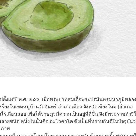
งแต่ปี พ.ศ. 2522 เมื่อพระบาทสมเด็จพระปรมินทรมหาภูมิพลอด
ี่ยงในเขตหมู่บ้านวัดจันทร์ อำเภอเมือง จังหวัดเชียงใหม่ (อำเภอ
ไร่เลื่อนลอย เพื่อให้ราษฎรมีความเป็นอยู่ที่ดีขึ้น จึงมีพระราชดำริใ
ชนิด หนึ่งในนั้นคือ อะโวคาโด ซึ่งเป็นที่ทราบกันดีในปัจจุบันว
สุขภาพ
าคเหนือปลูกอะโวคาโดหลากหลายสายพันธุ์ จนตอนนี้แพร่หลาย