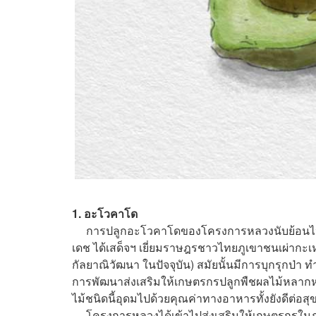
1. อะโวคาโด
การปลูกอะโวคาโดของโครงการหลวงนับย้อนไปตั้
เดช ได้เสด็จฯ เยี่ยมราษฎรชาวไทยภูเขาชนเผ่ากะเหร
กัลยาณิวัฒนา ในปัจจุบัน) สมัยนั้นมีการบุกรุกป่า ทำ
การพัฒนาส่งเสริมให้เกษตรกรปลูกพืชผลไม้หลากหลาย
ไม้ชนิดนี้อุดมไปด้วยคุณค่าทางอาหารทั้งยังดีต่อ
โครงการหลวงได้เข้าไปส่งเสริมให้เกษตรกรในภ