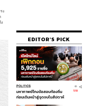
พระ
ำ
ึง
EDITOR'S PICK
POLITICS
518
มหากาพย์โกงข้อสอบท้องถิ่น
ก่อนเดินหน้าสู่จุดจบในสัปดาห์
นี้