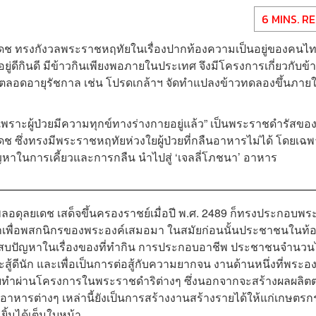
6 MINS. R
ช ทรงกังวลพระราชหฤทัยในเรื่องปากท้องความเป็นอยู่ของคนไ
ีกินดี มีข้าวกินเพียงพอภายในประเทศ จึงมีโครงการเกี่ยวกับข้
อดอายุรัชกาล เช่น โปรดเกล้าฯ จัดทำแปลงข้าวทดลองขึ้นภาย
วย เพราะผู้ป่วยมีความทุกข์ทางร่างกายอยู่แล้ว” เป็นพระราชดำรัสขอ
เดช
ซึ่งทรงมีพระราชหฤทัยห่วงใยผู้ป่วยที่กลืนอาหารไม่ได้ โดยเฉ
มีปัญหาในการเคี้ยวและการกลืน นำไปสู่ ‘เจลลี่โภชนา’ อาหาร
ดุลยเดช เสด็จขึ้นครองราชย์เมื่อปี
พ.ศ. 2489 ก็ทรงประกอบพร
พื่อพสกนิกรของพระองค์เสมอมา ในสมัยก่อนนั้นประชาชนในท้อง
ะสบปัญหาในเรื่องของที่ทำกิน การประกอบอาชีพ ประชาชนจำนวน
ู้ดีนัก และเพื่อเป็นการต่อสู้กับความยากจน งานด้านหนึ่งที่พระอง
ทำผ่านโครงการในพระราชดำริต่างๆ ซึ่งนอกจากจะสร้างผลผลิตต
อาหารต่างๆ เหล่านี้ยังเป็นการสร้างงานสร้างรายได้ให้แก่เกษตรก
ยิ้มได้เต็มใบหน้า