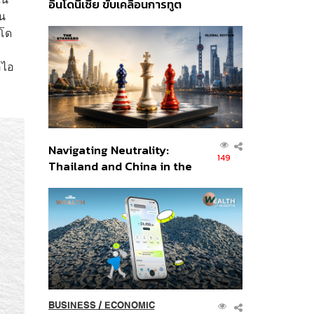
อินโดนีเซีย ขับเคลื่อนการทูต
จน
เศรษฐกิจเชิงรุก ประกาศหุ้น
าโด
ส่วนยุทธศาสตร์ไทย –
อินโดนีเซีย
อไอ
Navigating Neutrality:
149
Thailand and China in the
Age of a New Global
Order
BUSINESS
/
ECONOMIC