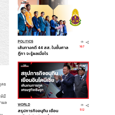
POLITICS
167
เส้นทางคดี 44 สส. ในชั้นศาล
ฎีกา จะรู้ผลเมื่อไร
ุลย
ห้มี
่าผล
WORLD
512
สรุปภารกิจอนุทิน เยือน
ใน