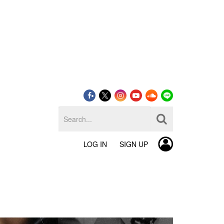
LOG IN
SIGN UP