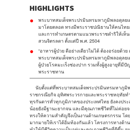
HIGHLIGHTS
พระบาทสมเด็จพระปรมินทรมหาภูมิพลอดุลยเด
มาโดยตลอด ทรงมีพระราชปณิธานให้คนไทยอยู่ด
และการทำเกษตรตามแนวพระราชดำริให้เห็นตล
สวนจิตรลดา ตั้งแต่ปี พ.ศ. 2504
“อาหารผู้ป่วย ดีอย่างเดียวไม่ได้ ต้องอร่อยด้
พระบาทสมเด็จพระปรมินทรมหาภูมิพลอดุลย
ผู้ป่วยโรคมะเร็งช่องปาก รวมทั้งผู้สูงอายุที่
พระราชทาน
นับตั้งแต่ที่พระบาทสมเด็จพระปรมินทรมหาภูมิพลอ
ราชกรณียกิจ อุทิศพระวรกายและพระราชหฤทัยทำเ
ทุรกันดารทั่วทุกภูมิภาคของประเทศไทย ยังคงปร
น้อยยังมีฐานะยากจน และมีคุณภาพชีวิตที่ไม่ค่อยจะส
ทรงให้ความสำคัญจึงเป็นงานด้านเกษตรกรรม โดย
มากมายให้เราได้อิ่มท้องกันแล้ว โครงการทางด้าน
ทำให้มีชีวิตความเป็นอยู่และคุณภาพชีวิตที่ดีขึ้น จน