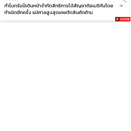
ทำไมทรัมป์เดินหน้าจำกัดสิทธิการได้สัญชาติอเมริกันโดย
...
กำเนิดอีกครั้ง แม้ศาลสูงสุดเคยตัดสินคัดค้าน
News
Wealth
Pop
Podcast
Video
Now
Opinion
Careers
Events
Privacy
About
Contact
Policy
FOR
ADVERTISING
MEMBERSHIP