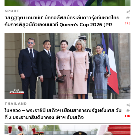
SPORT
‘เสฏฐวุฒิ เคนานัน’ นักกอล์ฟสมัครเล่นดาวรุ่งทีมชาติไทย
173
กับการพิสูจน์ตัวเองบนเวที Queen’s Cup 2026 [PR
News]
ภาพ: สำนักพระราชวัง
TAGS:
เทศกาลตรุษจีน
สมเด็จพระนางเจ้าสุทิดา พัชรสุธาพิมลลักษณ พระบรม
ราชินี
สมเด็จพระเจ้าอยู่หัวมหาวชิราลงกรณ บดินทรเทพยวรา
THAILAND
งกูร
ในหลวง – พระราชินี เสด็จฯ เยือนสาธารณรัฐฝรั่งเศส วัน
1.1K
ที่ 2 ประธานาธิบดีมาครง เฝ้าฯ รับเสด็จ