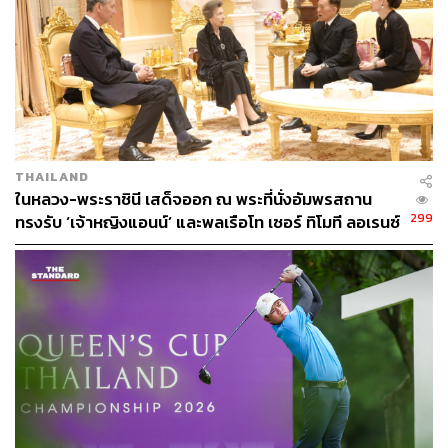
THAILAND
ในหลวง-พระราชินี เสด็จออก ณ พระที่นั่งอัมพรสถาน
299
ทรงรับ ‘เจ้าหญิงแอนน์’ และพลเรือโท เซอร์ ทิโมที ลอเรนซ์
ในโอกาสเสด็จเยือนไทย