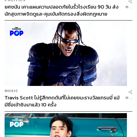
ยศชนัน เคาะแผนความปลอดภัยในรั้วโรงเรียน 90 วัน ส่ง
...
นักสุขภาพจิตดูแล-คุมเข้มคัดกรองสิ่งผิดกฎหมาย
MUSIC
Travis Scott ไม่รู้สึกกดดันที่ไม่เคยชนะรางวัลแกรมมี่ แม้
...
มีชื่อเข้าชิงมาแล้ว 10 ครั้ง