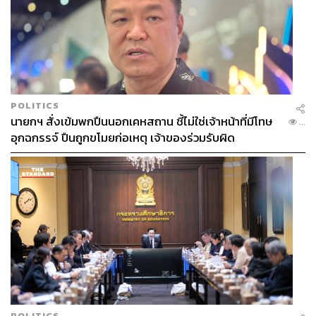
POLITICS
นายกฯ สั่งเข้มพกปืนนอกเคหสถาน ชี้ไม่ใช่เจ้าหน้าที่มีโทษ
...
อุกฉกรรจ์ ปืนถูกขโมยก่อเหตุ เจ้าของร่วมรับผิด
POLITICS