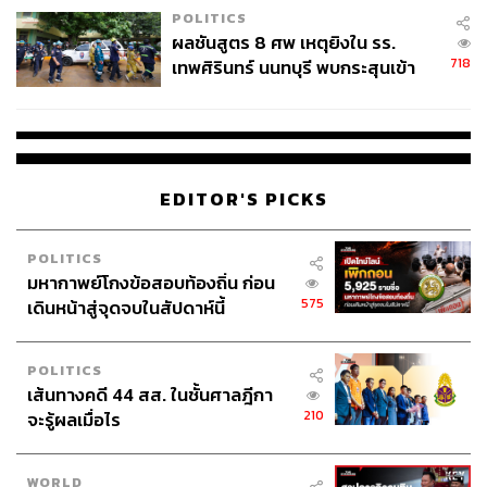
POLITICS
ผลชันสูตร 8 ศพ เหตุยิงใน รร.
718
เทพศิรินทร์ นนทบุรี พบกระสุนเข้า
จุดสำคัญ ‘ศีรษะ-หน้าอก’ ครูถูกยิง
4 นัด จากระยะไกล
EDITOR'S PICKS
POLITICS
มหากาพย์โกงข้อสอบท้องถิ่น ก่อน
575
เดินหน้าสู่จุดจบในสัปดาห์นี้
POLITICS
เส้นทางคดี 44 สส. ในชั้นศาลฎีกา
210
จะรู้ผลเมื่อไร
WORLD