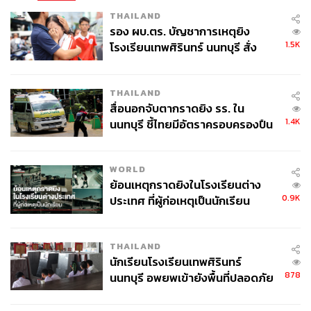
THAILAND
รอง ผบ.ตร. บัญชาการเหตุยิง
1.5K
โรงเรียนเทพศิรินทร์ นนทบุรี สั่ง
ค้นหา 2 รอบยืนยันไร้คนติดค้าง พบ
ศพปู่-ย่าที่บ้านพักผู้ก่อเหตุ
THAILAND
สื่อนอกจับตากราดยิง รร. ใน
1.4K
นนทบุรี ชี้ไทยมีอัตราครอบครองปืน
สูงในระดับต้นของภูมิภาค
WORLD
ย้อนเหตุกราดยิงในโรงเรียนต่าง
0.9K
ประเทศ ที่ผู้ก่อเหตุเป็นนักเรียน
THAILAND
นักเรียนโรงเรียนเทพศิรินทร์
878
นนทบุรี อพยพเข้ายังพื้นที่ปลอดภัย
ชั่วคราว หลังเหตุใช้อาวุธปืนภายใน
โรงเรียนคลี่คลาย