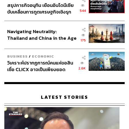
สรุปภารกิจอนุทิน เยือนอินโดนีเซีย
544
ขับเคลื่อนการทูตเศรษฐกิจเชิงรุก
ประกาศหุ้นส่วนยุทธศาสตร์ไทย –
อินโดนีเซีย
Navigating Neutrality:
Thailand and China in the Age
175
of a New Global Order
BUSINESS
/
ECONOMIC
วิเคราะห์ปรากฏการณ์คนแห่ขอสิน
2.6K
เชื่อ CLICX อาจเป็นเพียงยอด
ภูเขาน้ำแข็ง ของปัญหาหนี้ครัว
เรือนไทยที่ถูกซุกไว้
LATEST STORIES