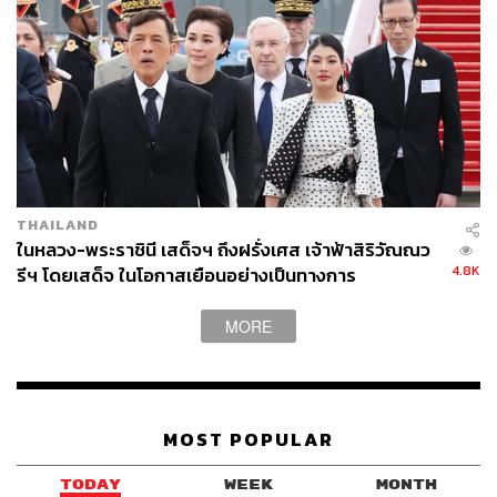
534
ABOUT THE AUTHOR
THE STANDARD TEAM
THAILAND
กองบรรณาธิการ THE STANDARD
ในหลวง-พระราชินี เสด็จฯ ถึงฝรั่งเศส เจ้าฟ้าสิริวัณณว
4.8K
รีฯ โดยเสด็จ ในโอกาสเยือนอย่างเป็นทางการ
MORE
MOST POPULAR
TODAY
WEEK
MONTH