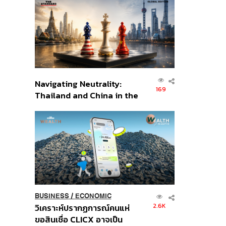
ส่วนยุทธศาสตร์ไทย –
อินโดนีเซีย
Navigating Neutrality:
169
Thailand and China in the
Age of a New Global
Order
BUSINESS
/
ECONOMIC
2.6K
วิเคราะห์ปรากฏการณ์คนแห่
ขอสินเชื่อ CLICX อาจเป็น