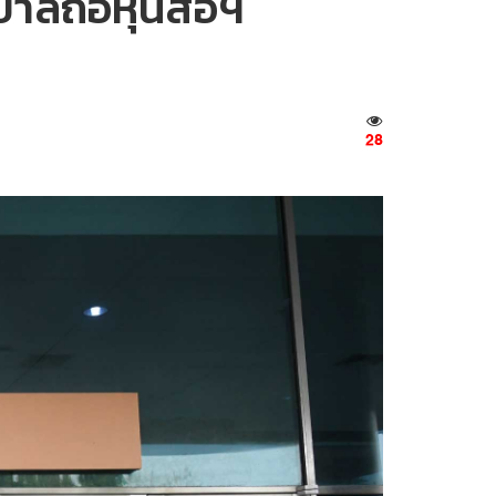
าลถือหุ้นสื่อฯ
28