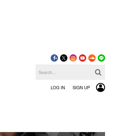
LOG IN
SIGN UP