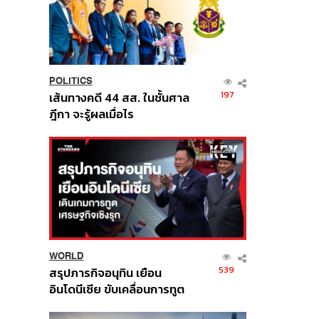
POLITICS
197
เส้นทางคดี 44 สส. ในชั้นศาล
ฎีกา จะรู้ผลเมื่อไร
WORLD
539
สรุปภารกิจอนุทิน เยือน
อินโดนีเซีย ขับเคลื่อนการทูต
เศรษฐกิจเชิงรุก ประกาศหุ้น