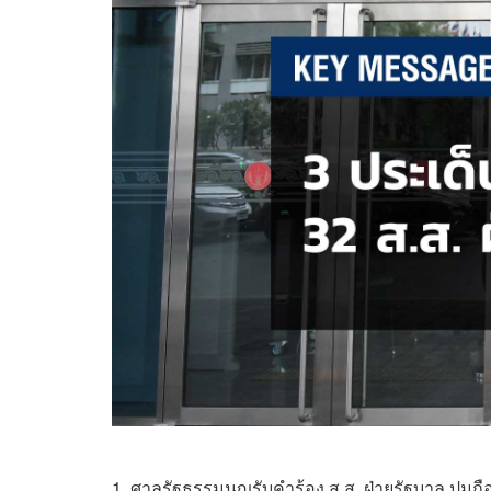
1. ศาลรัฐธรรมนูญรับคำร้อง ส.ส. ฝ่ายรัฐบาล ปมถือ