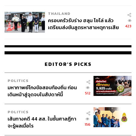
โลกภายใน 6 วัน
THAILAND
ครอบครัวรับร่าง ฮลุน โซโล่ แล้ว
423
เตรียมส่งชันสูตรหาสาเหตุการเสีย
ชีวิต
EDITOR'S PICKS
POLITICS
มหากาพย์โกงข้อสอบท้องถิ่น ก่อน
512
เดินหน้าสู่จุดจบในสัปดาห์นี้
POLITICS
เส้นทางคดี 44 สส. ในชั้นศาลฎีกา
156
จะรู้ผลเมื่อไร