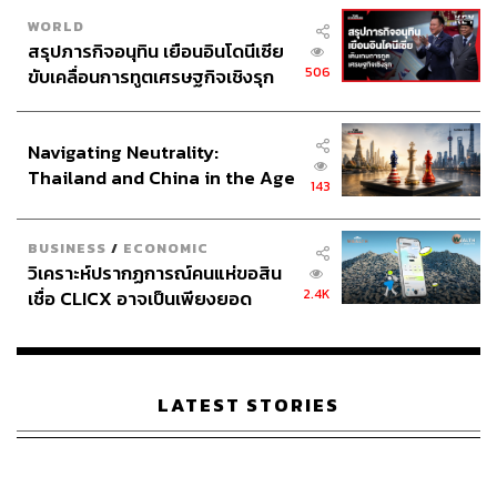
WORLD
สรุปภารกิจอนุทิน เยือนอินโดนีเซีย
506
ขับเคลื่อนการทูตเศรษฐกิจเชิงรุก
ประกาศหุ้นส่วนยุทธศาสตร์ไทย –
อินโดนีเซีย
Navigating Neutrality:
Thailand and China in the Age
143
of a New Global Order
BUSINESS
/
ECONOMIC
วิเคราะห์ปรากฏการณ์คนแห่ขอสิน
2.4K
เชื่อ CLICX อาจเป็นเพียงยอด
ภูเขาน้ำแข็ง ของปัญหาหนี้ครัว
เรือนไทยที่ถูกซุกไว้
LATEST STORIES