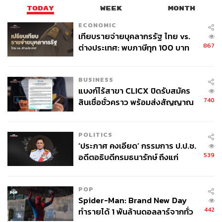
TODAY
WEEK
MONTH
ECONOMIC
เทียบรายจ่ายบุคลากรรัฐ ไทย vs.
867
ต่างประเทศ: พบภาษีทุก 100 บาท
ของคนไทยใช้ไปกับข้าราชการเฉียด
40 บาท
BUSINESS
แบงก์ไร้สาขา CLICX ปิดรับสมัคร
740
สินเชื่อชั่วคราว พร้อมส่งสัญญาณ
เตือนกลุ่มกู้เงินผิดวัตถุประสงค์-ให้
ข้อมูลเท็จ เตรียมดำเนินคดีเด็ดขาด
POLITICS
‘ประภาศ คงเอียด’ กรรมการ ป.ป.ช.
539
อดีตอธิบดีกรมธนารักษ์ ถึงแก่
อนิจกรรม
POP
Spider-Man: Brand New Day
442
ทำรายได้ 1 พันล้านดอลลาร์จากทั่ว