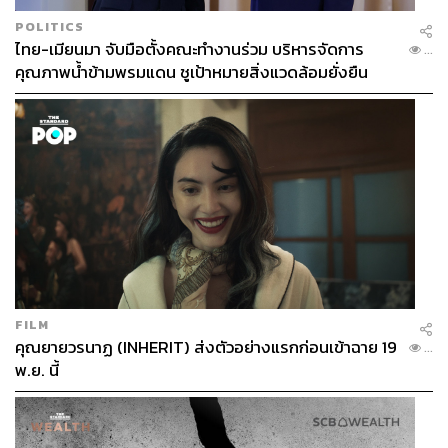
POLITICS
ไทย-เมียนมา จับมือตั้งคณะทำงานร่วม บริหารจัดการ
...
คุณภาพน้ำข้ามพรมแดน ชูเป้าหมายสิ่งแวดล้อมยั่งยืน
FILM
คุณยายวรนาฏ (INHERIT) ส่งตัวอย่างแรกก่อนเข้าฉาย 19
...
พ.ย. นี้