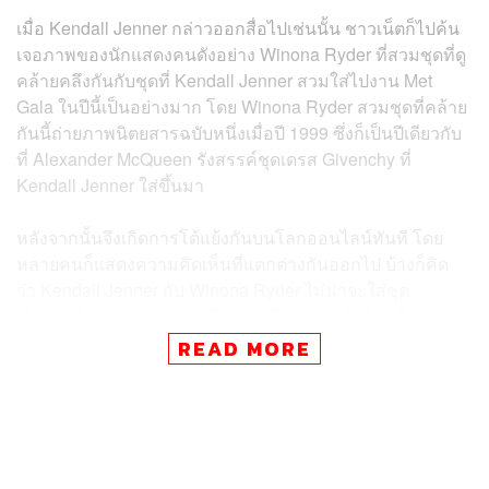
เมื่อ Kendall Jenner กล่าวออกสื่อไปเช่นนั้น ชาวเน็ตก็ไปค้น
เจอภาพของนักแสดงคนดังอย่าง Winona Ryder ที่สวมชุดที่ดู
คล้ายคลึงกันกับชุดที่ Kendall Jenner สวมใส่ไปงาน Met
Gala ในปีนี้เป็นอย่างมาก โดย Winona Ryder สวมชุดที่คล้าย
กันนี้ถ่ายภาพนิตยสารฉบับหนึ่งเมื่อปี 1999 ซึ่งก็เป็นปีเดียวกับ
ที่ Alexander McQueen รังสรรค์ชุดเดรส Givenchy ที่
Kendall Jenner ใส่ขึ้นมา
หลังจากนั้นจึงเกิดการโต้แย้งกันบนโลกออนไลน์ทันที โดย
หลายคนก็แสดงความคิดเห็นที่แตกต่างกันออกไป บ้างก็คิด
ว่า Kendall Jenner กับ Winona Ryder ไม่น่าจะใส่ชุด
เดียวกันได้ เพราะพวกเธอมีรูปร่างที่แตกต่างกันโดยสิ้นเชิง
ในขณะที่อีกหลายคนก็แย้งว่า ชุดดังกล่าวมาจากคอลเล็กชัน
READ MORE
โอต์กูตูร์ จึงไม่น่าจะมีการทำชุดซ้ำกันขึ้นมาหลายๆ ชุด และ
ยังมีคนที่กล่าวโทษว่า Kendall Jenner ให้ข้อมูลอันเป็นเท็จ
เกี่ยวกับประวัติศาสตร์ของชุดที่เธอสวมใส่ในงาน Met Gala
2024