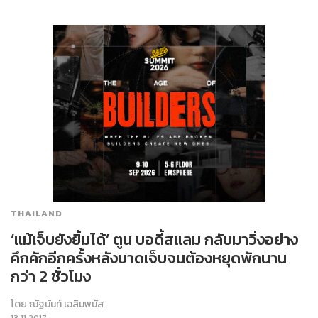
THAILAND
‘แม้เจ็บยังยิ้มได้’ ตูน บอดี้สแลม กลับมาวิ่งอย่าง
คึกคักอีกครั้งหลังบาดเจ็บจนต้องหยุดพักนาน
กว่า 2 ชั่วโมง
โดย
ณัฐนันท์ เฉลิมพนัส