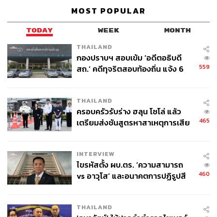
MOST POPULAR
TODAY
WEEK
MONTH
THAILAND
กองปราบฯ สอบเข้ม ‘อดีตอธิบดี
559
สถ.’ คดีทุจริตสอบท้องถิ่น แจ้ง 6
ข้อหาหนัก จ่อชง ป.ป.ช. 12 ส.ค. นี้
THAILAND
ครอบครัวรับร่าง ฮลุน โซโล่ แล้ว
465
เตรียมส่งชันสูตรหาสาเหตุการเสีย
ชีวิต
INTERVIEW
ไขรหัสตั้ง ผบ.ตร. ‘ความสามารถ
460
vs อาวุโส’ และอนาคตการปฏิรูปสี
กากี กับ พล.ต.อ. เอก อังสนานนท์
THAILAND