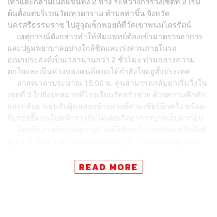
เท้าและกล้ามเนื้อแขนทั้ง 2 ข้าง ระหว่างการวิ่งเซตที่ 2 เริ่ม
ต้นตั้งแต่บริเวณวัดเทวดาราม ตำบลท่าขึ้น จังหวัด
นครศรีธรรมราช ไปสู่จุดเช็กพอยต์ที่วัดเขาพนมไตรรัตน์
เหตุการณ์ดังกล่าวทำให้ทีมแพทย์ต้องเข้ามาตรวจอาการ
และปฐมพยาบาลอย่างใกล้ชิดและเร่งด่วนภายในรถ
อเนกประสงค์เป็นเวลานานกว่า 2 ชั่วโมง ท่ามกลางความ
ตกใจและเป็นห่วงของคนที่คอยให้กำลังใจอยู่ทั้งประเทศ
ล่าสุดเวลาประมาณ 15.00 น. ตูนสามารถกลับมาเริ่มวิ่งใน
เซตที่ 3 ไปยังจุดหมายที่โรงเรียนวัดขรัวช่วย ด้วยความคึกคัก
และกลับมาเล่นกับผู้คนสองข้างทางที่ตามเชียร์อีกครั้ง พร้อม
กับรอยยิ้มบนใบหน้าราวกับไม่เคยเกิดอาการบาดเจ็บมาก่อน
โดยทีมงานต้องขอความร่วมมืออีกครั้งว่าอย่าฉุดหรือดึงพี่
ตูนเอาไว้กับตัว เพราะนอกจากจะทำให้ร่างกายของตูนห่าง
ไกลจากความสมบูรณ์ 100% มากขึ้นไปแล้ว การดึงตูนเอาไว้
กับตัวเองเพียงแค่ไม่กี่วินาที อาจกลายเป็นการหยุดเขาไว้จน
READ MORE
ไม่สามารถวิ่งไปถึงจุดหมายปลายทางที่จังหวัดเชียงรายอีก
เลยก็ได้