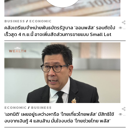
BUSINESS
/
ECONOMIC
คลังเตรียมจำหน่ายพันธบัตรรัฐบาล ‘ออมพลัส’ รอบถัดไป
...
เร็วสุด 4 ก.ย.นี้ อาจเพิ่มสัดส่วนการขายแบบ Small Lot
First มากขึ้น
ECONOMIC
/
BUSINESS
‘เอกนิติ’ เผยอยู่ระหว่างหารือ ‘ไทยเที่ยวไทยพลัส’ มีสิทธิใช้
...
งบจากเงินกู้ 4 แสนล้าน มั่นใจงบต่อ ‘ไทยช่วยไทย พลัส’
เฟส 2 มีเพียงพอ