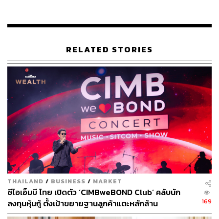
ล่าสุดการวิ่งในเซตที่ 3 จบลงแล้ว และกำลังเริ่มต้นวิ่งใน
RELATED STORIES
เซตที่ 4 จากโรงเรียนวัดขรัวช่วย ไปถึงจุดพัก ปตท. สามหนุ่ม
จังหวัดนครศรีธรรมราช ซึ่งแผนการวิ่งในวันนี้มีกำหนด
ทั้งหมด 5 เซต ซึ่งคงต้องคอยลุ้นกันต่อว่านักวิ่งมหาชนจะจบ
การวิ่งของวันนี้ในเวลากี่โมง
THAILAND
/
BUSINESS
/
MARKET
ซีไอเอ็มบี ไทย เปิดตัว ‘CIMBweBOND Club’ คลับนัก
169
ลงทุนหุ้นกู้ ตั้งเป้าขยายฐานลูกค้าแตะหลักล้าน