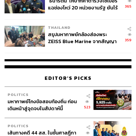
‘ธนารัตน์’ ให้ปากคำตำรวจไซเบอร์
365
แฉช่องโหว่ 20 หน่วยงานรัฐ ยันไร้
นัยทางการเมือง
THAILAND
สรุปมหากาพย์กล้องส่องพระ
359
ZEISS Blue Marine จากสัญญา
ผลิต 8.3 ล้าน สู่ข้อพิพาท ‘มา
เวลล์ฯ’ ฟ้อง ‘โทน บางแค’ ผิดนัด
จ่ายหนี้-แอบระบุแบรนด์
EDITOR'S PICKS
POLITICS
มหากาพย์โกงข้อสอบท้องถิ่น ก่อน
523
เดินหน้าสู่จุดจบในสัปดาห์นี้
POLITICS
เส้นทางคดี 44 สส. ในชั้นศาลฎีกา