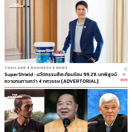
ขณะเดียวกันยอดบริจาคล่าสุดจากเว็บไซต์
www.kaokonl
akao.com
พุ่งขึ้นไปอยู่ที่กว่า 214 ล้านบาท และคนไทยทั้ง
ประเทศยังคงร่วมบริจาคได้อย่างต่อเนื่อง โดยสามารถเช็กช่
องทางบริจาคทั้งหมดซึ่งมีวิธีอยู่มากมาย และสำคัญที่สุดคือ
ติดตามยอดเงินบริจาคแบบเรียลไทม์นาทีต่อนาทีได้ที่เว็บไซต์
www.kaokonlakao.com
ส่วนข่าวสารใหม่ๆ ติดตามได้ทาง
THAILAND
/
BUSINESS
/
NEWS
เพจหลักทางเฟซบุ๊ก ‘
ก้าว
’
และทางช่อง GMM25
SuperShield : นวัตกรรมสีสะท้อนร้อน 99.2% บทพิสูจน์
809
ความทนทานกว่า 4 ทศวรรษ [ADVERTORIAL]
Photo:
www.facebook.com/VinBuddy
TAGS:
ก้าวคนละก้าว
อาทิวราห์ คงมาลัย
ตูน บอดี้สแลม