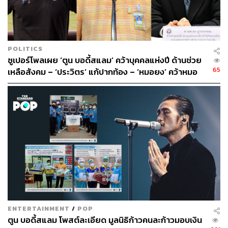
447
POLITICS
ซูเปอร์โพลเผย ‘ตูน บอดี้สแลม’ คว้าบุคคลแห่งปี ด้านช่วย
65
เหลือสังคม – ‘ประวิตร’ แก้ปากท้อง – ‘หมอยง’ คว้าหมอ
ABOUT THE AUTHOR
แห่งปี
ณัฐนันท์ เฉลิมพนัส
Senior Content Creator ของ THE
STANDARD POP
ENTERTAINMENT
/
POP
ตูน บอดี้สแลม โพสต์ละเอียด มูลนิธิก้าวคนละก้าวมอบเงิน