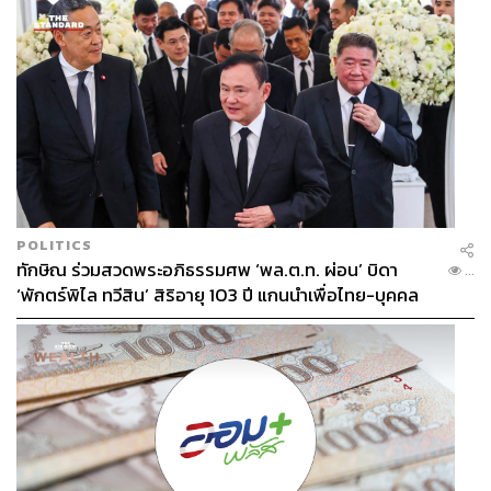
POLITICS
ทักษิณ ร่วมสวดพระอภิธรรมศพ ‘พล.ต.ท. ผ่อน’ บิดา
...
‘พักตร์พิไล ทวีสิน’ สิริอายุ 103 ปี แกนนำเพื่อไทย-บุคคล
หลากวงการร่วมอาลัย