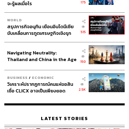
175
จะรู้ผลเมื่อไร
WORLD
สรุปภารกิจอนุทิน เยือนอินโดนีเซีย
515
ขับเคลื่อนการทูตเศรษฐกิจเชิงรุก
ประกาศหุ้นส่วนยุทธศาสตร์ไทย –
อินโดนีเซีย
Navigating Neutrality:
Thailand and China in the Age
150
of a New Global Order
BUSINESS
/
ECONOMIC
วิเคราะห์ปรากฏการณ์คนแห่ขอสิน
2.5K
เชื่อ CLICX อาจเป็นเพียงยอด
ภูเขาน้ำแข็ง ของปัญหาหนี้ครัว
เรือนไทยที่ถูกซุกไว้
LATEST STORIES