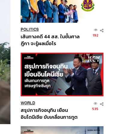
POLITICS
192
เส้นทางคดี 44 สส. ในชั้นศาล
ฎีกา จะรู้ผลเมื่อไร
WORLD
535
สรุปภารกิจอนุทิน เยือน
อินโดนีเซีย ขับเคลื่อนการทูต
เศรษฐกิจเชิงรุก ประกาศหุ้น
ส่วนยุทธศาสตร์ไทย –