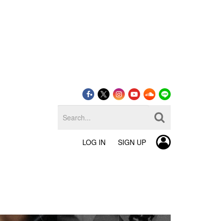
LOG IN
SIGN UP