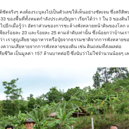
ัดจริงๆ คงต้องระบุลงไปเป็นตัวเลขให้เห็นอย่างชัดเจน ซึ่งสถิติพ
ะ 33 ของพื้นที่ทั้งหมดกำลังประสบปัญหา เรียกได้ว่า 1 ใน 3 ของดิน
ใจไปอีกเมื่อรู้ว่า อัตราส่วนของการชะล้างพังทลายหน้าดินของโลก 
ียงร้อยละ 23 และร้อยละ 25 ตามลำดับเท่านั้น ซึ่งน้อยกว่าบ้านเรา
ว่า เราสูญเสียธาตุอาหารหรือปุ๋ยจากธรรมชาติจากการพังทลายขอ
นของความเสียหายจากการพังทลายของดิน เช่น ดินถล่มที่ส่งผลต่อ
ยชีวิต เป็นมูลค่า 157 ล้านบาทต่อปี ซึ่งนับว่าไม่ใช่จำนวนน้อยๆ เ