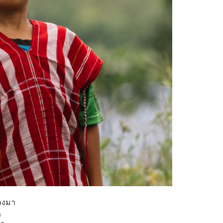
ยลงมา
ว