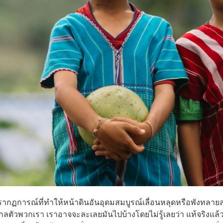
ปรากฏการณ์ที่ทำให้หน้าดินอันอุดมสมบูรณ์เลื่อนหลุดหรือพังทลา
ไกลตัวพวกเรา เราอาจจะละเลยมันไปบ้างโดยไม่รู้เลยว่า แท้จริงแล้