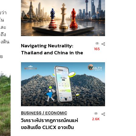
อินโดนีเซีย
บว่า
ใน
และ
ถึง
งดิน
Navigating Neutrality:
165
Thailand and China in the
ลย
Age of a New Global
Order
BUSINESS
/
ECONOMIC
2.6K
วิเคราะห์ปรากฏการณ์คนแห่
ขอสินเชื่อ CLICX อาจเป็น
เพียงยอดภูเขาน้ำแข็ง ของ